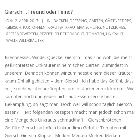
Giersch … Freund oder Feind?
2017-
ON:
2. APRIL 2017
IN:
BACKEN
,
DRESSING
,
GARTEN
,
GÄRTNERTIPPS
,
04-
GIERSCH
,
KARTOFFELN
,
KRÄUTER
,
KRÄUTERMISCHUNG
,
NÜTZLICHES
,
RESTE VERWERTEN
,
REZEPT
,
SELBSTGEMACHT
,
TOMATEN
,
UNKRAUT
,
02
WALD
,
WILDKRÄUTER
Brennnessel, Winde, Quecke, Giersch – das sind wohl die meist
gefürchtetsten Unkräuter in heimischen Gärten. Zumindest in
unserem. Dennoch können wir zumindest einem dieser Kräuter
kaum Einhalt gebieten – dem Giersch. Ich habe das Gefühl, dass
er, je mehr wir ihn bekämpfen, umso stärker zurück kommt. Wir
kämpfen noch und geben nicht auf. Essen sei die beste
Bekämpfung, so sagt man. Doch wer will schon täglich Giersch
essen? Mit folgenden Rezepten macht man jedoch schon mal
eine Menge des Unkrauts schmackhaft: Gierschbrötchen
Gefüllte Gierschkartoffeln Unkrautlimo Gefüllte Tomaten mit
Giersch Giersch-Klopse Merken Merken Merken Merken