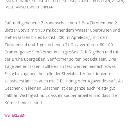
SALATGEWÜRZ
,
SELBSTGEHEXT.DE
,
SELBSTVERSUCH
,
SPEISEPLAN
,
VEGAN
,
25
VEGETARISCH
,
WOCHENPLAN
Saft und geriebene Zitronenschale von 3 Bio-Zitronen und 2
Blätter Stevia mit 150 ml kochendem Wasser überbrühen und
stehen lassen bis es kalt ist. 200 ml Apfelessig, mit dem
Zitronensud und 1 gestrichenen TL Salz verrühren. 80-100
Gramm ganze Senfkörner in ein großes Gefäß geben und mit
der Brühe übergießen. Senfkörner sollten bedeckt sein. Drei
Tage ziehen lassen. Sollte es zu fest werden, einfach etwas
Essig hinzugeben. Anstelle der Steviablätter funktioniert es
selbstverständlich auch mit 3 EL Honig oder Agavendicksaft. Als
Geschenk in kleinen Gläschen ist das ganze auch relativ gut
haltbar. Wichtig ist nur, dass ihr sauber arbeitet und dass die
Körner bedeckt sind.
WEITERLESEN