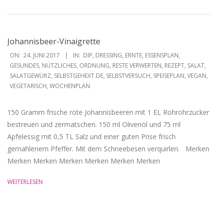
Johannisbeer-Vinaigrette
2017-
ON:
24. JUNI 2017
IN:
DIP
,
DRESSING
,
ERNTE
,
ESSENSPLAN
,
06-
GESUNDES
,
NÜTZLICHES
,
ORDNUNG
,
RESTE VERWERTEN
,
REZEPT
,
SALAT
,
SALATGEWÜRZ
,
SELBSTGEHEXT.DE
,
SELBSTVERSUCH
,
SPEISEPLAN
,
VEGAN
,
24
VEGETARISCH
,
WOCHENPLAN
150 Gramm frische rote Johannisbeeren mit 1 EL Rohrohrzucker
bestreuen und zermatschen. 150 ml Olivenöl und 75 ml
Apfelessig mit 0,5 TL Salz und einer guten Prise frisch
gemahlenem Pfeffer. Mit dem Schneebesen verquirlen. Merken
Merken Merken Merken Merken Merken Merken
WEITERLESEN