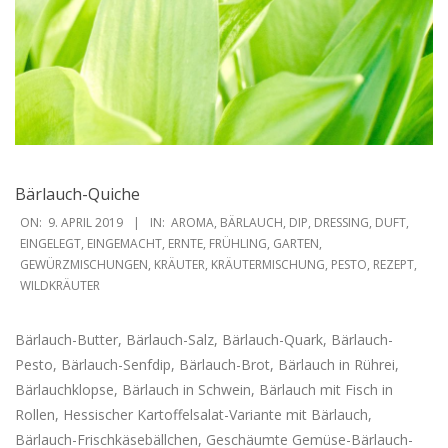
Bärlauch-Quiche
2019-
ON:
9. APRIL 2019
IN:
AROMA
,
BÄRLAUCH
,
DIP
,
DRESSING
,
DUFT
,
04-
EINGELEGT
,
EINGEMACHT
,
ERNTE
,
FRÜHLING
,
GARTEN
,
GEWÜRZMISCHUNGEN
,
KRÄUTER
,
KRÄUTERMISCHUNG
,
PESTO
,
REZEPT
,
09
WILDKRÄUTER
Bärlauch-Butter, Bärlauch-Salz, Bärlauch-Quark, Bärlauch-
Pesto, Bärlauch-Senfdip, Bärlauch-Brot, Bärlauch in Rührei,
Bärlauchklopse, Bärlauch in Schwein, Bärlauch mit Fisch in
Rollen, Hessischer Kartoffelsalat-Variante mit Bärlauch,
Bärlauch-Frischkäsebällchen, Geschäumte Gemüse-Bärlauch-