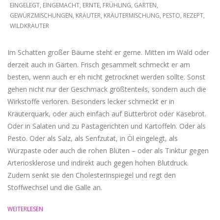
04-
EINGELEGT
,
EINGEMACHT
,
ERNTE
,
FRÜHLING
,
GARTEN
,
GEWÜRZMISCHUNGEN
,
KRÄUTER
,
KRÄUTERMISCHUNG
,
PESTO
,
REZEPT
,
03
WILDKRÄUTER
Im Schatten großer Bäume steht er gerne. Mitten im Wald oder
derzeit auch in Gärten. Frisch gesammelt schmeckt er am
besten, wenn auch er eh nicht getrocknet werden sollte. Sonst
gehen nicht nur der Geschmack größtenteils, sondern auch die
Wirkstoffe verloren. Besonders lecker schmeckt er in
Kräuterquark, oder auch einfach auf Butterbrot oder Käsebrot.
Oder in Salaten und zu Pastagerichten und Kartoffeln. Oder als
Pesto. Oder als Salz, als Senfzutat, in Öl eingelegt, als
Würzpaste oder auch die rohen Blüten – oder als Tinktur gegen
Arteriosklerose und indirekt auch gegen hohen Blutdruck.
Zudem senkt sie den Cholesterinspiegel und regt den
Stoffwechsel und die Galle an.
WEITERLESEN