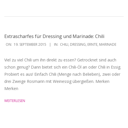
Extrascharfes für Dressing und Marinade: Chili
2015-
ON:
19. SEPTEMBER 2015
IN:
CHILI
,
DRESSING
,
ERNTE
,
MARINADE
09-
19
Viel zu viel Chili um ihn direkt zu essen? Getrocknet sind auch
schon genug? Dann bietet sich ein Chili-Öl an oder Chili in Essig.
Probiert es aus! Einfach Chili (Menge nach Belieben), zwei oder
drei Zweige Rosmarin mit Weinessig übergießen. Merken
Merken
WEITERLESEN