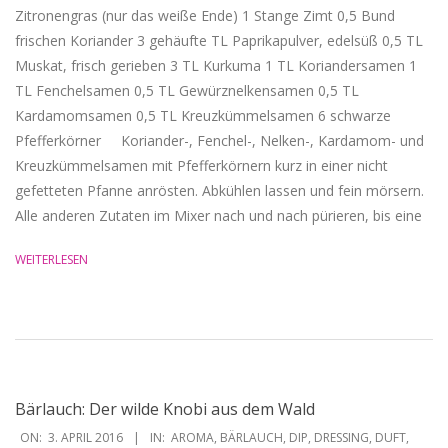
Zitronengras (nur das weiße Ende) 1 Stange Zimt 0,5 Bund
frischen Koriander 3 gehäufte TL Paprikapulver, edelsüß 0,5 TL
Muskat, frisch gerieben 3 TL Kurkuma 1 TL Koriandersamen 1
TL Fenchelsamen 0,5 TL Gewürznelkensamen 0,5 TL
Kardamomsamen 0,5 TL Kreuzkümmelsamen 6 schwarze
Pfefferkörner Koriander-, Fenchel-, Nelken-, Kardamom- und
Kreuzkümmelsamen mit Pfefferkörnern kurz in einer nicht
gefetteten Pfanne anrösten. Abkühlen lassen und fein mörsern.
Alle anderen Zutaten im Mixer nach und nach pürieren, bis eine
WEITERLESEN
Bärlauch: Der wilde Knobi aus dem Wald
2016-
ON:
3. APRIL 2016
IN:
AROMA
,
BÄRLAUCH
,
DIP
,
DRESSING
,
DUFT
,