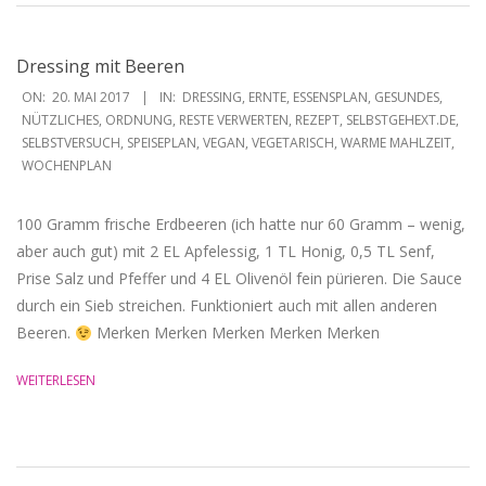
Dressing mit Beeren
2017-
ON:
20. MAI 2017
IN:
DRESSING
,
ERNTE
,
ESSENSPLAN
,
GESUNDES
,
05-
NÜTZLICHES
,
ORDNUNG
,
RESTE VERWERTEN
,
REZEPT
,
SELBSTGEHEXT.DE
,
SELBSTVERSUCH
,
SPEISEPLAN
,
VEGAN
,
VEGETARISCH
,
WARME MAHLZEIT
,
20
WOCHENPLAN
100 Gramm frische Erdbeeren (ich hatte nur 60 Gramm – wenig,
aber auch gut) mit 2 EL Apfelessig, 1 TL Honig, 0,5 TL Senf,
Prise Salz und Pfeffer und 4 EL Olivenöl fein pürieren. Die Sauce
durch ein Sieb streichen. Funktioniert auch mit allen anderen
Beeren.
Merken Merken Merken Merken Merken
WEITERLESEN