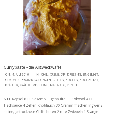
Currypaste –die Allzweckwaffe
2016-
ON:
4. JULI 2016
IN:
CHILI
,
CREME
,
DIP
,
DRESSING
,
EINGELEGT
,
07-
GEMÜSE
,
GEWÜRZMISCHUNGEN
,
GRILLEN
,
KOCHEN
,
KOCHZUTAT
,
KRÄUTER
,
KRÄUTERMISCHUNG
,
MARINADE
,
REZEPT
04
6 EL Rapsöl 8 EL Sesamöl 3 gehäufte EL Kokosöl 4 EL
Fischsauce 4 Zehen Knoblauch 30 Gramm frischen Ingwer 8
kleine, getrocknete Chilischoten 2 rote Zwiebeln 1 Stange