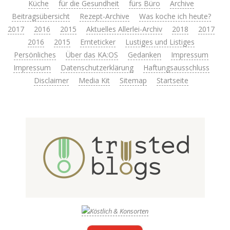
Küche
für die Gesundheit
fürs Büro
Archive
Beitragsübersicht
Rezept-Archive
Was koche ich heute?
2017
2016
2015
Aktuelles Allerlei-Archiv
2018
2017
2016
2015
Ernteticker
Lustiges und Listiges
Persönliches
Über das KA:OS
Gedanken
Impressum
Impressum
Datenschutzerklärung
Haftungsausschluss
Disclaimer
Media Kit
Sitemap
Startseite