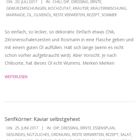
ON:
20. JULI 2017
IN:
CHILI
,
DIP
,
DRESSING
,
ERNTE
,
07-
GEWÜRZMISCHUNGEN
,
KOCHZUTAT
,
KRÄUTER
,
KRÄUTERMISCHUNG
,
MARINADE
,
ÖL
,
OLIVENÖL
,
RESTE VERWERTEN
,
REZEPT
,
SOMMER
20
So einfach, so lecker, so dekorativ: Einfach etwas Chili,
Zitronenschalenzesten und Rosmarin in eine Flasche geben und
mit einem guten Öl auffüllen. Hält sich lange (wenn es nicht
schon vorher aufgebraucht wird). Aber Vorsicht: Je nach
Chilisorte, hat dieses Öl echt Wumms. Merken Merken
WEITERLESEN
Senfkörner: Kaviar selbstgehext
2017-
ON:
25. JUNI 2017
IN:
DIP
,
DRESSING
,
ERNTE
,
ESSENSPLAN
,
06-
GESUNDES
,
NÜTZLICHES
,
ORDNUNG
,
RESTE VERWERTEN
,
REZEPT
,
SALAT
,