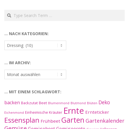
Search
… NACH KATEGORIEN:
…
nach
Kategorien:
… IM ARCHIV:
…
im
Archiv:
… MIT EINEM SCHLAGWORT:
Deko
backen
Beet
Backzutat
Blüten
Blumenmond
Blutmond
Ernte
Ernteticker
Einheimische Kräuter
Eichenmond
Essensplan
Garten
Gartenkalender
Frühbeet
Gemüse
Gemüseernte
Gemüsebeet