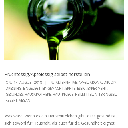
Fruchtessig/Apfelessig selbst herstellen
2018-
ON:
14. AUGUST 2018
IN:
ALTERNATIVE
,
APFEL
,
AROMA
,
DIP
,
DIY
,
08-
DRESSING
,
EINGELEGT
,
EINGEMACHT
,
ERNTE
,
ESSIG
,
EXPERIMENT
,
GESUNDES
,
HAUSAPOTHEKE
,
HAUTPFLEGE
,
HEILMITTEL
,
MITBRINGSEL
,
14
REZEPT
,
VEGAN
Was wäre, wenn es ein Hausmittelchen gibt, dass gesund ist,
sich sowohl für Haushalt, als auch für die Gesundheit eignet,