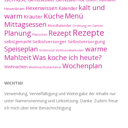
Halloween
Gewürz
kalt und
Hexenwissen
Kalender
Hexenkram
warm
Küche
Menü
Kräuter
Mittagsessen
Mondkalender
Ordnung im Garten
Rezepte
Planung
Rezept
Plätzchen
Selbstversorger
Selbstversorgung
selbstgemacht
Speiseplan
warme
Vollmond
Vollmondkalender
Mahlzeit
Was koche ich heute?
Wochenplan
Weihnachten
Weihnachtsbäckerei
WICHTIG!
Verwendung, Vervielfältigung und Weitergabe der Inhalte nur
unter Namensnennung und Linksetzung. Danke. Zudem freue
ich mich über eine Benachrichtigung.