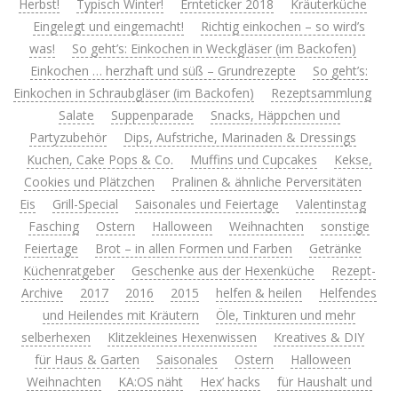
Herbst!
Typisch Winter!
Ernteticker 2018
Kräuterküche
Eingelegt und eingemacht!
Richtig einkochen – so wird’s
was!
So geht’s: Einkochen in Weckgläser (im Backofen)
Einkochen … herzhaft und süß – Grundrezepte
So geht’s:
Einkochen in Schraubgläser (im Backofen)
Rezeptsammlung
Salate
Suppenparade
Snacks, Häppchen und
Partyzubehör
Dips, Aufstriche, Marinaden & Dressings
Kuchen, Cake Pops & Co.
Muffins und Cupcakes
Kekse,
Cookies und Plätzchen
Pralinen & ähnliche Perversitäten
Eis
Grill-Special
Saisonales und Feiertage
Valentinstag
Fasching
Ostern
Halloween
Weihnachten
sonstige
Feiertage
Brot – in allen Formen und Farben
Getränke
Küchenratgeber
Geschenke aus der Hexenküche
Rezept-
Archive
2017
2016
2015
helfen & heilen
Helfendes
und Heilendes mit Kräutern
Öle, Tinkturen und mehr
selberhexen
Klitzekleines Hexenwissen
Kreatives & DIY
für Haus & Garten
Saisonales
Ostern
Halloween
Weihnachten
KA:OS näht
Hex’ hacks
für Haushalt und