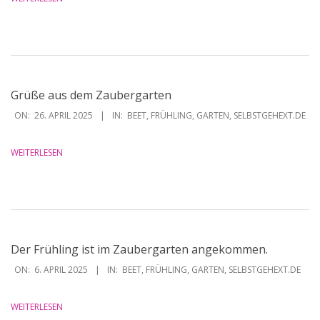
Grüße aus dem Zaubergarten
2025-
ON:
26. APRIL 2025
IN:
BEET
,
FRÜHLING
,
GARTEN
,
SELBSTGEHEXT.DE
04-
26
WEITERLESEN
Der Frühling ist im Zaubergarten angekommen.
2025-
ON:
6. APRIL 2025
IN:
BEET
,
FRÜHLING
,
GARTEN
,
SELBSTGEHEXT.DE
04-
06
WEITERLESEN