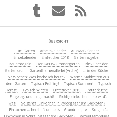
ÜBERSICHT
… im Garten
Arbeitskalender
Aussaatkalender
Erntekalender
Ernteticker 2018
Gartenratgeber
Bauernregeln
Der KA:OS-Zimmergarten
Blick über den
Gartenzaun
Gartenthemenallerlei (Archiv)
… in der Küche
52 Wochen: Was koche ich heute?
Warme Mahlzeiten aus
dem Garten
Typisch Frühling!
Typisch Sommer!
Typisch
Herbst!
Typisch Winter!
Ernteticker 2018
Kräuterküche
Eingelegt und eingemacht!
Richtig einkochen – so wird’s
was!
So geht’s: Einkochen in Weckgläser (im Backofen)
Einkochen … herzhaft und süß – Grundrezepte
So geht’s:
Einkochen in Schraubgläser (im Backofen)
Rezeptsammlung