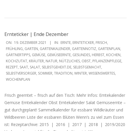
Ernteticker | Ende Dezember
2021-
ON:
19. DEZEMBER 2021
IN:
ERNTE
,
ERNTETICKER
,
FRISCH
,
12-
FRÜHLING
,
GARTEN
,
GARTENKALENDER
,
GARTENNOTIZ
,
GARTENPLAN
,
GÄRTNERTIPPS
,
GEMÜSE
,
GEMÜSEERNTE
,
GESUNDES
,
HERBST
,
KOCHEN
,
19
KOCHZUTAT
,
KRÄUTER
,
NATUR
,
NÜTZLICHES
,
OBST
,
PFLANZENPFLEGE
,
REZEPT
,
SAAT
,
SALAT
,
SELBSTGEHEXT.DE
,
SELBSTGEMACHT
,
SELBSTVERSORGER
,
SOMMER
,
TRADITION
,
WINTER
,
WISSENSWERTES
,
WOCHENPLAN
Frisch geerntet – frisch auf den Tisch: Mehr Infos: Erntekalender
Gemüse Erntekalender Obst Erntekalender Salat Gemüseernte –
gut durchgeplant! Sammelkalender für essbare Wildkräuter und
Wildbeeren Liste der essbaren Blüten Wenn’s zu viel zum Essen
ist: Rezeptarchive: 2015 | 2016 | 2017 | 2018 | 2019/2020