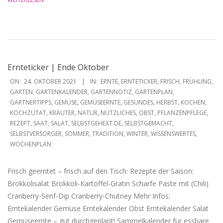
Ernteticker | Ende Oktober
2021-
ON:
24. OKTOBER 2021
IN:
ERNTE
,
ERNTETICKER
,
FRISCH
,
FRÜHLING
,
10-
GARTEN
,
GARTENKALENDER
,
GARTENNOTIZ
,
GARTENPLAN
,
GÄRTNERTIPPS
,
GEMÜSE
,
GEMÜSEERNTE
,
GESUNDES
,
HERBST
,
KOCHEN
,
24
KOCHZUTAT
,
KRÄUTER
,
NATUR
,
NÜTZLICHES
,
OBST
,
PFLANZENPFLEGE
,
REZEPT
,
SAAT
,
SALAT
,
SELBSTGEHEXT.DE
,
SELBSTGEMACHT
,
SELBSTVERSORGER
,
SOMMER
,
TRADITION
,
WINTER
,
WISSENSWERTES
,
WOCHENPLAN
Frisch geerntet – frisch auf den Tisch: Rezepte der Saison:
Brokkolisalat Brokkoli-Kartoffel-Gratin Scharfe Paste mit (Chili)
Cranberry-Senf-Dip Cranberry-Chutney Mehr Infos:
Erntekalender Gemüse Erntekalender Obst Erntekalender Salat
Gemüseernte – gut durchgeplant! Sammelkalender für essbare