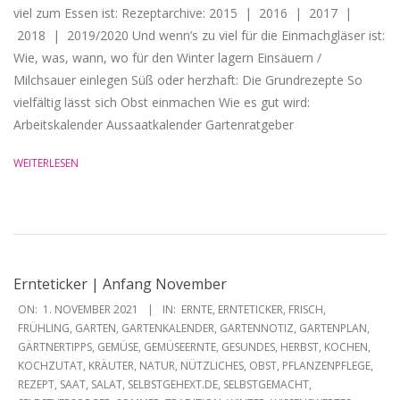
viel zum Essen ist: Rezeptarchive: 2015 | 2016 | 2017 |
2018 | 2019/2020 Und wenn’s zu viel für die Einmachgläser ist:
Wie, was, wann, wo für den Winter lagern Einsäuern /
Milchsauer einlegen Süß oder herzhaft: Die Grundrezepte So
vielfältig lässt sich Obst einmachen Wie es gut wird:
Arbeitskalender Aussaatkalender Gartenratgeber
WEITERLESEN
Ernteticker | Anfang November
2021-
ON:
1. NOVEMBER 2021
IN:
ERNTE
,
ERNTETICKER
,
FRISCH
,
11-
FRÜHLING
,
GARTEN
,
GARTENKALENDER
,
GARTENNOTIZ
,
GARTENPLAN
,
GÄRTNERTIPPS
,
GEMÜSE
,
GEMÜSEERNTE
,
GESUNDES
,
HERBST
,
KOCHEN
,
01
KOCHZUTAT
,
KRÄUTER
,
NATUR
,
NÜTZLICHES
,
OBST
,
PFLANZENPFLEGE
,
REZEPT
,
SAAT
,
SALAT
,
SELBSTGEHEXT.DE
,
SELBSTGEMACHT
,