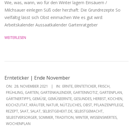
Wie, was, wann, wo für den Winter lagern Einsäuern /
Milchsauer einlegen Süß oder herzhaft: Die Grundrezepte So
vielfältig lässt sich Obst einmachen Wie es gut wird:
Arbeitskalender Aussaatkalender Gartenratgeber
WEITERLESEN
Ernteticker | Ende November
2021-
ON:
28. NOVEMBER 2021
IN:
ERNTE
,
ERNTETICKER
,
FRISCH
,
11-
FRÜHLING
,
GARTEN
,
GARTENKALENDER
,
GARTENNOTIZ
,
GARTENPLAN
,
GÄRTNERTIPPS
,
GEMÜSE
,
GEMÜSEERNTE
,
GESUNDES
,
HERBST
,
KOCHEN
,
28
KOCHZUTAT
,
KRÄUTER
,
NATUR
,
NÜTZLICHES
,
OBST
,
PFLANZENPFLEGE
,
REZEPT
,
SAAT
,
SALAT
,
SELBSTGEHEXT.DE
,
SELBSTGEMACHT
,
SELBSTVERSORGER
,
SOMMER
,
TRADITION
,
WINTER
,
WISSENSWERTES
,
WOCHENPLAN