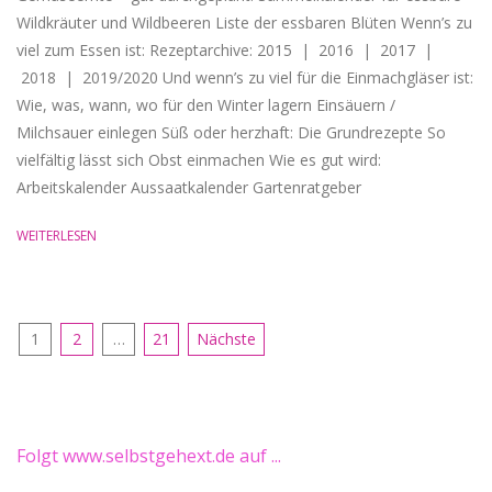
Wildkräuter und Wildbeeren Liste der essbaren Blüten Wenn’s zu
viel zum Essen ist: Rezeptarchive: 2015 | 2016 | 2017 |
2018 | 2019/2020 Und wenn’s zu viel für die Einmachgläser ist:
Wie, was, wann, wo für den Winter lagern Einsäuern /
Milchsauer einlegen Süß oder herzhaft: Die Grundrezepte So
vielfältig lässt sich Obst einmachen Wie es gut wird:
Arbeitskalender Aussaatkalender Gartenratgeber
WEITERLESEN
Seitennummerierung
1
2
…
21
Nächste
der
Beiträge
Folgt www.selbstgehext.de auf ...