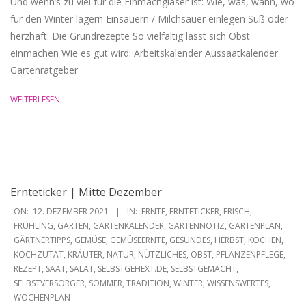
Und wenn’s zu viel für die Einmachgläser ist: Wie, was, wann, wo
für den Winter lagern Einsäuern / Milchsauer einlegen Süß oder
herzhaft: Die Grundrezepte So vielfältig lässt sich Obst
einmachen Wie es gut wird: Arbeitskalender Aussaatkalender
Gartenratgeber
WEITERLESEN
Ernteticker | Mitte Dezember
2021-
ON:
12. DEZEMBER 2021
IN:
ERNTE
,
ERNTETICKER
,
FRISCH
,
12-
FRÜHLING
,
GARTEN
,
GARTENKALENDER
,
GARTENNOTIZ
,
GARTENPLAN
,
GÄRTNERTIPPS
,
GEMÜSE
,
GEMÜSEERNTE
,
GESUNDES
,
HERBST
,
KOCHEN
,
12
KOCHZUTAT
,
KRÄUTER
,
NATUR
,
NÜTZLICHES
,
OBST
,
PFLANZENPFLEGE
,
REZEPT
,
SAAT
,
SALAT
,
SELBSTGEHEXT.DE
,
SELBSTGEMACHT
,
SELBSTVERSORGER
,
SOMMER
,
TRADITION
,
WINTER
,
WISSENSWERTES
,
WOCHENPLAN