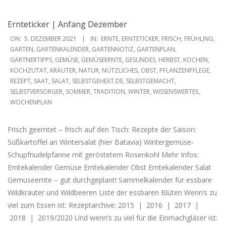
Ernteticker | Anfang Dezember
2021-
ON:
5. DEZEMBER 2021
IN:
ERNTE
,
ERNTETICKER
,
FRISCH
,
FRÜHLING
,
12-
GARTEN
,
GARTENKALENDER
,
GARTENNOTIZ
,
GARTENPLAN
,
GÄRTNERTIPPS
,
GEMÜSE
,
GEMÜSEERNTE
,
GESUNDES
,
HERBST
,
KOCHEN
,
05
KOCHZUTAT
,
KRÄUTER
,
NATUR
,
NÜTZLICHES
,
OBST
,
PFLANZENPFLEGE
,
REZEPT
,
SAAT
,
SALAT
,
SELBSTGEHEXT.DE
,
SELBSTGEMACHT
,
SELBSTVERSORGER
,
SOMMER
,
TRADITION
,
WINTER
,
WISSENSWERTES
,
WOCHENPLAN
Frisch geerntet – frisch auf den Tisch: Rezepte der Saison:
Süßkartoffel an Wintersalat (hier Batavia) Wintergemüse-
Schupfnudelpfanne mit geröstetem Rosenkohl Mehr Infos:
Erntekalender Gemüse Erntekalender Obst Erntekalender Salat
Gemüseernte – gut durchgeplant! Sammelkalender für essbare
Wildkräuter und Wildbeeren Liste der essbaren Blüten Wenn’s zu
viel zum Essen ist: Rezeptarchive: 2015 | 2016 | 2017 |
2018 | 2019/2020 Und wenn’s zu viel für die Einmachgläser ist: