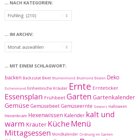
… NACH KATEGORIEN:
…
nach
Kategorien:
… IM ARCHIV:
…
im
Archiv:
… MIT EINEM SCHLAGWORT:
Deko
backen
Beet
Backzutat
Blüten
Blumenmond
Blutmond
Ernte
Ernteticker
Einheimische Kräuter
Eichenmond
Essensplan
Garten
Gartenkalender
Frühbeet
Gemüse
Gemüseernte
Gemüsebeet
Halloween
Gewürz
kalt und
Hexenwissen
Kalender
Hexenkram
warm
Küche
Menü
Kräuter
Mittagsessen
Mondkalender
Ordnung im Garten