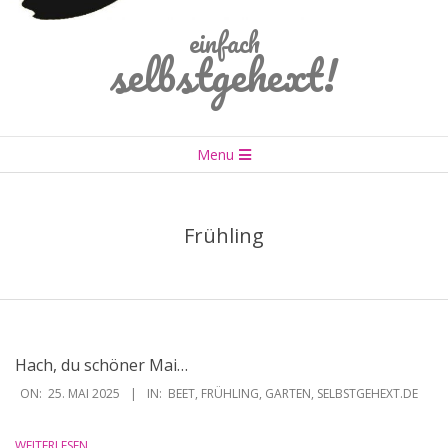
einfach
selbstgehext!
Primary
Menu
Navigation
Menu
Frühling
Hach, du schöner Mai…
2025-
ON:
25. MAI 2025
IN:
BEET
,
FRÜHLING
,
GARTEN
,
SELBSTGEHEXT.DE
05-
25
WEITERLESEN