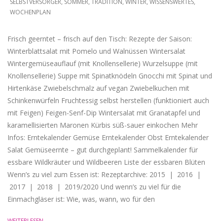
SELBSTVERSORGER
,
SOMMER
,
TRADITION
,
WINTER
,
WISSENSWERTES
,
WOCHENPLAN
Frisch geerntet – frisch auf den Tisch: Rezepte der Saison:
Winterblattsalat mit Pomelo und Walnüssen Wintersalat
Wintergemüseauflauf (mit Knollensellerie) Wurzelsuppe (mit
Knollensellerie) Suppe mit Spinatknödeln Gnocchi mit Spinat und
Hirtenkäse Zwiebelschmalz auf vegan Zwiebelkuchen mit
Schinkenwürfeln Fruchtessig selbst herstellen (funktioniert auch
mit Feigen) Feigen-Senf-Dip Wintersalat mit Granatapfel und
karamellisierten Maronen Kürbis süß-sauer einkochen Mehr
Infos: Erntekalender Gemüse Erntekalender Obst Erntekalender
Salat Gemüseernte – gut durchgeplant! Sammelkalender für
essbare Wildkräuter und Wildbeeren Liste der essbaren Blüten
Wenn’s zu viel zum Essen ist: Rezeptarchive: 2015 | 2016 |
2017 | 2018 | 2019/2020 Und wenn’s zu viel für die
Einmachgläser ist: Wie, was, wann, wo für den
WEITERLESEN