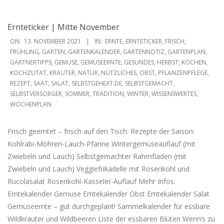
Ernteticker | Mitte November
2021-
ON:
13. NOVEMBER 2021
IN:
ERNTE
,
ERNTETICKER
,
FRISCH
,
11-
FRÜHLING
,
GARTEN
,
GARTENKALENDER
,
GARTENNOTIZ
,
GARTENPLAN
,
GÄRTNERTIPPS
,
GEMÜSE
,
GEMÜSEERNTE
,
GESUNDES
,
HERBST
,
KOCHEN
,
13
KOCHZUTAT
,
KRÄUTER
,
NATUR
,
NÜTZLICHES
,
OBST
,
PFLANZENPFLEGE
,
REZEPT
,
SAAT
,
SALAT
,
SELBSTGEHEXT.DE
,
SELBSTGEMACHT
,
SELBSTVERSORGER
,
SOMMER
,
TRADITION
,
WINTER
,
WISSENSWERTES
,
WOCHENPLAN
Frisch geerntet – frisch auf den Tisch: Rezepte der Saison:
Kohlrabi-Möhren-Lauch-Pfanne Wintergemüseauflauf (mit
Zwiebeln und Lauch) Selbstgemachter Rahmfladen (mit
Zwiebeln und Lauch) Veggiefrikadelle mit Rosenkohl und
Rucolasalat Rosenkohl-Kasseler-Auflauf Mehr Infos:
Erntekalender Gemüse Erntekalender Obst Erntekalender Salat
Gemüseernte – gut durchgeplant! Sammelkalender für essbare
Wildkräuter und Wildbeeren Liste der essbaren Blüten Wenn’s zu