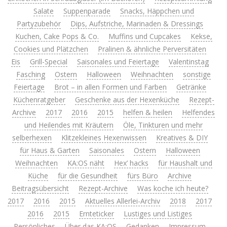
Salate
Suppenparade
Snacks, Häppchen und
Partyzubehör
Dips, Aufstriche, Marinaden & Dressings
Kuchen, Cake Pops & Co.
Muffins und Cupcakes
Kekse,
Cookies und Plätzchen
Pralinen & ähnliche Perversitäten
Eis
Grill-Special
Saisonales und Feiertage
Valentinstag
Fasching
Ostern
Halloween
Weihnachten
sonstige
Feiertage
Brot – in allen Formen und Farben
Getränke
Küchenratgeber
Geschenke aus der Hexenküche
Rezept-
Archive
2017
2016
2015
helfen & heilen
Helfendes
und Heilendes mit Kräutern
Öle, Tinkturen und mehr
selberhexen
Klitzekleines Hexenwissen
Kreatives & DIY
für Haus & Garten
Saisonales
Ostern
Halloween
Weihnachten
KA:OS näht
Hex’ hacks
für Haushalt und
Küche
für die Gesundheit
fürs Büro
Archive
Beitragsübersicht
Rezept-Archive
Was koche ich heute?
2017
2016
2015
Aktuelles Allerlei-Archiv
2018
2017
2016
2015
Ernteticker
Lustiges und Listiges
Persönliches
Über das KA:OS
Gedanken
Impressum