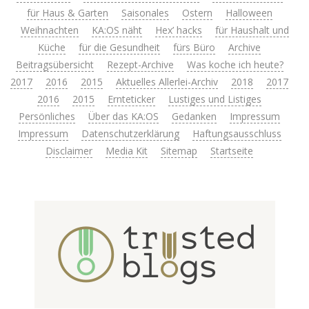
für Haus & Garten
Saisonales
Ostern
Halloween
Weihnachten
KA:OS näht
Hex’ hacks
für Haushalt und
Küche
für die Gesundheit
fürs Büro
Archive
Beitragsübersicht
Rezept-Archive
Was koche ich heute?
2017
2016
2015
Aktuelles Allerlei-Archiv
2018
2017
2016
2015
Ernteticker
Lustiges und Listiges
Persönliches
Über das KA:OS
Gedanken
Impressum
Impressum
Datenschutzerklärung
Haftungsausschluss
Disclaimer
Media Kit
Sitemap
Startseite