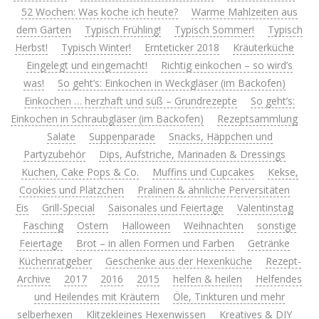
52 Wochen: Was koche ich heute?
Warme Mahlzeiten aus
dem Garten
Typisch Frühling!
Typisch Sommer!
Typisch
Herbst!
Typisch Winter!
Ernteticker 2018
Kräuterküche
Eingelegt und eingemacht!
Richtig einkochen – so wird’s
was!
So geht’s: Einkochen in Weckgläser (im Backofen)
Einkochen … herzhaft und süß – Grundrezepte
So geht’s:
Einkochen in Schraubgläser (im Backofen)
Rezeptsammlung
Salate
Suppenparade
Snacks, Häppchen und
Partyzubehör
Dips, Aufstriche, Marinaden & Dressings
Kuchen, Cake Pops & Co.
Muffins und Cupcakes
Kekse,
Cookies und Plätzchen
Pralinen & ähnliche Perversitäten
Eis
Grill-Special
Saisonales und Feiertage
Valentinstag
Fasching
Ostern
Halloween
Weihnachten
sonstige
Feiertage
Brot – in allen Formen und Farben
Getränke
Küchenratgeber
Geschenke aus der Hexenküche
Rezept-
Archive
2017
2016
2015
helfen & heilen
Helfendes
und Heilendes mit Kräutern
Öle, Tinkturen und mehr
selberhexen
Klitzekleines Hexenwissen
Kreatives & DIY