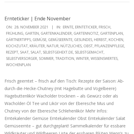
Ernteticker | Ende November
2021-
ON:
28. NOVEMBER 2021
IN:
ERNTE
,
ERNTETICKER
,
FRISCH
,
11-
FRÜHLING
,
GARTEN
,
GARTENKALENDER
,
GARTENNOTIZ
,
GARTENPLAN
,
GÄRTNERTIPPS
,
GEMÜSE
,
GEMÜSEERNTE
,
GESUNDES
,
HERBST
,
KOCHEN
,
28
KOCHZUTAT
,
KRÄUTER
,
NATUR
,
NÜTZLICHES
,
OBST
,
PFLANZENPFLEGE
,
REZEPT
,
SAAT
,
SALAT
,
SELBSTGEHEXT.DE
,
SELBSTGEMACHT
,
SELBSTVERSORGER
,
SOMMER
,
TRADITION
,
WINTER
,
WISSENSWERTES
,
WOCHENPLAN
Frisch geerntet – frisch auf den Tisch: Rezepte der Saison: Ab-
durch-die-Hecke-Chutney (mit Hagebutte und Vogelbeere)
Hagebuttenlikör Wacholder trocknen – als Gewürz oder als
Wacholder-Öl Tee und Likör von der Eberesche Mus und
Chutney von der Eberesche Schlehenlikör Mehr Infos:
Erntekalender Gemüse Erntekalender Obst Erntekalender Salat
Gemüseernte – gut durchgeplant! Sammelkalender für essbare
Wildkräuter und Wildbeeren Liste der essbaren Blüten Wenn’s zu