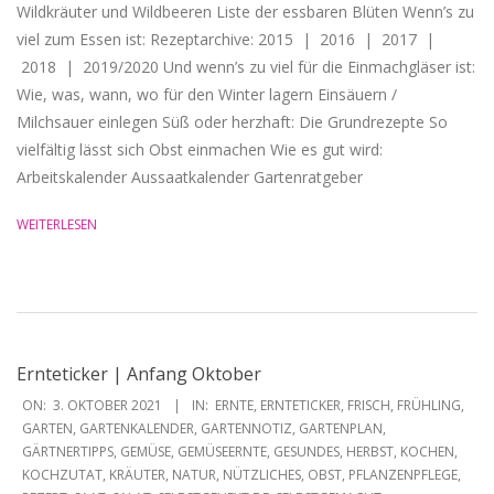
Wildkräuter und Wildbeeren Liste der essbaren Blüten Wenn’s zu
viel zum Essen ist: Rezeptarchive: 2015 | 2016 | 2017 |
2018 | 2019/2020 Und wenn’s zu viel für die Einmachgläser ist:
Wie, was, wann, wo für den Winter lagern Einsäuern /
Milchsauer einlegen Süß oder herzhaft: Die Grundrezepte So
vielfältig lässt sich Obst einmachen Wie es gut wird:
Arbeitskalender Aussaatkalender Gartenratgeber
WEITERLESEN
Ernteticker | Anfang Oktober
2021-
ON:
3. OKTOBER 2021
IN:
ERNTE
,
ERNTETICKER
,
FRISCH
,
FRÜHLING
,
10-
GARTEN
,
GARTENKALENDER
,
GARTENNOTIZ
,
GARTENPLAN
,
GÄRTNERTIPPS
,
GEMÜSE
,
GEMÜSEERNTE
,
GESUNDES
,
HERBST
,
KOCHEN
,
03
KOCHZUTAT
,
KRÄUTER
,
NATUR
,
NÜTZLICHES
,
OBST
,
PFLANZENPFLEGE
,