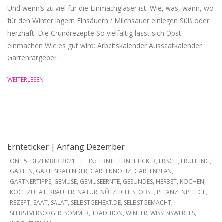
Und wenn’s zu viel für die Einmachgläser ist: Wie, was, wann, wo
für den Winter lagern Einsäuern / Milchsauer einlegen Süß oder
herzhaft: Die Grundrezepte So vielfältig lässt sich Obst
einmachen Wie es gut wird: Arbeitskalender Aussaatkalender
Gartenratgeber
WEITERLESEN
Ernteticker | Anfang Dezember
2021-
ON:
5. DEZEMBER 2021
IN:
ERNTE
,
ERNTETICKER
,
FRISCH
,
FRÜHLING
,
12-
GARTEN
,
GARTENKALENDER
,
GARTENNOTIZ
,
GARTENPLAN
,
GÄRTNERTIPPS
,
GEMÜSE
,
GEMÜSEERNTE
,
GESUNDES
,
HERBST
,
KOCHEN
,
05
KOCHZUTAT
,
KRÄUTER
,
NATUR
,
NÜTZLICHES
,
OBST
,
PFLANZENPFLEGE
,
REZEPT
,
SAAT
,
SALAT
,
SELBSTGEHEXT.DE
,
SELBSTGEMACHT
,
SELBSTVERSORGER
,
SOMMER
,
TRADITION
,
WINTER
,
WISSENSWERTES
,