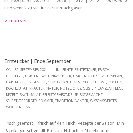
ist: Rezeptarchive: 2015 | 2016 | 2017 | 2018 | 2019/2020
Und wenn’s zu viel für die Einmachgläser
WEITERLESEN
Ernteticker | Ende September
2021-
ON:
25. SEPTEMBER 2021
IN:
ERNTE
,
ERNTETICKER
,
FRISCH
,
09-
FRÜHLING
,
GARTEN
,
GARTENKALENDER
,
GARTENNOTIZ
,
GARTENPLAN
,
GÄRTNERTIPPS
,
GEMÜSE
,
GEMÜSEERNTE
,
GESUNDES
,
HERBST
,
KOCHEN
,
25
KOCHZUTAT
,
KRÄUTER
,
NATUR
,
NÜTZLICHES
,
OBST
,
PFLANZENPFLEGE
,
REZEPT
,
SAAT
,
SALAT
,
SELBSTGEHEXT.DE
,
SELBSTGEMACHT
,
SELBSTVERSORGER
,
SOMMER
,
TRADITION
,
WINTER
,
WISSENSWERTES
,
WOCHENPLAN
Frisch geerntet – frisch auf den Tisch: Rezepte der Saison: Mini-
Paprika gierschgefüllt Brokkoli-Hühnchen-Nudelpfanne