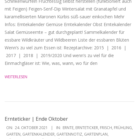
Schinkenwürfeln Fruchtessig selbst herstellen (funktioniert auch
mit Feigen) Feigen-Senf-Dip Wintersalat mit Granatapfel und
karamellisierten Maronen Kürbis süß-sauer einkochen Mehr
Infos: Erntekalender Gemüse Erntekalender Obst Erntekalender
Salat Gemüseernte – gut durchgeplant! Sammelkalender für
essbare Wildkräuter und Wildbeeren Liste der essbaren Blüten
Wenn’s zu viel zum Essen ist: Rezeptarchive: 2015 | 2016 |
2017 | 2018 | 2019/2020 Und wenn’s zu viel für die
Einmachgläser ist: Wie, was, wann, wo für den
WEITERLESEN
Ernteticker | Ende Oktober
2021-
ON:
24. OKTOBER 2021
IN:
ERNTE
,
ERNTETICKER
,
FRISCH
,
FRÜHLING
,
10-
GARTEN
,
GARTENKALENDER
,
GARTENNOTIZ
,
GARTENPLAN
,