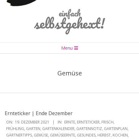
einfach
selbstgehext!
Primary
Menu
Navigation
Menu
Gemüse
Ernteticker | Ende Dezember
2021-
ON:
19. DEZEMBER 2021
IN:
ERNTE
,
ERNTETICKER
,
FRISCH
,
12-
FRÜHLING
,
GARTEN
,
GARTENKALENDER
,
GARTENNOTIZ
,
GARTENPLAN
,
GÄRTNERTIPPS
,
GEMÜSE
,
GEMÜSEERNTE
,
GESUNDES
,
HERBST
,
KOCHEN
,
19