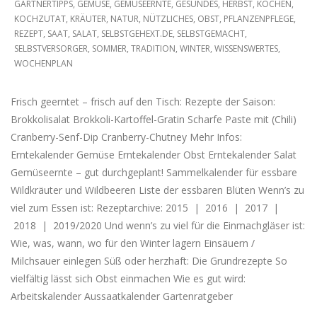
GÄRTNERTIPPS
,
GEMÜSE
,
GEMÜSEERNTE
,
GESUNDES
,
HERBST
,
KOCHEN
,
24
KOCHZUTAT
,
KRÄUTER
,
NATUR
,
NÜTZLICHES
,
OBST
,
PFLANZENPFLEGE
,
REZEPT
,
SAAT
,
SALAT
,
SELBSTGEHEXT.DE
,
SELBSTGEMACHT
,
SELBSTVERSORGER
,
SOMMER
,
TRADITION
,
WINTER
,
WISSENSWERTES
,
WOCHENPLAN
Frisch geerntet – frisch auf den Tisch: Rezepte der Saison:
Brokkolisalat Brokkoli-Kartoffel-Gratin Scharfe Paste mit (Chili)
Cranberry-Senf-Dip Cranberry-Chutney Mehr Infos:
Erntekalender Gemüse Erntekalender Obst Erntekalender Salat
Gemüseernte – gut durchgeplant! Sammelkalender für essbare
Wildkräuter und Wildbeeren Liste der essbaren Blüten Wenn’s zu
viel zum Essen ist: Rezeptarchive: 2015 | 2016 | 2017 |
2018 | 2019/2020 Und wenn’s zu viel für die Einmachgläser ist:
Wie, was, wann, wo für den Winter lagern Einsäuern /
Milchsauer einlegen Süß oder herzhaft: Die Grundrezepte So
vielfältig lässt sich Obst einmachen Wie es gut wird:
Arbeitskalender Aussaatkalender Gartenratgeber