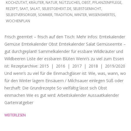
KOCHZUTAT
,
KRÄUTER
,
NATUR
,
NÜTZLICHES
,
OBST
,
PFLANZENPFLEGE
,
REZEPT
,
SAAT
,
SALAT
,
SELBSTGEHEXT.DE
,
SELBSTGEMACHT
,
SELBSTVERSORGER
,
SOMMER
,
TRADITION
,
WINTER
,
WISSENSWERTES
,
WOCHENPLAN
Frisch geerntet – frisch auf den Tisch: Mehr Infos: Erntekalender
Gemüse Erntekalender Obst Erntekalender Salat Gemüseernte –
gut durchgeplant! Sammelkalender für essbare Wildkräuter und
Wildbeeren Liste der essbaren Blüten Wenn’s zu viel zum Essen
ist: Rezeptarchive: 2015 | 2016 | 2017 | 2018 | 2019/2020
Und wenn’s zu viel für die Einmachgläser ist: Wie, was, wann, wo
für den Winter lagern Einsäuern / Milchsauer einlegen Süß oder
herzhaft: Die Grundrezepte So vielfältig lässt sich Obst
einmachen Wie es gut wird: Arbeitskalender Aussaatkalender
Gartenratgeber
WEITERLESEN