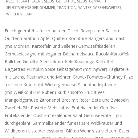
REZEPT
,
SAAT
,
SALAT
,
SELBSTGEHEXT.DE
,
SELBSTGEMACHT
,
SELBSTVERSORGER
,
SOMMER
,
TRADITION
,
WINTER
,
WISSENSWERTES
,
WOCHENPLAN
Frisch geerntet – frisch auf den Tisch: Rezepte der Saison:
Quittenmarathon Apfel-Quitten-Konfitüre Bangers and mash
(mit Möhren, Kartoffeln und Sellerie) Gemüsefrikadellen
Gemüselasagne mit veganer Béchamelsauce Rucola-Kartoffel-
Bällchen Gefüllte Gierschkartoffeln Knusprige Kartoffel-
Baguettes Pumpkin Spice selbstgehext (mit Ingwer) Tagliatelle
mit Lachs, Pastinake und Möhren Grüne-Tomaten-Chutney Pilze
trocknen Krautsalat Wintergemuese-Schupfnudelpfanne
(mit Weißkohl und Rüben) Kürbisrisotto Fruchtiges
Mangoldgemüse Zitronenöl Brot mit Roter Bete und Zwiebeln
Zwiebel–Pilz-Pastete Mehr Infos: Erntekalender Gemüse
Erntekalender Obst Erntekalender Salat Gemüseernte – gut
durchgeplant! Sammelkalender für essbare Wildkräuter und
Wildbeeren Liste der essbaren Blüten Wenn’s zu viel zum Essen