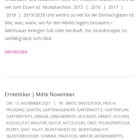
viel zum Essen ist: Rezeptarchive: 2015 | 2016 | 2017 |
2018 | 2019/2020 Und wenn’s zu viel für die Einmachgläser ist:
Wie, was, wann, wo für den Winter lagern Einsäuern /
Milchsauer einlegen Süß oder herzhaft: Die Grundrezepte So
vielfältig lässt sich Obst
WEITERLESEN
Ernteticker | Mitte November
2021-
ON:
13. NOVEMBER 2021
IN:
ERNTE
,
ERNTETICKER
,
FRISCH
,
11-
FRÜHLING
,
GARTEN
,
GARTENKALENDER
,
GARTENNOTIZ
,
GARTENPLAN
,
GÄRTNERTIPPS
,
GEMÜSE
,
GEMÜSEERNTE
,
GESUNDES
,
HERBST
,
KOCHEN
,
13
KOCHZUTAT
,
KRÄUTER
,
NATUR
,
NÜTZLICHES
,
OBST
,
PFLANZENPFLEGE
,
REZEPT
,
SAAT
,
SALAT
,
SELBSTGEHEXT.DE
,
SELBSTGEMACHT
,
SELBSTVERSORGER
,
SOMMER
,
TRADITION
,
WINTER
,
WISSENSWERTES
,