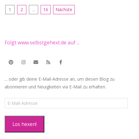
Seitennummerierung
1
2
…
16
Nächste
der
Beiträge
Folgt www.selbstgehext.de auf ...
... oder gib deine E-Mail-Adresse an, um diesen Blog zu
abonnieren und Neuigkeiten via E-Mail zu erhalten.
E-
Mail-
Adresse
Los hexen!