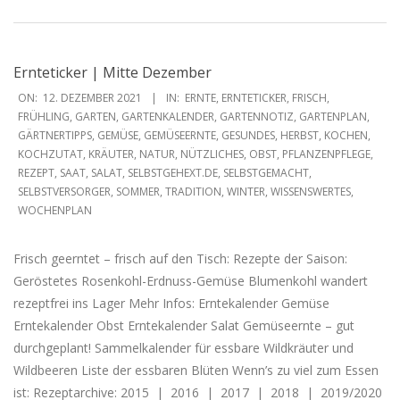
Ernteticker | Mitte Dezember
2021-
ON:
12. DEZEMBER 2021
IN:
ERNTE
,
ERNTETICKER
,
FRISCH
,
12-
FRÜHLING
,
GARTEN
,
GARTENKALENDER
,
GARTENNOTIZ
,
GARTENPLAN
,
GÄRTNERTIPPS
,
GEMÜSE
,
GEMÜSEERNTE
,
GESUNDES
,
HERBST
,
KOCHEN
,
12
KOCHZUTAT
,
KRÄUTER
,
NATUR
,
NÜTZLICHES
,
OBST
,
PFLANZENPFLEGE
,
REZEPT
,
SAAT
,
SALAT
,
SELBSTGEHEXT.DE
,
SELBSTGEMACHT
,
SELBSTVERSORGER
,
SOMMER
,
TRADITION
,
WINTER
,
WISSENSWERTES
,
WOCHENPLAN
Frisch geerntet – frisch auf den Tisch: Rezepte der Saison:
Geröstetes Rosenkohl-Erdnuss-Gemüse Blumenkohl wandert
rezeptfrei ins Lager Mehr Infos: Erntekalender Gemüse
Erntekalender Obst Erntekalender Salat Gemüseernte – gut
durchgeplant! Sammelkalender für essbare Wildkräuter und
Wildbeeren Liste der essbaren Blüten Wenn’s zu viel zum Essen
ist: Rezeptarchive: 2015 | 2016 | 2017 | 2018 | 2019/2020