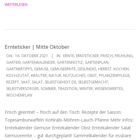
WEITERLESEN
Ernteticker | Mitte Oktober
2021-
ON:
16. OKTOBER 2021
IN:
ERNTE
,
ERNTETICKER
,
FRISCH
,
FRÜHLING
,
10-
GARTEN
,
GARTENKALENDER
,
GARTENNOTIZ
,
GARTENPLAN
,
GÄRTNERTIPPS
,
GEMÜSE
,
GEMÜSEERNTE
,
GESUNDES
,
HERBST
,
KOCHEN
,
16
KOCHZUTAT
,
KRÄUTER
,
NATUR
,
NÜTZLICHES
,
OBST
,
PFLANZENPFLEGE
,
REZEPT
,
SAAT
,
SALAT
,
SELBSTGEHEXT.DE
,
SELBSTGEMACHT
,
SELBSTVERSORGER
,
SOMMER
,
TRADITION
,
WINTER
,
WISSENSWERTES
,
WOCHENPLAN
Frisch geerntet – frisch auf den Tisch: Rezepte der Saison:
Topinamburwaffeln Kohlrabi-Möhren-Lauch-Pfanne Mehr Infos:
Erntekalender Gemüse Erntekalender Obst Erntekalender Salat
Gemüseernte – gut durchgeplant! Sammelkalender für essbare