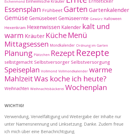
Ernteticker
Einheimische Kräuter
Eichenmond
Essensplan
Garten
Gartenkalender
Frühbeet
Gemüse
Gemüseernte
Gemüsebeet
Halloween
Gewürz
kalt und
Hexenwissen
Kalender
Hexenkram
warm
Küche
Menü
Kräuter
Mittagsessen
Mondkalender
Ordnung im Garten
Rezepte
Planung
Rezept
Plätzchen
Selbstversorger
Selbstversorgung
selbstgemacht
Speiseplan
warme
Vollmond
Vollmondkalender
Mahlzeit
Was koche ich heute?
Wochenplan
Weihnachten
Weihnachtsbäckerei
WICHTIG!
Verwendung, Vervielfältigung und Weitergabe der Inhalte nur
unter Namensnennung und Linksetzung. Danke. Zudem freue
ich mich über eine Benachrichtigung.