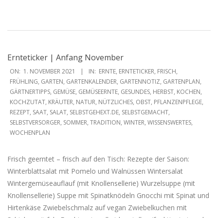
Ernteticker | Anfang November
2021-
ON:
1. NOVEMBER 2021
IN:
ERNTE
,
ERNTETICKER
,
FRISCH
,
11-
FRÜHLING
,
GARTEN
,
GARTENKALENDER
,
GARTENNOTIZ
,
GARTENPLAN
,
GÄRTNERTIPPS
,
GEMÜSE
,
GEMÜSEERNTE
,
GESUNDES
,
HERBST
,
KOCHEN
,
01
KOCHZUTAT
,
KRÄUTER
,
NATUR
,
NÜTZLICHES
,
OBST
,
PFLANZENPFLEGE
,
REZEPT
,
SAAT
,
SALAT
,
SELBSTGEHEXT.DE
,
SELBSTGEMACHT
,
SELBSTVERSORGER
,
SOMMER
,
TRADITION
,
WINTER
,
WISSENSWERTES
,
WOCHENPLAN
Frisch geerntet – frisch auf den Tisch: Rezepte der Saison:
Winterblattsalat mit Pomelo und Walnüssen Wintersalat
Wintergemüseauflauf (mit Knollensellerie) Wurzelsuppe (mit
Knollensellerie) Suppe mit Spinatknödeln Gnocchi mit Spinat und
Hirtenkäse Zwiebelschmalz auf vegan Zwiebelkuchen mit