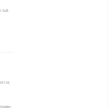
en Süß
EXT.DE
,
t
cholder-