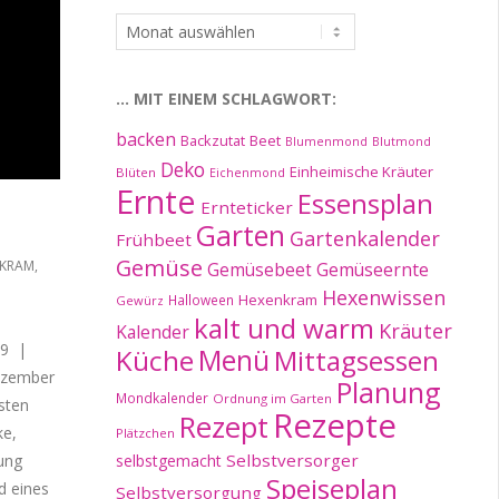
…
im
Archiv:
… MIT EINEM SCHLAGWORT:
backen
Beet
Backzutat
Blumenmond
Blutmond
Deko
Einheimische Kräuter
Blüten
Eichenmond
Ernte
Essensplan
Ernteticker
Garten
Gartenkalender
Frühbeet
Gemüse
NKRAM
,
Gemüseernte
Gemüsebeet
Hexenwissen
Hexenkram
Halloween
Gewürz
kalt und warm
Kräuter
Kalender
19 |
Küche
Menü
Mittagsessen
ezember
Planung
Mondkalender
Ordnung im Garten
sten
Rezepte
Rezept
ke,
Plätzchen
Selbstversorger
nung
selbstgemacht
Speiseplan
d eines
Selbstversorgung