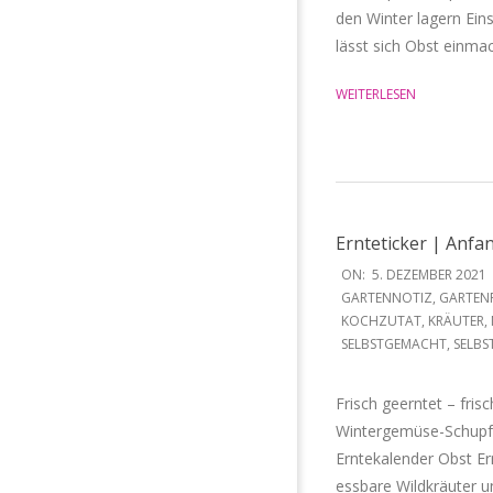
den Winter lagern Eins
lässt sich Obst einma
WEITERLESEN
Ernteticker | Anf
2021-
ON:
5. DEZEMBER 2021
12-
GARTENNOTIZ
,
GARTEN
KOCHZUTAT
,
KRÄUTER
,
05
SELBSTGEMACHT
,
SELBS
Frisch geerntet – fris
Wintergemüse-Schupfn
Erntekalender Obst E
essbare Wildkräuter u