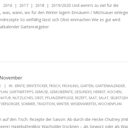
| 2016 | 2017 | 2018 | 2019/2020 Und wenn’s zu viel für die
e, was, wann, wo für den Winter lagern Einsäuern / Milchsauer einleg
ndrezepte So vielfältig lässt sich Obst einmachen Wie es gut wird:
aatkalender Gartenratgeber
e November
1
IN:
ERNTE
,
ERNTETICKER
,
FRISCH
,
FRÜHLING
,
GARTEN
,
GARTENKALENDER
,
PLAN
,
GÄRTNERTIPPS
,
GEMÜSE
,
GEMÜSEERNTE
,
GESUNDES
,
HERBST
,
KOCHEN
,
NATUR
,
NÜTZLICHES
,
OBST
,
PFLANZENPFLEGE
,
REZEPT
,
SAAT
,
SALAT
,
SELBSTGEH
TVERSORGER
,
SOMMER
,
TRADITION
,
WINTER
,
WISSENSWERTES
,
WOCHENPLAN
sch auf den Tisch: Rezepte der Saison: Ab-durch-die-Hecke-Chutney (mi
eere) Hagebuttenlikör Wacholder trocknen – als Gewürz oder als Wa