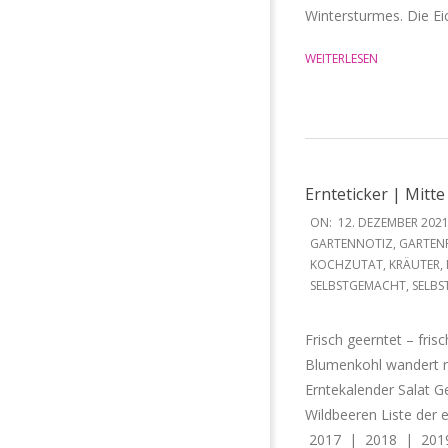
Wintersturmes. Die Eic
WEITERLESEN
Ernteticker | Mitt
2021-
ON:
12. DEZEMBER 202
12-
GARTENNOTIZ
,
GARTEN
KOCHZUTAT
,
KRÄUTER
,
12
SELBSTGEMACHT
,
SELBS
Frisch geerntet – fri
Blumenkohl wandert r
Erntekalender Salat G
Wildbeeren Liste der 
2017 | 2018 | 2019/2