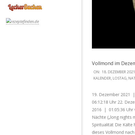
Vollmond im Dezem
2021-
ON:
18. DEZEMBER 202
12-
KALENDER
,
LOSTAG
,
NA
18
19. Dezember 2021 |
06:12:18 Uhr 22. Dez
2016 | 01:05:36 Uhr 
Nächte („long nights 
Spiritualität Die Kält
dieses Vollmond nach d