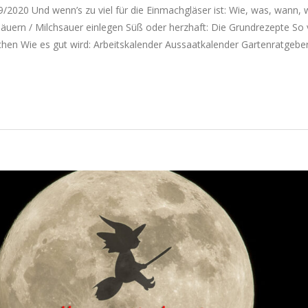
020 Und wenn’s zu viel für die Einmachgläser ist: Wie, was, wann, 
äuern / Milchsauer einlegen Süß oder herzhaft: Die Grundrezepte So vi
chen Wie es gut wird: Arbeitskalender Aussaatkalender Gartenratgebe