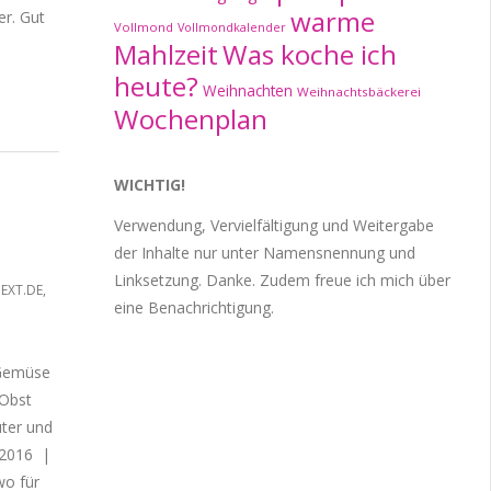
warme
er. Gut
Vollmond
Vollmondkalender
Mahlzeit
Was koche ich
heute?
Weihnachten
Weihnachtsbäckerei
Wochenplan
WICHTIG!
Verwendung, Vervielfältigung und Weitergabe
der Inhalte nur unter Namensnennung und
Linksetzung. Danke. Zudem freue ich mich über
EXT.DE
,
eine Benachrichtigung.
-Gemüse
 Obst
uter und
 2016 |
wo für