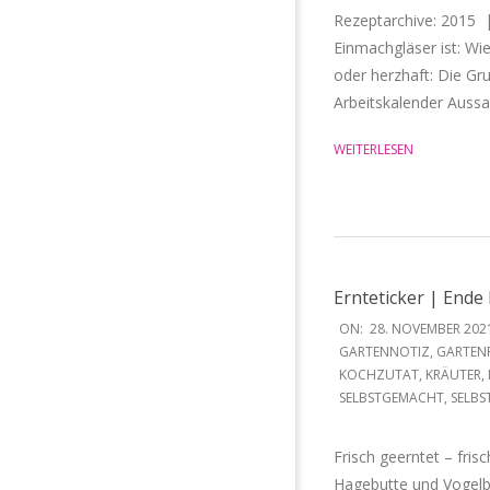
Rezeptarchive: 2015 
Einmachgläser ist: Wi
oder herzhaft: Die Gru
Arbeitskalender Auss
WEITERLESEN
Ernteticker | End
2021-
ON:
28. NOVEMBER 202
11-
GARTENNOTIZ
,
GARTEN
KOCHZUTAT
,
KRÄUTER
,
28
SELBSTGEMACHT
,
SELBS
Frisch geerntet – fri
Hagebutte und Vogelb