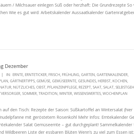
äuern / Milchsauer einlegen Süß oder herzhaft: Die Grundrezepte So vi
chen Wie es gut wird: Arbeitskalender Aussaatkalender Gartenratgebe
ang Dezember
IN:
ERNTE
,
ERNTETICKER
,
FRISCH
,
FRÜHLING
,
GARTEN
,
GARTENKALENDER
,
PLAN
,
GÄRTNERTIPPS
,
GEMÜSE
,
GEMÜSEERNTE
,
GESUNDES
,
HERBST
,
KOCHEN
,
NATUR
,
NÜTZLICHES
,
OBST
,
PFLANZENPFLEGE
,
REZEPT
,
SAAT
,
SALAT
,
SELBSTGEH
TVERSORGER
,
SOMMER
,
TRADITION
,
WINTER
,
WISSENSWERTES
,
WOCHENPLAN
ch auf den Tisch: Rezepte der Saison: Süßkartoffel an Wintersalat (hier
udelpfanne mit geröstetem Rosenkohl Mehr Infos: Erntekalender 
rntekalender Salat Gemüseernte – gut durchgeplant! Sammelkalender 
nd Wildbeeren Liste der essbaren Blüten Wenn’s zu viel zum Essen ist: