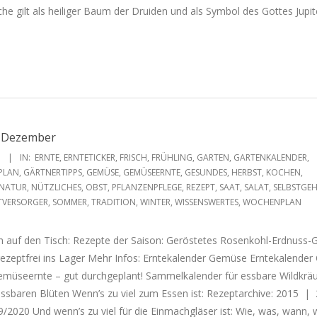
he gilt als heiliger Baum der Druiden und als Symbol des Gottes Jupit
e Dezember
1
IN:
ERNTE
,
ERNTETICKER
,
FRISCH
,
FRÜHLING
,
GARTEN
,
GARTENKALENDER
,
PLAN
,
GÄRTNERTIPPS
,
GEMÜSE
,
GEMÜSEERNTE
,
GESUNDES
,
HERBST
,
KOCHEN
,
NATUR
,
NÜTZLICHES
,
OBST
,
PFLANZENPFLEGE
,
REZEPT
,
SAAT
,
SALAT
,
SELBSTGEH
TVERSORGER
,
SOMMER
,
TRADITION
,
WINTER
,
WISSENSWERTES
,
WOCHENPLAN
sch auf den Tisch: Rezepte der Saison: Geröstetes Rosenkohl-Erdnuss
ezeptfrei ins Lager Mehr Infos: Erntekalender Gemüse Erntekalender
emüseernte – gut durchgeplant! Sammelkalender für essbare Wildkrä
essbaren Blüten Wenn’s zu viel zum Essen ist: Rezeptarchive: 2015 |
020 Und wenn’s zu viel für die Einmachgläser ist: Wie, was, wann, 