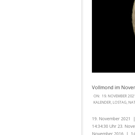
Vollmond im Nove
2021-
ON:
19. NOVEMBER 202
11-
KALENDER
,
LOSTAG
,
NA
19
19. November 2021 |
14:34:30 Uhr 23. Nov
November 2016 | 14: