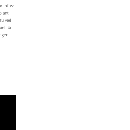
r Infos:
lant!
u viel
el für
legen