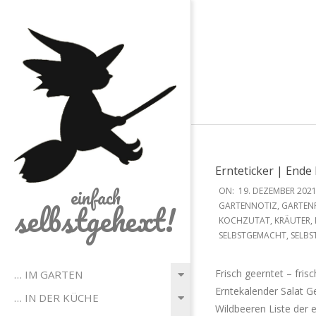
Skip
to
content
Ernteticker | End
2021-
einfach
ON:
19. DEZEMBER 202
selbstgehext!
12-
GARTENNOTIZ
,
GARTEN
KOCHZUTAT
,
KRÄUTER
,
19
SELBSTGEMACHT
,
SELBS
Primary
Frisch geerntet – fri
… IM GARTEN
Navigation
Erntekalender Salat G
… IN DER KÜCHE
Menu
Wildbeeren Liste der 