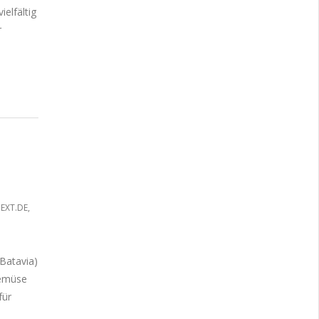
elfältig
r
EXT.DE
,
 Batavia)
Gemüse
für