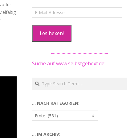
wo für
E-
elfältig
Mail-
r
Adresse
Los hexen!
Suche auf www.selbstgehext.de:
Search
… NACH KATEGORIEN:
…
nach
Kategorien:
… IM ARCHIV: