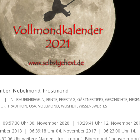
mber: Nebelmond, Frostmond
1
IN:
BAUERNREGELN
,
ERNTE
,
FEIERTAG
,
GÄRTNERTIPPS
,
GESCHICHTE
,
HEXE
TUR
,
TRADITION
,
USA
,
VOLLMOND
,
WEISHEIT
,
WISSENSWERTES
 09:57:30 Uhr 30. November 2020 | 10:29:41 Uhr 12. November 2
ember 2018 | 06:39:18 Uhr 04. November 2017 | 06:23:00 Uhr 14.
52:06 Uhr weitere Namen: „frost moon“, Bibermond („beaver moon“