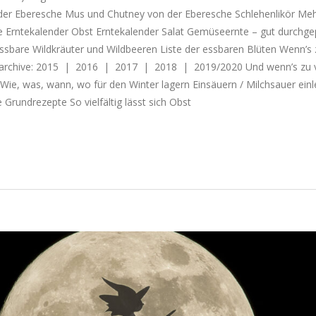
der Eberesche Mus und Chutney von der Eberesche Schlehenlikör Meh
 Erntekalender Obst Erntekalender Salat Gemüseernte – gut durchgep
sbare Wildkräuter und Wildbeeren Liste der essbaren Blüten Wenn’s z
tarchive: 2015 | 2016 | 2017 | 2018 | 2019/2020 Und wenn’s zu vi
: Wie, was, wann, wo für den Winter lagern Einsäuern / Milchsauer ein
 Grundrezepte So vielfältig lässt sich Obst