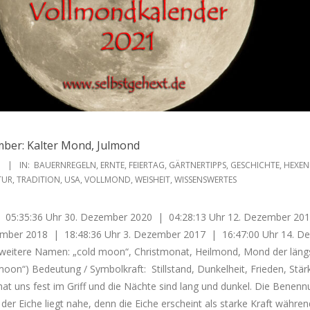
ber: Kalter Mond, Julmond
1
IN:
BAUERNREGELN
,
ERNTE
,
FEIERTAG
,
GÄRTNERTIPPS
,
GESCHICHTE
,
HEXE
TUR
,
TRADITION
,
USA
,
VOLLMOND
,
WEISHEIT
,
WISSENSWERTES
 05:35:36 Uhr 30. Dezember 2020 | 04:28:13 Uhr 12. Dezember 20
ember 2018 | 18:48:36 Uhr 3. Dezember 2017 | 16:47:00 Uhr 14. D
weitere Namen: „cold moon“, Christmonat, Heilmond, Mond der läng
moon“) Bedeutung / Symbolkraft: Stillstand, Dunkelheit, Frieden, Stär
e hat uns fest im Griff und die Nächte sind lang und dunkel. Die Benen
er Eiche liegt nahe, denn die Eiche erscheint als starke Kraft währen