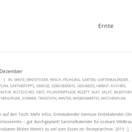
Ernte
e Dezember
1
IN:
ERNTE
,
ERNTETICKER
,
FRISCH
,
FRÜHLING
,
GARTEN
,
GARTENKALENDER
,
PLAN
,
GÄRTNERTIPPS
,
GEMÜSE
,
GEMÜSEERNTE
,
GESUNDES
,
HERBST
,
KOCHEN
,
NATUR
,
NÜTZLICHES
,
OBST
,
PFLANZENPFLEGE
,
REZEPT
,
SAAT
,
SALAT
,
SELBSTGEH
TVERSORGER
,
SOMMER
,
TRADITION
,
WINTER
,
WISSENSWERTES
,
WOCHENPLAN
sch auf den Tisch: Mehr Infos: Erntekalender Gemüse Erntekalender Ob
emüseernte – gut durchgeplant! Sammelkalender für essbare Wildkrä
essbaren Blüten Wenn’s zu viel zum Essen ist: Rezeptarchive: 2015 |