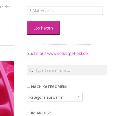
ale der
E-
Mail-
Adresse
Los hexen!
Suche auf www.selbstgehext.de:
Search
… NACH KATEGORIEN:
…
nach
Kategorien:
… IM ARCHIV: