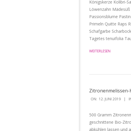
Königskerze Kolibri-
Löwenzahn Mädesüß M
Passionsblume Pastina
Primeln Quitte Raps 
Schafgarbe Scharbock
Tagetes tenuifolia Ta
WEITERLESEN
Zitronenmelissen-
2019-
ON:
12. JUNI 2019
I
06-
12
500 Gramm Zitronenmel
geschnittene Bio-Zit
abkühlen lassen und a