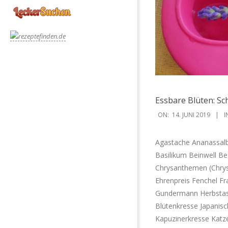
Essbare Blüten: S
2019-
ON:
14. JUNI 2019
I
06-
14
Agastache Ananassalb
Basilikum Beinwell B
Chrysanthemen (Chrys
Ehrenpreis Fenchel F
Gundermann Herbstaste
Blütenkresse Japanisc
Kapuzinerkresse Katz