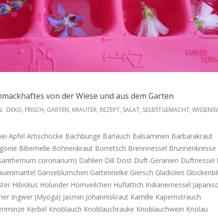
chmackhaftes von der Wiese und aus dem Garten
N:
DEKO
,
FRISCH
,
GARTEN
,
KRÄUTER
,
REZEPT
,
SALAT
,
SELBSTGEMACHT
,
WISSENS
ei Apfel Artischocke Bachbunge Bärlauch Balsaminen Barbarakraut
egonie Bibernelle Bohnenkraut Borretsch Brennnessel Brunnenkresse
anthemum coronarium) Dahlien Dill Dost Duft-Geranien Duftnessel E
rauenmantel Gänseblümchen Gartennelke Giersch Gladiolen Glockenb
r Hibiskus Holunder Hornveilchen Huflattich Indianernessel Japanis
her Ingwer (Myoga) Jasmin Johanniskraut Kamille Kapernstrauch
enminze Kerbel Knoblauch Knoblauchrauke Knoblauchwein Knolau