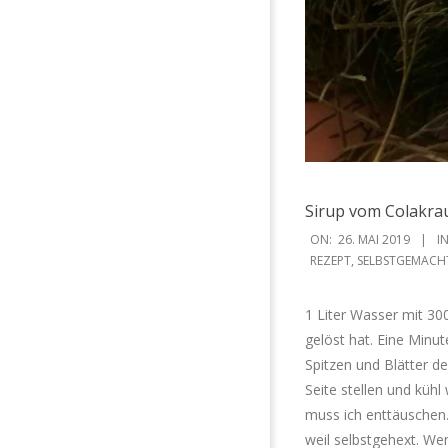
Sirup vom Colakrau
2019-
ON:
26. MAI 2019
IN
05-
REZEPT
,
SELBSTGEMACH
26
1 Liter Wasser mit 30
gelöst hat. Eine Minut
Spitzen und Blätter d
Seite stellen und kühl
muss ich enttäuschen. 
weil selbstgehext. We