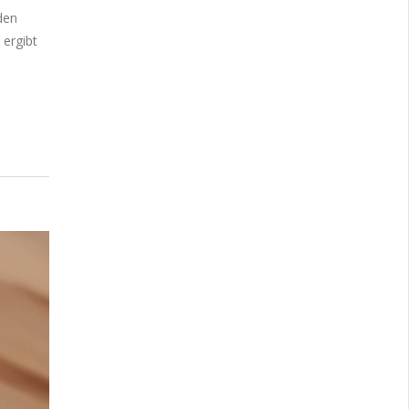
den
ergibt