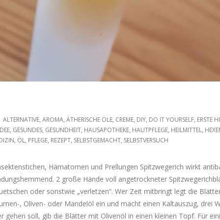
ALTERNATIVE
,
AROMA
,
ÄTHERISCHE ÖLE
,
CREME
,
DIY
,
DO IT YOURSELF
,
ERSTE H
DEE
,
GESUNDES
,
GESUNDHEIT
,
HAUSAPOTHEKE
,
HAUTPFLEGE
,
HEILMITTEL
,
HEXE
DIZIN
,
ÖL
,
PFLEGE
,
REZEPT
,
SELBSTGEMACHT
,
SELBSTVERSUCH
nsektenstichen, Hämatomen und Prellungen Spitzwegerich wirkt antibak
ündungshemmend. 2 große Hände voll angetrockneter Spitzwegerichblä
etschen oder sonstwie „verletzen“. Wer Zeit mitbringt legt die Blätte
en-, Oliven- oder Mandelöl ein und macht einen Kaltauszug, drei 
 gehen soll, gib die Blätter mit Olivenöl in einen kleinen Topf. Für ein