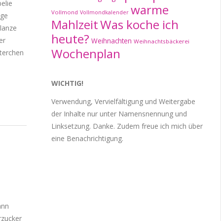
elie
warme
Vollmond
Vollmondkalender
nge
Mahlzeit
Was koche ich
flanze
heute?
er
Weihnachten
Weihnachtsbäckerei
Wochenplan
terchen
WICHTIG!
Verwendung, Vervielfältigung und Weitergabe
der Inhalte nur unter Namensnennung und
Linksetzung. Danke. Zudem freue ich mich über
eine Benachrichtigung.
ann
rzucker