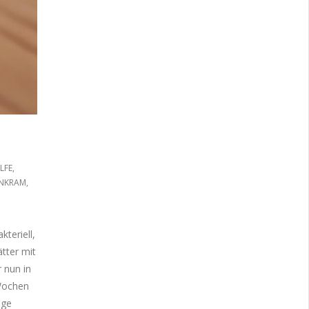
ILFE
,
NKRAM
,
teriell,
tter mit
r nun in
Wochen
ige