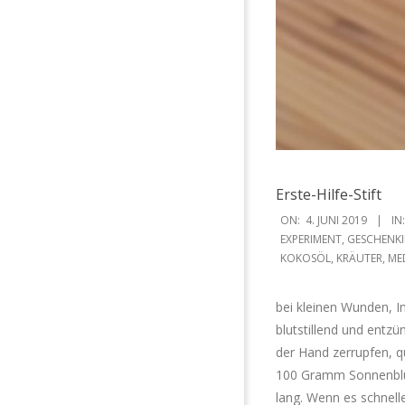
Erste-Hilfe-Stift
2019-
ON:
4. JUNI 2019
IN:
06-
EXPERIMENT
,
GESCHENKI
KOKOSÖL
,
KRÄUTER
,
ME
04
bei kleinen Wunden, I
blutstillend und entz
der Hand zerrupfen, qu
100 Gramm Sonnenblum
lang. Wenn es schneller