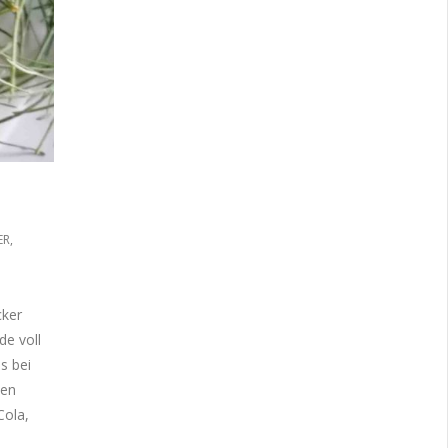
ER
,
cker
de voll
s bei
den
Cola,