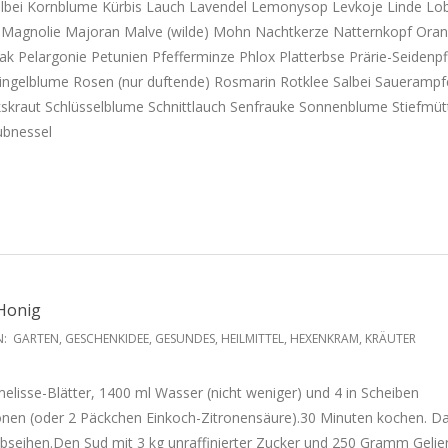
Salbei Kornblume Kürbis Lauch Lavendel Lemonysop Levkoje Linde Lob
agnolie Majoran Malve (wilde) Mohn Nachtkerze Natternkopf Ora
k Pelargonie Petunien Pfefferminze Phlox Platterbse Prärie-Seidenp
Ringelblume Rosen (nur duftende) Rosmarin Rotklee Salbei Sauerampf
skraut Schlüsselblume Schnittlauch Senfrauke Sonnenblume Stiefmüt
ubnessel
Honig
N:
GARTEN
,
GESCHENKIDEE
,
GESUNDES
,
HEILMITTEL
,
HEXENKRAM
,
KRÄUTER
isse-Blätter, 1400 ml Wasser (nicht weniger) und 4 in Scheiben
ronen (oder 2 Päckchen Einkoch-Zitronensäure).30 Minuten kochen. D
bseihen.Den Sud mit 3 kg unraffinierter Zucker und 250 Gramm Gelie