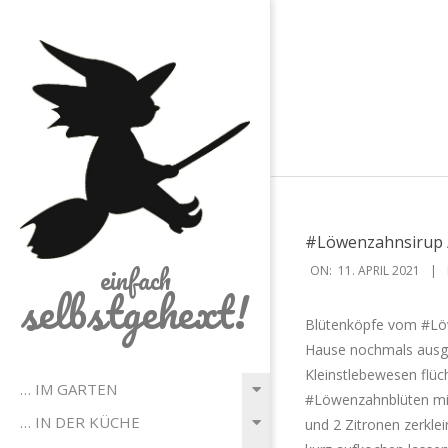
Skip
to
content
#Löwenzahnsirup 
2021-
einfach
ON:
11. APRIL 2021
selbstgehext!
04-
11
Blütenköpfe vom #Löw
Hause nochmals ausgeb
Kleinstlebewesen flü
Primary
… IM GARTEN
#Löwenzahnblüten mit
Navigation
… IN DER KÜCHE
und 2 Zitronen zerkle
Menu