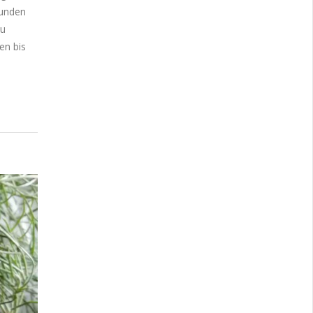
tunden
zu
en bis