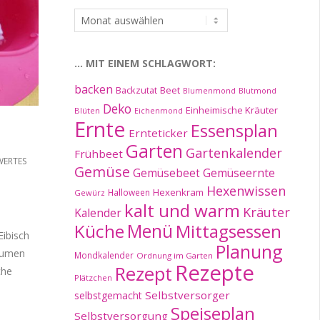
…
im
Archiv:
… MIT EINEM SCHLAGWORT:
backen
Beet
Backzutat
Blumenmond
Blutmond
Deko
Einheimische Kräuter
Blüten
Eichenmond
Ernte
Essensplan
Ernteticker
Garten
Gartenkalender
Frühbeet
WERTES
Gemüse
Gemüseernte
Gemüsebeet
Hexenwissen
Hexenkram
Halloween
Gewürz
kalt und warm
Kräuter
Kalender
Küche
Menü
Mittagsessen
ibisch
Planung
lumen
Mondkalender
Ordnung im Garten
Rezepte
Rezept
che
Plätzchen
Selbstversorger
selbstgemacht
Speiseplan
Selbstversorgung