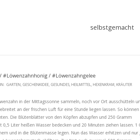
selbstgemacht
/ #Löwenzahnhonig / #Löwenzahngelee
IN:
GARTEN
,
GESCHENKIDEE
,
GESUNDES
,
HEILMITTEL
,
HEXENKRAM
,
KRÄUTER
enzahn in der Mittagssonne sammeln, noch vor Ort ausschütteln u
reitet an der frischen Luft für eine Stunde liegen lassen. So können 
chten. Die Blütenblätter von den Köpfen abzupfen und 250 Gramm
 0,5 Liter heißen Wasser bedecken und 20 Minuten ziehen lassen. 1
inern und in die Blütenmasse legen. Nun das Wasser erhitzen und nur