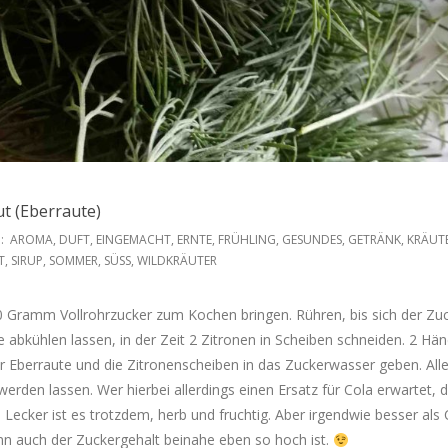
t (Eberraute)
:
AROMA
,
DUFT
,
EINGEMACHT
,
ERNTE
,
FRÜHLING
,
GESUNDES
,
GETRÄNK
,
KRÄUT
T
,
SIRUP
,
SOMMER
,
SÜSS
,
WILDKRÄUTER
0 Gramm Vollrohrzucker zum Kochen bringen. Rühren, bis sich der Zu
e abkühlen lassen, in der Zeit 2 Zitronen in Scheiben schneiden. 2 Hän
er Eberraute und die Zitronenscheiben in das Zuckerwasser geben. Alle
 werden lassen. Wer hierbei allerdings einen Ersatz für Cola erwartet, 
Lecker ist es trotzdem, herb und fruchtig. Aber irgendwie besser als 
nn auch der Zuckergehalt beinahe eben so hoch ist.