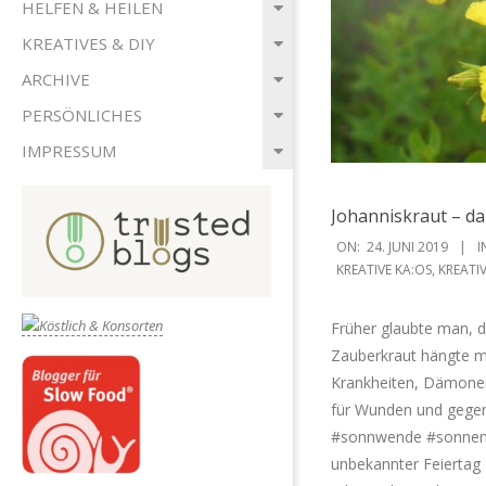
HELFEN & HEILEN
KREATIVES & DIY
ARCHIVE
PERSÖNLICHES
IMPRESSUM
Johanniskraut – d
2019-
ON:
24. JUNI 2019
I
06-
KREATIVE KA:OS
,
KREATI
24
Früher glaubte man, da
Zauberkraut hängte m
Krankheiten, Dämonen 
für Wunden und gegen 
#sonnwende #sonnenw
unbekannter Feiertag a