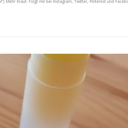
l“) Mehr Kraut: Folgt mir bei Instagram, Twitter, Pinterest und Faceb