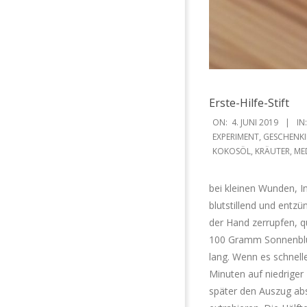
Erste-Hilfe-Stift
2019-
ON:
4. JUNI 2019
IN:
06-
EXPERIMENT
,
GESCHENKI
KOKOSÖL
,
KRÄUTER
,
ME
04
bei kleinen Wunden, I
blutstillend und entz
der Hand zerrupfen, qu
100 Gramm Sonnenblum
lang. Wenn es schneller
Minuten auf niedrige
später den Auszug abs