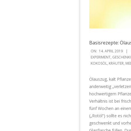
Basisrezepte: Ölau
2019-
ON:
14. APRIL 2019
04-
EXPERIMENT
,
GESCHENKI
KOKOSÖL
,
KRÄUTER
,
ME
14
Ölauszug, kalt Pflanze
anderweitig „verletzen
hochwertigem Pflanze
Verhältnis ist bei fri
fünf Wochen an einem
(„Rotöl“) sollte es ni
geschwenkt und vorher
Glasflasche füllen. Du