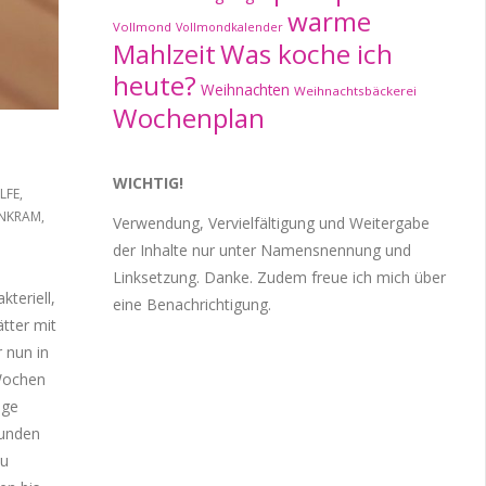
warme
Vollmond
Vollmondkalender
Mahlzeit
Was koche ich
heute?
Weihnachten
Weihnachtsbäckerei
Wochenplan
WICHTIG!
ILFE
,
NKRAM
,
Verwendung, Vervielfältigung und Weitergabe
der Inhalte nur unter Namensnennung und
Linksetzung. Danke. Zudem freue ich mich über
teriell,
eine Benachrichtigung.
tter mit
r nun in
Wochen
ige
tunden
zu