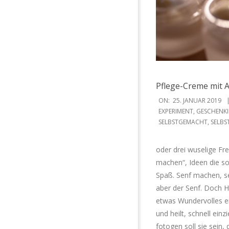
Pflege-Creme mit 
2019-
ON:
25. JANUAR 2019
01-
EXPERIMENT
,
GESCHENKI
SELBSTGEMACHT
,
SELBS
25
oder drei wuselige Fr
machen“, Ideen die so
Spaß. Senf machen, se
aber der Senf. Doch H
etwas Wundervolles en
und heilt, schnell ein
fotogen soll sie sein