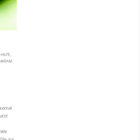
 HILFE
,
NKRAM
,
aximal
utöl
nkle
 Öle zur