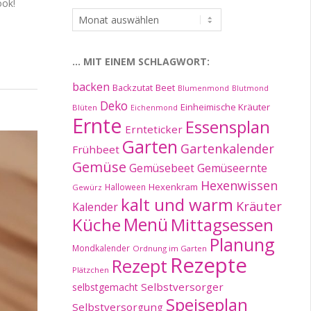
ook!
…
im
Archiv:
… MIT EINEM SCHLAGWORT:
backen
Beet
Backzutat
Blumenmond
Blutmond
Deko
Einheimische Kräuter
Blüten
Eichenmond
Ernte
Essensplan
Ernteticker
Garten
Gartenkalender
Frühbeet
Gemüse
Gemüseernte
Gemüsebeet
Hexenwissen
Hexenkram
Halloween
Gewürz
kalt und warm
Kräuter
Kalender
Küche
Menü
Mittagsessen
Planung
Mondkalender
Ordnung im Garten
Rezepte
Rezept
Plätzchen
Selbstversorger
selbstgemacht
Speiseplan
Selbstversorgung