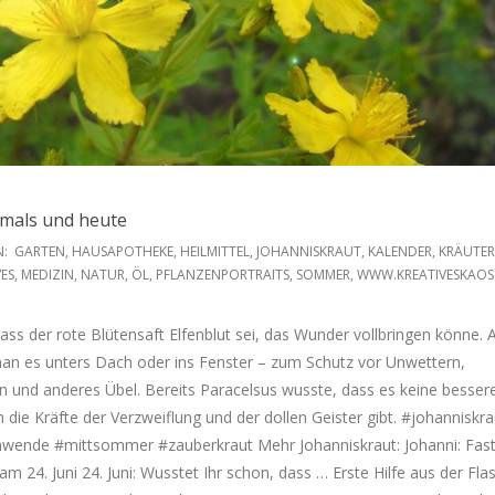
amals und heute
N:
GARTEN
,
HAUSAPOTHEKE
,
HEILMITTEL
,
JOHANNISKRAUT
,
KALENDER
,
KRÄUTER
VES
,
MEDIZIN
,
NATUR
,
ÖL
,
PFLANZENPORTRAITS
,
SOMMER
,
WWW.KREATIVESKAOS
ss der rote Blütensaft Elfenblut sei, das Wunder vollbringen könne. A
an es unters Dach oder ins Fenster – zum Schutz vor Unwettern,
und anderes Übel. Bereits Paracelsus wusste, dass es keine bessere
die Kräfte der Verzweiflung und der dollen Geister gibt. #johanniskra
ende #mittsommer #zauberkraut Mehr Johanniskraut: Johanni: Fas
m 24. Juni 24. Juni: Wusstet Ihr schon, dass … Erste Hilfe aus der Fla