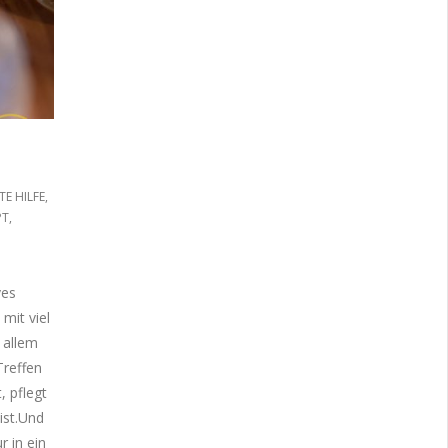
TE HILFE
,
PT
,
ves
mit viel
 allem
Treffen
, pflegt
 ist.Und
r in ein