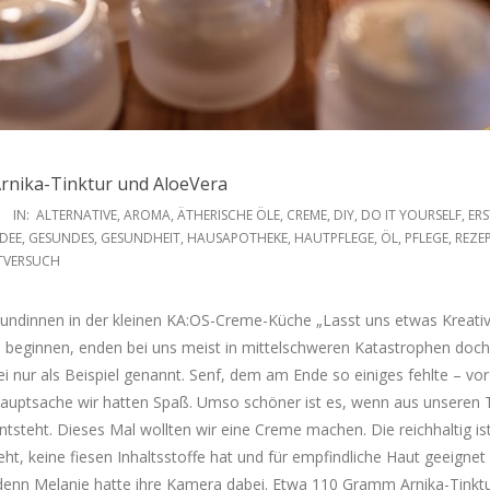
Arnika-Tinktur und AloeVera
IN:
ALTERNATIVE
,
AROMA
,
ÄTHERISCHE ÖLE
,
CREME
,
DIY
,
DO IT YOURSELF
,
ERS
DEE
,
GESUNDES
,
GESUNDHEIT
,
HAUSAPOTHEKE
,
HAUTPFLEGE
,
ÖL
,
PFLEGE
,
REZE
TVERSUCH
eundinnen in der kleinen KA:OS-Creme-Küche „Lasst uns etwas Kreati
 beginnen, enden bei uns meist in mittelschweren Katastrophen doch 
i nur als Beispiel genannt. Senf, dem am Ende so einiges fehlte – vor
auptsache wir hatten Spaß. Umso schöner ist es, wenn aus unseren 
tsteht. Dieses Mal wollten wir eine Creme machen. Die reichhaltig ist
zieht, keine fiesen Inhaltsstoffe hat und für empfindliche Haut geeignet
, denn Melanie hatte ihre Kamera dabei. Etwa 110 Gramm Arnika-Tinktu