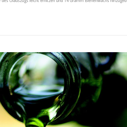
te des Ölauszugs leicht erhitzen und 14 Gramm Bienenwachs hinzugeb