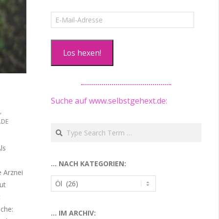
E-
Mail-
Adresse
Los hexen!
Suche auf www.selbstgehext.de:
,
.DE
Search
ls
… NACH KATEGORIEN:
 Arznei
…
ut
nach
t
Kategorien:
sche:
… IM ARCHIV: