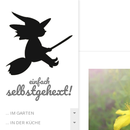
Skip
to
content
einfach
selbstgehext!
Primary
… IM GARTEN
Navigation
… IN DER KÜCHE
Menu