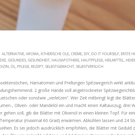
ALTERNATIVE
,
AROMA
,
ÄTHERISCHE ÖLE
,
CREME
,
DIY
,
DO IT YOURSELF
,
ERSTE H
DEE
,
GESUNDES
,
GESUNDHEIT
,
HAUSAPOTHEKE
,
HAUTPFLEGE
,
HEILMITTEL
,
HEXE
DIZIN
,
ÖL
,
PFLEGE
,
REZEPT
,
SELBSTGEMACHT
,
SELBSTVERSUCH
nsektenstichen, Hämatomen und Prellungen Spitzwegerich wirkt antibak
ündungshemmend. 2 große Hände voll angetrockneter Spitzwegerichblä
etschen oder sonstwie „verletzen“. Wer Zeit mitbringt legt die Blätte
en-, Oliven- oder Mandelöl ein und macht einen Kaltauszug, drei 
 gehen soll, gib die Blätter mit Olivenöl in einen kleinen Topf. Für ein
r Temperatur (maximal 60 Grad) erwärmen. Abkühlen lassen und 24 S
eihen. Es sei jedoch ausdrücklich empfohlen, die Blätter mit Geduld 