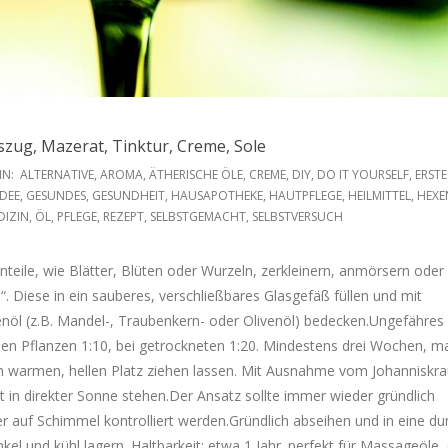
szug, Mazerat, Tinktur, Creme, Sole
IN:
ALTERNATIVE
,
AROMA
,
ÄTHERISCHE ÖLE
,
CREME
,
DIY
,
DO IT YOURSELF
,
ERSTE
DEE
,
GESUNDES
,
GESUNDHEIT
,
HAUSAPOTHEKE
,
HAUTPFLEGE
,
HEILMITTEL
,
HEXE
DIZIN
,
ÖL
,
PFLEGE
,
REZEPT
,
SELBSTGEMACHT
,
SELBSTVERSUCH
nteile, wie Blätter, Blüten oder Wurzeln, zerkleinern, anmörsern oder
“. Diese in ein sauberes, verschließbares Glasgefäß füllen und mit
nöl (z.B. Mandel-, Traubenkern- oder Olivenöl) bedecken.Ungefähres
schen Pflanzen 1:10, bei getrockneten 1:20. Mindestens drei Wochen, m
 warmen, hellen Platz ziehen lassen. Mit Ausnahme vom Johanniskra
cht in direkter Sonne stehen.Der Ansatz sollte immer wieder gründlich
 auf Schimmel kontrolliert werden.Gründlich abseihen und in eine du
nkel und kühl lagern. Haltbarkeit: etwa 1 Jahr. perfekt für Massageöle,