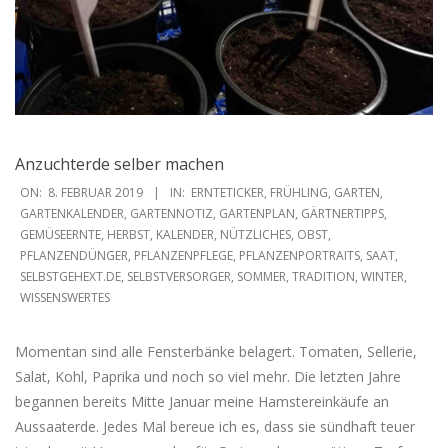
Anzuchterde selber machen
2019-
ON:
8. FEBRUAR 2019
IN:
ERNTETICKER
,
FRÜHLING
,
GARTEN
,
02-
GARTENKALENDER
,
GARTENNOTIZ
,
GARTENPLAN
,
GÄRTNERTIPPS
,
GEMÜSEERNTE
,
HERBST
,
KALENDER
,
NÜTZLICHES
,
OBST
,
08
PFLANZENDÜNGER
,
PFLANZENPFLEGE
,
PFLANZENPORTRAITS
,
SAAT
,
SELBSTGEHEXT.DE
,
SELBSTVERSORGER
,
SOMMER
,
TRADITION
,
WINTER
,
WISSENSWERTES
Momentan sind alle Fensterbänke belagert. Tomaten, Sellerie,
Salat, Kohl, Paprika und noch so viel mehr. Die letzten Jahre
begannen bereits Mitte Januar meine Hamstereinkäufe an
Aussaaterde. Jedes Mal bereue ich es, dass sie sündhaft teuer