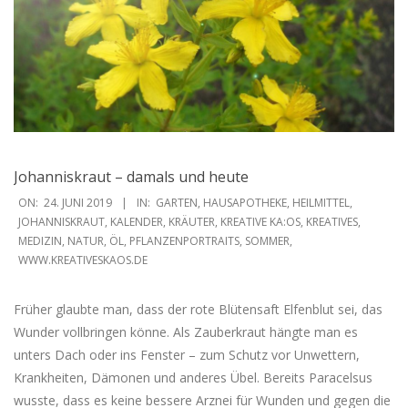
Johanniskraut – damals und heute
2019-
ON:
24. JUNI 2019
IN:
GARTEN
,
HAUSAPOTHEKE
,
HEILMITTEL
,
06-
JOHANNISKRAUT
,
KALENDER
,
KRÄUTER
,
KREATIVE KA:OS
,
KREATIVES
,
MEDIZIN
,
NATUR
,
ÖL
,
PFLANZENPORTRAITS
,
SOMMER
,
24
WWW.KREATIVESKAOS.DE
Früher glaubte man, dass der rote Blütensaft Elfenblut sei, das
Wunder vollbringen könne. Als Zauberkraut hängte man es
unters Dach oder ins Fenster – zum Schutz vor Unwettern,
Krankheiten, Dämonen und anderes Übel. Bereits Paracelsus
wusste, dass es keine bessere Arznei für Wunden und gegen die