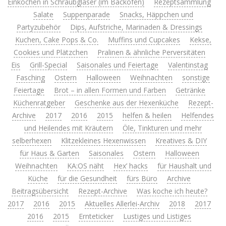
Einkochen in Schraubgläser (im Backofen)
Rezeptsammlung
Salate
Suppenparade
Snacks, Häppchen und
Partyzubehör
Dips, Aufstriche, Marinaden & Dressings
Kuchen, Cake Pops & Co.
Muffins und Cupcakes
Kekse,
Cookies und Plätzchen
Pralinen & ähnliche Perversitäten
Eis
Grill-Special
Saisonales und Feiertage
Valentinstag
Fasching
Ostern
Halloween
Weihnachten
sonstige
Feiertage
Brot – in allen Formen und Farben
Getränke
Küchenratgeber
Geschenke aus der Hexenküche
Rezept-
Archive
2017
2016
2015
helfen & heilen
Helfendes
und Heilendes mit Kräutern
Öle, Tinkturen und mehr
selberhexen
Klitzekleines Hexenwissen
Kreatives & DIY
für Haus & Garten
Saisonales
Ostern
Halloween
Weihnachten
KA:OS näht
Hex’ hacks
für Haushalt und
Küche
für die Gesundheit
fürs Büro
Archive
Beitragsübersicht
Rezept-Archive
Was koche ich heute?
2017
2016
2015
Aktuelles Allerlei-Archiv
2018
2017
2016
2015
Ernteticker
Lustiges und Listiges