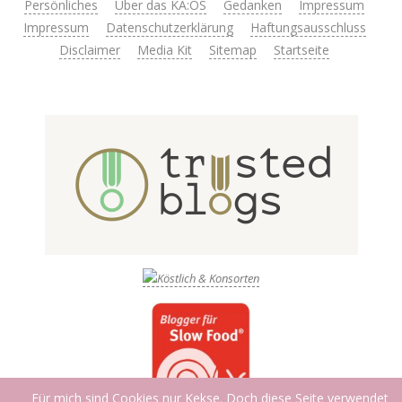
Persönliches
Über das KA:OS
Gedanken
Impressum
Impressum
Datenschutzerklärung
Haftungsausschluss
Disclaimer
Media Kit
Sitemap
Startseite
Für mich sind Cookies nur Kekse. Doch diese Seite verwendet