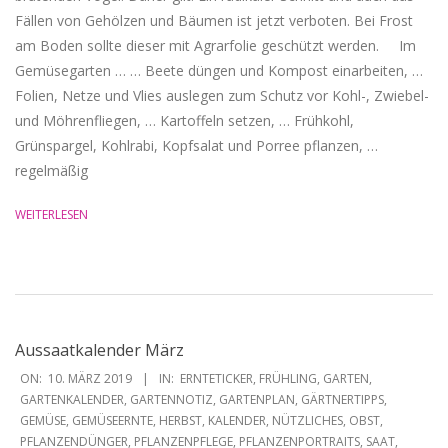
Fällen von Gehölzen und Bäumen ist jetzt verboten. Bei Frost
am Boden sollte dieser mit Agrarfolie geschützt werden. Im
Gemüsegarten … … Beete düngen und Kompost einarbeiten, …
Folien, Netze und Vlies auslegen zum Schutz vor Kohl-, Zwiebel-
und Möhrenfliegen, … Kartoffeln setzen, … Frühkohl,
Grünspargel, Kohlrabi, Kopfsalat und Porree pflanzen, …
regelmäßig
WEITERLESEN
Aussaatkalender März
2019-
ON:
10. MÄRZ 2019
IN:
ERNTETICKER
,
FRÜHLING
,
GARTEN
,
03-
GARTENKALENDER
,
GARTENNOTIZ
,
GARTENPLAN
,
GÄRTNERTIPPS
,
GEMÜSE
,
GEMÜSEERNTE
,
HERBST
,
KALENDER
,
NÜTZLICHES
,
OBST
,
10
PFLANZENDÜNGER
,
PFLANZENPFLEGE
,
PFLANZENPORTRAITS
,
SAAT
,