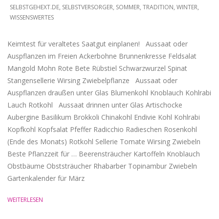
SELBSTGEHEXT.DE
,
SELBSTVERSORGER
,
SOMMER
,
TRADITION
,
WINTER
,
WISSENSWERTES
Keimtest für veraltetes Saatgut einplanen! Aussaat oder
Auspflanzen im Freien Ackerbohne Brunnenkresse Feldsalat
Mangold Mohn Rote Bete Rübstiel Schwarzwurzel Spinat
Stangensellerie Wirsing Zwiebelpflanze Aussaat oder
Auspflanzen draußen unter Glas Blumenkohl Knoblauch Kohlrabi
Lauch Rotkohl Aussaat drinnen unter Glas Artischocke
Aubergine Basilikum Brokkoli Chinakohl Endivie Kohl Kohlrabi
Kopfkohl Kopfsalat Pfeffer Radicchio Radieschen Rosenkohl
(Ende des Monats) Rotkohl Sellerie Tomate Wirsing Zwiebeln
Beste Pflanzzeit für … Beerensträucher Kartoffeln Knoblauch
Obstbäume Obststräucher Rhabarber Topinambur Zwiebeln
Gartenkalender für März
WEITERLESEN