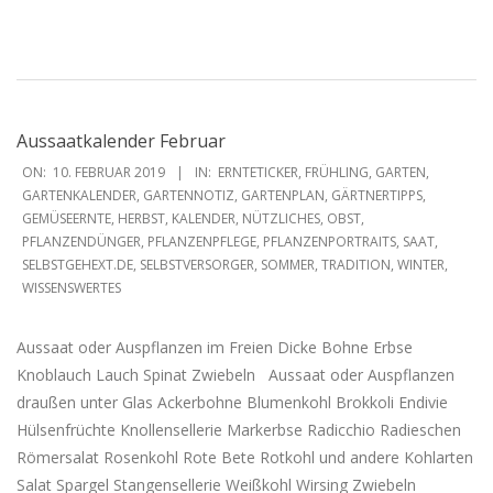
Aussaatkalender Februar
2019-
ON:
10. FEBRUAR 2019
IN:
ERNTETICKER
,
FRÜHLING
,
GARTEN
,
02-
GARTENKALENDER
,
GARTENNOTIZ
,
GARTENPLAN
,
GÄRTNERTIPPS
,
GEMÜSEERNTE
,
HERBST
,
KALENDER
,
NÜTZLICHES
,
OBST
,
10
PFLANZENDÜNGER
,
PFLANZENPFLEGE
,
PFLANZENPORTRAITS
,
SAAT
,
SELBSTGEHEXT.DE
,
SELBSTVERSORGER
,
SOMMER
,
TRADITION
,
WINTER
,
WISSENSWERTES
Aussaat oder Auspflanzen im Freien Dicke Bohne Erbse
Knoblauch Lauch Spinat Zwiebeln Aussaat oder Auspflanzen
draußen unter Glas Ackerbohne Blumenkohl Brokkoli Endivie
Hülsenfrüchte Knollensellerie Markerbse Radicchio Radieschen
Römersalat Rosenkohl Rote Bete Rotkohl und andere Kohlarten
Salat Spargel Stangensellerie Weißkohl Wirsing Zwiebeln