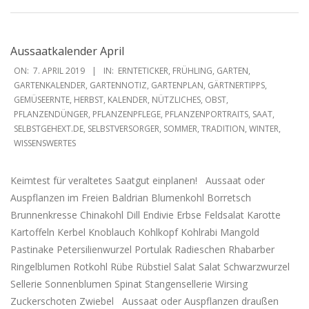
Aussaatkalender April
2019-
ON:
7. APRIL 2019
IN:
ERNTETICKER
,
FRÜHLING
,
GARTEN
,
04-
GARTENKALENDER
,
GARTENNOTIZ
,
GARTENPLAN
,
GÄRTNERTIPPS
,
GEMÜSEERNTE
,
HERBST
,
KALENDER
,
NÜTZLICHES
,
OBST
,
07
PFLANZENDÜNGER
,
PFLANZENPFLEGE
,
PFLANZENPORTRAITS
,
SAAT
,
SELBSTGEHEXT.DE
,
SELBSTVERSORGER
,
SOMMER
,
TRADITION
,
WINTER
,
WISSENSWERTES
Keimtest für veraltetes Saatgut einplanen! Aussaat oder
Auspflanzen im Freien Baldrian Blumenkohl Borretsch
Brunnenkresse Chinakohl Dill Endivie Erbse Feldsalat Karotte
Kartoffeln Kerbel Knoblauch Kohlkopf Kohlrabi Mangold
Pastinake Petersilienwurzel Portulak Radieschen Rhabarber
Ringelblumen Rotkohl Rübe Rübstiel Salat Salat Schwarzwurzel
Sellerie Sonnenblumen Spinat Stangensellerie Wirsing
Zuckerschoten Zwiebel Aussaat oder Auspflanzen draußen