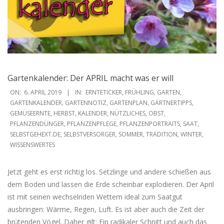
Gartenkalender: Der APRIL macht was er will
2019-
ON:
6. APRIL 2019
IN:
ERNTETICKER
,
FRÜHLING
,
GARTEN
,
04-
GARTENKALENDER
,
GARTENNOTIZ
,
GARTENPLAN
,
GÄRTNERTIPPS
,
GEMÜSEERNTE
,
HERBST
,
KALENDER
,
NÜTZLICHES
,
OBST
,
06
PFLANZENDÜNGER
,
PFLANZENPFLEGE
,
PFLANZENPORTRAITS
,
SAAT
,
SELBSTGEHEXT.DE
,
SELBSTVERSORGER
,
SOMMER
,
TRADITION
,
WINTER
,
WISSENSWERTES
Jetzt geht es erst richtig los. Setzlinge und andere schießen aus
dem Boden und lassen die Erde scheinbar explodieren. Der April
ist mit seinen wechselnden Wettern ideal zum Saatgut
ausbringen: Wärme, Regen, Luft. Es ist aber auch die Zeit der
brütenden Vögel. Daher gilt: Ein radikaler Schnitt und auch das