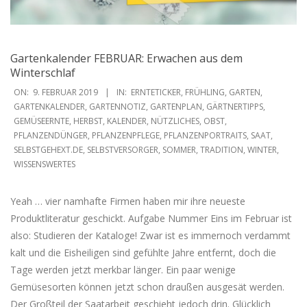
Gartenkalender FEBRUAR: Erwachen aus dem
Winterschlaf
2019-
ON:
9. FEBRUAR 2019
IN:
ERNTETICKER
,
FRÜHLING
,
GARTEN
,
02-
GARTENKALENDER
,
GARTENNOTIZ
,
GARTENPLAN
,
GÄRTNERTIPPS
,
GEMÜSEERNTE
,
HERBST
,
KALENDER
,
NÜTZLICHES
,
OBST
,
09
PFLANZENDÜNGER
,
PFLANZENPFLEGE
,
PFLANZENPORTRAITS
,
SAAT
,
SELBSTGEHEXT.DE
,
SELBSTVERSORGER
,
SOMMER
,
TRADITION
,
WINTER
,
WISSENSWERTES
Yeah … vier namhafte Firmen haben mir ihre neueste
Produktliteratur geschickt. Aufgabe Nummer Eins im Februar ist
also: Studieren der Kataloge! Zwar ist es immernoch verdammt
kalt und die Eisheiligen sind gefühlte Jahre entfernt, doch die
Tage werden jetzt merkbar länger. Ein paar wenige
Gemüsesorten können jetzt schon draußen ausgesät werden.
Der Großteil der Saatarbeit geschieht jedoch drin. Glücklich