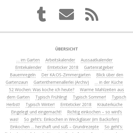
ÜBERSICHT
… im Garten
Arbeitskalender
Aussaatkalender
Erntekalender
Ernteticker 2018
Gartenratgeber
Bauernregeln
Der KA:OS-Zimmergarten
Blick über den
Gartenzaun
Gartenthemenallerlei (Archiv)
… in der Küche
52 Wochen: Was koche ich heute?
Warme Mahlzeiten aus
dem Garten
Typisch Frühling!
Typisch Sommer!
Typisch
Herbst!
Typisch Winter!
Ernteticker 2018
Kräuterküche
Eingelegt und eingemacht!
Richtig einkochen – so wird’s
was!
So geht’s: Einkochen in Weckgläser (im Backofen)
Einkochen … herzhaft und süß – Grundrezepte
So geht’s: