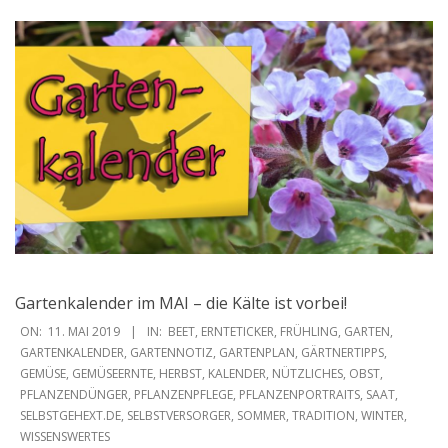
Gartenkalender im MAI – die Kälte ist vorbei!
2019-
ON:
11. MAI 2019
IN:
BEET
,
ERNTETICKER
,
FRÜHLING
,
GARTEN
,
05-
GARTENKALENDER
,
GARTENNOTIZ
,
GARTENPLAN
,
GÄRTNERTIPPS
,
GEMÜSE
,
GEMÜSEERNTE
,
HERBST
,
KALENDER
,
NÜTZLICHES
,
OBST
,
11
PFLANZENDÜNGER
,
PFLANZENPFLEGE
,
PFLANZENPORTRAITS
,
SAAT
,
SELBSTGEHEXT.DE
,
SELBSTVERSORGER
,
SOMMER
,
TRADITION
,
WINTER
,
WISSENSWERTES