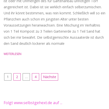
ist oder mit Unmengen des für Gartenanbau unnötigen Torf
angereichert ist. Dabei ist sie wirklich einfach selberzumischen.
Und ihr könnt bestimmen, was rein kommt. Schließlich will so ein
Pflänzchen auch schon im jüngsten Alter unter besten
Voraussetzungen heranwachsen. Eine Mischung im Verhältnis
von 1 Teil Kompost zu 3 Teilen Gartenerde zu 1 Teil Sand hat
sich bei mir bewährt. Die selbstgemischte Aussaaterde ist durch
den Sand deutlich lockerer als normale
WEITERLESEN
Seitennummerierung
1
2
…
4
Nächste
der
Beiträge
Folgt www.selbstgehext.de auf ...