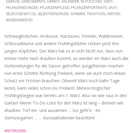
GEMÜSE
,
GEMÜSEERNTE
,
HERBST
,
KALENDER
,
NÜTZLICHES
,
OBST
,
09
PFLANZENDÜNGER
,
PFLANZENPFLEGE
,
PFLANZENPORTRAITS
,
SAAT
,
SELBSTGEHEXT.DE
,
SELBSTVERSORGER
,
SOMMER
,
TRADITION
,
WINTER
,
WISSENSWERTES
Schneeglöckchen, Krokusse, Narzissen, Primeln, Waldmeister,
Schlüsselblume und andere Frühlingsblüher recken jetzt ihre
jungen Köpfchen. Der März hat es in sich! Nicht nur, dass nun
immer mehr nach draußen kommt, es werden Im März auch alle
Vorbereitungen für die Saison getroffen. Jungpflanzen machen
nun erste Schritte Richtung Freiland, wenn sie auch noch etwas
Schutz vor Frösten brauchen. Obwohl März noch kalte Tage
kennt, kann vieles schon ins Freiland. Meteorologischer
Frühlingsbeginn war bereits am 1. März. Also nix wie raus in den
Garten! Meine To-Do-Liste für den März ist lang – drinnen wie
draußen. Tief ein- und ausatmen … los geht’s! Im
Gemüsegarten … … Aussaatkalender beachten!
WEITERLESEN