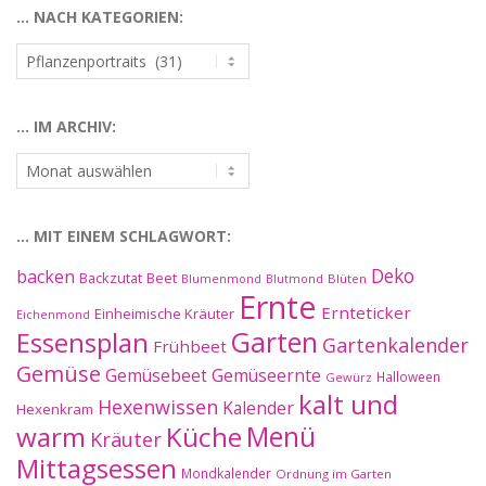
… NACH KATEGORIEN:
…
nach
Kategorien:
… IM ARCHIV:
…
im
Archiv:
… MIT EINEM SCHLAGWORT:
Deko
backen
Beet
Backzutat
Blüten
Blumenmond
Blutmond
Ernte
Ernteticker
Einheimische Kräuter
Eichenmond
Essensplan
Garten
Gartenkalender
Frühbeet
Gemüse
Gemüseernte
Gemüsebeet
Halloween
Gewürz
kalt und
Hexenwissen
Kalender
Hexenkram
warm
Küche
Menü
Kräuter
Mittagsessen
Mondkalender
Ordnung im Garten