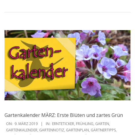
Gartenkalender MÄRZ: Erste Blüten und zartes Grün
2019-
ON:
9. MÄRZ 2019
IN:
ERNTETICKER
,
FRÜHLING
,
GARTEN
,
03-
GARTENKALENDER
,
GARTENNOTIZ
,
GARTENPLAN
,
GÄRTNERTIPPS
,