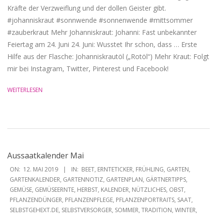
Kräfte der Verzweiflung und der dollen Geister gibt.
#johanniskraut #sonnwende #sonnenwende #mittsommer
#zauberkraut Mehr Johanniskraut: Johanni: Fast unbekannter
Feiertag am 24. Juni 24. Juni: Wusstet Ihr schon, dass … Erste
Hilfe aus der Flasche: Johanniskrautöl („Rotöl“) Mehr Kraut: Folgt
mir bei Instagram, Twitter, Pinterest und Facebook!
WEITERLESEN
Aussaatkalender Mai
2019-
ON:
12. MAI 2019
IN:
BEET
,
ERNTETICKER
,
FRÜHLING
,
GARTEN
,
05-
GARTENKALENDER
,
GARTENNOTIZ
,
GARTENPLAN
,
GÄRTNERTIPPS
,
GEMÜSE
,
GEMÜSEERNTE
,
HERBST
,
KALENDER
,
NÜTZLICHES
,
OBST
,
12
PFLANZENDÜNGER
,
PFLANZENPFLEGE
,
PFLANZENPORTRAITS
,
SAAT
,
SELBSTGEHEXT.DE
,
SELBSTVERSORGER
,
SOMMER
,
TRADITION
,
WINTER
,