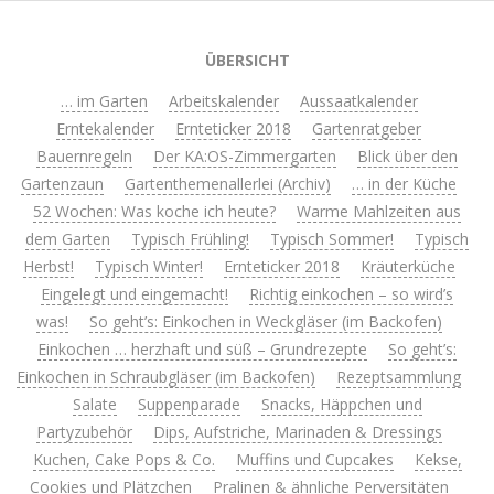
ÜBERSICHT
… im Garten
Arbeitskalender
Aussaatkalender
Erntekalender
Ernteticker 2018
Gartenratgeber
Bauernregeln
Der KA:OS-Zimmergarten
Blick über den
Gartenzaun
Gartenthemenallerlei (Archiv)
… in der Küche
52 Wochen: Was koche ich heute?
Warme Mahlzeiten aus
dem Garten
Typisch Frühling!
Typisch Sommer!
Typisch
Herbst!
Typisch Winter!
Ernteticker 2018
Kräuterküche
Eingelegt und eingemacht!
Richtig einkochen – so wird’s
was!
So geht’s: Einkochen in Weckgläser (im Backofen)
Einkochen … herzhaft und süß – Grundrezepte
So geht’s:
Einkochen in Schraubgläser (im Backofen)
Rezeptsammlung
Salate
Suppenparade
Snacks, Häppchen und
Partyzubehör
Dips, Aufstriche, Marinaden & Dressings
Kuchen, Cake Pops & Co.
Muffins und Cupcakes
Kekse,
Cookies und Plätzchen
Pralinen & ähnliche Perversitäten