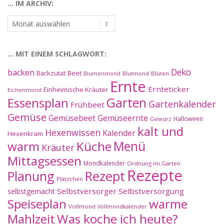
… IM ARCHIV:
…
im
Archiv:
… MIT EINEM SCHLAGWORT:
Deko
backen
Beet
Backzutat
Blüten
Blumenmond
Blutmond
Ernte
Ernteticker
Einheimische Kräuter
Eichenmond
Essensplan
Garten
Gartenkalender
Frühbeet
Gemüse
Gemüseernte
Gemüsebeet
Halloween
Gewürz
kalt und
Hexenwissen
Kalender
Hexenkram
warm
Küche
Menü
Kräuter
Mittagsessen
Mondkalender
Ordnung im Garten
Rezepte
Planung
Rezept
Plätzchen
Selbstversorger
Selbstversorgung
selbstgemacht
Speiseplan
warme
Vollmond
Vollmondkalender
Mahlzeit
Was koche ich heute?