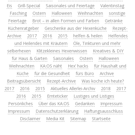
Eis
Grill-Special
Saisonales und Feiertage
Valentinstag
Fasching
Ostern
Halloween
Weihnachten
sonstige
Feiertage
Brot – in allen Formen und Farben
Getränke
Küchenratgeber
Geschenke aus der Hexenküche
Rezept-
Archive
2017
2016
2015
helfen & heilen
Helfendes
und Heilendes mit Kräutern
Öle, Tinkturen und mehr
selberhexen
Klitzekleines Hexenwissen
Kreatives & DIY
für Haus & Garten
Saisonales
Ostern
Halloween
Weihnachten
KA:OS näht
Hex’ hacks
für Haushalt und
Küche
für die Gesundheit
fürs Büro
Archive
Beitragsübersicht
Rezept-Archive
Was koche ich heute?
2017
2016
2015
Aktuelles Allerlei-Archiv
2018
2017
2016
2015
Ernteticker
Lustiges und Listiges
Persönliches
Über das KA:OS
Gedanken
Impressum
Impressum
Datenschutzerklärung
Haftungsausschluss
Disclaimer
Media Kit
Sitemap
Startseite