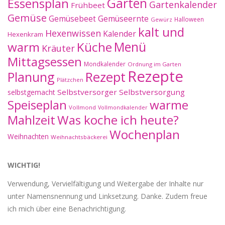
Essensplan
Garten
Gartenkalender
Frühbeet
Gemüse
Gemüseernte
Gemüsebeet
Halloween
Gewürz
kalt und
Hexenwissen
Kalender
Hexenkram
warm
Küche
Menü
Kräuter
Mittagsessen
Mondkalender
Ordnung im Garten
Rezepte
Planung
Rezept
Plätzchen
Selbstversorger
Selbstversorgung
selbstgemacht
Speiseplan
warme
Vollmond
Vollmondkalender
Mahlzeit
Was koche ich heute?
Wochenplan
Weihnachten
Weihnachtsbäckerei
WICHTIG!
Verwendung, Vervielfältigung und Weitergabe der Inhalte nur
unter Namensnennung und Linksetzung. Danke. Zudem freue
ich mich über eine Benachrichtigung.