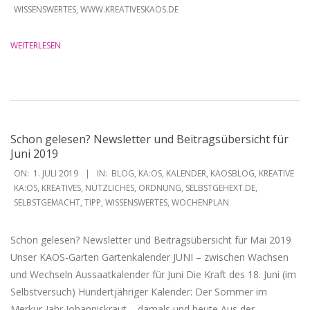
WISSENSWERTES
,
WWW.KREATIVESKAOS.DE
WEITERLESEN
Schon gelesen? Newsletter und Beitragsübersicht für
Juni 2019
2019-
ON:
1. JULI 2019
IN:
BLOG
,
KA:OS
,
KALENDER
,
KAOSBLOG
,
KREATIVE
07-
KA:OS
,
KREATIVES
,
NÜTZLICHES
,
ORDNUNG
,
SELBSTGEHEXT.DE
,
SELBSTGEMACHT
,
TIPP
,
WISSENSWERTES
,
WOCHENPLAN
01
Schon gelesen? Newsletter und Beitragsübersicht für Mai 2019
Unser KAOS-Garten Gartenkalender JUNI – zwischen Wachsen
und Wechseln Aussaatkalender für Juni Die Kraft des 18. Juni (im
Selbstversuch) Hundertjähriger Kalender: Der Sommer im
Merkur-Jahr Johanniskraut – damals und heute Aus der