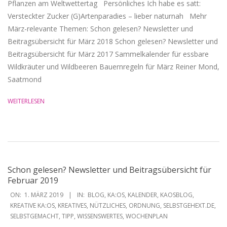
Pflanzen am Weltwettertag Persönliches Ich habe es satt:
Versteckter Zucker (G)Artenparadies – lieber naturnah Mehr
März-relevante Themen: Schon gelesen? Newsletter und
Beitragsübersicht für März 2018 Schon gelesen? Newsletter und
Beitragsübersicht für März 2017 Sammelkalender für essbare
Wildkräuter und Wildbeeren Bauernregeln für März Reiner Mond,
Saatmond
WEITERLESEN
Schon gelesen? Newsletter und Beitragsübersicht für
Februar 2019
2019-
ON:
1. MÄRZ 2019
IN:
BLOG
,
KA:OS
,
KALENDER
,
KAOSBLOG
,
03-
KREATIVE KA:OS
,
KREATIVES
,
NÜTZLICHES
,
ORDNUNG
,
SELBSTGEHEXT.DE
,
SELBSTGEMACHT
,
TIPP
,
WISSENSWERTES
,
WOCHENPLAN
01