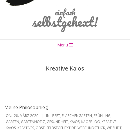
einfach
selbstgehext!
Primary
Menu
Navigation
Menu
Kreative Ka:os
Meine Philosophie ;)
2020-
ON:
28. MÄRZ 2020
IN:
BEET
,
FLASCHENGARTEN
,
FRÜHLING
,
03-
GARTEN
,
GARTENNOTIZ
,
GESUNDHEIT
,
KA:OS
,
KAOSBLOG
,
KREATIVE
KA:OS
,
KREATIVES
,
OBST
,
SELBSTGEHEXT.DE
,
WEBFUNDSTÜCK
,
WEISHEIT
,
28