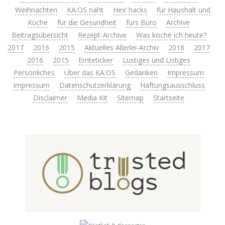
Weihnachten
KA:OS näht
Hex’ hacks
für Haushalt und
Küche
für die Gesundheit
fürs Büro
Archive
Beitragsübersicht
Rezept-Archive
Was koche ich heute?
2017
2016
2015
Aktuelles Allerlei-Archiv
2018
2017
2016
2015
Ernteticker
Lustiges und Listiges
Persönliches
Über das KA:OS
Gedanken
Impressum
Impressum
Datenschutzerklärung
Haftungsausschluss
Disclaimer
Media Kit
Sitemap
Startseite