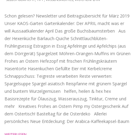
01
Schon gelesen? Newsletter und Beitragsübersicht für März 2019
Unser KAOS-Garten Gartenkalender: Der APRIL macht was er
will Aussaatkalender April Das große Buchsbaumsterben Aus
der Hexenküche Bärlauch-Quiche Schnittlauchblüten-
Frühlingsessig Estragon in Essig Apfelringe und Apfelchips (aus
dem Dörrgerät) Spargelzeit Möhren-Orangen-Muffins im Grünen
Frohes an Ostern Hefezopf mit frischen Frühlingskräutern
Hasentorte Hasenkuchen Gefüllte Eier mit Kerbelcreme
Schnappschuss: Teigreste verarbeiten Reste verwerten:
Spargelsuppe Spargel asiatisch Reispfanne mit grünem Spargel
und buntem Wurzelgemüsen helfen, heilen & hex hex
Basisrezepte für Ölauszug, Wasserauszug, Tinktur, Creme und
mehr Kreatives Frohes an Ostern Pimp my Ostergeschenk Auf
dem Ostertisch! Basteltag für die Osterdeko Allerlei
persönliches Neue Entdeckung: Der Arabica-Kaffeekapsel-Baum
WEITERLESEN