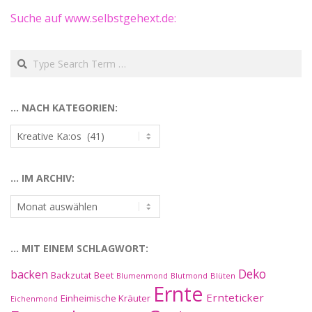
Suche auf www.selbstgehext.de:
Search
… NACH KATEGORIEN:
…
nach
Kategorien:
… IM ARCHIV:
…
im
Archiv:
… MIT EINEM SCHLAGWORT:
Deko
backen
Beet
Backzutat
Blüten
Blumenmond
Blutmond
Ernte
Ernteticker
Einheimische Kräuter
Eichenmond