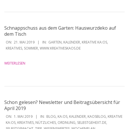
Schnappschuss aus dem Garten: Hauswurzdeko auf
dem Tisch
2019-
ON:
21. MAI 2019
IN:
GARTEN
,
KALENDER
,
KREATIVE KA:OS
,
05-
KREATIVES
,
SOMMER
,
WWW.KREATIVESKAOS.DE
21
WEITERLESEN
Schon gelesen? Newsletter und Beitragsübersicht für
April 2019
2019-
ON:
1. MAI 2019
IN:
BLOG
,
KA:OS
,
KALENDER
,
KAOSBLOG
,
KREATIVE
05-
KA:OS
,
KREATIVES
,
NÜTZLICHES
,
ORDNUNG
,
SELBSTGEHEXT.DE
,
SELBSTGEMACHT
,
TIPP
,
WISSENSWERTES
,
WOCHENPLAN