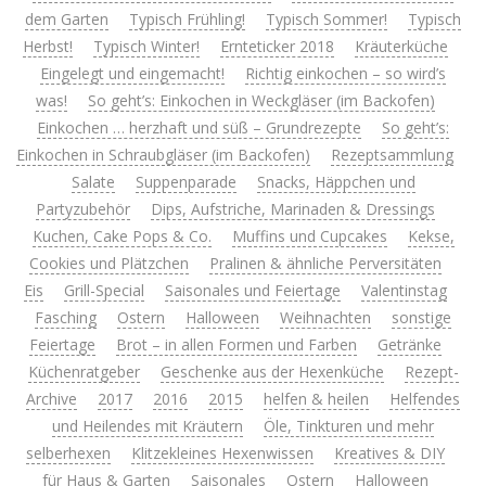
dem Garten
Typisch Frühling!
Typisch Sommer!
Typisch
Herbst!
Typisch Winter!
Ernteticker 2018
Kräuterküche
Eingelegt und eingemacht!
Richtig einkochen – so wird’s
was!
So geht’s: Einkochen in Weckgläser (im Backofen)
Einkochen … herzhaft und süß – Grundrezepte
So geht’s:
Einkochen in Schraubgläser (im Backofen)
Rezeptsammlung
Salate
Suppenparade
Snacks, Häppchen und
Partyzubehör
Dips, Aufstriche, Marinaden & Dressings
Kuchen, Cake Pops & Co.
Muffins und Cupcakes
Kekse,
Cookies und Plätzchen
Pralinen & ähnliche Perversitäten
Eis
Grill-Special
Saisonales und Feiertage
Valentinstag
Fasching
Ostern
Halloween
Weihnachten
sonstige
Feiertage
Brot – in allen Formen und Farben
Getränke
Küchenratgeber
Geschenke aus der Hexenküche
Rezept-
Archive
2017
2016
2015
helfen & heilen
Helfendes
und Heilendes mit Kräutern
Öle, Tinkturen und mehr
selberhexen
Klitzekleines Hexenwissen
Kreatives & DIY
für Haus & Garten
Saisonales
Ostern
Halloween