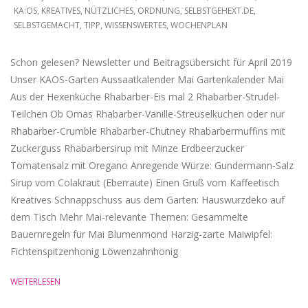
06-
KA:OS
,
KREATIVES
,
NÜTZLICHES
,
ORDNUNG
,
SELBSTGEHEXT.DE
,
SELBSTGEMACHT
,
TIPP
,
WISSENSWERTES
,
WOCHENPLAN
01
Schon gelesen? Newsletter und Beitragsübersicht für April 2019
Unser KAOS-Garten Aussaatkalender Mai Gartenkalender Mai
Aus der Hexenküche Rhabarber-Eis mal 2 Rhabarber-Strudel-
Teilchen Ob Omas Rhabarber-Vanille-Streuselkuchen oder nur
Rhabarber-Crumble Rhabarber-Chutney Rhabarbermuffins mit
Zuckerguss Rhabarbersirup mit Minze Erdbeerzucker
Tomatensalz mit Oregano Anregende Würze: Gundermann-Salz
Sirup vom Colakraut (Eberraute) Einen Gruß vom Kaffeetisch
Kreatives Schnappschuss aus dem Garten: Hauswurzdeko auf
dem Tisch Mehr Mai-relevante Themen: Gesammelte
Bauernregeln für Mai Blumenmond Harzig-zarte Maiwipfel:
Fichtenspitzenhonig Löwenzahnhonig
WEITERLESEN