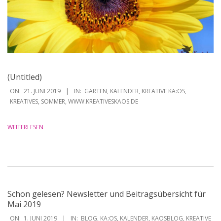
(Untitled)
2019-
ON:
21. JUNI 2019
IN:
GARTEN
,
KALENDER
,
KREATIVE KA:OS
,
06-
KREATIVES
,
SOMMER
,
WWW.KREATIVESKAOS.DE
21
WEITERLESEN
Schon gelesen? Newsletter und Beitragsübersicht für
Mai 2019
2019-
ON:
1. JUNI 2019
IN:
BLOG
,
KA:OS
,
KALENDER
,
KAOSBLOG
,
KREATIVE