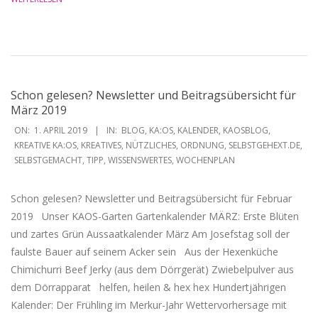
Schon gelesen? Newsletter und Beitragsübersicht für
März 2019
2019-
ON:
1. APRIL 2019
IN:
BLOG
,
KA:OS
,
KALENDER
,
KAOSBLOG
,
04-
KREATIVE KA:OS
,
KREATIVES
,
NÜTZLICHES
,
ORDNUNG
,
SELBSTGEHEXT.DE
,
SELBSTGEMACHT
,
TIPP
,
WISSENSWERTES
,
WOCHENPLAN
01
Schon gelesen? Newsletter und Beitragsübersicht für Februar
2019 Unser KAOS-Garten Gartenkalender MÄRZ: Erste Blüten
und zartes Grün Aussaatkalender März Am Josefstag soll der
faulste Bauer auf seinem Acker sein Aus der Hexenküche
Chimichurri Beef Jerky (aus dem Dörrgerät) Zwiebelpulver aus
dem Dörrapparat helfen, heilen & hex hex Hundertjährigen
Kalender: Der Frühling im Merkur-Jahr Wettervorhersage mit