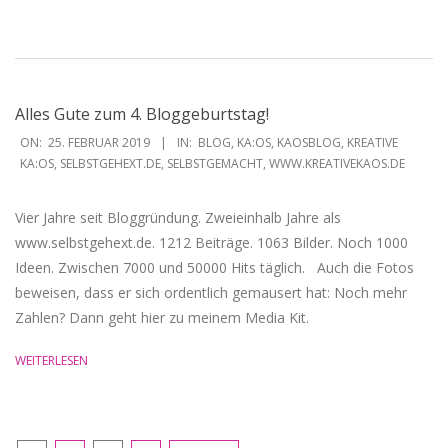
Alles Gute zum 4. Bloggeburtstag!
2019-
ON:
25. FEBRUAR 2019
IN:
BLOG
,
KA:OS
,
KAOSBLOG
,
KREATIVE
02-
KA:OS
,
SELBSTGEHEXT.DE
,
SELBSTGEMACHT
,
WWW.KREATIVEKAOS.DE
25
Vier Jahre seit Bloggründung. Zweieinhalb Jahre als
www.selbstgehext.de. 1212 Beiträge. 1063 Bilder. Noch 1000
Ideen. Zwischen 7000 und 50000 Hits täglich. Auch die Fotos
beweisen, dass er sich ordentlich gemausert hat: Noch mehr
Zahlen? Dann geht hier zu meinem Media Kit.
WEITERLESEN