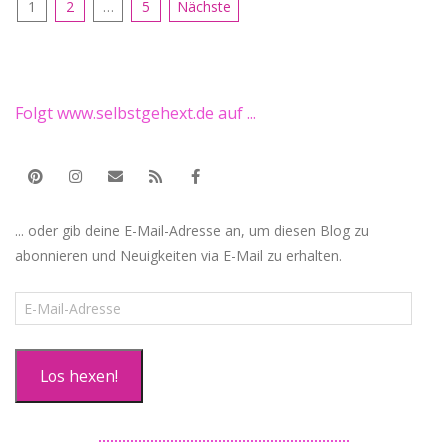
Seitennummerierung
1
2
…
5
Nächste
der
Beiträge
Folgt www.selbstgehext.de auf ...
... oder gib deine E-Mail-Adresse an, um diesen Blog zu
abonnieren und Neuigkeiten via E-Mail zu erhalten.
E-
Mail-
Adresse
Los hexen!