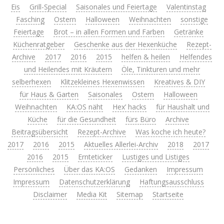
Eis
Grill-Special
Saisonales und Feiertage
Valentinstag
Fasching
Ostern
Halloween
Weihnachten
sonstige
Feiertage
Brot – in allen Formen und Farben
Getränke
Küchenratgeber
Geschenke aus der Hexenküche
Rezept-
Archive
2017
2016
2015
helfen & heilen
Helfendes
und Heilendes mit Kräutern
Öle, Tinkturen und mehr
selberhexen
Klitzekleines Hexenwissen
Kreatives & DIY
für Haus & Garten
Saisonales
Ostern
Halloween
Weihnachten
KA:OS näht
Hex’ hacks
für Haushalt und
Küche
für die Gesundheit
fürs Büro
Archive
Beitragsübersicht
Rezept-Archive
Was koche ich heute?
2017
2016
2015
Aktuelles Allerlei-Archiv
2018
2017
2016
2015
Ernteticker
Lustiges und Listiges
Persönliches
Über das KA:OS
Gedanken
Impressum
Impressum
Datenschutzerklärung
Haftungsausschluss
Disclaimer
Media Kit
Sitemap
Startseite