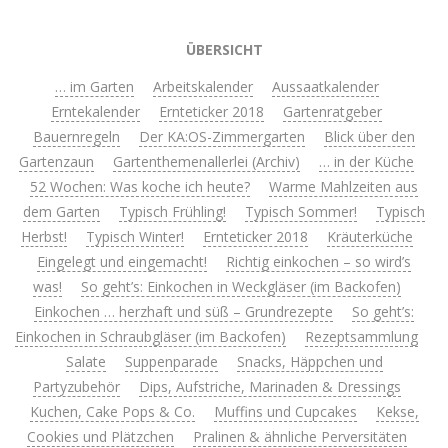
ÜBERSICHT
… im Garten
Arbeitskalender
Aussaatkalender
Erntekalender
Ernteticker 2018
Gartenratgeber
Bauernregeln
Der KA:OS-Zimmergarten
Blick über den
Gartenzaun
Gartenthemenallerlei (Archiv)
… in der Küche
52 Wochen: Was koche ich heute?
Warme Mahlzeiten aus
dem Garten
Typisch Frühling!
Typisch Sommer!
Typisch
Herbst!
Typisch Winter!
Ernteticker 2018
Kräuterküche
Eingelegt und eingemacht!
Richtig einkochen – so wird’s
was!
So geht’s: Einkochen in Weckgläser (im Backofen)
Einkochen … herzhaft und süß – Grundrezepte
So geht’s:
Einkochen in Schraubgläser (im Backofen)
Rezeptsammlung
Salate
Suppenparade
Snacks, Häppchen und
Partyzubehör
Dips, Aufstriche, Marinaden & Dressings
Kuchen, Cake Pops & Co.
Muffins und Cupcakes
Kekse,
Cookies und Plätzchen
Pralinen & ähnliche Perversitäten