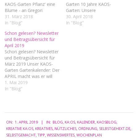
KAOS-Garten Pflanz' eine
Garten 10 Jahre KAOS-
Blume - an Gregori
Garten: Unsere
Ernteticker | 8. März
31. März 2018
Kräuterspirale im
30. April 2018
Ernteticker | 16. März
In "Blog"
Vorstadtgärtchen 10 Jahre
In "Blog"
Ernteticker | 27. März
KAOS-Garten: Die Kräuter
Schon gelesen? Newsletter
Ernteticker | 30. März
in der Spirale Gemüseernte
und Beitragsübersicht für
helfen, heilen & hex hex
– gut durchgeplant! Inka-
April 2019
Vollmond im
Farming: „Die drei
Schon gelesen? Newsletter
Februar/Anfang März:
Schwestern“ als
und Beitragsübersicht für
Schneemond Vollmond im
Selbstversuch Ernteticker |
März 2019 Unser KAOS-
März: Reiner…
10. April Ernteticker | 15.
Garten Gartenkalender: Der
April Ernteticker | 22. April
APRIL macht was er will
Ernteticker | …
Aussaatkalender April Das
1. Mai 2019
große Buchsbaumsterben
In "Blog"
Aus der Hexenküche
Bärlauch-Quiche
Schnittlauchblüten-
Frühlingsessig Estragon in
2019-
Essig Apfelringe und
ON:
1. APRIL 2019
IN:
BLOG
,
KA:OS
,
KALENDER
,
KAOSBLOG
,
04-
Apfelchips (aus dem
KREATIVE KA:OS
,
KREATIVES
,
NÜTZLICHES
,
ORDNUNG
,
SELBSTGEHEXT.DE
,
01
Dörrgerät) Spargelzeit
SELBSTGEMACHT
,
TIPP
,
WISSENSWERTES
,
WOCHENPLAN
Möhren-Orangen-Muffins