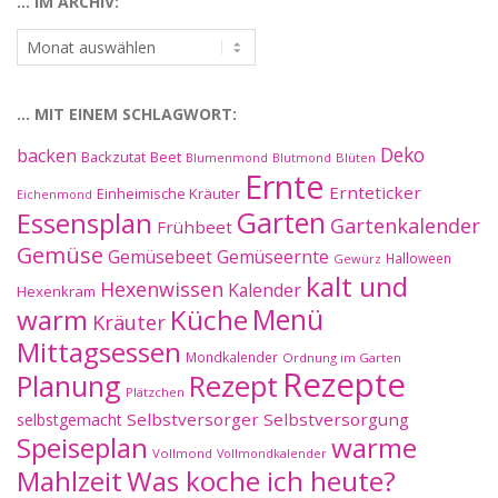
… IM ARCHIV:
…
im
Archiv:
… MIT EINEM SCHLAGWORT:
Deko
backen
Beet
Backzutat
Blüten
Blumenmond
Blutmond
Ernte
Ernteticker
Einheimische Kräuter
Eichenmond
Essensplan
Garten
Gartenkalender
Frühbeet
Gemüse
Gemüseernte
Gemüsebeet
Halloween
Gewürz
kalt und
Hexenwissen
Kalender
Hexenkram
warm
Küche
Menü
Kräuter
Mittagsessen
Mondkalender
Ordnung im Garten
Rezepte
Planung
Rezept
Plätzchen
Selbstversorger
Selbstversorgung
selbstgemacht
Speiseplan
warme
Vollmond
Vollmondkalender
Mahlzeit
Was koche ich heute?