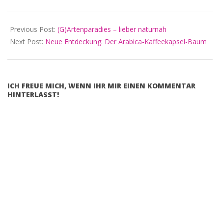
im Grünen Frohes an
Ostern Hefezopf mit
frischen Frühlingskräutern
Previous Post:
(G)Artenparadies – lieber naturnah
Hasentorte Hasenkuchen…
Next Post:
Neue Entdeckung: Der Arabica-Kaffeekapsel-Baum
ICH FREUE MICH, WENN IHR MIR EINEN KOMMENTAR
HINTERLASST!