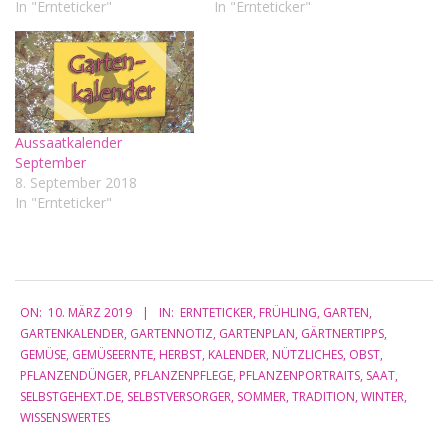
In "Ernteticker"
In "Ernteticker"
Aussaatkalender
September
8. September 2018
In "Ernteticker"
2019-
ON:
10. MÄRZ 2019
IN:
ERNTETICKER
,
FRÜHLING
,
GARTEN
,
03-
GARTENKALENDER
,
GARTENNOTIZ
,
GARTENPLAN
,
GÄRTNERTIPPS
,
10
GEMÜSE
,
GEMÜSEERNTE
,
HERBST
,
KALENDER
,
NÜTZLICHES
,
OBST
,
PFLANZENDÜNGER
,
PFLANZENPFLEGE
,
PFLANZENPORTRAITS
,
SAAT
,
SELBSTGEHEXT.DE
,
SELBSTVERSORGER
,
SOMMER
,
TRADITION
,
WINTER
,
WISSENSWERTES