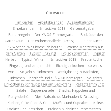
ÜBERSICHT
… im Garten
Arbeitskalender
Aussaatkalender
Erntekalender
Ernteticker 2018
Gartenratgeber
Bauernregeln
Der KA:OS-Zimmergarten
Blick über den
Gartenzaun
Gartenthemenallerlei (Archiv)
… in der Küche
52 Wochen: Was koche ich heute?
Warme Mahlzeiten aus
dem Garten
Typisch Frühling!
Typisch Sommer!
Typisch
Herbst!
Typisch Winter!
Ernteticker 2018
Kräuterküche
Eingelegt und eingemacht!
Richtig einkochen – so wird’s
was!
So geht’s: Einkochen in Weckgläser (im Backofen)
Einkochen … herzhaft und süß – Grundrezepte
So geht’s:
Einkochen in Schraubgläser (im Backofen)
Rezeptsammlung
Salate
Suppenparade
Snacks, Häppchen und
Partyzubehör
Dips, Aufstriche, Marinaden & Dressings
Kuchen, Cake Pops & Co.
Muffins und Cupcakes
Kekse,
Cookies und Plätzchen
Pralinen & ähnliche Perversitäten