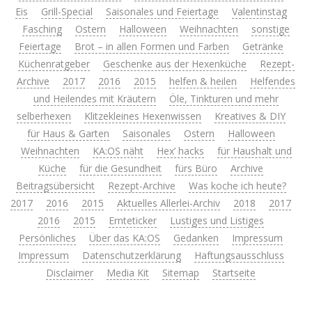
Eis
Grill-Special
Saisonales und Feiertage
Valentinstag
Fasching
Ostern
Halloween
Weihnachten
sonstige
Feiertage
Brot – in allen Formen und Farben
Getränke
Küchenratgeber
Geschenke aus der Hexenküche
Rezept-
Archive
2017
2016
2015
helfen & heilen
Helfendes
und Heilendes mit Kräutern
Öle, Tinkturen und mehr
selberhexen
Klitzekleines Hexenwissen
Kreatives & DIY
für Haus & Garten
Saisonales
Ostern
Halloween
Weihnachten
KA:OS näht
Hex’ hacks
für Haushalt und
Küche
für die Gesundheit
fürs Büro
Archive
Beitragsübersicht
Rezept-Archive
Was koche ich heute?
2017
2016
2015
Aktuelles Allerlei-Archiv
2018
2017
2016
2015
Ernteticker
Lustiges und Listiges
Persönliches
Über das KA:OS
Gedanken
Impressum
Impressum
Datenschutzerklärung
Haftungsausschluss
Disclaimer
Media Kit
Sitemap
Startseite