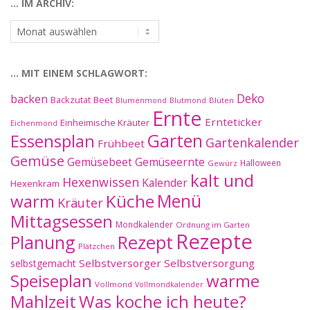
… IM ARCHIV:
…
im
Archiv:
… MIT EINEM SCHLAGWORT:
Deko
backen
Beet
Backzutat
Blüten
Blumenmond
Blutmond
Ernte
Ernteticker
Einheimische Kräuter
Eichenmond
Essensplan
Garten
Gartenkalender
Frühbeet
Gemüse
Gemüseernte
Gemüsebeet
Halloween
Gewürz
kalt und
Hexenwissen
Kalender
Hexenkram
warm
Küche
Menü
Kräuter
Mittagsessen
Mondkalender
Ordnung im Garten
Rezepte
Planung
Rezept
Plätzchen
Selbstversorger
Selbstversorgung
selbstgemacht
Speiseplan
warme
Vollmond
Vollmondkalender
Mahlzeit
Was koche ich heute?