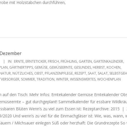
robe mit Holzstäbchen durchführen,
e Dezember
1
IN:
ERNTE
,
ERNTETICKER
,
FRISCH
,
FRÜHLING
,
GARTEN
,
GARTENKALENDER
,
PLAN
,
GÄRTNERTIPPS
,
GEMÜSE
,
GEMÜSEERNTE
,
GESUNDES
,
HERBST
,
KOCHEN
,
NATUR
,
NÜTZLICHES
,
OBST
,
PFLANZENPFLEGE
,
REZEPT
,
SAAT
,
SALAT
,
SELBSTGEH
TVERSORGER
,
SOMMER
,
TRADITION
,
WINTER
,
WISSENSWERTES
,
WOCHENPLAN
sch auf den Tisch: Mehr Infos: Erntekalender Gemüse Erntekalender Ob
emüseernte – gut durchgeplant! Sammelkalender für essbare Wildkrä
essbaren Blüten Wenn’s zu viel zum Essen ist: Rezeptarchive: 2015 |
020 Und wenn’s zu viel für die Einmachgläser ist: Wie, was, wann, 
äuern / Milchsauer einlegen Süß oder herzhaft: Die Grundrezepte So vi