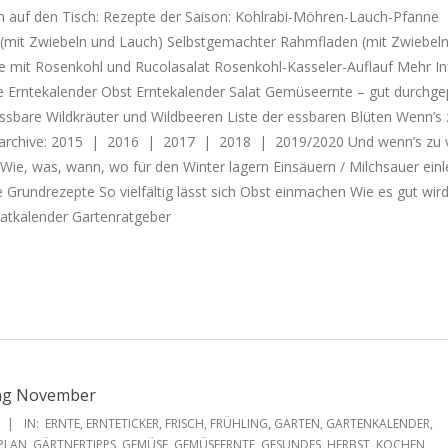
sch auf den Tisch: Rezepte der Saison: Kohlrabi-Möhren-Lauch-Pfanne
(mit Zwiebeln und Lauch) Selbstgemachter Rahmfladen (mit Zwiebel
le mit Rosenkohl und Rucolasalat Rosenkohl-Kasseler-Auflauf Mehr In
 Erntekalender Obst Erntekalender Salat Gemüseernte – gut durchgep
sbare Wildkräuter und Wildbeeren Liste der essbaren Blüten Wenn’s z
tarchive: 2015 | 2016 | 2017 | 2018 | 2019/2020 Und wenn’s zu vi
: Wie, was, wann, wo für den Winter lagern Einsäuern / Milchsauer ein
 Grundrezepte So vielfältig lässt sich Obst einmachen Wie es gut wird
aatkalender Gartenratgeber
ang November
IN:
ERNTE
,
ERNTETICKER
,
FRISCH
,
FRÜHLING
,
GARTEN
,
GARTENKALENDER
,
PLAN
,
GÄRTNERTIPPS
,
GEMÜSE
,
GEMÜSEERNTE
,
GESUNDES
,
HERBST
,
KOCHEN
,