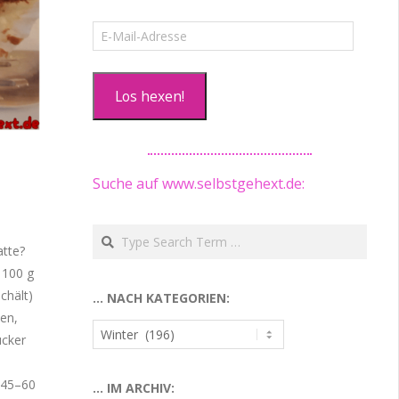
E-
Mail-
Adresse
Los hexen!
Suche auf www.selbstgehext.de:
Search
atte?
 100 g
chält)
… NACH KATEGORIEN:
en,
…
ucker
nach
Kategorien:
 45–60
… IM ARCHIV: