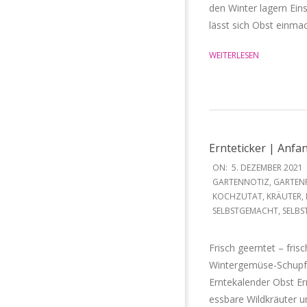
den Winter lagern Eins
lässt sich Obst einma
WEITERLESEN
Ernteticker | Anf
2021-
ON:
5. DEZEMBER 2021
12-
GARTENNOTIZ
,
GARTEN
KOCHZUTAT
,
KRÄUTER
,
05
SELBSTGEMACHT
,
SELBS
Frisch geerntet – fris
Wintergemüse-Schupfn
Erntekalender Obst E
essbare Wildkräuter u