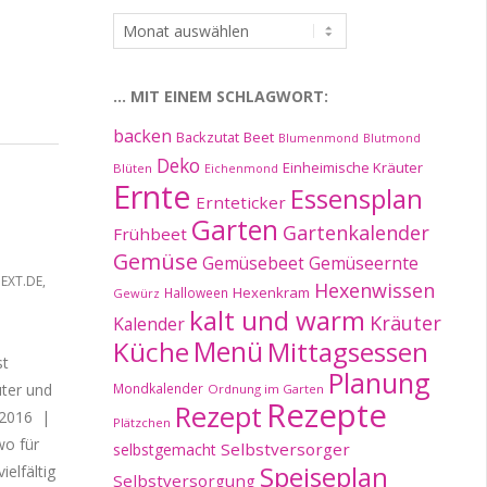
…
im
Archiv:
… MIT EINEM SCHLAGWORT:
backen
Beet
Backzutat
Blumenmond
Blutmond
Deko
Einheimische Kräuter
Blüten
Eichenmond
Ernte
Essensplan
Ernteticker
Garten
Gartenkalender
Frühbeet
Gemüse
Gemüseernte
Gemüsebeet
EXT.DE
,
Hexenwissen
Hexenkram
Halloween
Gewürz
kalt und warm
Kräuter
Kalender
Küche
Menü
Mittagsessen
st
Planung
uter und
Mondkalender
Ordnung im Garten
Rezepte
Rezept
 2016 |
Plätzchen
wo für
Selbstversorger
selbstgemacht
Speiseplan
elfältig
Selbstversorgung