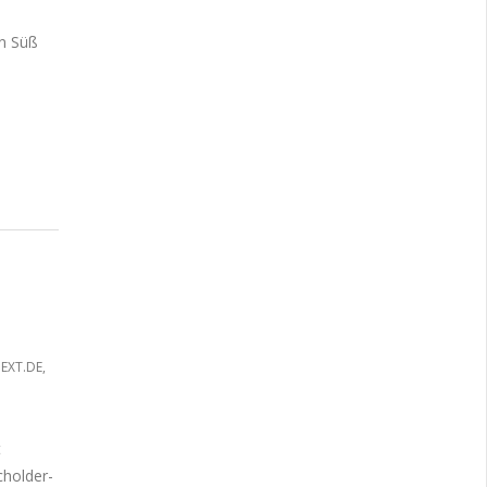
en Süß
EXT.DE
,
t
cholder-