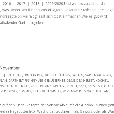
| 2016 | 2017 | 2018 | 2019/2020 Und wenn’s zu viel für die
e, was, wann, wo für den Winter lagern Einsäuern / Milchsauer einleg
ndrezepte So vielfältig lässt sich Obst einmachen Wie es gut wird:
aatkalender Gartenratgeber
e November
1
IN:
ERNTE
,
ERNTETICKER
,
FRISCH
,
FRÜHLING
,
GARTEN
,
GARTENKALENDER
,
PLAN
,
GÄRTNERTIPPS
,
GEMÜSE
,
GEMÜSEERNTE
,
GESUNDES
,
HERBST
,
KOCHEN
,
NATUR
,
NÜTZLICHES
,
OBST
,
PFLANZENPFLEGE
,
REZEPT
,
SAAT
,
SALAT
,
SELBSTGEH
TVERSORGER
,
SOMMER
,
TRADITION
,
WINTER
,
WISSENSWERTES
,
WOCHENPLAN
sch auf den Tisch: Rezepte der Saison: Ab-durch-die-Hecke-Chutney (mi
eere) Hagebuttenlikör Wacholder trocknen – als Gewürz oder als Wa