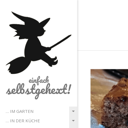
Skip
to
content
einfach
selbstgehext!
Primary
… IM GARTEN
Navigation
… IN DER KÜCHE
Menu