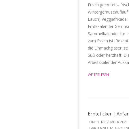
Frisch geerntet – fri
Wintergemüseauflauf 
Lauch) Veggiefrikadel
Erntekalender Gemüse
Sammelkalender für es
zum Essen ist: Rezep
die Einmachgläser ist
Süß oder herzhaft: Die
Arbeitskalender Auss
WEITERLESEN
Ernteticker | Anf
2021-
ON:
1. NOVEMBER 2021
11-
GARTENNOTIZ
,
GARTEN