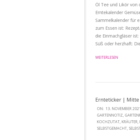
Öl Tee und Likör von 
Erntekalender Gemüse
Sammelkalender für es
zum Essen ist: Rezep
die Einmachgläser ist
Süß oder herzhaft: Die
WEITERLESEN
Ernteticker | Mit
2021-
ON:
13. NOVEMBER 202
11-
GARTENNOTIZ
,
GARTEN
KOCHZUTAT
,
KRÄUTER
,
13
SELBSTGEMACHT
,
SELBS