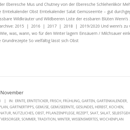
der Eberesche Mus und Chutney von der Eberesche Schlehenlikör Meh
 Erntekalender Obst Erntekalender Salat Gemüseernte – gut durchgep
sbare Wildkräuter und Wildbeeren Liste der essbaren Blüten Wenn’s z
tarchive: 2015 | 2016 | 2017 | 2018 | 2019/2020 Und wenn’s zu vi
: Wie, was, wann, wo für den Winter lagern Einsäuern / Milchsauer ein
 Grundrezepte So vielfältig lässt sich Obst
te November
1
IN:
ERNTE
,
ERNTETICKER
,
FRISCH
,
FRÜHLING
,
GARTEN
,
GARTENKALENDER
,
PLAN
,
GÄRTNERTIPPS
,
GEMÜSE
,
GEMÜSEERNTE
,
GESUNDES
,
HERBST
,
KOCHEN
,
NATUR
,
NÜTZLICHES
,
OBST
,
PFLANZENPFLEGE
,
REZEPT
,
SAAT
,
SALAT
,
SELBSTGEH
TVERSORGER
,
SOMMER
,
TRADITION
,
WINTER
,
WISSENSWERTES
,
WOCHENPLAN