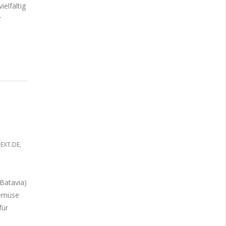
elfältig
r
EXT.DE
,
 Batavia)
Gemüse
für