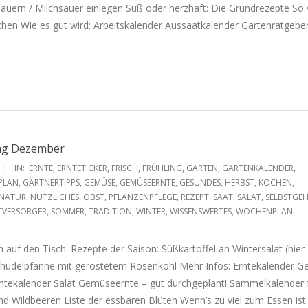
äuern / Milchsauer einlegen Süß oder herzhaft: Die Grundrezepte So vi
chen Wie es gut wird: Arbeitskalender Aussaatkalender Gartenratgebe
ang Dezember
IN:
ERNTE
,
ERNTETICKER
,
FRISCH
,
FRÜHLING
,
GARTEN
,
GARTENKALENDER
,
PLAN
,
GÄRTNERTIPPS
,
GEMÜSE
,
GEMÜSEERNTE
,
GESUNDES
,
HERBST
,
KOCHEN
,
NATUR
,
NÜTZLICHES
,
OBST
,
PFLANZENPFLEGE
,
REZEPT
,
SAAT
,
SALAT
,
SELBSTGEH
TVERSORGER
,
SOMMER
,
TRADITION
,
WINTER
,
WISSENSWERTES
,
WOCHENPLAN
ch auf den Tisch: Rezepte der Saison: Süßkartoffel an Wintersalat (hier
udelpfanne mit geröstetem Rosenkohl Mehr Infos: Erntekalender 
rntekalender Salat Gemüseernte – gut durchgeplant! Sammelkalender 
nd Wildbeeren Liste der essbaren Blüten Wenn’s zu viel zum Essen ist: