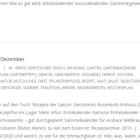
chen Wie es gut wird: Arbeitskalender Aussaatkalender Gartenratgebe
e Dezember
1
IN:
ERNTE
,
ERNTETICKER
,
FRISCH
,
FRÜHLING
,
GARTEN
,
GARTENKALENDER
,
PLAN
,
GÄRTNERTIPPS
,
GEMÜSE
,
GEMÜSEERNTE
,
GESUNDES
,
HERBST
,
KOCHEN
,
NATUR
,
NÜTZLICHES
,
OBST
,
PFLANZENPFLEGE
,
REZEPT
,
SAAT
,
SALAT
,
SELBSTGEH
TVERSORGER
,
SOMMER
,
TRADITION
,
WINTER
,
WISSENSWERTES
,
WOCHENPLAN
sch auf den Tisch: Rezepte der Saison: Geröstetes Rosenkohl-Erdnuss
ezeptfrei ins Lager Mehr Infos: Erntekalender Gemüse Erntekalender
emüseernte – gut durchgeplant! Sammelkalender für essbare Wildkrä
essbaren Blüten Wenn’s zu viel zum Essen ist: Rezeptarchive: 2015 |
020 Und wenn’s zu viel für die Einmachgläser ist: Wie, was, wann, 