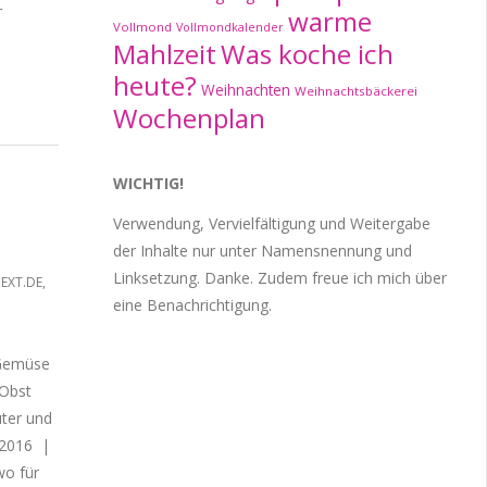
r
warme
Vollmond
Vollmondkalender
Mahlzeit
Was koche ich
heute?
Weihnachten
Weihnachtsbäckerei
Wochenplan
WICHTIG!
Verwendung, Vervielfältigung und Weitergabe
der Inhalte nur unter Namensnennung und
Linksetzung. Danke. Zudem freue ich mich über
EXT.DE
,
eine Benachrichtigung.
-Gemüse
 Obst
uter und
 2016 |
wo für