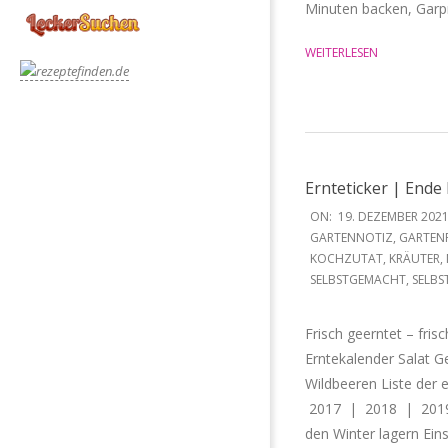
Minuten backen, Garp
WEITERLESEN
Ernteticker | End
2021-
ON:
19. DEZEMBER 202
12-
GARTENNOTIZ
,
GARTEN
KOCHZUTAT
,
KRÄUTER
,
19
SELBSTGEMACHT
,
SELBS
Frisch geerntet – fri
Erntekalender Salat G
Wildbeeren Liste der 
2017 | 2018 | 2019/2
den Winter lagern Eins