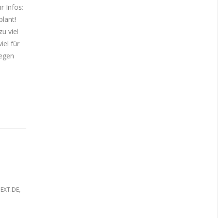
r Infos:
lant!
u viel
el für
legen
EXT.DE
,