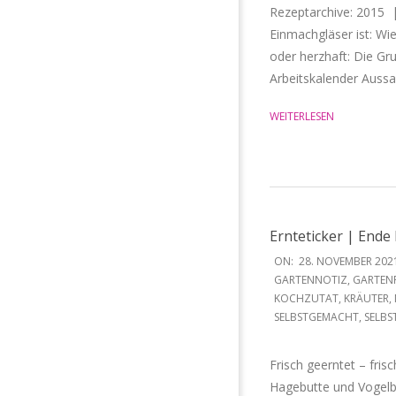
Rezeptarchive: 2015 
Einmachgläser ist: Wi
oder herzhaft: Die Gru
Arbeitskalender Auss
WEITERLESEN
Ernteticker | End
2021-
ON:
28. NOVEMBER 202
11-
GARTENNOTIZ
,
GARTEN
KOCHZUTAT
,
KRÄUTER
,
28
SELBSTGEMACHT
,
SELBS
Frisch geerntet – fri
Hagebutte und Vogelb