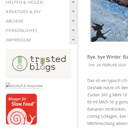
HELFEN & HEILEN
KREATIVES & DIY
ARCHIVE
PERSÖNLICHES
IMPRESSUM
Bye, bye Winter: 
2026-
ON:
28. FEBRUAR 2026
02-
28
Das ist ein typisch US
Deshalb nutze ich den
Zucker 200 g Mehl 10 
60 ml Milch 50 g gem
Bananen zerdrücken, 
cremig schlagen, Eie
Milchmischung abwechs