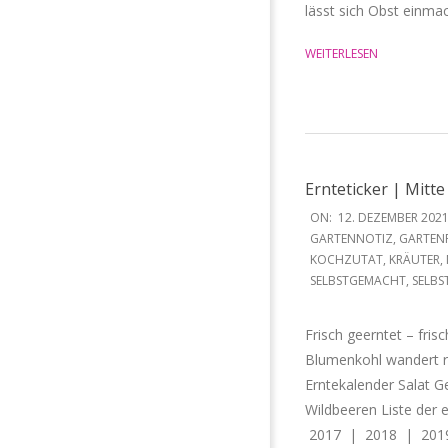
lässt sich Obst einma
WEITERLESEN
Ernteticker | Mitt
2021-
ON:
12. DEZEMBER 202
12-
GARTENNOTIZ
,
GARTEN
KOCHZUTAT
,
KRÄUTER
,
12
SELBSTGEMACHT
,
SELBS
Frisch geerntet – fri
Blumenkohl wandert r
Erntekalender Salat G
Wildbeeren Liste der 
2017 | 2018 | 2019/2