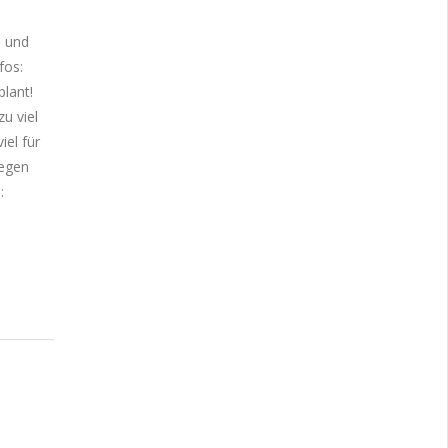
n und
fos:
lant!
u viel
el für
legen
: