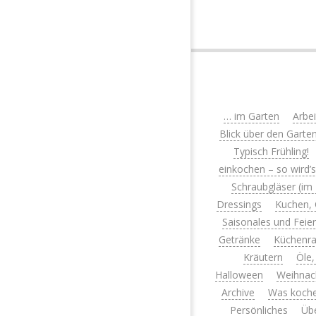
… im Garten
Arbe
Blick über den Garte
Typisch Frühling!
einkochen – so wird’
Schraubgläser (im
Dressings
Kuchen, 
Saisonales und Feie
Getränke
Küchenra
Kräutern
Öle,
Halloween
Weihnac
Archive
Was koche
Persönliches
Üb