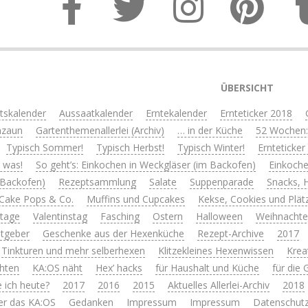
ÜBERSICHT
itskalender
Aussaatkalender
Erntekalender
Ernteticker 2018
nzaun
Gartenthemenallerlei (Archiv)
… in der Küche
52 Wochen:
Typisch Sommer!
Typisch Herbst!
Typisch Winter!
Ernteticker
s was!
So geht’s: Einkochen in Weckgläser (im Backofen)
Einkoche
 Backofen)
Rezeptsammlung
Salate
Suppenparade
Snacks, 
Cake Pops & Co.
Muffins und Cupcakes
Kekse, Cookies und Plät
rtage
Valentinstag
Fasching
Ostern
Halloween
Weihnacht
tgeber
Geschenke aus der Hexenküche
Rezept-Archive
2017
 Tinkturen und mehr selberhexen
Klitzekleines Hexenwissen
Krea
hten
KA:OS näht
Hex’ hacks
für Haushalt und Küche
für die
 ich heute?
2017
2016
2015
Aktuelles Allerlei-Archiv
2018
er das KA:OS
Gedanken
Impressum
Impressum
Datenschutz