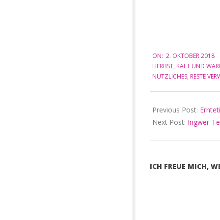
2018-
ON:
2. OKTOBER 2018
10-
HERBST
,
KALT UND WA
02
NÜTZLICHES
,
RESTE VER
Previous Post:
Erntet
Next Post:
Ingwer-Te
ICH FREUE MICH, 