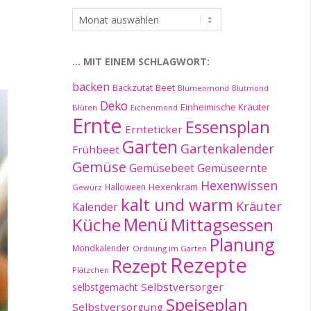
…
im
Archiv:
… MIT EINEM SCHLAGWORT:
backen
Beet
Backzutat
Blumenmond
Blutmond
Deko
Einheimische Kräuter
Blüten
Eichenmond
Ernte
Essensplan
Ernteticker
Garten
Gartenkalender
Frühbeet
Gemüse
Gemüseernte
Gemüsebeet
Hexenwissen
Hexenkram
Halloween
Gewürz
kalt und warm
Kräuter
Kalender
Küche
Menü
Mittagsessen
Planung
Mondkalender
Ordnung im Garten
Rezepte
Rezept
Plätzchen
Selbstversorger
selbstgemacht
Speiseplan
Selbstversorgung