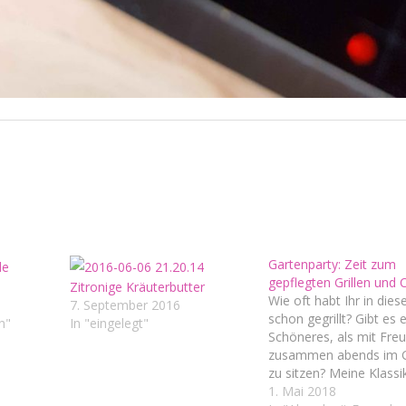
Gartenparty: Zeit zum
gepflegten Grillen und C
Zitronige Kräuterbutter
Wie oft habt Ihr in dies
7. September 2016
schon gegrillt? Gibt es
n"
In "eingelegt"
Schöneres, als mit Fre
zusammen abends im 
zu sitzen? Meine Klassi
wenn der Grill ruft: Tie
1. Mai 2018