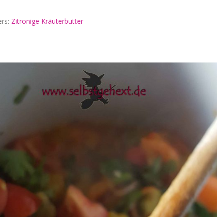
ers:
Zitronige Kräuterbutter