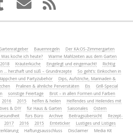
Gartenratgeber
Bauernregeln
Der KA:OS-Zimmergarten
 Was koche ich heute?
Warme Mahlzeiten aus dem Garten
 2018
Kräuterküche
Eingelegt und eingemacht!
Richtig
n … herzhaft und süß – Grundrezepte
So geht’s: Einkochen in
Häppchen und Partyzubehör
Dips, Aufstriche, Marinaden &
zchen
Pralinen & ähnliche Perversitäten
Eis
Grill-Special
en
sonstige Feiertage
Brot – in allen Formen und Farben
2016
2015
helfen & heilen
Helfendes und Heilendes mit
tives & DIY
für Haus & Garten
Saisonales
Ostern
 Gesundheit
fürs Büro
Archive
Beitragsübersicht
Rezept-
2017
2016
2015
Ernteticker
Lustiges und Listiges
erklärung
Haftungsausschluss
Disclaimer
Media Kit