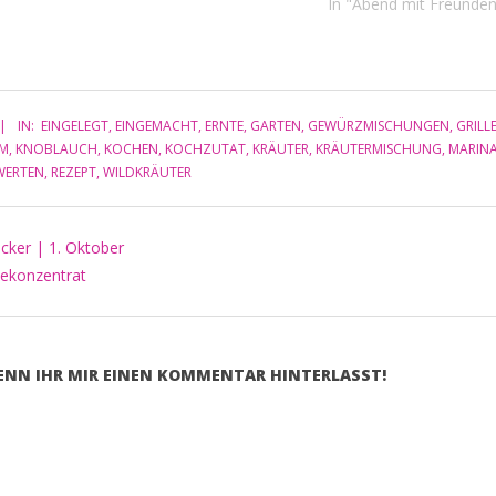
Fisch und Rind am Spie
In "Abend mit Freunde
Pflaume und Minze in 
Steinbeißer vom Grillbl
Burger vom Grill Mari
mit Kräutern…
IN:
EINGELEGT
,
EINGEMACHT
,
ERNTE
,
GARTEN
,
GEWÜRZMISCHUNGEN
,
GRILL
RM
,
KNOBLAUCH
,
KOCHEN
,
KOCHZUTAT
,
KRÄUTER
,
KRÄUTERMISCHUNG
,
MARIN
WERTEN
,
REZEPT
,
WILDKRÄUTER
icker | 1. Oktober
ekonzentrat
WENN IHR MIR EINEN KOMMENTAR HINTERLASST!