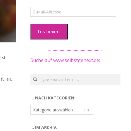
E-
Mail-
Adresse
Los hexen!
Erst
Suche auf www.selbstgehext.de:
Search
füllen.
… NACH KATEGORIEN:
…
nach
Kategorien:
… IM ARCHIV: