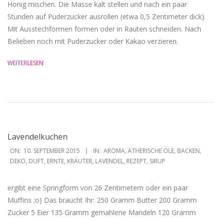
Honig mischen. Die Masse kalt stellen und nach ein paar
Stunden auf Puderzucker ausrollen (etwa 0,5 Zentimeter dick).
Mit Ausstechformen formen oder in Rauten schneiden. Nach
Belieben noch mit Puderzucker oder Kakao verzieren.
WEITERLESEN
Lavendelkuchen
2015-
ON:
10. SEPTEMBER 2015
IN:
AROMA
,
ÄTHERISCHE ÖLE
,
BACKEN
,
09-
DEKO
,
DUFT
,
ERNTE
,
KRÄUTER
,
LAVENDEL
,
REZEPT
,
SIRUP
10
ergibt eine Springform von 26 Zentimetern oder ein paar
Muffins ;o) Das braucht Ihr: 250 Gramm Butter 200 Gramm
Zucker 5 Eier 135 Gramm gemahlene Mandeln 120 Gramm