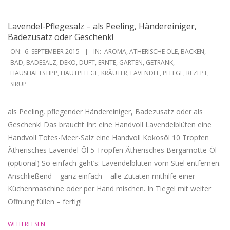
Lavendel-Pflegesalz – als Peeling, Händereiniger,
Badezusatz oder Geschenk!
2015-
ON:
6. SEPTEMBER 2015
IN:
AROMA
,
ÄTHERISCHE ÖLE
,
BACKEN
,
09-
BAD
,
BADESALZ
,
DEKO
,
DUFT
,
ERNTE
,
GARTEN
,
GETRÄNK
,
HAUSHALTSTIPP
,
HAUTPFLEGE
,
KRÄUTER
,
LAVENDEL
,
PFLEGE
,
REZEPT
,
06
SIRUP
als Peeling, pflegender Händereiniger, Badezusatz oder als
Geschenk! Das braucht Ihr: eine Handvoll Lavendelblüten eine
Handvoll Totes-Meer-Salz eine Handvoll Kokosöl 10 Tropfen
Ätherisches Lavendel-Öl 5 Tropfen Ätherisches Bergamotte-Öl
(optional) So einfach geht’s: Lavendelblüten vom Stiel entfernen.
Anschließend – ganz einfach – alle Zutaten mithilfe einer
Küchenmaschine oder per Hand mischen. In Tiegel mit weiter
Öffnung füllen – fertig!
WEITERLESEN