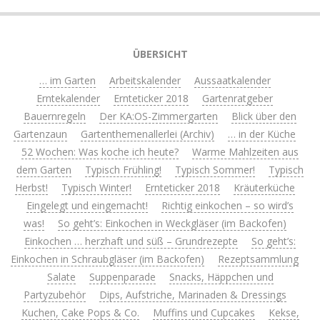
ÜBERSICHT
… im Garten
Arbeitskalender
Aussaatkalender
Erntekalender
Ernteticker 2018
Gartenratgeber
Bauernregeln
Der KA:OS-Zimmergarten
Blick über den
Gartenzaun
Gartenthemenallerlei (Archiv)
… in der Küche
52 Wochen: Was koche ich heute?
Warme Mahlzeiten aus
dem Garten
Typisch Frühling!
Typisch Sommer!
Typisch
Herbst!
Typisch Winter!
Ernteticker 2018
Kräuterküche
Eingelegt und eingemacht!
Richtig einkochen – so wird’s
was!
So geht’s: Einkochen in Weckgläser (im Backofen)
Einkochen … herzhaft und süß – Grundrezepte
So geht’s:
Einkochen in Schraubgläser (im Backofen)
Rezeptsammlung
Salate
Suppenparade
Snacks, Häppchen und
Partyzubehör
Dips, Aufstriche, Marinaden & Dressings
Kuchen, Cake Pops & Co.
Muffins und Cupcakes
Kekse,