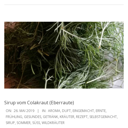
Sirup vom Colakraut (Eberraute)
2019-
ON:
26. MAI 2019
IN:
AROMA
,
DUFT
,
EINGEMACHT
,
ERNTE
,
05-
FRÜHLING
,
GESUNDES
,
GETRÄNK
,
KRÄUTER
,
REZEPT
,
SELBSTGEMACHT
,
SIRUP
,
SOMMER
,
SÜSS
,
WILDKRÄUTER
26