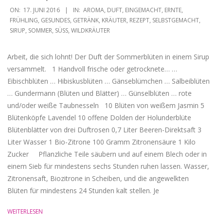
2016-
ON:
17. JUNI 2016
IN:
AROMA
,
DUFT
,
EINGEMACHT
,
ERNTE
,
06-
FRÜHLING
,
GESUNDES
,
GETRÄNK
,
KRÄUTER
,
REZEPT
,
SELBSTGEMACHT
,
SIRUP
,
SOMMER
,
SÜSS
,
WILDKRÄUTER
17
Arbeit, die sich lohnt! Der Duft der Sommerblüten in einem Sirup
versammelt. 1 Handvoll frische oder getrocknete… …
Eibischblüten … Hibiskusblüten … Gänseblümchen … Salbeiblüten
… Gundermann (Blüten und Blätter) … Günselblüten … rote
und/oder weiße Taubnesseln 10 Blüten von weißem Jasmin 5
Blütenköpfe Lavendel 10 offene Dolden der Holunderblüte
Blütenblätter von drei Duftrosen 0,7 Liter Beeren-Direktsaft 3
Liter Wasser 1 Bio-Zitrone 100 Gramm Zitronensäure 1 Kilo
Zucker Pflanzliche Teile säubern und auf einem Blech oder in
einem Sieb für mindestens sechs Stunden ruhen lassen. Wasser,
Zitronensaft, Biozitrone in Scheiben, und die angewelkten
Blüten für mindestens 24 Stunden kalt stellen. Je
WEITERLESEN