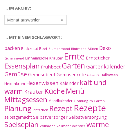
… IM ARCHIV:
…
im
Archiv:
… MIT EINEM SCHLAGWORT:
Deko
backen
Beet
Backzutat
Blüten
Blumenmond
Blutmond
Ernte
Ernteticker
Einheimische Kräuter
Eichenmond
Essensplan
Garten
Gartenkalender
Frühbeet
Gemüse
Gemüseernte
Gemüsebeet
Halloween
Gewürz
kalt und
Hexenwissen
Kalender
Hexenkram
warm
Küche
Menü
Kräuter
Mittagsessen
Mondkalender
Ordnung im Garten
Rezepte
Planung
Rezept
Plätzchen
Selbstversorger
Selbstversorgung
selbstgemacht
Speiseplan
warme
Vollmond
Vollmondkalender