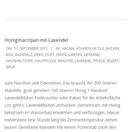
Honigmarzipan mit Lavendel
2015-
ON:
11. SEPTEMBER 2015
IN:
AROMA
,
ÄTHERISCHE ÖLE
,
BACKEN
,
09-
BAD
,
BADESALZ
,
DEKO
,
DUFT
,
ERNTE
,
GARTEN
,
GETRÄNK
,
HAUSHALTSTIPP
,
HAUTPFLEGE
,
KRÄUTER
,
LAVENDEL
,
PFLEGE
,
REZEPT
,
11
SIRUP
zum Naschen und Dekorieren Das braucht Ihr: 200 Gramm
Mandeln, grob gerieben 100 Gramm Honig 1 Handvoll
Lavendelblüten Puderzucker oder Kakao für die Arbeitsfläche
Los geht’s: Lavendelblüten zerhacken. Gemeinsam mit Honig
behutsam im Wasserbad erwärmen und verflüssigen. Masse
mindestens eine Stunde lang bei Zimmertemperatur ziehen
lassen. Geriebene Mandeln mit einem Pürierstab unter den