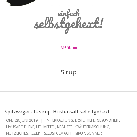
einfach
selbstgehext!
Primary
Menu
Navigation
Menu
Sirup
Spitzwegerich-Sirup: Hustensaft selbstgehext
2019-
ON:
29. JUNI 2019
IN:
ERKÄLTUNG
,
ERSTE HILFE
,
GESUNDHEIT
,
06-
HAUSAPOTHEKE
,
HEILMITTEL
,
KRÄUTER
,
KRÄUTERMISCHUNG
,
NÜTZLICHES
,
REZEPT
,
SELBSTGEMACHT
,
SIRUP
,
SOMMER
29