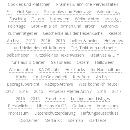
Cookies und Plätzchen
Pralinen & ähnliche Perversitäten
Eis
Grill-Special
Saisonales und Feiertage
Valentinstag
Fasching
Ostern
Halloween
Weihnachten
sonstige
Feiertage
Brot – in allen Formen und Farben
Getränke
Küchenratgeber
Geschenke aus der Hexenküche
Rezept-
Archive
2017
2016
2015
helfen & heilen
Helfendes
und Heilendes mit Kräutern
Öle, Tinkturen und mehr
selberhexen
Klitzekleines Hexenwissen
Kreatives & DIY
für Haus & Garten
Saisonales
Ostern
Halloween
Weihnachten
KA:OS näht
Hex’ hacks
für Haushalt und
Küche
für die Gesundheit
fürs Büro
Archive
Beitragsübersicht
Rezept-Archive
Was koche ich heute?
2017
2016
2015
Aktuelles Allerlei-Archiv
2018
2017
2016
2015
Ernteticker
Lustiges und Listiges
Persönliches
Über das KA:OS
Gedanken
Impressum
Impressum
Datenschutzerklärung
Haftungsausschluss
Disclaimer
Media Kit
Sitemap
Startseite