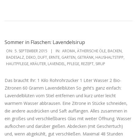
Sommer in Flaschen: Lavendelsirup
2015-
ON:
5. SEPTEMBER 2015
IN:
AROMA
,
ÄTHERISCHE ÖLE
,
BACKEN
,
09-
BADESALZ
,
DEKO
,
DUFT
,
ERNTE
,
GARTEN
,
GETRÄNK
,
HAUSHALTSTIPP
,
HAUTPFLEGE
,
KRÄUTER
,
LAVENDEL
,
PFLEGE
,
REZEPT
,
SIRUP
05
Das braucht Ihr: 1 Kilo Rohrohrzucker 1 Liter Wasser 2 Bio-
Zitronen 60 Gramm Lavendelblüten So geht’s ganz einfach:
Lavendelblüten vom Stiel entfernen und kurz unter leicht
warmem Wasser abbrausen. Eine Zitrone in Stücke schneiden,
die andere ausdrücken und Saft auffangen. Alles zusammen in
ein großes und verschließbares Glas mit weiter Öffnung. Wasser
aufkochen und darüber gießen. Abdecken (mit Geschirrtuch)
und, wenn abgekühlt, gut verschließen. Maximal 48 Stunden