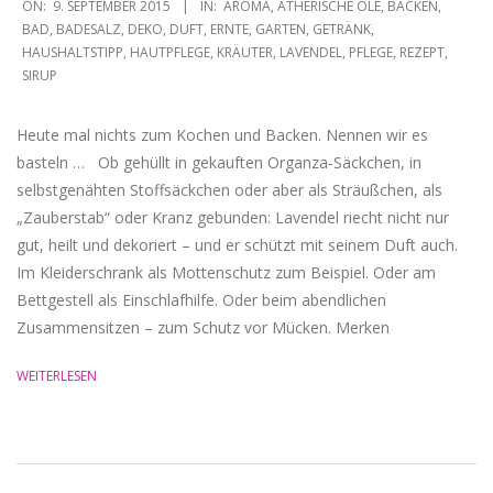
ON:
9. SEPTEMBER 2015
IN:
AROMA
,
ÄTHERISCHE ÖLE
,
BACKEN
,
09-
BAD
,
BADESALZ
,
DEKO
,
DUFT
,
ERNTE
,
GARTEN
,
GETRÄNK
,
HAUSHALTSTIPP
,
HAUTPFLEGE
,
KRÄUTER
,
LAVENDEL
,
PFLEGE
,
REZEPT
,
09
SIRUP
Heute mal nichts zum Kochen und Backen. Nennen wir es
basteln … ‎ ‎ Ob gehüllt in gekauften Organza-Säckchen, in
selbstgenähten Stoffsäckchen oder aber als Sträußchen, als
„Zauberstab“ oder Kranz gebunden: Lavendel riecht nicht nur
gut, heilt und dekoriert – und er schützt mit seinem Duft auch.
Im Kleiderschrank als Mottenschutz zum Beispiel. Oder am
Bettgestell als Einschlafhilfe. Oder beim abendlichen
Zusammensitzen – zum Schutz vor Mücken. Merken
WEITERLESEN