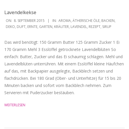
Lavendelkekse
2015-
ON:
8. SEPTEMBER 2015
IN:
AROMA
,
ÄTHERISCHE ÖLE
,
BACKEN
,
09-
DEKO
,
DUFT
,
ERNTE
,
GARTEN
,
KRÄUTER
,
LAVENDEL
,
REZEPT
,
SIRUP
08
Das wird benötigt: 150 Gramm Butter 125 Gramm Zucker 1 Ei
170 Gramm Mehl 3 Esslöffel getrocknete Lavendelblüten So
einfach: Butter, Zucker und das Ei schaumig schlagen. Mehl und
Lavendelblüten unterrühren. Mit einem Esslöffel kleine Häufchen
auf das, mit Backpapier ausgelegte, Backblech setzen und
flachdrücken. Bei 180 Grad (Ober- und Unterhitze) für 15 bis 20
Minuten backen und sofort vom Backblech nehmen. Zum
Servieren mit Puderzucker bestäuben.
WEITERLESEN