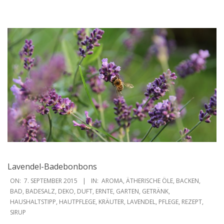
Lavendel-Badebonbons
2015-
ON:
7. SEPTEMBER 2015
IN:
AROMA
,
ÄTHERISCHE ÖLE
,
BACKEN
,
09-
BAD
,
BADESALZ
,
DEKO
,
DUFT
,
ERNTE
,
GARTEN
,
GETRÄNK
,
HAUSHALTSTIPP
,
HAUTPFLEGE
,
KRÄUTER
,
LAVENDEL
,
PFLEGE
,
REZEPT
,
07
SIRUP