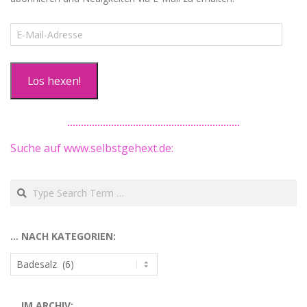
E-
Mail-
Adresse
Los hexen!
Suche auf www.selbstgehext.de:
Search
… NACH KATEGORIEN:
…
nach
Kategorien:
… IM ARCHIV: