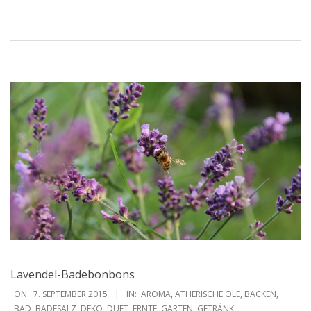
Lavendel-Badebonbons
2015-
ON:
7. SEPTEMBER 2015
IN:
AROMA
,
ÄTHERISCHE ÖLE
,
BACKEN
,
09-
BAD
,
BADESALZ
,
DEKO
,
DUFT
,
ERNTE
,
GARTEN
,
GETRÄNK
,