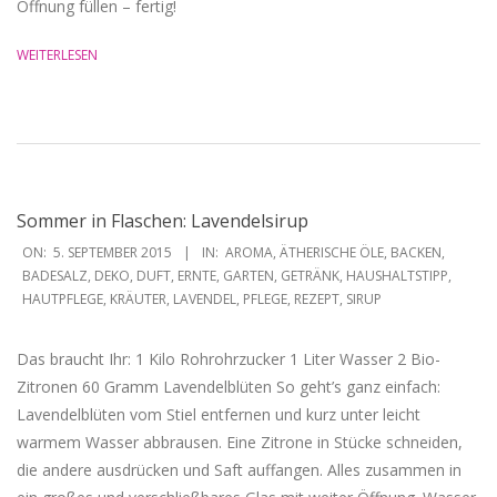
Öffnung füllen – fertig!
WEITERLESEN
Sommer in Flaschen: Lavendelsirup
2015-
ON:
5. SEPTEMBER 2015
IN:
AROMA
,
ÄTHERISCHE ÖLE
,
BACKEN
,
09-
BADESALZ
,
DEKO
,
DUFT
,
ERNTE
,
GARTEN
,
GETRÄNK
,
HAUSHALTSTIPP
,
HAUTPFLEGE
,
KRÄUTER
,
LAVENDEL
,
PFLEGE
,
REZEPT
,
SIRUP
05
Das braucht Ihr: 1 Kilo Rohrohrzucker 1 Liter Wasser 2 Bio-
Zitronen 60 Gramm Lavendelblüten So geht’s ganz einfach:
Lavendelblüten vom Stiel entfernen und kurz unter leicht
warmem Wasser abbrausen. Eine Zitrone in Stücke schneiden,
die andere ausdrücken und Saft auffangen. Alles zusammen in