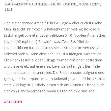
HAUSHALTSTIPP
,
HAUTPFLEGE
,
KRÄUTER
,
LAVENDEL
,
PFLEGE
,
REZEPT
,
07
SIRUP
Eine gut riechende Arbeit für heiße Tage – aber auch für kalte …
Mehr braucht Ihr nicht: 1,5 Kaffeehumpen voll mit Kokosöl 5
Esslöffel getrockneter Lavendelblüten 5-10 Tropfen Ätherisches
Lavendelöl (optional) So wird’s was: Zwei Esslöffel der
Lavendelblüten für mindestens sechs Stunden im verflüssigten
Kokosöl baden. Dann abseihen und Öl auffangen. Kalt stellen.
Mit einem Esslöffel oder Eiskugelformer Portionen abstechen
und diese direkt auf einen mit Lavendelblüten gefüllten Teller
legen und darauf herumrollen. Die Badebonbons aufgrund des
geringen Schmelzpunktes vom Kokosöl (liegt bei 23 bis 26 Grad)
stets kühl lagern. Deshalb lassen sich die kleinen Bällchen auch
erst von Hand verarbeiten, wenn Blüten drumherum sind.
WEITERLESEN