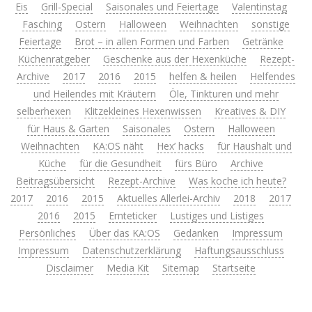
Eis
Grill-Special
Saisonales und Feiertage
Valentinstag
Fasching
Ostern
Halloween
Weihnachten
sonstige
Feiertage
Brot – in allen Formen und Farben
Getränke
Küchenratgeber
Geschenke aus der Hexenküche
Rezept-
Archive
2017
2016
2015
helfen & heilen
Helfendes
und Heilendes mit Kräutern
Öle, Tinkturen und mehr
selberhexen
Klitzekleines Hexenwissen
Kreatives & DIY
für Haus & Garten
Saisonales
Ostern
Halloween
Weihnachten
KA:OS näht
Hex’ hacks
für Haushalt und
Küche
für die Gesundheit
fürs Büro
Archive
Beitragsübersicht
Rezept-Archive
Was koche ich heute?
2017
2016
2015
Aktuelles Allerlei-Archiv
2018
2017
2016
2015
Ernteticker
Lustiges und Listiges
Persönliches
Über das KA:OS
Gedanken
Impressum
Impressum
Datenschutzerklärung
Haftungsausschluss
Disclaimer
Media Kit
Sitemap
Startseite