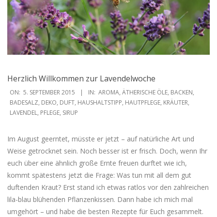
Herzlich Willkommen zur Lavendelwoche
2015-
ON:
5. SEPTEMBER 2015
IN:
AROMA
,
ÄTHERISCHE ÖLE
,
BACKEN
,
09-
BADESALZ
,
DEKO
,
DUFT
,
HAUSHALTSTIPP
,
HAUTPFLEGE
,
KRÄUTER
,
LAVENDEL
,
PFLEGE
,
SIRUP
05
Im August geerntet, müsste er jetzt – auf natürliche Art und
Weise getrocknet sein. Noch besser ist er frisch. Doch, wenn Ihr
euch über eine ähnlich große Ernte freuen durftet wie ich,
kommt spätestens jetzt die Frage: Was tun mit all dem gut
duftenden Kraut? Erst stand ich etwas ratlos vor den zahlreichen
lila-blau blühenden Pflanzenkissen. Dann habe ich mich mal
umgehört – und habe die besten Rezepte für Euch gesammelt.