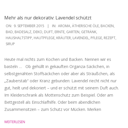
Mehr als nur dekorativ: Lavendel schützt
2015-
ON:
9. SEPTEMBER 2015
IN:
AROMA
,
ÄTHERISCHE ÖLE
,
BACKEN
,
09-
BAD
,
BADESALZ
,
DEKO
,
DUFT
,
ERNTE
,
GARTEN
,
GETRÄNK
,
HAUSHALTSTIPP
,
HAUTPFLEGE
,
KRÄUTER
,
LAVENDEL
,
PFLEGE
,
REZEPT
,
09
SIRUP
Heute mal nichts zum Kochen und Backen. Nennen wir es
basteln … ‎ ‎ Ob gehüllt in gekauften Organza-Säckchen, in
selbstgenähten Stoffsäckchen oder aber als Sträußchen, als
„Zauberstab“ oder Kranz gebunden: Lavendel riecht nicht nur
gut, heilt und dekoriert – und er schützt mit seinem Duft auch.
Im Kleiderschrank als Mottenschutz zum Beispiel. Oder am
Bettgestell als Einschlafhilfe. Oder beim abendlichen
Zusammensitzen – zum Schutz vor Mücken. Merken
WEITERLESEN