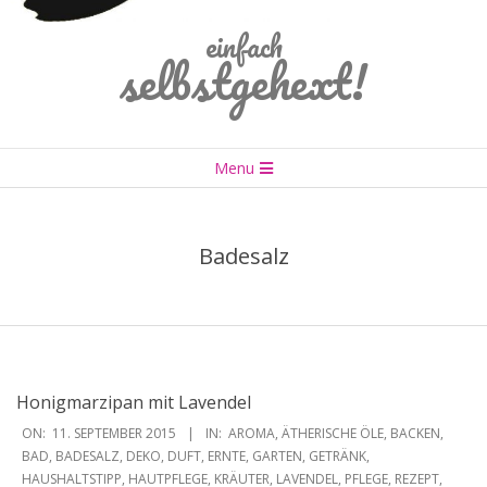
einfach
selbstgehext!
Primary
Menu
Navigation
Menu
Badesalz
Honigmarzipan mit Lavendel
2015-
ON:
11. SEPTEMBER 2015
IN:
AROMA
,
ÄTHERISCHE ÖLE
,
BACKEN
,
09-
BAD
,
BADESALZ
,
DEKO
,
DUFT
,
ERNTE
,
GARTEN
,
GETRÄNK
,
HAUSHALTSTIPP
,
HAUTPFLEGE
,
KRÄUTER
,
LAVENDEL
,
PFLEGE
,
REZEPT
,
11