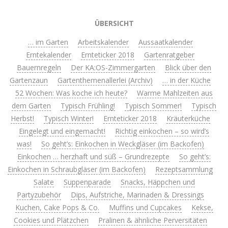
ÜBERSICHT
… im Garten
Arbeitskalender
Aussaatkalender
Erntekalender
Ernteticker 2018
Gartenratgeber
Bauernregeln
Der KA:OS-Zimmergarten
Blick über den
Gartenzaun
Gartenthemenallerlei (Archiv)
… in der Küche
52 Wochen: Was koche ich heute?
Warme Mahlzeiten aus
dem Garten
Typisch Frühling!
Typisch Sommer!
Typisch
Herbst!
Typisch Winter!
Ernteticker 2018
Kräuterküche
Eingelegt und eingemacht!
Richtig einkochen – so wird’s
was!
So geht’s: Einkochen in Weckgläser (im Backofen)
Einkochen … herzhaft und süß – Grundrezepte
So geht’s:
Einkochen in Schraubgläser (im Backofen)
Rezeptsammlung
Salate
Suppenparade
Snacks, Häppchen und
Partyzubehör
Dips, Aufstriche, Marinaden & Dressings
Kuchen, Cake Pops & Co.
Muffins und Cupcakes
Kekse,
Cookies und Plätzchen
Pralinen & ähnliche Perversitäten