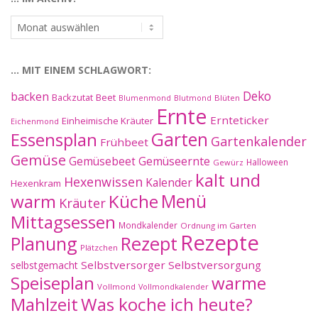
…
im
Archiv:
… MIT EINEM SCHLAGWORT:
Deko
backen
Beet
Backzutat
Blüten
Blumenmond
Blutmond
Ernte
Ernteticker
Einheimische Kräuter
Eichenmond
Essensplan
Garten
Gartenkalender
Frühbeet
Gemüse
Gemüseernte
Gemüsebeet
Halloween
Gewürz
kalt und
Hexenwissen
Kalender
Hexenkram
warm
Küche
Menü
Kräuter
Mittagsessen
Mondkalender
Ordnung im Garten
Rezepte
Planung
Rezept
Plätzchen
Selbstversorger
Selbstversorgung
selbstgemacht
Speiseplan
warme
Vollmond
Vollmondkalender
Mahlzeit
Was koche ich heute?