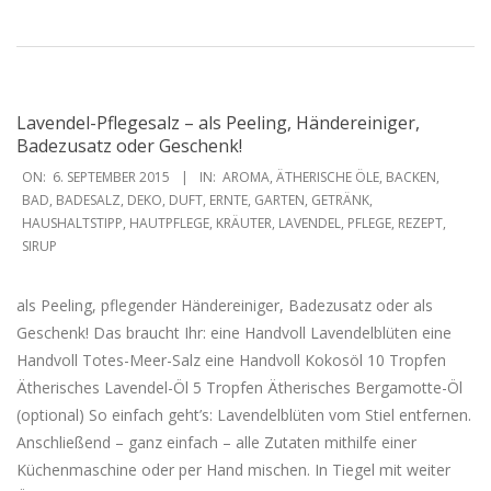
Lavendel-Pflegesalz – als Peeling, Händereiniger,
Badezusatz oder Geschenk!
2015-
ON:
6. SEPTEMBER 2015
IN:
AROMA
,
ÄTHERISCHE ÖLE
,
BACKEN
,
09-
BAD
,
BADESALZ
,
DEKO
,
DUFT
,
ERNTE
,
GARTEN
,
GETRÄNK
,
HAUSHALTSTIPP
,
HAUTPFLEGE
,
KRÄUTER
,
LAVENDEL
,
PFLEGE
,
REZEPT
,
06
SIRUP
als Peeling, pflegender Händereiniger, Badezusatz oder als
Geschenk! Das braucht Ihr: eine Handvoll Lavendelblüten eine
Handvoll Totes-Meer-Salz eine Handvoll Kokosöl 10 Tropfen
Ätherisches Lavendel-Öl 5 Tropfen Ätherisches Bergamotte-Öl
(optional) So einfach geht’s: Lavendelblüten vom Stiel entfernen.
Anschließend – ganz einfach – alle Zutaten mithilfe einer
Küchenmaschine oder per Hand mischen. In Tiegel mit weiter