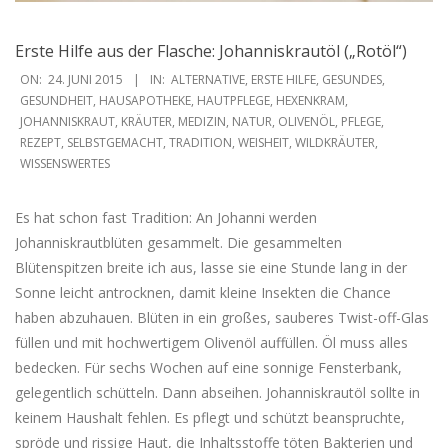
Erste Hilfe aus der Flasche: Johanniskrautöl („Rotöl“)
2015-
ON:
24. JUNI 2015
IN:
ALTERNATIVE
,
ERSTE HILFE
,
GESUNDES
,
06-
GESUNDHEIT
,
HAUSAPOTHEKE
,
HAUTPFLEGE
,
HEXENKRAM
,
JOHANNISKRAUT
,
KRÄUTER
,
MEDIZIN
,
NATUR
,
OLIVENÖL
,
PFLEGE
,
24
REZEPT
,
SELBSTGEMACHT
,
TRADITION
,
WEISHEIT
,
WILDKRÄUTER
,
WISSENSWERTES
Es hat schon fast Tradition: An Johanni werden
Johanniskrautblüten gesammelt. Die gesammelten
Blütenspitzen breite ich aus, lasse sie eine Stunde lang in der
Sonne leicht antrocknen, damit kleine Insekten die Chance
haben abzuhauen. Blüten in ein großes, sauberes Twist-off-Glas
füllen und mit hochwertigem Olivenöl auffüllen. Öl muss alles
bedecken. Für sechs Wochen auf eine sonnige Fensterbank,
gelegentlich schütteln. Dann abseihen. Johanniskrautöl sollte in
keinem Haushalt fehlen. Es pflegt und schützt beanspruchte,
spröde und rissige Haut, die Inhaltsstoffe töten Bakterien und