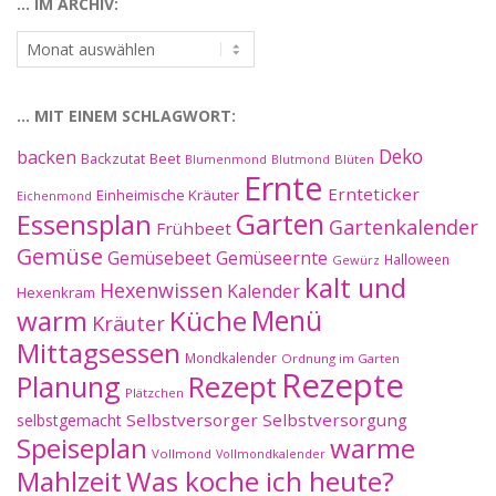
… IM ARCHIV:
…
im
Archiv:
… MIT EINEM SCHLAGWORT:
Deko
backen
Beet
Backzutat
Blüten
Blumenmond
Blutmond
Ernte
Ernteticker
Einheimische Kräuter
Eichenmond
Essensplan
Garten
Gartenkalender
Frühbeet
Gemüse
Gemüseernte
Gemüsebeet
Halloween
Gewürz
kalt und
Hexenwissen
Kalender
Hexenkram
warm
Küche
Menü
Kräuter
Mittagsessen
Mondkalender
Ordnung im Garten
Rezepte
Planung
Rezept
Plätzchen
Selbstversorger
Selbstversorgung
selbstgemacht
Speiseplan
warme
Vollmond
Vollmondkalender
Mahlzeit
Was koche ich heute?