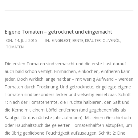
Eigene Tomaten – getrocknet und eingemacht
2015-
ON:
14. JULI 2015
IN:
EINGELEGT
,
ERNTE
,
KRÄUTER
,
OLIVENÖL
,
07-
TOMATEN
14
Die ersten Tomaten sind vernascht und die erste Lust darauf
auch bald schon vertilgt. Einmachen, einkochen, einfrieren kann
jeder. Doch wirklich lange haltbar – mit wenig Aufwand – werden
Tomaten durch Trocknung. Und getrocknete, eingelegte eigene
Tomaten sind besonders lecker und vielseitig einsetzbar. Schritt
1: Nach der Tomatenernte, die Früchte halbieren, den Saft und
die Kerne mit einem Löffel entfernen (und gegebenenfalls als
Saatgut für das nächste Jahr aufheben). Mit einem Geschirrtuch
oder Haushaltstuch die geleerten Tomatenhälften abtupfen, um
die übrig gebliebene Feuchtigkeit aufzusaugen. Schritt 2: Eine