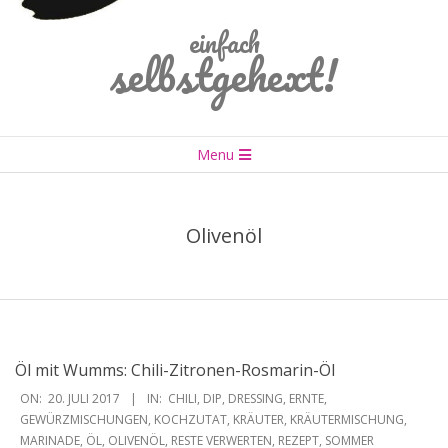
einfach
selbstgehext!
Primary
Menu
Navigation
Menu
Olivenöl
Öl mit Wumms: Chili-Zitronen-Rosmarin-Öl
2017-
ON:
20. JULI 2017
IN:
CHILI
,
DIP
,
DRESSING
,
ERNTE
,
07-
GEWÜRZMISCHUNGEN
,
KOCHZUTAT
,
KRÄUTER
,
KRÄUTERMISCHUNG
,
MARINADE
,
ÖL
,
OLIVENÖL
,
RESTE VERWERTEN
,
REZEPT
,
SOMMER
20