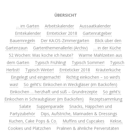
ÜBERSICHT
… im Garten
Arbeitskalender
Aussaatkalender
Erntekalender
Ernteticker 2018
Gartenratgeber
Bauernregeln
Der KA:OS-Zimmergarten
Blick über den
Gartenzaun
Gartenthemenallerlei (Archiv)
… in der Küche
52 Wochen: Was koche ich heute?
Warme Mahlzeiten aus
dem Garten
Typisch Frühling!
Typisch Sommer!
Typisch
Herbst!
Typisch Winter!
Ernteticker 2018
Kräuterküche
Eingelegt und eingemacht!
Richtig einkochen – so wird’s
was!
So geht’s: Einkochen in Weckgläser (im Backofen)
Einkochen … herzhaft und süß – Grundrezepte
So geht’s:
Einkochen in Schraubgläser (im Backofen)
Rezeptsammlung
Salate
Suppenparade
Snacks, Häppchen und
Partyzubehör
Dips, Aufstriche, Marinaden & Dressings
Kuchen, Cake Pops & Co.
Muffins und Cupcakes
Kekse,
Cookies und Plätzchen
Pralinen & ähnliche Perversitäten