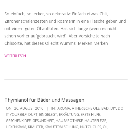
So einfach, so lecker, so dekorativ: Einfach etwas Chili,
Zitronenschalenzesten und Rosmarin in eine Flasche geben und
mit einem guten Öl auffüllen. Hält sich lange (wenn es nicht
schon vorher aufgebraucht wird). Aber Vorsicht: Je nach
Chilisorte, hat dieses Öl echt Wumms. Merken Merken
WEITERLESEN
Thymianöl für Bäder und Massagen
2016-
ON:
26. AUGUST 2016
IN:
AROMA
,
ÄTHERISCHE ÖLE
,
BAD
,
DIY
,
DO
08-
IT YOURSELF
,
DUFT
,
EINGELEGT
,
ERKÄLTUNG
,
ERSTE HILFE
,
GESCHENKIDEE
,
GESUNDHEIT
,
HAUSAPOTHEKE
,
HAUTPFLEGE
,
26
HEXENKRAM
,
KRÄUTER
,
KRÄUTERMISCHUNG
,
NÜTZLICHES
,
ÖL
,