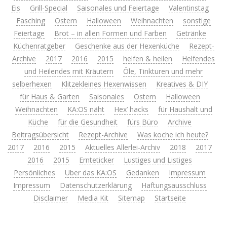
Eis
Grill-Special
Saisonales und Feiertage
Valentinstag
Fasching
Ostern
Halloween
Weihnachten
sonstige
Feiertage
Brot – in allen Formen und Farben
Getränke
Küchenratgeber
Geschenke aus der Hexenküche
Rezept-
Archive
2017
2016
2015
helfen & heilen
Helfendes
und Heilendes mit Kräutern
Öle, Tinkturen und mehr
selberhexen
Klitzekleines Hexenwissen
Kreatives & DIY
für Haus & Garten
Saisonales
Ostern
Halloween
Weihnachten
KA:OS näht
Hex’ hacks
für Haushalt und
Küche
für die Gesundheit
fürs Büro
Archive
Beitragsübersicht
Rezept-Archive
Was koche ich heute?
2017
2016
2015
Aktuelles Allerlei-Archiv
2018
2017
2016
2015
Ernteticker
Lustiges und Listiges
Persönliches
Über das KA:OS
Gedanken
Impressum
Impressum
Datenschutzerklärung
Haftungsausschluss
Disclaimer
Media Kit
Sitemap
Startseite