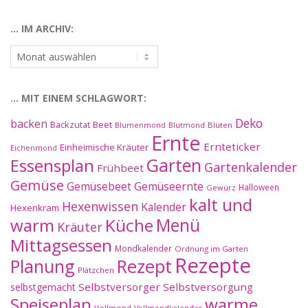
Kategorien:
… IM ARCHIV:
…
im
Archiv:
… MIT EINEM SCHLAGWORT:
Deko
backen
Beet
Backzutat
Blüten
Blumenmond
Blutmond
Ernte
Ernteticker
Einheimische Kräuter
Eichenmond
Essensplan
Garten
Gartenkalender
Frühbeet
Gemüse
Gemüseernte
Gemüsebeet
Halloween
Gewürz
kalt und
Hexenwissen
Kalender
Hexenkram
warm
Küche
Menü
Kräuter
Mittagsessen
Mondkalender
Ordnung im Garten
Rezepte
Planung
Rezept
Plätzchen
Selbstversorger
Selbstversorgung
selbstgemacht
Speiseplan
warme
Vollmond
Vollmondkalender