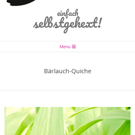
einfach
selbstgehext!
Primary
Menu
Navigation
Menu
Bärlauch-Quiche