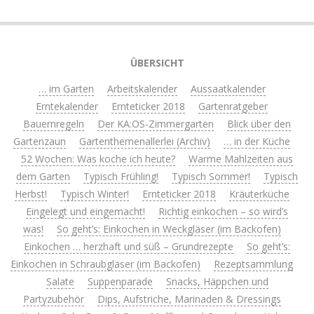
ÜBERSICHT
… im Garten
Arbeitskalender
Aussaatkalender
Erntekalender
Ernteticker 2018
Gartenratgeber
Bauernregeln
Der KA:OS-Zimmergarten
Blick über den
Gartenzaun
Gartenthemenallerlei (Archiv)
… in der Küche
52 Wochen: Was koche ich heute?
Warme Mahlzeiten aus
dem Garten
Typisch Frühling!
Typisch Sommer!
Typisch
Herbst!
Typisch Winter!
Ernteticker 2018
Kräuterküche
Eingelegt und eingemacht!
Richtig einkochen – so wird’s
was!
So geht’s: Einkochen in Weckgläser (im Backofen)
Einkochen … herzhaft und süß – Grundrezepte
So geht’s:
Einkochen in Schraubgläser (im Backofen)
Rezeptsammlung
Salate
Suppenparade
Snacks, Häppchen und
Partyzubehör
Dips, Aufstriche, Marinaden & Dressings