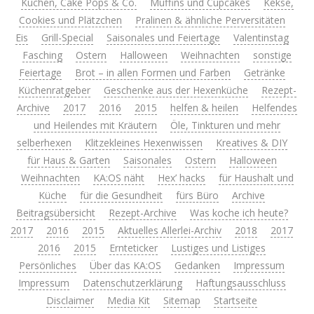
Kuchen, Cake Pops & Co.
Muffins und Cupcakes
Kekse,
Cookies und Plätzchen
Pralinen & ähnliche Perversitäten
Eis
Grill-Special
Saisonales und Feiertage
Valentinstag
Fasching
Ostern
Halloween
Weihnachten
sonstige
Feiertage
Brot – in allen Formen und Farben
Getränke
Küchenratgeber
Geschenke aus der Hexenküche
Rezept-
Archive
2017
2016
2015
helfen & heilen
Helfendes
und Heilendes mit Kräutern
Öle, Tinkturen und mehr
selberhexen
Klitzekleines Hexenwissen
Kreatives & DIY
für Haus & Garten
Saisonales
Ostern
Halloween
Weihnachten
KA:OS näht
Hex’ hacks
für Haushalt und
Küche
für die Gesundheit
fürs Büro
Archive
Beitragsübersicht
Rezept-Archive
Was koche ich heute?
2017
2016
2015
Aktuelles Allerlei-Archiv
2018
2017
2016
2015
Ernteticker
Lustiges und Listiges
Persönliches
Über das KA:OS
Gedanken
Impressum
Impressum
Datenschutzerklärung
Haftungsausschluss
Disclaimer
Media Kit
Sitemap
Startseite