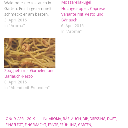
Wald oder derzeit auch in
Gärten. Frisch gesammelt
Hochgestapelt: Caprese-
schmeckt er am besten,
Variante mit Pesto und
wenn auch er eh nicht
3. April 2016
Bärlauch
getrocknet werden sollte.
In "Aroma"
6. April 2016
Sonst gehen nicht nur der
In "Aroma"
Geschmack größtenteils,
sondern auch die
Wirkstoffe verloren.
Besonders lecker schmeckt
er in Kräuterquark, oder
auch einfach…
Spaghetti mit Garnelen und
Bärlauch-Pesto
8. April 2016
In "Abend mit Freunden"
2019-
ON:
9. APRIL 2019
IN:
AROMA
,
BÄRLAUCH
,
DIP
,
DRESSING
,
DUFT
,
04-
EINGELEGT
,
EINGEMACHT
,
ERNTE
,
FRÜHLING
,
GARTEN
,
09