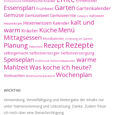
Ernteticker
Einheimische Kräuter
Eichenmond
Essensplan
Garten
Gartenkalender
Frühbeet
Gemüse
Gemüseernte
Gemüsebeet
Halloween
Gewürz
kalt und
Hexenwissen
Kalender
Hexenkram
warm
Küche
Menü
Kräuter
Mittagsessen
Mondkalender
Ordnung im Garten
Rezepte
Planung
Rezept
Plätzchen
Selbstversorger
Selbstversorgung
selbstgemacht
Speiseplan
warme
Vollmond
Vollmondkalender
Mahlzeit
Was koche ich heute?
Wochenplan
Weihnachten
Weihnachtsbäckerei
WICHTIG!
Verwendung, Vervielfältigung und Weitergabe der Inhalte nur
unter Namensnennung und Linksetzung. Danke. Zudem freue
ich mich über eine Benachrichtigung.