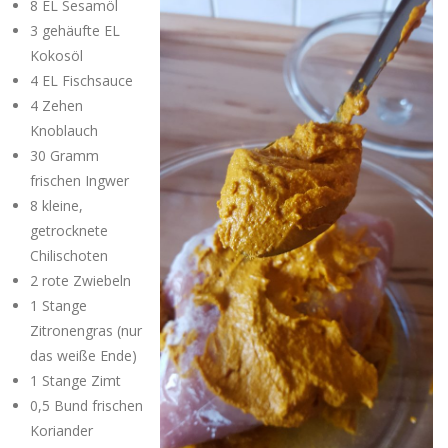
8 EL Sesamöl
3 gehäufte EL
Kokosöl
4 EL Fischsauce
4 Zehen
Knoblauch
30 Gramm
frischen Ingwer
8 kleine,
getrocknete
Chilischoten
2 rote Zwiebeln
1 Stange
Zitronengras (nur
das weiße Ende)
1 Stange Zimt
0,5 Bund frischen
Koriander