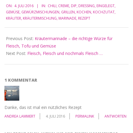
ON:
4. JULI 2016
IN:
CHILI
,
CREME
,
DIP
,
DRESSING
,
EINGELEGT
,
07-
GEMÜSE
,
GEWÜRZMISCHUNGEN
,
GRILLEN
,
KOCHEN
,
KOCHZUTAT
,
04
KRÄUTER
,
KRÄUTERMISCHUNG
,
MARINADE
,
REZEPT
Previous Post:
Kräutermarinade – die richtige Würze für
Fleisch, Tofu und Gemüse
Next Post:
Fleisch, Fleisch und nochmals Fleisch …
1 KOMMENTAR
Danke, das ist mal ein nützliches Rezept
ANDREA LAMMERT
4. JULI 2016
PERMALINK
ANTWORTEN