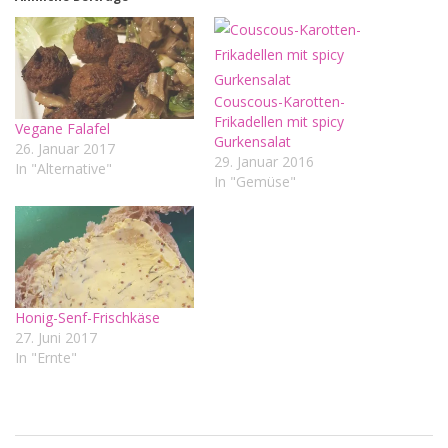
Couscous-Karotten-
Frikadellen mit spicy
Vegane Falafel
Gurkensalat
26. Januar 2017
29. Januar 2016
In "Alternative"
In "Gemüse"
Honig-Senf-Frischkäse
27. Juni 2017
In "Ernte"
2016-