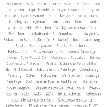
52 Wochen: Was koche ich heute?
Warme Mahlzeiten aus
dem Garten
Typisch Frühling!
Typisch Sommer!
Typisch
Herbst!
Typisch Winter!
Ernteticker 2018
Kräuterküche
Eingelegt und eingemacht!
Richtig einkochen – so wird’s
was!
So geht’s: Einkochen in Weckgläser (im Backofen)
Einkochen … herzhaft und süß – Grundrezepte
So geht’s:
Einkochen in Schraubgläser (im Backofen)
Rezeptsammlung
Salate
Suppenparade
Snacks, Häppchen und
Partyzubehör
Dips, Aufstriche, Marinaden & Dressings
Kuchen, Cake Pops & Co.
Muffins und Cupcakes
Kekse,
Cookies und Plätzchen
Pralinen & ähnliche Perversitäten
Eis
Grill-Special
Saisonales und Feiertage
Valentinstag
Fasching
Ostern
Halloween
Weihnachten
sonstige
Feiertage
Brot – in allen Formen und Farben
Getränke
Küchenratgeber
Geschenke aus der Hexenküche
Rezept-
Archive
2017
2016
2015
helfen & heilen
Helfendes
und Heilendes mit Kräutern
Öle, Tinkturen und mehr
selberhexen
Klitzekleines Hexenwissen
Kreatives & DIY