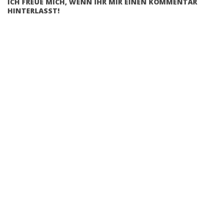
ICH FREUE MICH, WENN IHR MIR EINEN KOMMENTAR
HINTERLASST!