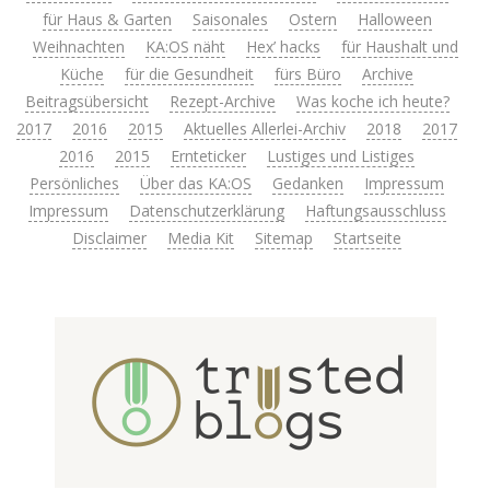
für Haus & Garten
Saisonales
Ostern
Halloween
Weihnachten
KA:OS näht
Hex’ hacks
für Haushalt und
Küche
für die Gesundheit
fürs Büro
Archive
Beitragsübersicht
Rezept-Archive
Was koche ich heute?
2017
2016
2015
Aktuelles Allerlei-Archiv
2018
2017
2016
2015
Ernteticker
Lustiges und Listiges
Persönliches
Über das KA:OS
Gedanken
Impressum
Impressum
Datenschutzerklärung
Haftungsausschluss
Disclaimer
Media Kit
Sitemap
Startseite