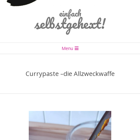
einfach
selbstgehext!
Primary
Menu
Navigation
Menu
Currypaste –die Allzweckwaffe