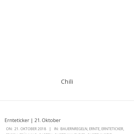
Chili
Ernteticker | 21. Oktober
2018-
ON:
21. OKTOBER 2018
IN:
BAUERNREGELN
,
ERNTE
,
ERNTETICKER
,