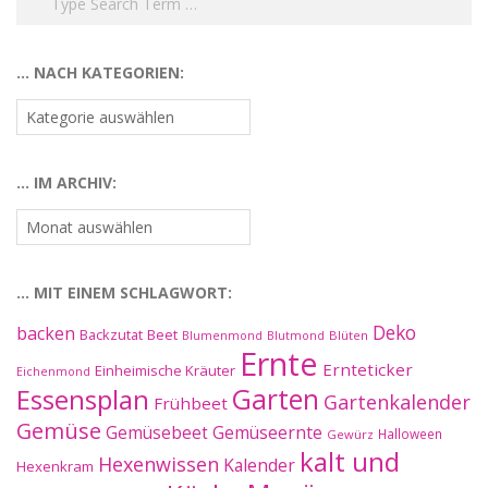
… NACH KATEGORIEN:
…
nach
Kategorien:
… IM ARCHIV:
…
im
Archiv:
… MIT EINEM SCHLAGWORT:
Deko
backen
Beet
Backzutat
Blüten
Blumenmond
Blutmond
Ernte
Ernteticker
Einheimische Kräuter
Eichenmond
Essensplan
Garten
Gartenkalender
Frühbeet
Gemüse
Gemüseernte
Gemüsebeet
Halloween
Gewürz
kalt und
Hexenwissen
Kalender
Hexenkram