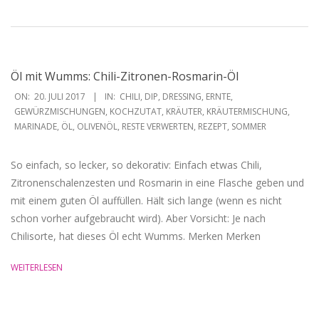
Öl mit Wumms: Chili-Zitronen-Rosmarin-Öl
2017-
ON:
20. JULI 2017
IN:
CHILI
,
DIP
,
DRESSING
,
ERNTE
,
07-
GEWÜRZMISCHUNGEN
,
KOCHZUTAT
,
KRÄUTER
,
KRÄUTERMISCHUNG
,
MARINADE
,
ÖL
,
OLIVENÖL
,
RESTE VERWERTEN
,
REZEPT
,
SOMMER
20
So einfach, so lecker, so dekorativ: Einfach etwas Chili,
Zitronenschalenzesten und Rosmarin in eine Flasche geben und
mit einem guten Öl auffüllen. Hält sich lange (wenn es nicht
schon vorher aufgebraucht wird). Aber Vorsicht: Je nach
Chilisorte, hat dieses Öl echt Wumms. Merken Merken
WEITERLESEN