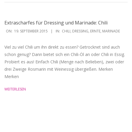
Extrascharfes für Dressing und Marinade: Chili
2015-
ON:
19. SEPTEMBER 2015
IN:
CHILI
,
DRESSING
,
ERNTE
,
MARINADE
09-
19
Viel zu viel Chili um ihn direkt zu essen? Getrocknet sind auch
schon genug? Dann bietet sich ein Chili-Öl an oder Chili in Essig.
Probiert es aus! Einfach Chili (Menge nach Belieben), zwei oder
drei Zweige Rosmarin mit Weinessig übergießen. Merken
Merken
WEITERLESEN