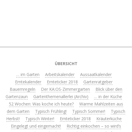
ÜBERSICHT
… im Garten
Arbeitskalender
Aussaatkalender
Erntekalender
Ernteticker 2018
Gartenratgeber
Bauernregeln
Der KA:OS-Zimmergarten
Blick über den
Gartenzaun
Gartenthemenallerlei (Archiv)
… in der Küche
52 Wochen: Was koche ich heute?
Warme Mahlzeiten aus
dem Garten
Typisch Frühling!
Typisch Sommer!
Typisch
Herbst!
Typisch Winter!
Ernteticker 2018
Kräuterküche
Eingelegt und eingemacht!
Richtig einkochen – so wird’s