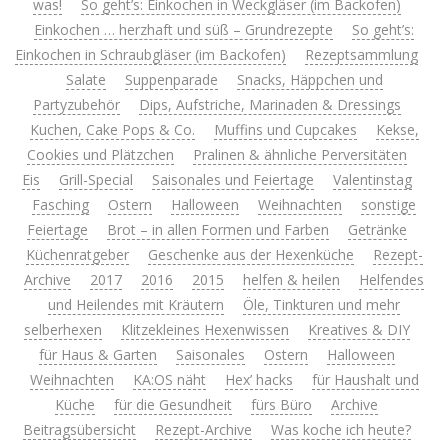
was!
So geht’s: Einkochen in Weckgläser (im Backofen)
Einkochen … herzhaft und süß – Grundrezepte
So geht’s:
Einkochen in Schraubgläser (im Backofen)
Rezeptsammlung
Salate
Suppenparade
Snacks, Häppchen und
Partyzubehör
Dips, Aufstriche, Marinaden & Dressings
Kuchen, Cake Pops & Co.
Muffins und Cupcakes
Kekse,
Cookies und Plätzchen
Pralinen & ähnliche Perversitäten
Eis
Grill-Special
Saisonales und Feiertage
Valentinstag
Fasching
Ostern
Halloween
Weihnachten
sonstige
Feiertage
Brot – in allen Formen und Farben
Getränke
Küchenratgeber
Geschenke aus der Hexenküche
Rezept-
Archive
2017
2016
2015
helfen & heilen
Helfendes
und Heilendes mit Kräutern
Öle, Tinkturen und mehr
selberhexen
Klitzekleines Hexenwissen
Kreatives & DIY
für Haus & Garten
Saisonales
Ostern
Halloween
Weihnachten
KA:OS näht
Hex’ hacks
für Haushalt und
Küche
für die Gesundheit
fürs Büro
Archive
Beitragsübersicht
Rezept-Archive
Was koche ich heute?