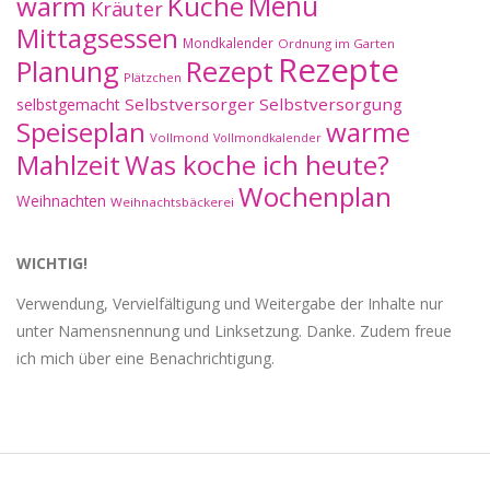
warm
Küche
Menü
Kräuter
Mittagsessen
Mondkalender
Ordnung im Garten
Rezepte
Planung
Rezept
Plätzchen
Selbstversorger
Selbstversorgung
selbstgemacht
Speiseplan
warme
Vollmond
Vollmondkalender
Mahlzeit
Was koche ich heute?
Wochenplan
Weihnachten
Weihnachtsbäckerei
WICHTIG!
Verwendung, Vervielfältigung und Weitergabe der Inhalte nur
unter Namensnennung und Linksetzung. Danke. Zudem freue
ich mich über eine Benachrichtigung.