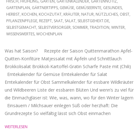
10-
FRISCH
,
FRÜHLING
,
GARTEN
,
GARTENKALENDER
,
GARTENNOTIZ
,
GARTENPLAN
,
GÄRTNERTIPPS
,
GEMÜSE
,
GEMÜSEERNTE
,
GESUNDES
,
21
HERBST
,
KOCHEN
,
KOCHZUTAT
,
KRÄUTER
,
NATUR
,
NÜTZLICHES
,
OBST
,
PFLANZENPFLEGE
,
REZEPT
,
SAAT
,
SALAT
,
SELBSTGEHEXT.DE
,
SELBSTGEMACHT
,
SELBSTVERSORGER
,
SOMMER
,
TRADITION
,
WINTER
,
WISSENSWERTES
,
WOCHENPLAN
Was hat Saison? Rezepte der Saison Quittenmarathon Apfel-
Quitten-Konfitüre Matjessalat mit Äpfeln und Schnittlauch
Brokkolisalat Brokkoli-Kartoffel-Gratin Scharfe Paste mit (Chili)
Erntekalender für Gemüse Erntekalender für Salat
Erntekalender für Obst Sammelkalender für essbare Wildkräuter
und Wildbeeren Liste der essbaren Blüten Und wenn’s zu viel für
die Einmachgläser ist: Wie, was, wann, wo für den Winter lagern
Einsäuern / Milchsauer einlegen Süß oder herzhaft: Die
Grundrezepte So vielfältig lässt sich Obst einmachen
WEITERLESEN