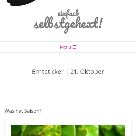
einfach
selbstgehext!
Primary
Menu
Navigation
Menu
Ernteticker | 21. Oktober
Was hat Saison?