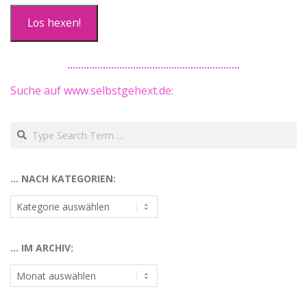
Los hexen!
Suche auf www.selbstgehext.de:
Search
… NACH KATEGORIEN:
…
nach
Kategorien:
… IM ARCHIV:
…
im
Archiv: