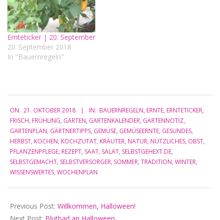
Gefüllte Gierschkartoffeln
Knusprige Kartoffel-
Baguettes Pumpkin Spice
Ernteticker | 20. September
selbstgehext (mit Ingwer)
20. September 2018
Tagliatelle mit Lachs,
In "Bauernregeln"
Pastinake und Möhren
Grüne-Tomaten-Chutney
Pilze trocknen Krautsalat
Wintergemuese-
Schupfnudelpfanne
2018-
(mit Weißkohl und Rüben)
ON:
21. OKTOBER 2018
IN:
BAUERNREGELN
,
ERNTE
,
ERNTETICKER
,
10-
Kürbisrisotto…
FRISCH
,
FRÜHLING
,
GARTEN
,
GARTENKALENDER
,
GARTENNOTIZ
,
21
GARTENPLAN
,
GÄRTNERTIPPS
,
GEMÜSE
,
GEMÜSEERNTE
,
GESUNDES
,
HERBST
,
KOCHEN
,
KOCHZUTAT
,
KRÄUTER
,
NATUR
,
NÜTZLICHES
,
OBST
,
PFLANZENPFLEGE
,
REZEPT
,
SAAT
,
SALAT
,
SELBSTGEHEXT.DE
,
SELBSTGEMACHT
,
SELBSTVERSORGER
,
SOMMER
,
TRADITION
,
WINTER
,
WISSENSWERTES
,
WOCHENPLAN
Previous Post:
Willkommen, Halloween!
Next Post:
Blutbad an Halloween