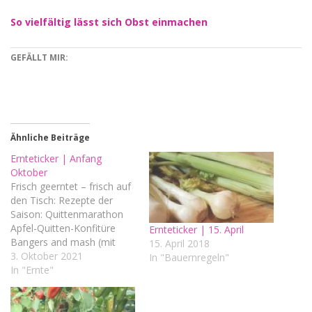
So vielfältig lässt sich Obst einmachen
GEFÄLLT MIR:
Ähnliche Beiträge
Ernteticker | Anfang
Oktober
Frisch geerntet – frisch auf
den Tisch: Rezepte der
Saison: Quittenmarathon
Apfel-Quitten-Konfitüre
Ernteticker | 15. April
Bangers and mash (mit
15. April 2018
Möhren, Kartoffeln und
3. Oktober 2021
In "Bauernregeln"
Sellerie) Gemüsefrikadellen
In "Ernte"
Gemüselasagne mit
veganer Béchamelsauce
Rucola-Kartoffel-Bällchen