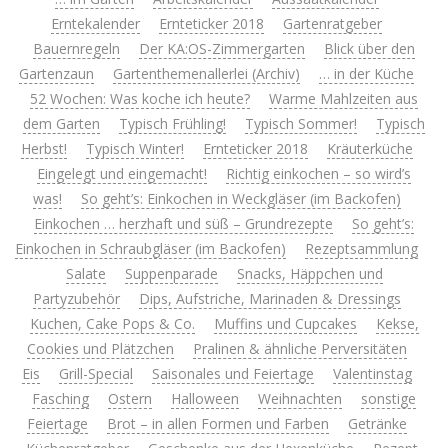
Erntekalender
Ernteticker 2018
Gartenratgeber
Bauernregeln
Der KA:OS-Zimmergarten
Blick über den
Gartenzaun
Gartenthemenallerlei (Archiv)
… in der Küche
52 Wochen: Was koche ich heute?
Warme Mahlzeiten aus
dem Garten
Typisch Frühling!
Typisch Sommer!
Typisch
Herbst!
Typisch Winter!
Ernteticker 2018
Kräuterküche
Eingelegt und eingemacht!
Richtig einkochen – so wird’s
was!
So geht’s: Einkochen in Weckgläser (im Backofen)
Einkochen … herzhaft und süß – Grundrezepte
So geht’s:
Einkochen in Schraubgläser (im Backofen)
Rezeptsammlung
Salate
Suppenparade
Snacks, Häppchen und
Partyzubehör
Dips, Aufstriche, Marinaden & Dressings
Kuchen, Cake Pops & Co.
Muffins und Cupcakes
Kekse,
Cookies und Plätzchen
Pralinen & ähnliche Perversitäten
Eis
Grill-Special
Saisonales und Feiertage
Valentinstag
Fasching
Ostern
Halloween
Weihnachten
sonstige
Feiertage
Brot – in allen Formen und Farben
Getränke