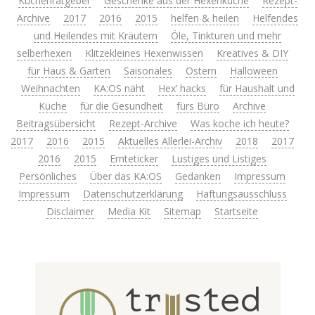
Küchenratgeber
Geschenke aus der Hexenküche
Rezept-
Archive
2017
2016
2015
helfen & heilen
Helfendes
und Heilendes mit Kräutern
Öle, Tinkturen und mehr
selberhexen
Klitzekleines Hexenwissen
Kreatives & DIY
für Haus & Garten
Saisonales
Ostern
Halloween
Weihnachten
KA:OS näht
Hex’ hacks
für Haushalt und
Küche
für die Gesundheit
fürs Büro
Archive
Beitragsübersicht
Rezept-Archive
Was koche ich heute?
2017
2016
2015
Aktuelles Allerlei-Archiv
2018
2017
2016
2015
Ernteticker
Lustiges und Listiges
Persönliches
Über das KA:OS
Gedanken
Impressum
Impressum
Datenschutzerklärung
Haftungsausschluss
Disclaimer
Media Kit
Sitemap
Startseite