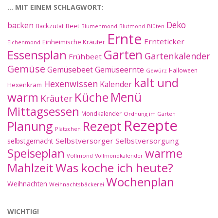
… MIT EINEM SCHLAGWORT:
Deko
backen
Beet
Backzutat
Blüten
Blumenmond
Blutmond
Ernte
Ernteticker
Einheimische Kräuter
Eichenmond
Essensplan
Garten
Gartenkalender
Frühbeet
Gemüse
Gemüseernte
Gemüsebeet
Halloween
Gewürz
kalt und
Hexenwissen
Kalender
Hexenkram
warm
Küche
Menü
Kräuter
Mittagsessen
Mondkalender
Ordnung im Garten
Rezepte
Planung
Rezept
Plätzchen
Selbstversorger
Selbstversorgung
selbstgemacht
Speiseplan
warme
Vollmond
Vollmondkalender
Mahlzeit
Was koche ich heute?
Wochenplan
Weihnachten
Weihnachtsbäckerei
WICHTIG!