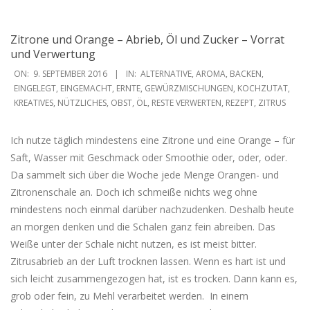
Zitrone und Orange – Abrieb, Öl und Zucker – Vorrat
und Verwertung
2016-
ON:
9. SEPTEMBER 2016
IN:
ALTERNATIVE
,
AROMA
,
BACKEN
,
09-
EINGELEGT
,
EINGEMACHT
,
ERNTE
,
GEWÜRZMISCHUNGEN
,
KOCHZUTAT
,
KREATIVES
,
NÜTZLICHES
,
OBST
,
ÖL
,
RESTE VERWERTEN
,
REZEPT
,
ZITRUS
09
Ich nutze täglich mindestens eine Zitrone und eine Orange – für
Saft, Wasser mit Geschmack oder Smoothie oder, oder, oder.
Da sammelt sich über die Woche jede Menge Orangen- und
Zitronenschale an. Doch ich schmeiße nichts weg ohne
mindestens noch einmal darüber nachzudenken. Deshalb heute
an morgen denken und die Schalen ganz fein abreiben. Das
Weiße unter der Schale nicht nutzen, es ist meist bitter.
Zitrusabrieb an der Luft trocknen lassen. Wenn es hart ist und
sich leicht zusammengezogen hat, ist es trocken. Dann kann es,
grob oder fein, zu Mehl verarbeitet werden. In einem