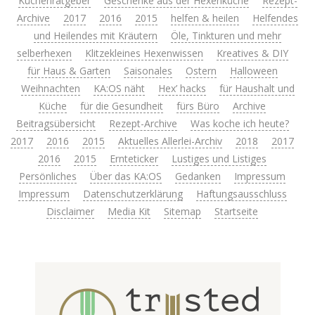
Küchenratgeber
Geschenke aus der Hexenküche
Rezept-
Archive
2017
2016
2015
helfen & heilen
Helfendes
und Heilendes mit Kräutern
Öle, Tinkturen und mehr
selberhexen
Klitzekleines Hexenwissen
Kreatives & DIY
für Haus & Garten
Saisonales
Ostern
Halloween
Weihnachten
KA:OS näht
Hex’ hacks
für Haushalt und
Küche
für die Gesundheit
fürs Büro
Archive
Beitragsübersicht
Rezept-Archive
Was koche ich heute?
2017
2016
2015
Aktuelles Allerlei-Archiv
2018
2017
2016
2015
Ernteticker
Lustiges und Listiges
Persönliches
Über das KA:OS
Gedanken
Impressum
Impressum
Datenschutzerklärung
Haftungsausschluss
Disclaimer
Media Kit
Sitemap
Startseite