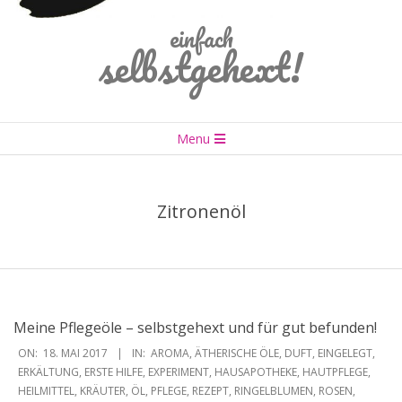
einfach
selbstgehext!
Primary
Menu
Navigation
Menu
Zitronenöl
Meine Pflegeöle – selbstgehext und für gut befunden!
2017-
ON:
18. MAI 2017
IN:
AROMA
,
ÄTHERISCHE ÖLE
,
DUFT
,
EINGELEGT
,
05-
ERKÄLTUNG
,
ERSTE HILFE
,
EXPERIMENT
,
HAUSAPOTHEKE
,
HAUTPFLEGE
,
HEILMITTEL
,
KRÄUTER
,
ÖL
,
PFLEGE
,
REZEPT
,
RINGELBLUMEN
,
ROSEN
,
18