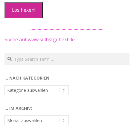
Los hexen!
Suche auf www.selbstgehext.de:
Search
… NACH KATEGORIEN:
…
nach
Kategorien:
… IM ARCHIV:
…
im
Archiv: