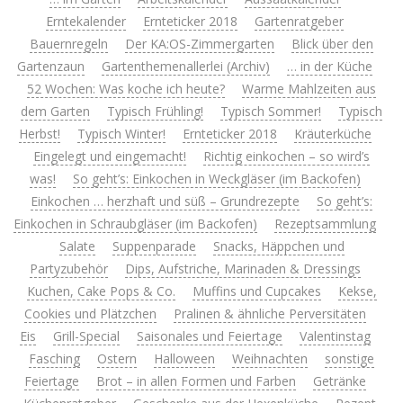
Erntekalender
Ernteticker 2018
Gartenratgeber
Bauernregeln
Der KA:OS-Zimmergarten
Blick über den
Gartenzaun
Gartenthemenallerlei (Archiv)
… in der Küche
52 Wochen: Was koche ich heute?
Warme Mahlzeiten aus
dem Garten
Typisch Frühling!
Typisch Sommer!
Typisch
Herbst!
Typisch Winter!
Ernteticker 2018
Kräuterküche
Eingelegt und eingemacht!
Richtig einkochen – so wird’s
was!
So geht’s: Einkochen in Weckgläser (im Backofen)
Einkochen … herzhaft und süß – Grundrezepte
So geht’s:
Einkochen in Schraubgläser (im Backofen)
Rezeptsammlung
Salate
Suppenparade
Snacks, Häppchen und
Partyzubehör
Dips, Aufstriche, Marinaden & Dressings
Kuchen, Cake Pops & Co.
Muffins und Cupcakes
Kekse,
Cookies und Plätzchen
Pralinen & ähnliche Perversitäten
Eis
Grill-Special
Saisonales und Feiertage
Valentinstag
Fasching
Ostern
Halloween
Weihnachten
sonstige
Feiertage
Brot – in allen Formen und Farben
Getränke