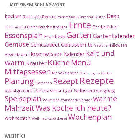
… MIT EINEM SCHLAGWORT:
Deko
backen
Beet
Backzutat
Blüten
Blumenmond
Blutmond
Ernte
Ernteticker
Einheimische Kräuter
Eichenmond
Essensplan
Garten
Gartenkalender
Frühbeet
Gemüse
Gemüseernte
Gemüsebeet
Halloween
Gewürz
kalt und
Hexenwissen
Kalender
Hexenkram
warm
Küche
Menü
Kräuter
Mittagsessen
Mondkalender
Ordnung im Garten
Rezepte
Planung
Rezept
Plätzchen
Selbstversorger
Selbstversorgung
selbstgemacht
Speiseplan
warme
Vollmond
Vollmondkalender
Mahlzeit
Was koche ich heute?
Wochenplan
Weihnachten
Weihnachtsbäckerei
WICHTIG!