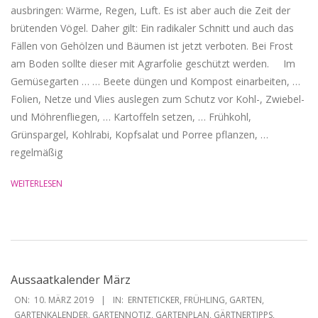
ausbringen: Wärme, Regen, Luft. Es ist aber auch die Zeit der
brütenden Vögel. Daher gilt: Ein radikaler Schnitt und auch das
Fällen von Gehölzen und Bäumen ist jetzt verboten. Bei Frost
am Boden sollte dieser mit Agrarfolie geschützt werden. Im
Gemüsegarten … … Beete düngen und Kompost einarbeiten, …
Folien, Netze und Vlies auslegen zum Schutz vor Kohl-, Zwiebel-
und Möhrenfliegen, … Kartoffeln setzen, … Frühkohl,
Grünspargel, Kohlrabi, Kopfsalat und Porree pflanzen, …
regelmäßig
WEITERLESEN
Aussaatkalender März
2019-
ON:
10. MÄRZ 2019
IN:
ERNTETICKER
,
FRÜHLING
,
GARTEN
,
03-
GARTENKALENDER
,
GARTENNOTIZ
,
GARTENPLAN
,
GÄRTNERTIPPS
,