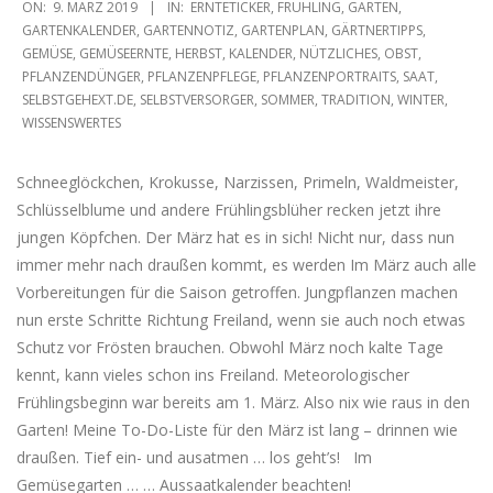
2019-
ON:
9. MÄRZ 2019
IN:
ERNTETICKER
,
FRÜHLING
,
GARTEN
,
03-
GARTENKALENDER
,
GARTENNOTIZ
,
GARTENPLAN
,
GÄRTNERTIPPS
,
GEMÜSE
,
GEMÜSEERNTE
,
HERBST
,
KALENDER
,
NÜTZLICHES
,
OBST
,
09
PFLANZENDÜNGER
,
PFLANZENPFLEGE
,
PFLANZENPORTRAITS
,
SAAT
,
SELBSTGEHEXT.DE
,
SELBSTVERSORGER
,
SOMMER
,
TRADITION
,
WINTER
,
WISSENSWERTES
Schneeglöckchen, Krokusse, Narzissen, Primeln, Waldmeister,
Schlüsselblume und andere Frühlingsblüher recken jetzt ihre
jungen Köpfchen. Der März hat es in sich! Nicht nur, dass nun
immer mehr nach draußen kommt, es werden Im März auch alle
Vorbereitungen für die Saison getroffen. Jungpflanzen machen
nun erste Schritte Richtung Freiland, wenn sie auch noch etwas
Schutz vor Frösten brauchen. Obwohl März noch kalte Tage
kennt, kann vieles schon ins Freiland. Meteorologischer
Frühlingsbeginn war bereits am 1. März. Also nix wie raus in den
Garten! Meine To-Do-Liste für den März ist lang – drinnen wie
draußen. Tief ein- und ausatmen … los geht’s! Im
Gemüsegarten … … Aussaatkalender beachten!