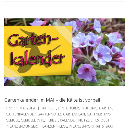
Gartenkalender im MAI – die Kälte ist vorbei!
2019-
ON:
11. MAI 2019
IN:
BEET
,
ERNTETICKER
,
FRÜHLING
,
GARTEN
,
05-
GARTENKALENDER
,
GARTENNOTIZ
,
GARTENPLAN
,
GÄRTNERTIPPS
,
GEMÜSE
,
GEMÜSEERNTE
,
HERBST
,
KALENDER
,
NÜTZLICHES
,
OBST
,
11
PFLANZENDÜNGER
,
PFLANZENPFLEGE
,
PFLANZENPORTRAITS
,
SAAT
,