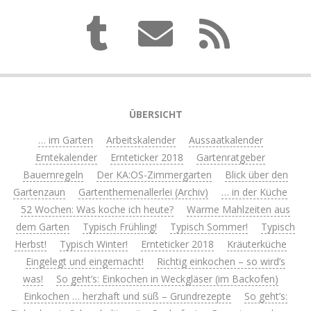
ÜBERSICHT
… im Garten
Arbeitskalender
Aussaatkalender
Erntekalender
Ernteticker 2018
Gartenratgeber
Bauernregeln
Der KA:OS-Zimmergarten
Blick über den
Gartenzaun
Gartenthemenallerlei (Archiv)
… in der Küche
52 Wochen: Was koche ich heute?
Warme Mahlzeiten aus
dem Garten
Typisch Frühling!
Typisch Sommer!
Typisch
Herbst!
Typisch Winter!
Ernteticker 2018
Kräuterküche
Eingelegt und eingemacht!
Richtig einkochen – so wird’s
was!
So geht’s: Einkochen in Weckgläser (im Backofen)
Einkochen … herzhaft und süß – Grundrezepte
So geht’s: