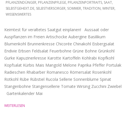
PFLANZENDÜNGER
,
PFLANZENPFLEGE
,
PFLANZENPORTRAITS
,
SAAT
,
SELBSTGEHEXT.DE
,
SELBSTVERSORGER
,
SOMMER
,
TRADITION
,
WINTER
,
WISSENSWERTES
Keimtest für veraltetes Saatgut einplanen! Aussaat oder
Auspflanzen im Freien Artischocke Aubergine Basilikum
Blumenkohl Brunnenkresse Chicorée Chinakohl Eisbergsalat
Endivie Erbsen Feldsalat Feuerbohne Grüne Bohne Grünkohl
Gurke Kapuzinerkresse Karotte Kartoffeln Kohlrabi Kopfkohl
Kopfsalat Kürbis Mais Mangold Melone Paprika Pfeffer Portulak
Radieschen Rhabarber Romanesco Römersalat Rosenkohl
Rotkohl Rübe Rübstiel Rucola Sellerie Sonnenblume Spinat
Stangenbohne Stangensellerie Tomate Wirsing Zucchini Zwiebel
Gartenkalender Mai
WEITERLESEN