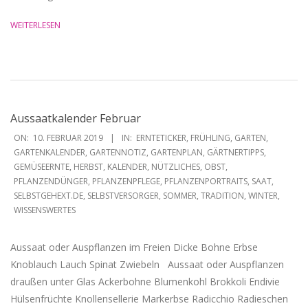
WEITERLESEN
Aussaatkalender Februar
2019-
ON:
10. FEBRUAR 2019
IN:
ERNTETICKER
,
FRÜHLING
,
GARTEN
,
02-
GARTENKALENDER
,
GARTENNOTIZ
,
GARTENPLAN
,
GÄRTNERTIPPS
,
GEMÜSEERNTE
,
HERBST
,
KALENDER
,
NÜTZLICHES
,
OBST
,
10
PFLANZENDÜNGER
,
PFLANZENPFLEGE
,
PFLANZENPORTRAITS
,
SAAT
,
SELBSTGEHEXT.DE
,
SELBSTVERSORGER
,
SOMMER
,
TRADITION
,
WINTER
,
WISSENSWERTES
Aussaat oder Auspflanzen im Freien Dicke Bohne Erbse
Knoblauch Lauch Spinat Zwiebeln Aussaat oder Auspflanzen
draußen unter Glas Ackerbohne Blumenkohl Brokkoli Endivie
Hülsenfrüchte Knollensellerie Markerbse Radicchio Radieschen