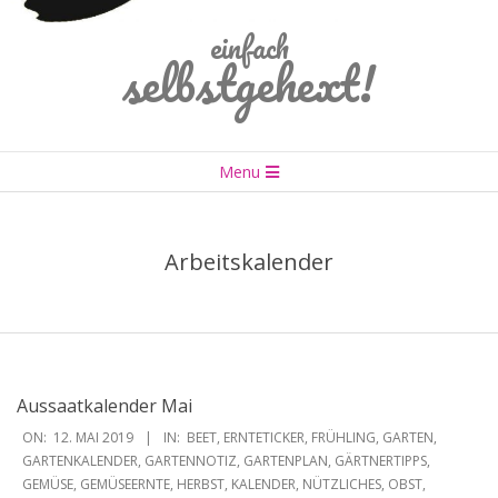
einfach
selbstgehext!
Primary
Menu
Navigation
Menu
Arbeitskalender
Aussaatkalender Mai
2019-
ON:
12. MAI 2019
IN:
BEET
,
ERNTETICKER
,
FRÜHLING
,
GARTEN
,
05-
GARTENKALENDER
,
GARTENNOTIZ
,
GARTENPLAN
,
GÄRTNERTIPPS
,
GEMÜSE
,
GEMÜSEERNTE
,
HERBST
,
KALENDER
,
NÜTZLICHES
,
OBST
,
12