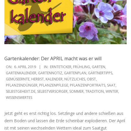
Gartenkalender: Der APRIL macht was er will
2019-
ON:
6. APRIL 2019
IN:
ERNTETICKER
,
FRÜHLING
,
GARTEN
,
04-
GARTENKALENDER
,
GARTENNOTIZ
,
GARTENPLAN
,
GÄRTNERTIPPS
,
GEMÜSEERNTE
,
HERBST
,
KALENDER
,
NÜTZLICHES
,
OBST
,
06
PFLANZENDÜNGER
,
PFLANZENPFLEGE
,
PFLANZENPORTRAITS
,
SAAT
,
SELBSTGEHEXT.DE
,
SELBSTVERSORGER
,
SOMMER
,
TRADITION
,
WINTER
,
WISSENSWERTES
Jetzt geht es erst richtig los. Setzlinge und andere schießen aus
dem Boden und lassen die Erde scheinbar explodieren. Der April
ist mit seinen wechselnden Wettern ideal zum Saatgut