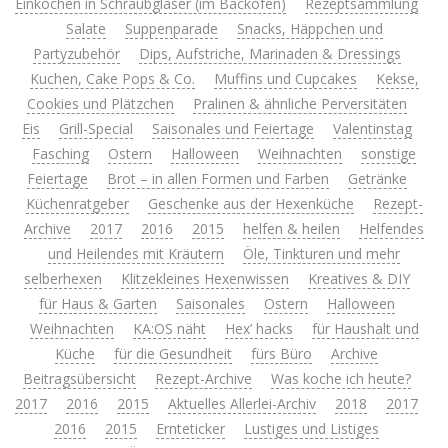
Einkochen in Schraubgläser (im Backofen)
Rezeptsammlung
Salate
Suppenparade
Snacks, Häppchen und
Partyzubehör
Dips, Aufstriche, Marinaden & Dressings
Kuchen, Cake Pops & Co.
Muffins und Cupcakes
Kekse,
Cookies und Plätzchen
Pralinen & ähnliche Perversitäten
Eis
Grill-Special
Saisonales und Feiertage
Valentinstag
Fasching
Ostern
Halloween
Weihnachten
sonstige
Feiertage
Brot – in allen Formen und Farben
Getränke
Küchenratgeber
Geschenke aus der Hexenküche
Rezept-
Archive
2017
2016
2015
helfen & heilen
Helfendes
und Heilendes mit Kräutern
Öle, Tinkturen und mehr
selberhexen
Klitzekleines Hexenwissen
Kreatives & DIY
für Haus & Garten
Saisonales
Ostern
Halloween
Weihnachten
KA:OS näht
Hex’ hacks
für Haushalt und
Küche
für die Gesundheit
fürs Büro
Archive
Beitragsübersicht
Rezept-Archive
Was koche ich heute?
2017
2016
2015
Aktuelles Allerlei-Archiv
2018
2017
2016
2015
Ernteticker
Lustiges und Listiges