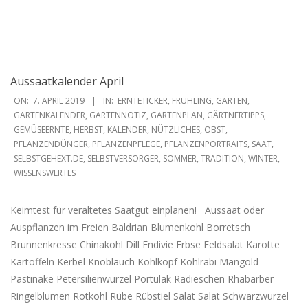
Aussaatkalender April
2019-
ON:
7. APRIL 2019
IN:
ERNTETICKER
,
FRÜHLING
,
GARTEN
,
04-
GARTENKALENDER
,
GARTENNOTIZ
,
GARTENPLAN
,
GÄRTNERTIPPS
,
GEMÜSEERNTE
,
HERBST
,
KALENDER
,
NÜTZLICHES
,
OBST
,
07
PFLANZENDÜNGER
,
PFLANZENPFLEGE
,
PFLANZENPORTRAITS
,
SAAT
,
SELBSTGEHEXT.DE
,
SELBSTVERSORGER
,
SOMMER
,
TRADITION
,
WINTER
,
WISSENSWERTES
Keimtest für veraltetes Saatgut einplanen! Aussaat oder
Auspflanzen im Freien Baldrian Blumenkohl Borretsch
Brunnenkresse Chinakohl Dill Endivie Erbse Feldsalat Karotte
Kartoffeln Kerbel Knoblauch Kohlkopf Kohlrabi Mangold
Pastinake Petersilienwurzel Portulak Radieschen Rhabarber
Ringelblumen Rotkohl Rübe Rübstiel Salat Salat Schwarzwurzel