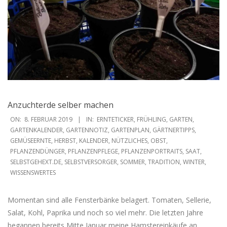
Anzuchterde selber machen
2019-
ON:
8. FEBRUAR 2019
IN:
ERNTETICKER
,
FRÜHLING
,
GARTEN
,
02-
GARTENKALENDER
,
GARTENNOTIZ
,
GARTENPLAN
,
GÄRTNERTIPPS
,
GEMÜSEERNTE
,
HERBST
,
KALENDER
,
NÜTZLICHES
,
OBST
,
08
PFLANZENDÜNGER
,
PFLANZENPFLEGE
,
PFLANZENPORTRAITS
,
SAAT
,
SELBSTGEHEXT.DE
,
SELBSTVERSORGER
,
SOMMER
,
TRADITION
,
WINTER
,
WISSENSWERTES
Momentan sind alle Fensterbänke belagert. Tomaten, Sellerie,
Salat, Kohl, Paprika und noch so viel mehr. Die letzten Jahre
begannen bereits Mitte Januar meine Hamstereinkäufe an