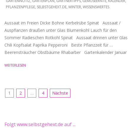
01-
GARTENNOTIZ
,
GARTENPLAN
,
GÄRTNERTIPPS
,
GEMÜSEERNTE
,
KALENDER
,
PFLANZENPFLEGE
,
SELBSTGEHEXT.DE
,
WINTER
,
WISSENSWERTES
13
Aussaat im Freien Dicke Bohne Kerbelrübe Spinat Aussaat /
Auspflanzen draußen unter Glas Blumenkohl Lauch für den
Sommer Radieschen Rotkohl Spinat Aussaat drinnen unter Glas
Chili Kopfsalat Paprika Pepperoni Beste Pflanzzeit für …
Beerensträucher Obstbäume Rhabarber Gartenkalender Januar
WEITERLESEN
Seitennummerierung
1
2
…
4
Nächste
der
Beiträge
Folgt www.selbstgehext.de auf ...