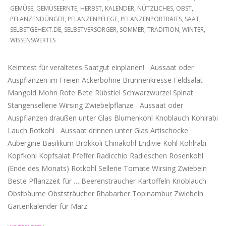
GEMÜSE
,
GEMÜSEERNTE
,
HERBST
,
KALENDER
,
NÜTZLICHES
,
OBST
,
10
PFLANZENDÜNGER
,
PFLANZENPFLEGE
,
PFLANZENPORTRAITS
,
SAAT
,
SELBSTGEHEXT.DE
,
SELBSTVERSORGER
,
SOMMER
,
TRADITION
,
WINTER
,
WISSENSWERTES
Keimtest für veraltetes Saatgut einplanen! Aussaat oder
Auspflanzen im Freien Ackerbohne Brunnenkresse Feldsalat
Mangold Mohn Rote Bete Rübstiel Schwarzwurzel Spinat
Stangensellerie Wirsing Zwiebelpflanze Aussaat oder
Auspflanzen draußen unter Glas Blumenkohl Knoblauch Kohlrabi
Lauch Rotkohl Aussaat drinnen unter Glas Artischocke
Aubergine Basilikum Brokkoli Chinakohl Endivie Kohl Kohlrabi
Kopfkohl Kopfsalat Pfeffer Radicchio Radieschen Rosenkohl
(Ende des Monats) Rotkohl Sellerie Tomate Wirsing Zwiebeln
Beste Pflanzzeit für … Beerensträucher Kartoffeln Knoblauch
Obstbäume Obststräucher Rhabarber Topinambur Zwiebeln
Gartenkalender für März