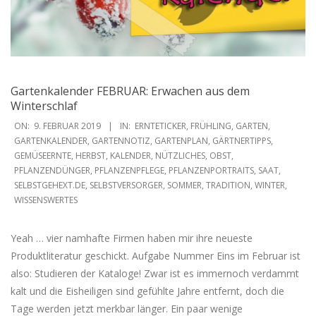
Gartenkalender FEBRUAR: Erwachen aus dem
Winterschlaf
2019-
ON:
9. FEBRUAR 2019
IN:
ERNTETICKER
,
FRÜHLING
,
GARTEN
,
02-
GARTENKALENDER
,
GARTENNOTIZ
,
GARTENPLAN
,
GÄRTNERTIPPS
,
GEMÜSEERNTE
,
HERBST
,
KALENDER
,
NÜTZLICHES
,
OBST
,
09
PFLANZENDÜNGER
,
PFLANZENPFLEGE
,
PFLANZENPORTRAITS
,
SAAT
,
SELBSTGEHEXT.DE
,
SELBSTVERSORGER
,
SOMMER
,
TRADITION
,
WINTER
,
WISSENSWERTES
Yeah … vier namhafte Firmen haben mir ihre neueste
Produktliteratur geschickt. Aufgabe Nummer Eins im Februar ist
also: Studieren der Kataloge! Zwar ist es immernoch verdammt
kalt und die Eisheiligen sind gefühlte Jahre entfernt, doch die
Tage werden jetzt merkbar länger. Ein paar wenige