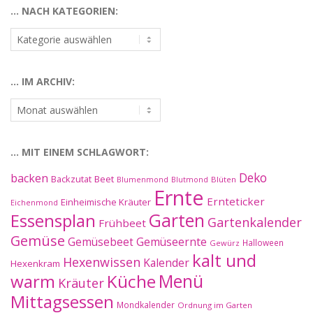
… NACH KATEGORIEN:
…
nach
Kategorien:
… IM ARCHIV:
…
im
Archiv:
… MIT EINEM SCHLAGWORT:
Deko
backen
Beet
Backzutat
Blüten
Blumenmond
Blutmond
Ernte
Ernteticker
Einheimische Kräuter
Eichenmond
Essensplan
Garten
Gartenkalender
Frühbeet
Gemüse
Gemüseernte
Gemüsebeet
Halloween
Gewürz
kalt und
Hexenwissen
Kalender
Hexenkram
warm
Küche
Menü
Kräuter
Mittagsessen
Mondkalender
Ordnung im Garten