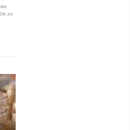
nkle
 Öle zur