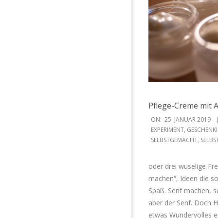
Pflege-Creme mit 
2019-
ON:
25. JANUAR 2019
01-
EXPERIMENT
,
GESCHENKI
SELBSTGEMACHT
,
SELBS
25
oder drei wuselige Fr
machen“, Ideen die so
Spaß. Senf machen, se
aber der Senf. Doch H
etwas Wundervolles en