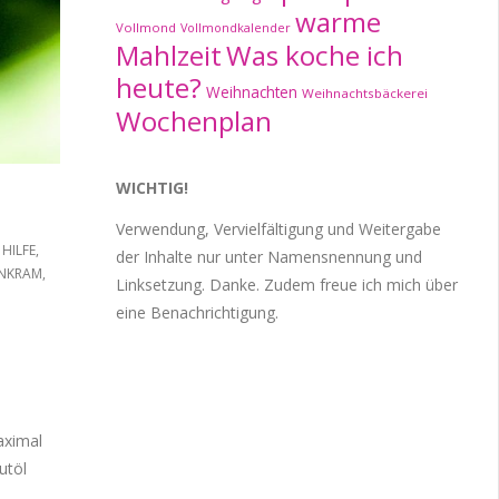
warme
Vollmond
Vollmondkalender
Mahlzeit
Was koche ich
heute?
Weihnachten
Weihnachtsbäckerei
Wochenplan
WICHTIG!
Verwendung, Vervielfältigung und Weitergabe
 HILFE
,
der Inhalte nur unter Namensnennung und
NKRAM
,
Linksetzung. Danke. Zudem freue ich mich über
eine Benachrichtigung.
aximal
utöl