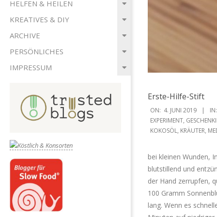
HELFEN & HEILEN
KREATIVES & DIY
ARCHIVE
PERSÖNLICHES
IMPRESSUM
Erste-Hilfe-Stift
2019-
ON:
4. JUNI 2019
IN:
06-
EXPERIMENT
,
GESCHENKI
KOKOSÖL
,
KRÄUTER
,
ME
04
bei kleinen Wunden, I
blutstillend und entz
der Hand zerrupfen, qu
100 Gramm Sonnenblum
lang. Wenn es schneller