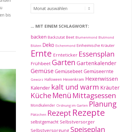
tunden
…
zu
im
en bis
Archiv:
… MIT EINEM SCHLAGWORT:
backen
Beet
Backzutat
Blumenmond
Blutmond
Deko
Einheimische Kräuter
Blüten
Eichenmond
Ernte
Essensplan
Ernteticker
Garten
Gartenkalender
Frühbeet
Gemüse
Gemüseernte
Gemüsebeet
Hexenwissen
Hexenkram
Halloween
Gewürz
kalt und warm
Kräuter
Kalender
Küche
Menü
Mittagsessen
Planung
Mondkalender
Ordnung im Garten
Rezepte
Rezept
Plätzchen
Selbstversorger
selbstgemacht
Speiseplan
Selbstversorgung