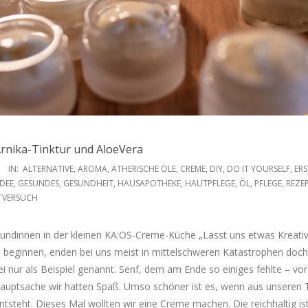
Arnika-Tinktur und AloeVera
IN:
ALTERNATIVE
,
AROMA
,
ÄTHERISCHE ÖLE
,
CREME
,
DIY
,
DO IT YOURSELF
,
ERS
DEE
,
GESUNDES
,
GESUNDHEIT
,
HAUSAPOTHEKE
,
HAUTPFLEGE
,
ÖL
,
PFLEGE
,
REZE
TVERSUCH
eundinnen in der kleinen KA:OS-Creme-Küche „Lasst uns etwas Kreati
 beginnen, enden bei uns meist in mittelschweren Katastrophen doch 
i nur als Beispiel genannt. Senf, dem am Ende so einiges fehlte – vor
auptsache wir hatten Spaß. Umso schöner ist es, wenn aus unseren 
tsteht. Dieses Mal wollten wir eine Creme machen. Die reichhaltig ist