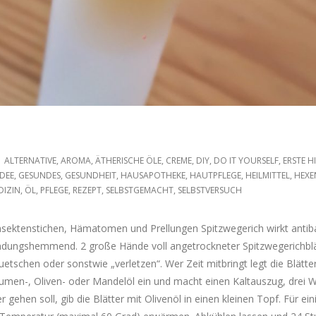
ALTERNATIVE
,
AROMA
,
ÄTHERISCHE ÖLE
,
CREME
,
DIY
,
DO IT YOURSELF
,
ERSTE H
DEE
,
GESUNDES
,
GESUNDHEIT
,
HAUSAPOTHEKE
,
HAUTPFLEGE
,
HEILMITTEL
,
HEXE
DIZIN
,
ÖL
,
PFLEGE
,
REZEPT
,
SELBSTGEMACHT
,
SELBSTVERSUCH
nsektenstichen, Hämatomen und Prellungen Spitzwegerich wirkt antibak
ündungshemmend. 2 große Hände voll angetrockneter Spitzwegerichblä
etschen oder sonstwie „verletzen“. Wer Zeit mitbringt legt die Blätte
en-, Oliven- oder Mandelöl ein und macht einen Kaltauszug, drei 
 gehen soll, gib die Blätter mit Olivenöl in einen kleinen Topf. Für ein