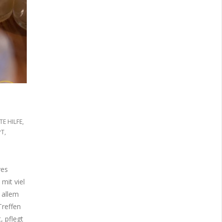
TE HILFE
,
PT
,
ves
mit viel
 allem
Treffen
, pflegt