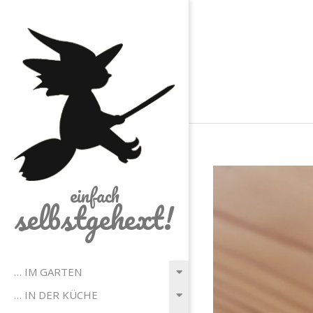
Skip
to
content
einfach
selbstgehext!
Primary
… IM GARTEN
Navigation
… IN DER KÜCHE
Menu