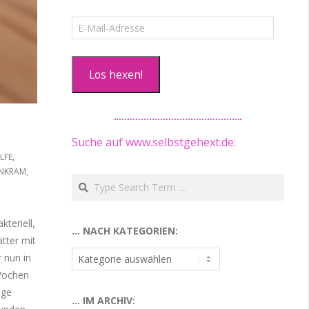
E-
Mail-
Adresse
Los hexen!
Suche auf www.selbstgehext.de:
ILFE
,
NKRAM
,
Search
teriell,
… NACH KATEGORIEN:
tter mit
…
r nun in
nach
Wochen
Kategorien:
ige
… IM ARCHIV: