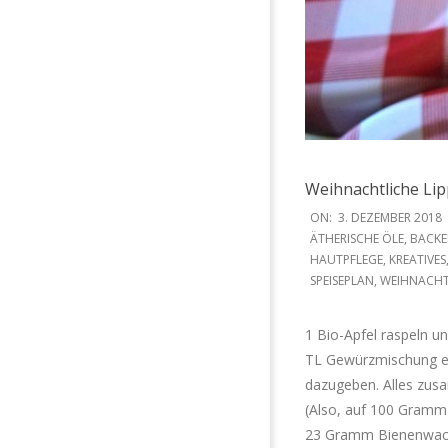
Weihnachtliche Li
2018-
ON:
3. DEZEMBER 2018
12-
ÄTHERISCHE ÖLE
,
BACK
HAUTPFLEGE
,
KREATIVES
03
SPEISEPLAN
,
WEIHNACH
1 Bio-Apfel raspeln u
TL Gewürzmischung er
dazugeben. Alles zus
(Also, auf 100 Gram
23 Gramm Bienenwachs