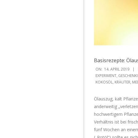
Basisrezepte: Ölau
2019-
ON:
14. APRIL 2019
04-
EXPERIMENT
,
GESCHENKI
KOKOSÖL
,
KRÄUTER
,
ME
14
Ölauszug, kalt Pflanze
anderweitig „verletzen
hochwertigem Pflanze
Verhältnis ist bei fri
fünf Wochen an einem
(„Rotöl“) sollte es ni