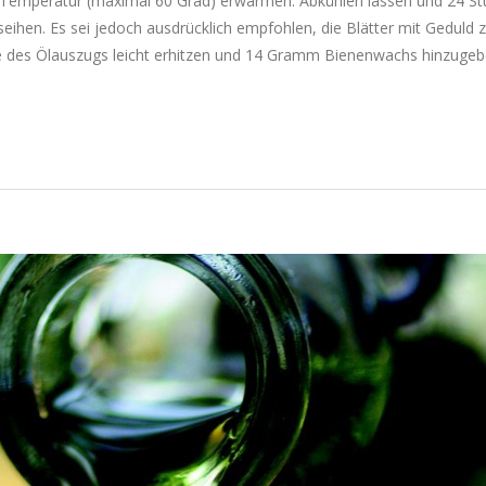
r Temperatur (maximal 60 Grad) erwärmen. Abkühlen lassen und 24 S
eihen. Es sei jedoch ausdrücklich empfohlen, die Blätter mit Geduld 
te des Ölauszugs leicht erhitzen und 14 Gramm Bienenwachs hinzugeb