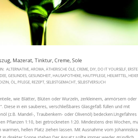
szug, Mazerat, Tinktur, Creme, Sole
IN:
ALTERNATIVE
,
AROMA
,
ÄTHERISCHE ÖLE
,
CREME
,
DIY
,
DO IT YOURSELF
,
ERSTE
DEE
,
GESUNDES
,
GESUNDHEIT
,
HAUSAPOTHEKE
,
HAUTPFLEGE
,
HEILMITTEL
,
HEXE
DIZIN
,
ÖL
,
PFLEGE
,
REZEPT
,
SELBSTGEMACHT
,
SELBSTVERSUCH
nteile, wie Blätter, Blüten oder Wurzeln, zerkleinern, anmörsern oder
“. Diese in ein sauberes, verschließbares Glasgefäß füllen und mit
nöl (z.B. Mandel-, Traubenkern- oder Olivenöl) bedecken.Ungefähres
schen Pflanzen 1:10, bei getrockneten 1:20. Mindestens drei Wochen, m
 warmen, hellen Platz ziehen lassen. Mit Ausnahme vom Johanniskra
cht in direkter Sonne stehen.Der Ansatz sollte immer wieder gründlich