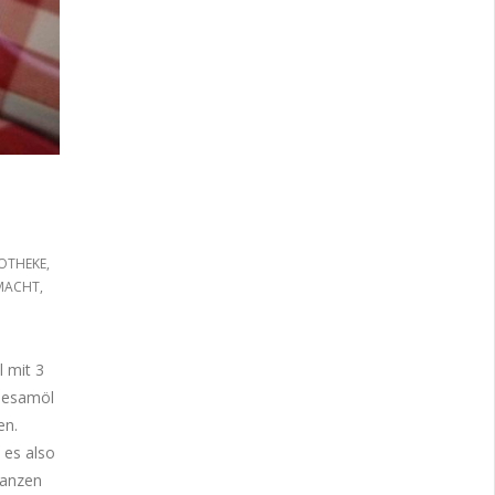
OTHEKE
,
MACHT
,
 mit 3
Sesamöl
en.
es also
tanzen