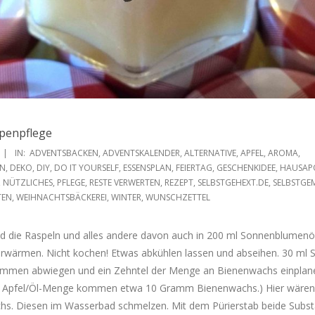
ppenpflege
IN:
ADVENTSBACKEN
,
ADVENTSKALENDER
,
ALTERNATIVE
,
APFEL
,
AROMA
,
EN
,
DEKO
,
DIY
,
DO IT YOURSELF
,
ESSENSPLAN
,
FEIERTAG
,
GESCHENKIDEE
,
HAUSAP
,
NÜTZLICHES
,
PFLEGE
,
RESTE VERWERTEN
,
REZEPT
,
SELBSTGEHEXT.DE
,
SELBSTGE
TEN
,
WEIHNACHTSBÄCKEREI
,
WINTER
,
WUNSCHZETTEL
nd die Raspeln und alles andere davon auch in 200 ml Sonnenblumenöl
wärmen. Nicht kochen! Etwas abkühlen lassen und abseihen. 30 ml 
ammen abwiegen und ein Zehntel der Menge an Bienenwachs einplan
m Apfel/Öl-Menge kommen etwa 10 Gramm Bienenwachs.) Hier wären 
. Diesen im Wasserbad schmelzen. Mit dem Pürierstab beide Subs