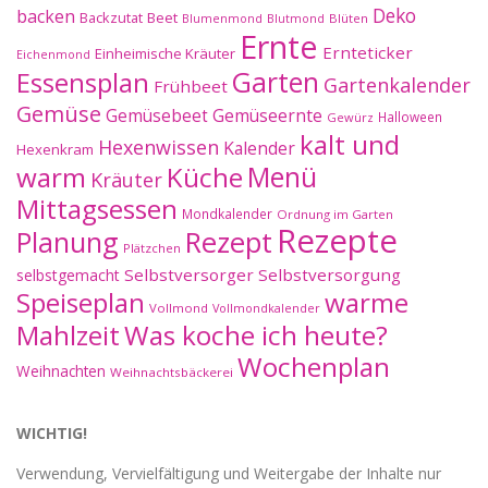
Deko
backen
Beet
Backzutat
Blüten
Blumenmond
Blutmond
Ernte
Ernteticker
Einheimische Kräuter
Eichenmond
Essensplan
Garten
Gartenkalender
Frühbeet
Gemüse
Gemüseernte
Gemüsebeet
Halloween
Gewürz
kalt und
Hexenwissen
Kalender
Hexenkram
warm
Küche
Menü
Kräuter
Mittagsessen
Mondkalender
Ordnung im Garten
Rezepte
Planung
Rezept
Plätzchen
Selbstversorger
Selbstversorgung
selbstgemacht
Speiseplan
warme
Vollmond
Vollmondkalender
Mahlzeit
Was koche ich heute?
Wochenplan
Weihnachten
Weihnachtsbäckerei
WICHTIG!
Verwendung, Vervielfältigung und Weitergabe der Inhalte nur