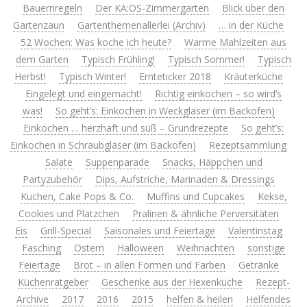
Bauernregeln
Der KA:OS-Zimmergarten
Blick über den
Gartenzaun
Gartenthemenallerlei (Archiv)
… in der Küche
52 Wochen: Was koche ich heute?
Warme Mahlzeiten aus
dem Garten
Typisch Frühling!
Typisch Sommer!
Typisch
Herbst!
Typisch Winter!
Ernteticker 2018
Kräuterküche
Eingelegt und eingemacht!
Richtig einkochen – so wird’s
was!
So geht’s: Einkochen in Weckgläser (im Backofen)
Einkochen … herzhaft und süß – Grundrezepte
So geht’s:
Einkochen in Schraubgläser (im Backofen)
Rezeptsammlung
Salate
Suppenparade
Snacks, Häppchen und
Partyzubehör
Dips, Aufstriche, Marinaden & Dressings
Kuchen, Cake Pops & Co.
Muffins und Cupcakes
Kekse,
Cookies und Plätzchen
Pralinen & ähnliche Perversitäten
Eis
Grill-Special
Saisonales und Feiertage
Valentinstag
Fasching
Ostern
Halloween
Weihnachten
sonstige
Feiertage
Brot – in allen Formen und Farben
Getränke
Küchenratgeber
Geschenke aus der Hexenküche
Rezept-
Archive
2017
2016
2015
helfen & heilen
Helfendes