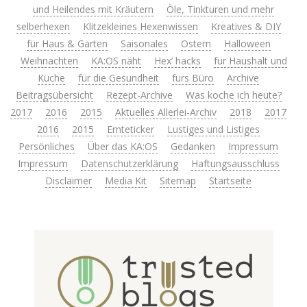
und Heilendes mit Kräutern
Öle, Tinkturen und mehr
selberhexen
Klitzekleines Hexenwissen
Kreatives & DIY
für Haus & Garten
Saisonales
Ostern
Halloween
Weihnachten
KA:OS näht
Hex’ hacks
für Haushalt und
Küche
für die Gesundheit
fürs Büro
Archive
Beitragsübersicht
Rezept-Archive
Was koche ich heute?
2017
2016
2015
Aktuelles Allerlei-Archiv
2018
2017
2016
2015
Ernteticker
Lustiges und Listiges
Persönliches
Über das KA:OS
Gedanken
Impressum
Impressum
Datenschutzerklärung
Haftungsausschluss
Disclaimer
Media Kit
Sitemap
Startseite