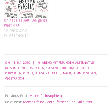
Ich habe es satt: Die ganze
Plastikflut
18. März 2018
In "Alternative"
2020-
ON:
18. MAI 2020
IN:
ABEND MIT FREUNDEN
,
ALTERNATIVE
,
05-
DESSERT
,
ERNTE
,
HÄPPCHEN
,
KREATIVES
,
MITBRINGSEL
,
RESTE
18
VERWERTEN
,
REZEPT
,
SELBSTGEHEXT.DE
,
SNACK
,
SOMMER
,
VEGAN
,
VEGETARISCH
Previous Post:
Meine Philosophie ;)
Next Post:
Mamas feine Brotaufstriche und Grillbutter