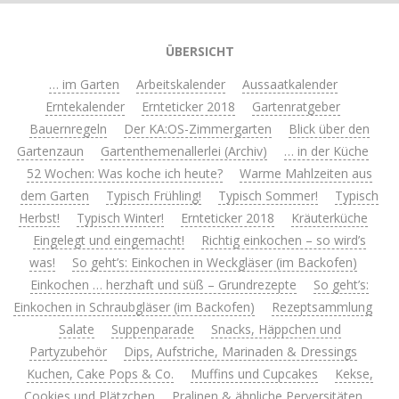
ÜBERSICHT
… im Garten
Arbeitskalender
Aussaatkalender
Erntekalender
Ernteticker 2018
Gartenratgeber
Bauernregeln
Der KA:OS-Zimmergarten
Blick über den
Gartenzaun
Gartenthemenallerlei (Archiv)
… in der Küche
52 Wochen: Was koche ich heute?
Warme Mahlzeiten aus
dem Garten
Typisch Frühling!
Typisch Sommer!
Typisch
Herbst!
Typisch Winter!
Ernteticker 2018
Kräuterküche
Eingelegt und eingemacht!
Richtig einkochen – so wird’s
was!
So geht’s: Einkochen in Weckgläser (im Backofen)
Einkochen … herzhaft und süß – Grundrezepte
So geht’s:
Einkochen in Schraubgläser (im Backofen)
Rezeptsammlung
Salate
Suppenparade
Snacks, Häppchen und
Partyzubehör
Dips, Aufstriche, Marinaden & Dressings
Kuchen, Cake Pops & Co.
Muffins und Cupcakes
Kekse,
Cookies und Plätzchen
Pralinen & ähnliche Perversitäten