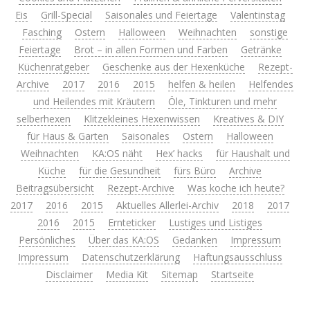
Eis
Grill-Special
Saisonales und Feiertage
Valentinstag
Fasching
Ostern
Halloween
Weihnachten
sonstige
Feiertage
Brot – in allen Formen und Farben
Getränke
Küchenratgeber
Geschenke aus der Hexenküche
Rezept-
Archive
2017
2016
2015
helfen & heilen
Helfendes
und Heilendes mit Kräutern
Öle, Tinkturen und mehr
selberhexen
Klitzekleines Hexenwissen
Kreatives & DIY
für Haus & Garten
Saisonales
Ostern
Halloween
Weihnachten
KA:OS näht
Hex’ hacks
für Haushalt und
Küche
für die Gesundheit
fürs Büro
Archive
Beitragsübersicht
Rezept-Archive
Was koche ich heute?
2017
2016
2015
Aktuelles Allerlei-Archiv
2018
2017
2016
2015
Ernteticker
Lustiges und Listiges
Persönliches
Über das KA:OS
Gedanken
Impressum
Impressum
Datenschutzerklärung
Haftungsausschluss
Disclaimer
Media Kit
Sitemap
Startseite