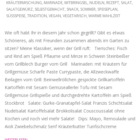
KRÄUTERMISCHUNG
,
MARINADE
,
MITBRINGSEL
,
NUDELN
,
REZEPT
,
SALAT
,
SALATGEWÜRZ
,
SELBSTGEMACHT
,
SNACK
,
SOMMER
,
SPEISEPLAN
,
SÜSSSPEISE
,
TRADITION
,
VEGAN
,
VEGETARISCH
,
WARME MAHLZEIT
Wie oft habt Ihr in diesem Jahr schon gegrillt? Gibt es etwas
Schöneres, als mit Freunden zusammen abends im Garten zu
sitzen? Meine Klassiker, wenn der Grill ruft: Tierisches: Fisch
und Rind am Spieß Pflaume und Minze in Schwein Steinbeißer
vom Grillblech Burger vom Grill Marinaden: mit Kräutern für
Grillgemüse Scharfe Paste Currypaste, die Allzweckwaffe
Beilagen vom Grill: Beinwellröllchen gespickte Grillkartoffeln
Kartoffeln mit Sesam Gemüseallerlei Tofu mit Sesam
Grillgemüse Grillspieße und durchgedrehte Kartoffeln am Spieß
Stockbrot Salate: Gurke-Granatapfel-Salat Franzis Schichtsalat
Nudelsalat Kartoffelsalat Brokkolisalat Couscoussalat ohne
Kochen und noch viel mehr Salate! Dips: Mayo, Remoulade und
Aioli Zwiebelschmalz Senf Kräuterbutter Tunfischcreme
WEITERLESEN