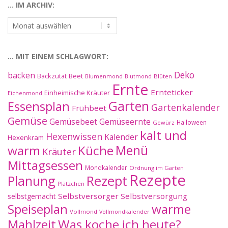
… IM ARCHIV:
…
im
Archiv:
… MIT EINEM SCHLAGWORT:
Deko
backen
Beet
Backzutat
Blüten
Blumenmond
Blutmond
Ernte
Ernteticker
Einheimische Kräuter
Eichenmond
Essensplan
Garten
Gartenkalender
Frühbeet
Gemüse
Gemüseernte
Gemüsebeet
Halloween
Gewürz
kalt und
Hexenwissen
Kalender
Hexenkram
warm
Küche
Menü
Kräuter
Mittagsessen
Mondkalender
Ordnung im Garten
Rezepte
Planung
Rezept
Plätzchen
Selbstversorger
Selbstversorgung
selbstgemacht
Speiseplan
warme
Vollmond
Vollmondkalender
Mahlzeit
Was koche ich heute?