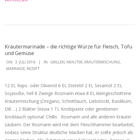
Kräutermarinade – die richtige Würze für Fleisch, Tofu
und Gemüse
2016-
ON:
3. JULI 2016
IN:
GRILLEN
,
KRÄUTER
,
KRÄUTERMISCHUNG
,
07-
MARINADE
,
REZEPT
03
12 EL Raps- oder Olivenöl 6 EL Distelöl 2 EL Sesamöl 2 EL
Sojasoße, hell 8 Zweige Rosmarin etwa 8 EL kleingeschnittene
Kräutermischung (Oregano, Schnittlauch, Liebstöckl, Basilikum,
Dill …) 2 Blätter Stevia 1 TL Knobipaste oder geriebenen
Knoblauch optional: Chillis Rosmarin und alle anderen Kräuter
säubern. Der Rosmarin wird mit dem Fleischhammer bearbeitet,
sodass seine Struktur deutliche Macken hat, er sollte jedoch als