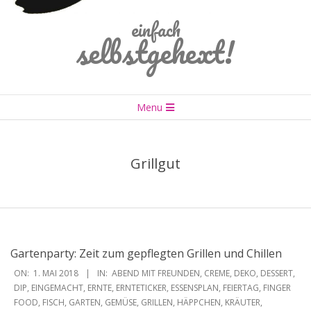
einfach
selbstgehext!
Primary
Menu
Navigation
Menu
Grillgut
Gartenparty: Zeit zum gepflegten Grillen und Chillen
2018-
ON:
1. MAI 2018
IN:
ABEND MIT FREUNDEN
,
CREME
,
DEKO
,
DESSERT
,
05-
DIP
,
EINGEMACHT
,
ERNTE
,
ERNTETICKER
,
ESSENSPLAN
,
FEIERTAG
,
FINGER
FOOD
,
FISCH
,
GARTEN
,
GEMÜSE
,
GRILLEN
,
HÄPPCHEN
,
KRÄUTER
,
01