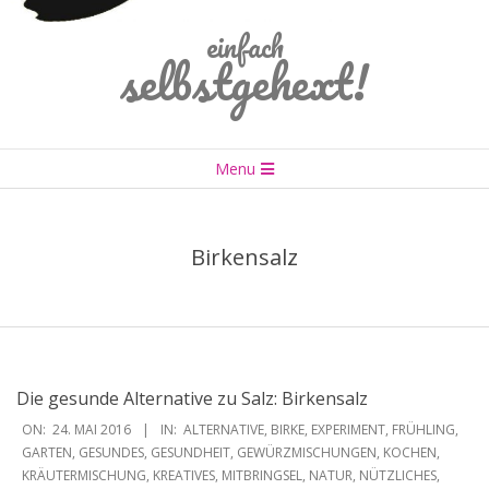
einfach
selbstgehext!
Primary
Menu
Navigation
Menu
Birkensalz
Die gesunde Alternative zu Salz: Birkensalz
2016-
ON:
24. MAI 2016
IN:
ALTERNATIVE
,
BIRKE
,
EXPERIMENT
,
FRÜHLING
,
05-
GARTEN
,
GESUNDES
,
GESUNDHEIT
,
GEWÜRZMISCHUNGEN
,
KOCHEN
,
KRÄUTERMISCHUNG
,
KREATIVES
,
MITBRINGSEL
,
NATUR
,
NÜTZLICHES
,
24