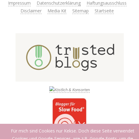
Impressum
Datenschutzerklärung
Haftungsausschluss
Disclaimer
Media Kit
Sitemap
Startseite
Für mich sind Cookies nur Kekse. Doch diese Seite verwendet
Cookies und Google-Services, wie z.B. Google Fonts, um die