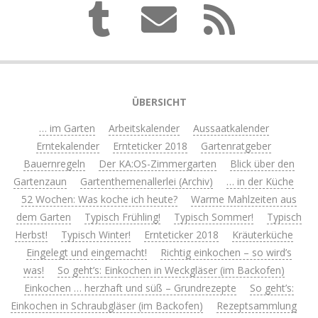
ÜBERSICHT
… im Garten
Arbeitskalender
Aussaatkalender
Erntekalender
Ernteticker 2018
Gartenratgeber
Bauernregeln
Der KA:OS-Zimmergarten
Blick über den
Gartenzaun
Gartenthemenallerlei (Archiv)
… in der Küche
52 Wochen: Was koche ich heute?
Warme Mahlzeiten aus
dem Garten
Typisch Frühling!
Typisch Sommer!
Typisch
Herbst!
Typisch Winter!
Ernteticker 2018
Kräuterküche
Eingelegt und eingemacht!
Richtig einkochen – so wird’s
was!
So geht’s: Einkochen in Weckgläser (im Backofen)
Einkochen … herzhaft und süß – Grundrezepte
So geht’s:
Einkochen in Schraubgläser (im Backofen)
Rezeptsammlung