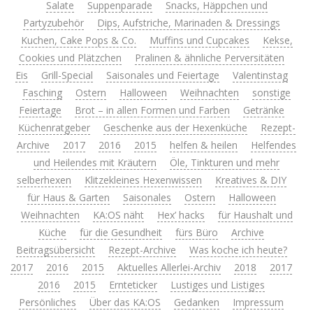
Salate
Suppenparade
Snacks, Häppchen und
Partyzubehör
Dips, Aufstriche, Marinaden & Dressings
Kuchen, Cake Pops & Co.
Muffins und Cupcakes
Kekse,
Cookies und Plätzchen
Pralinen & ähnliche Perversitäten
Eis
Grill-Special
Saisonales und Feiertage
Valentinstag
Fasching
Ostern
Halloween
Weihnachten
sonstige
Feiertage
Brot – in allen Formen und Farben
Getränke
Küchenratgeber
Geschenke aus der Hexenküche
Rezept-
Archive
2017
2016
2015
helfen & heilen
Helfendes
und Heilendes mit Kräutern
Öle, Tinkturen und mehr
selberhexen
Klitzekleines Hexenwissen
Kreatives & DIY
für Haus & Garten
Saisonales
Ostern
Halloween
Weihnachten
KA:OS näht
Hex’ hacks
für Haushalt und
Küche
für die Gesundheit
fürs Büro
Archive
Beitragsübersicht
Rezept-Archive
Was koche ich heute?
2017
2016
2015
Aktuelles Allerlei-Archiv
2018
2017
2016
2015
Ernteticker
Lustiges und Listiges
Persönliches
Über das KA:OS
Gedanken
Impressum