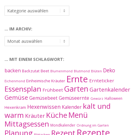
…
nach
Kategorien:
… IM ARCHIV:
…
im
Archiv:
… MIT EINEM SCHLAGWORT:
Deko
backen
Beet
Backzutat
Blüten
Blumenmond
Blutmond
Ernte
Ernteticker
Einheimische Kräuter
Eichenmond
Essensplan
Garten
Gartenkalender
Frühbeet
Gemüse
Gemüseernte
Gemüsebeet
Halloween
Gewürz
kalt und
Hexenwissen
Kalender
Hexenkram
warm
Küche
Menü
Kräuter
Mittagsessen
Mondkalender
Ordnung im Garten
Rezepte
Planung
Rezept
Plätzchen