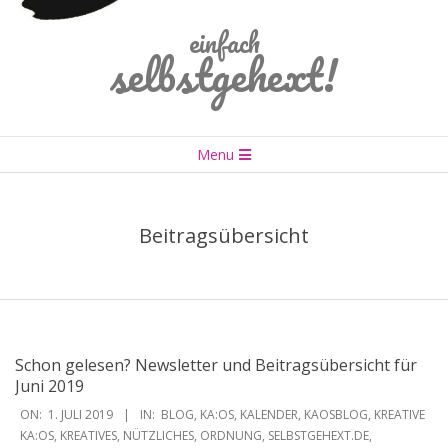
einfach
selbstgehext!
Primary
Menu
Navigation
Menu
Beitragsübersicht
Schon gelesen? Newsletter und Beitragsübersicht für
Juni 2019
2019-
ON:
1. JULI 2019
IN:
BLOG
,
KA:OS
,
KALENDER
,
KAOSBLOG
,
KREATIVE
07-
KA:OS
,
KREATIVES
,
NÜTZLICHES
,
ORDNUNG
,
SELBSTGEHEXT.DE
,