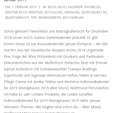
2019-
ON:
1. FEBRUAR 2019
IN:
BLOG
,
KA:OS
,
KALENDER
,
KAOSBLOG
,
02-
KREATIVE KA:OS
,
KREATIVES
,
NÜTZLICHES
,
ORDNUNG
,
SELBSTGEHEXT.DE
,
SELBSTGEMACHT
,
TIPP
,
WISSENSWERTES
,
WOCHENPLAN
01
Schon gelesen? Newsletter und Beitragsübersicht für Dezember
2018 Unser KAOS-Garten Gartenkalender JANUAR: Es gibt
immer etwas zu tun Aussaatkalender Januar Kompost – der Mix
macht‘s Aus der Hexenküche Rezepte-Archiv 2018 Urgetreide:
Eine Frage der Ähre Proteinbrot mit Grünkern und Pastinaken
Einkornbrötchen aus der Muffinform Einfaches Brot mit Emmer
Kamut-Kürbisbrot mit Schinkenwürfeln Tsampa-Bratlinge
Superfoods und regionale Alternativen helfen, heilen & hex hex
Pflege-Creme mit Arnika-Tinktur und AloeVera Vollmondkalender
für 2019 Mondphasen 2019 Alter Mond, Wolfmond Persönliches
Ich habe es satt: Unfaire Produkte, die Leiden schaffen
Vollmondkalender für 2019 Mondphasen 2019 Mehr Januar-
relevante Themen: Alle Vöglein sind schon da … Alter Mond,