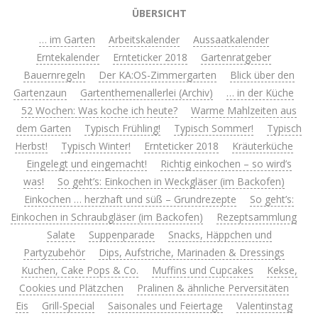
ÜBERSICHT
… im Garten
Arbeitskalender
Aussaatkalender
Erntekalender
Ernteticker 2018
Gartenratgeber
Bauernregeln
Der KA:OS-Zimmergarten
Blick über den
Gartenzaun
Gartenthemenallerlei (Archiv)
… in der Küche
52 Wochen: Was koche ich heute?
Warme Mahlzeiten aus
dem Garten
Typisch Frühling!
Typisch Sommer!
Typisch
Herbst!
Typisch Winter!
Ernteticker 2018
Kräuterküche
Eingelegt und eingemacht!
Richtig einkochen – so wird’s
was!
So geht’s: Einkochen in Weckgläser (im Backofen)
Einkochen … herzhaft und süß – Grundrezepte
So geht’s:
Einkochen in Schraubgläser (im Backofen)
Rezeptsammlung
Salate
Suppenparade
Snacks, Häppchen und
Partyzubehör
Dips, Aufstriche, Marinaden & Dressings
Kuchen, Cake Pops & Co.
Muffins und Cupcakes
Kekse,
Cookies und Plätzchen
Pralinen & ähnliche Perversitäten
Eis
Grill-Special
Saisonales und Feiertage
Valentinstag