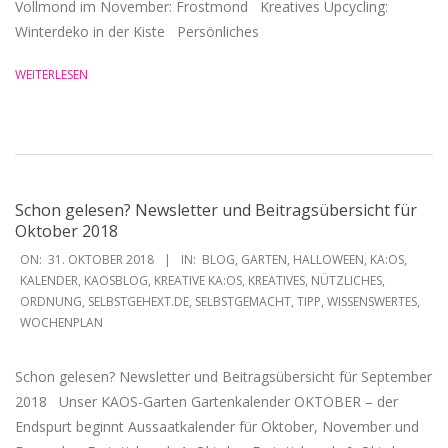
Vollmond im November: Frostmond Kreatives Upcycling:
Winterdeko in der Kiste Persönliches
WEITERLESEN
Schon gelesen? Newsletter und Beitragsübersicht für
Oktober 2018
2018-
ON:
31. OKTOBER 2018
IN:
BLOG
,
GARTEN
,
HALLOWEEN
,
KA:OS
,
10-
KALENDER
,
KAOSBLOG
,
KREATIVE KA:OS
,
KREATIVES
,
NÜTZLICHES
,
ORDNUNG
,
SELBSTGEHEXT.DE
,
SELBSTGEMACHT
,
TIPP
,
WISSENSWERTES
,
31
WOCHENPLAN
Schon gelesen? Newsletter und Beitragsübersicht für September
2018 Unser KAOS-Garten Gartenkalender OKTOBER – der
Endspurt beginnt Aussaatkalender für Oktober, November und