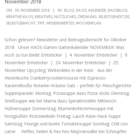
November 2018
2018-
ON:
30. NOVEMBER 2018
IN:
BLOG
,
KA:OS
,
KALENDER
,
KAOSBLOG
,
11-
KREATIVE KA:OS
,
KREATIVES
,
NÜTZLICHES
,
ORDNUNG
,
SELBSTGEHEXT.DE
,
SELBSTGEMACHT
,
TIPP
,
WISSENSWERTES
,
WOCHENPLAN
30
Schon gelesen? Newsletter und Beitragsübersicht für Oktober
2018 Unser KAOS-Garten Gartenkalender NOVEMBER: Was
noch zu tun bleibt Ernteticker | 4. November Ernteticker | 9.
November Ernteticker | 24. November Ernteticker | 25.
November Upcycling: Winterdeko in der Kiste Aus der
Hexenküche Cranberrycookiemousse mit Espresso-
Karamellsoße Rotwein-Kräuter-Salz – perfekt für Fleischgerichte
Suppenparade: Montag: Pizzasuppe dazu Pizza sticks Dienstag:
Grießsuppe wie bei Mama dazu Spinatknödeln Mittwoch:
Hühnersuppe Donnerstag: Blumenkohlcremesuppe mit
honigsüßen Röstzwiebeln Freitag: Lauch-Käse-Hack-Suppe
Samstag: Feurige und bunte Tomatensuppe Sonntag: Chili con
carne helfen, heilen & hex hex Majoransalbe bei Schnupfen