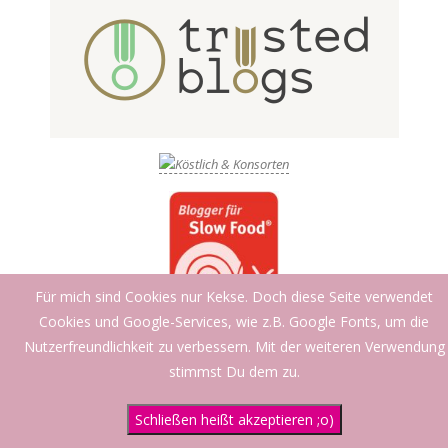
Für mich sind Cookies nur Kekse. Doch diese Seite verwendet
Cookies und Google-Services, wie z.B. Google Fonts, um die
Nutzerfreundlichkeit zu verbessern. Mit der weiteren Verwendung
stimmst Du dem zu.
Schließen heißt akzeptieren ;o)