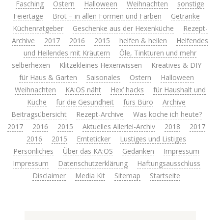
Fasching
Ostern
Halloween
Weihnachten
sonstige
Feiertage
Brot – in allen Formen und Farben
Getränke
Küchenratgeber
Geschenke aus der Hexenküche
Rezept-
Archive
2017
2016
2015
helfen & heilen
Helfendes
und Heilendes mit Kräutern
Öle, Tinkturen und mehr
selberhexen
Klitzekleines Hexenwissen
Kreatives & DIY
für Haus & Garten
Saisonales
Ostern
Halloween
Weihnachten
KA:OS näht
Hex’ hacks
für Haushalt und
Küche
für die Gesundheit
fürs Büro
Archive
Beitragsübersicht
Rezept-Archive
Was koche ich heute?
2017
2016
2015
Aktuelles Allerlei-Archiv
2018
2017
2016
2015
Ernteticker
Lustiges und Listiges
Persönliches
Über das KA:OS
Gedanken
Impressum
Impressum
Datenschutzerklärung
Haftungsausschluss
Disclaimer
Media Kit
Sitemap
Startseite