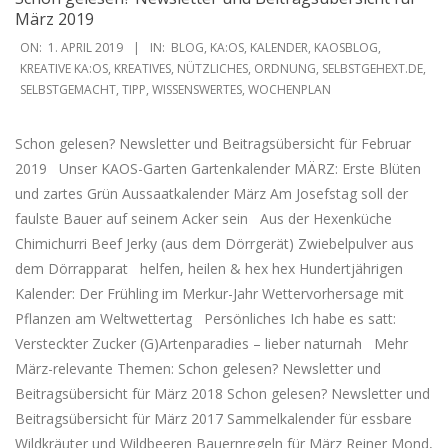
März 2019
2019-
ON:
1. APRIL 2019
IN:
BLOG
,
KA:OS
,
KALENDER
,
KAOSBLOG
,
04-
KREATIVE KA:OS
,
KREATIVES
,
NÜTZLICHES
,
ORDNUNG
,
SELBSTGEHEXT.DE
,
SELBSTGEMACHT
,
TIPP
,
WISSENSWERTES
,
WOCHENPLAN
01
Schon gelesen? Newsletter und Beitragsübersicht für Februar
2019 Unser KAOS-Garten Gartenkalender MÄRZ: Erste Blüten
und zartes Grün Aussaatkalender März Am Josefstag soll der
faulste Bauer auf seinem Acker sein Aus der Hexenküche
Chimichurri Beef Jerky (aus dem Dörrgerät) Zwiebelpulver aus
dem Dörrapparat helfen, heilen & hex hex Hundertjährigen
Kalender: Der Frühling im Merkur-Jahr Wettervorhersage mit
Pflanzen am Weltwettertag Persönliches Ich habe es satt:
Versteckter Zucker (G)Artenparadies – lieber naturnah Mehr
März-relevante Themen: Schon gelesen? Newsletter und
Beitragsübersicht für März 2018 Schon gelesen? Newsletter und
Beitragsübersicht für März 2017 Sammelkalender für essbare
Wildkräuter und Wildbeeren Bauernregeln für März Reiner Mond,