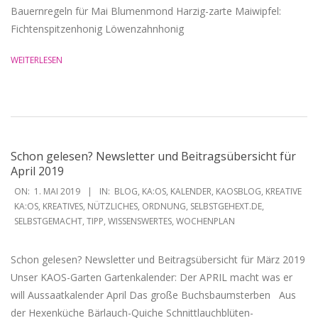
Bauernregeln für Mai Blumenmond Harzig-zarte Maiwipfel:
Fichtenspitzenhonig Löwenzahnhonig
WEITERLESEN
Schon gelesen? Newsletter und Beitragsübersicht für
April 2019
2019-
ON:
1. MAI 2019
IN:
BLOG
,
KA:OS
,
KALENDER
,
KAOSBLOG
,
KREATIVE
05-
KA:OS
,
KREATIVES
,
NÜTZLICHES
,
ORDNUNG
,
SELBSTGEHEXT.DE
,
SELBSTGEMACHT
,
TIPP
,
WISSENSWERTES
,
WOCHENPLAN
01
Schon gelesen? Newsletter und Beitragsübersicht für März 2019
Unser KAOS-Garten Gartenkalender: Der APRIL macht was er
will Aussaatkalender April Das große Buchsbaumsterben Aus
der Hexenküche Bärlauch-Quiche Schnittlauchblüten-