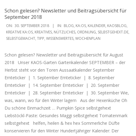
Schon gelesen? Newsletter und Beitragsübersicht für
September 2018
2018-
ON:
30. SEPTEMBER 2018
IN:
BLOG
,
KA:OS
,
KALENDER
,
KAOSBLOG
,
09-
KREATIVE KA:OS
,
KREATIVES
,
NÜTZLICHES
,
ORDNUNG
,
SELBSTGEHEXT.DE
,
SELBSTGEMACHT
,
TIPP
,
WISSENSWERTES
,
WOCHENPLAN
30
Schon gelesen? Newsletter und Beitragsübersicht für August
2018 Unser KAOS-Garten Gartenkalender SEPTEMBER – der
Herbst steht vor den Toren Aussaatkalender September
Ernteticker | 1. September Ernteticker | 8. September
Ernteticker | 14. September Ernteticker | 20. September
Ernteticker | 28. September Ernteticker | 30. September Wie,
was, wann, wo für den Winter lagern Aus der Hexenküche Oh
Du schöne Einmachzeit … Pumpkin Spice selbstgehext
Liebstöckl-Paste: Gesundes Maggi selbstgehext Tomatenmark
selbstgehext helfen, heilen & hex hex Sommerliche Düfte
konservieren für den Winter Hundertjähriger Kalender: Der