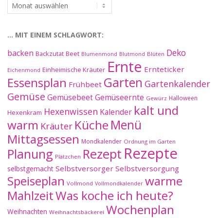
…
im
Archiv:
… MIT EINEM SCHLAGWORT:
Deko
backen
Beet
Backzutat
Blüten
Blumenmond
Blutmond
Ernte
Ernteticker
Einheimische Kräuter
Eichenmond
Essensplan
Garten
Gartenkalender
Frühbeet
Gemüse
Gemüseernte
Gemüsebeet
Halloween
Gewürz
kalt und
Hexenwissen
Kalender
Hexenkram
warm
Küche
Menü
Kräuter
Mittagsessen
Mondkalender
Ordnung im Garten
Rezepte
Planung
Rezept
Plätzchen
Selbstversorger
Selbstversorgung
selbstgemacht
Speiseplan
warme
Vollmond
Vollmondkalender
Mahlzeit
Was koche ich heute?
Wochenplan
Weihnachten
Weihnachtsbäckerei