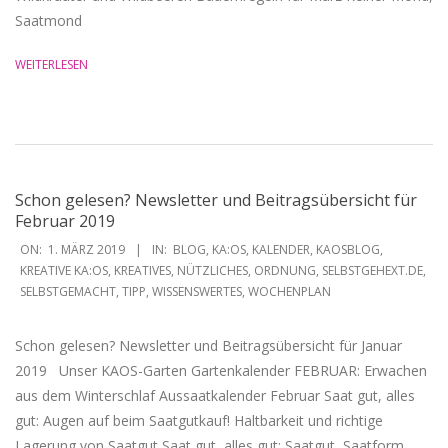
Saatmond
WEITERLESEN
Schon gelesen? Newsletter und Beitragsübersicht für
Februar 2019
2019-
ON:
1. MÄRZ 2019
IN:
BLOG
,
KA:OS
,
KALENDER
,
KAOSBLOG
,
03-
KREATIVE KA:OS
,
KREATIVES
,
NÜTZLICHES
,
ORDNUNG
,
SELBSTGEHEXT.DE
,
SELBSTGEMACHT
,
TIPP
,
WISSENSWERTES
,
WOCHENPLAN
01
Schon gelesen? Newsletter und Beitragsübersicht für Januar
2019 Unser KAOS-Garten Gartenkalender FEBRUAR: Erwachen
aus dem Winterschlaf Aussaatkalender Februar Saat gut, alles
gut: Augen auf beim Saatgutkauf! Haltbarkeit und richtige
Lagerung von Saatgut Saat gut, alles gut: Saatgut, Saatform,