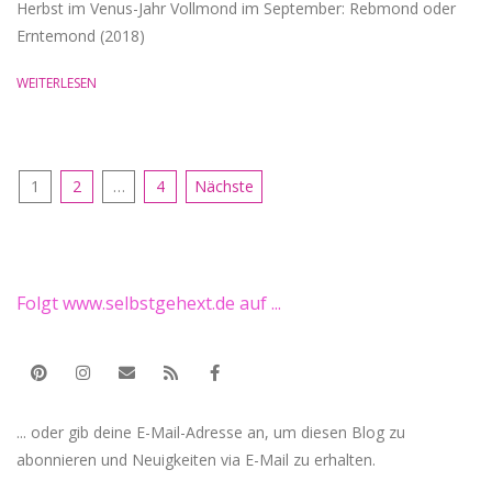
Herbst im Venus-Jahr Vollmond im September: Rebmond oder
Erntemond (2018)
WEITERLESEN
Seitennummerierung
1
2
…
4
Nächste
der
Beiträge
Folgt www.selbstgehext.de auf ...
... oder gib deine E-Mail-Adresse an, um diesen Blog zu
abonnieren und Neuigkeiten via E-Mail zu erhalten.