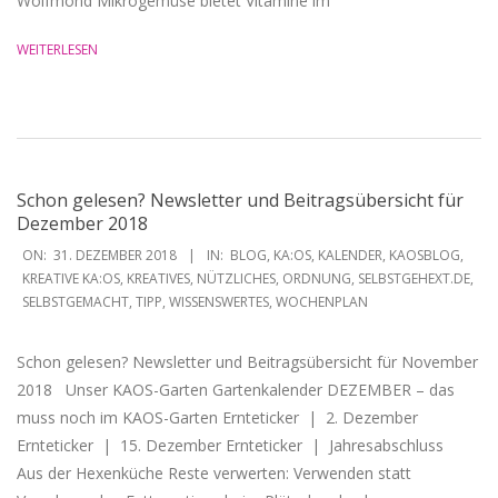
Wolfmond Mikrogemüse bietet Vitamine im
WEITERLESEN
Schon gelesen? Newsletter und Beitragsübersicht für
Dezember 2018
2018-
ON:
31. DEZEMBER 2018
IN:
BLOG
,
KA:OS
,
KALENDER
,
KAOSBLOG
,
12-
KREATIVE KA:OS
,
KREATIVES
,
NÜTZLICHES
,
ORDNUNG
,
SELBSTGEHEXT.DE
,
SELBSTGEMACHT
,
TIPP
,
WISSENSWERTES
,
WOCHENPLAN
31
Schon gelesen? Newsletter und Beitragsübersicht für November
2018 Unser KAOS-Garten Gartenkalender DEZEMBER – das
muss noch im KAOS-Garten Ernteticker | 2. Dezember
Ernteticker | 15. Dezember Ernteticker | Jahresabschluss
Aus der Hexenküche Reste verwerten: Verwenden statt