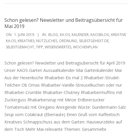
Schon gelesen? Newsletter und Beitragsübersicht für
Mai 2019
2019-
ON:
1. JUNI 2019
IN:
BLOG
,
KA:OS
,
KALENDER
,
KAOSBLOG
,
KREATIVE
06-
KA:OS
,
KREATIVES
,
NÜTZLICHES
,
ORDNUNG
,
SELBSTGEHEXT.DE
,
SELBSTGEMACHT
,
TIPP
,
WISSENSWERTES
,
WOCHENPLAN
01
Schon gelesen? Newsletter und Beitragsübersicht für April 2019
Unser KAOS-Garten Aussaatkalender Mai Gartenkalender Mai
Aus der Hexenküche Rhabarber-Eis mal 2 Rhabarber-Strudel-
Teilchen Ob Omas Rhabarber-Vanille-Streuselkuchen oder nur
Rhabarber-Crumble Rhabarber-Chutney Rhabarbermuffins mit
Zuckerguss Rhabarbersirup mit Minze Erdbeerzucker
Tomatensalz mit Oregano Anregende Würze: Gundermann-Salz
Sirup vom Colakraut (Eberraute) Einen Gruß vom Kaffeetisch
Kreatives Schnappschuss aus dem Garten: Hauswurzdeko auf
dem Tisch Mehr Mai-relevante Themen: Gesammelte