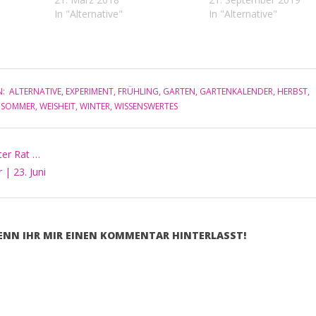
l und
Einen späten Frost braucht
In "Alternative"
regnerisch 15. und 16.
In "Alternative"
önes
man nicht befürchten. Die
Herbstwetter 17. bis 24
4.
Planetenjahre beginnen am
bis 28. schön und…
gen und
21. März und enden am 20.
März des Folgejahres.…
N:
ALTERNATIVE
,
EXPERIMENT
,
FRÜHLING
,
GARTEN
,
GARTENKALENDER
,
HERBST
,
,
SOMMER
,
WEISHEIT
,
WINTER
,
WISSENSWERTES
ter Rat …
 | 23. Juni
WENN IHR MIR EINEN KOMMENTAR HINTERLASST!