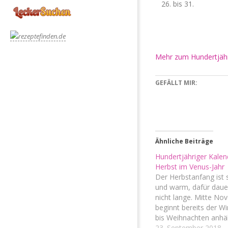
26. bis 31.
Mehr zum Hundertjähr
GEFÄLLT MIR:
Ähnliche Beiträge
Hundertjähriger Kalen
Herbst im Venus-Jahr
Der Herbstanfang ist
und warm, dafür daue
nicht lange. Mitte N
beginnt bereits der Wi
bis Weihnachten anhäl
September 1. bis 12. 
23. September 2018