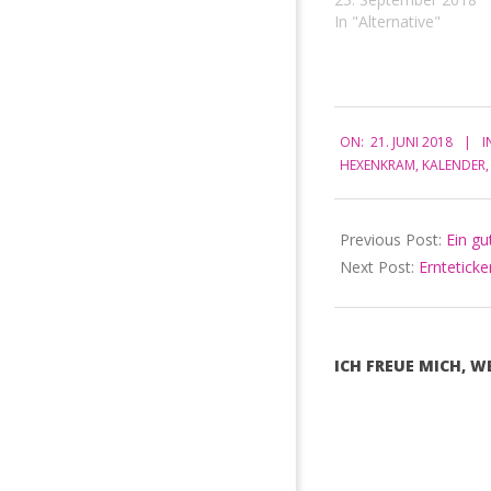
Wetter 17. bis 25. Küh
In "Alternative"
feucht 18. bis 30. sch
Wetter Oktober 1. bis 
schönes Wetter 3. Re
Gewitter 4. bis…
2018-
ON:
21. JUNI 2018
I
06-
HEXENKRAM
,
KALENDER
21
Previous Post:
Ein gu
Next Post:
Ernteticker
ICH FREUE MICH, 