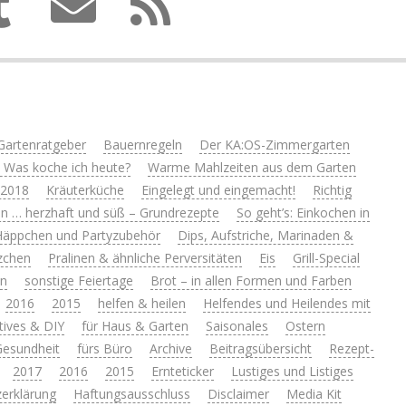
Gartenratgeber
Bauernregeln
Der KA:OS-Zimmergarten
 Was koche ich heute?
Warme Mahlzeiten aus dem Garten
 2018
Kräuterküche
Eingelegt und eingemacht!
Richtig
n … herzhaft und süß – Grundrezepte
So geht’s: Einkochen in
Häppchen und Partyzubehör
Dips, Aufstriche, Marinaden &
zchen
Pralinen & ähnliche Perversitäten
Eis
Grill-Special
en
sonstige Feiertage
Brot – in allen Formen und Farben
2016
2015
helfen & heilen
Helfendes und Heilendes mit
tives & DIY
für Haus & Garten
Saisonales
Ostern
 Gesundheit
fürs Büro
Archive
Beitragsübersicht
Rezept-
2017
2016
2015
Ernteticker
Lustiges und Listiges
erklärung
Haftungsausschluss
Disclaimer
Media Kit