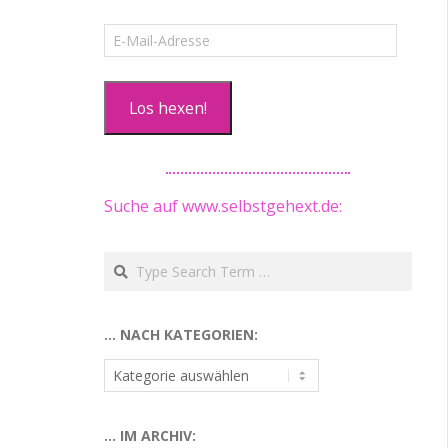
E-
Mail-
Adresse
Los hexen!
Suche auf www.selbstgehext.de:
Search
… NACH KATEGORIEN:
…
nach
Kategorien:
… IM ARCHIV: