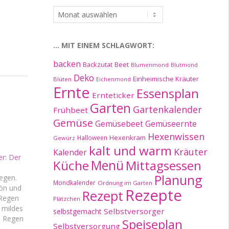
…
im
Archiv:
… MIT EINEM SCHLAGWORT:
backen
Beet
Backzutat
Blumenmond
Blutmond
Deko
Einheimische Kräuter
Blüten
Eichenmond
Ernte
Essensplan
Ernteticker
Garten
Gartenkalender
Frühbeet
Gemüse
Gemüseernte
Gemüsebeet
Hexenwissen
Hexenkram
Halloween
Gewürz
kalt und warm
Kräuter
Kalender
er: Der
Küche
Menü
Mittagsessen
Planung
 Regen.
Mondkalender
Ordnung im Garten
hön und
Rezepte
Rezept
 Regen
Plätzchen
. mildes
Selbstversorger
selbstgemacht
. Regen
Speiseplan
Selbstversorgung
b und