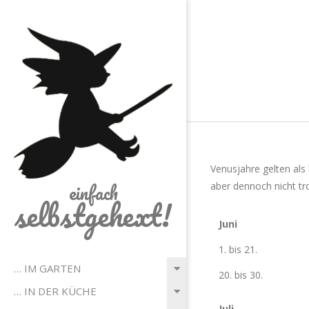
Skip
to
content
Venusjahre gelten als
einfach
aber dennoch nicht tr
selbstgehext!
Juni
1. bis 21.
Primary
… IM GARTEN
20. bis 30.
Navigation
… IN DER KÜCHE
Menu
Juli