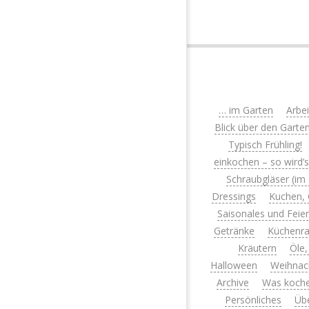
… im Garten
Arbe
Blick über den Garte
Typisch Frühling!
einkochen – so wird’
Schraubgläser (im
Dressings
Kuchen, 
Saisonales und Feie
Getränke
Küchenra
Kräutern
Öle,
Halloween
Weihnac
Archive
Was koche
Persönliches
Üb