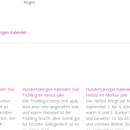
Regen
igen Kalender
der: Der
Hundertjährigen Kalender: Der
Hundertjähriger Kalend
Frühling im Venus-Jahr
Herbst im Merkur-Jahr
 schön
Der Frühling kommt erst spät,
Der Herbst bringt viel
rt es
wird aber sehr angenehm sein
September 1. bis 4. sc
ovember
und warm. Generell ist der
warm 4. und 5. starker
nter, der
Frühling feucht, aber somit gut
und Gewitter 10. bis 20
t.
für Früchte. Gelegentlich ist es
und schönes Wetter 30
schönes
aber auch einfach nur nass.
21. März 2018
Oktober 1. bis 14. trü
21. September 2019