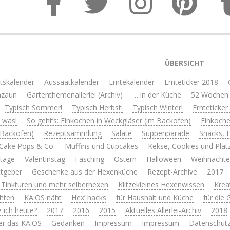
ÜBERSICHT
itskalender
Aussaatkalender
Erntekalender
Ernteticker 2018
nzaun
Gartenthemenallerlei (Archiv)
… in der Küche
52 Wochen:
Typisch Sommer!
Typisch Herbst!
Typisch Winter!
Ernteticker
s was!
So geht’s: Einkochen in Weckgläser (im Backofen)
Einkoche
 Backofen)
Rezeptsammlung
Salate
Suppenparade
Snacks, 
Cake Pops & Co.
Muffins und Cupcakes
Kekse, Cookies und Plät
rtage
Valentinstag
Fasching
Ostern
Halloween
Weihnacht
tgeber
Geschenke aus der Hexenküche
Rezept-Archive
2017
 Tinkturen und mehr selberhexen
Klitzekleines Hexenwissen
Krea
hten
KA:OS näht
Hex’ hacks
für Haushalt und Küche
für die
 ich heute?
2017
2016
2015
Aktuelles Allerlei-Archiv
2018
er das KA:OS
Gedanken
Impressum
Impressum
Datenschutz