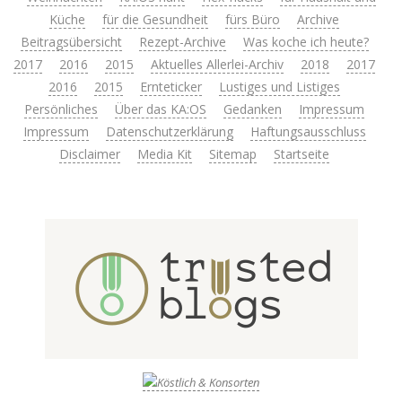
Küche
für die Gesundheit
fürs Büro
Archive
Beitragsübersicht
Rezept-Archive
Was koche ich heute?
2017
2016
2015
Aktuelles Allerlei-Archiv
2018
2017
2016
2015
Ernteticker
Lustiges und Listiges
Persönliches
Über das KA:OS
Gedanken
Impressum
Impressum
Datenschutzerklärung
Haftungsausschluss
Disclaimer
Media Kit
Sitemap
Startseite