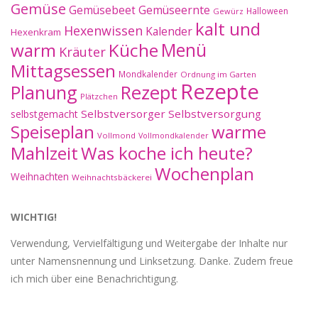
Gemüse
Gemüseernte
Gemüsebeet
Halloween
Gewürz
kalt und
Hexenwissen
Kalender
Hexenkram
warm
Küche
Menü
Kräuter
Mittagsessen
Mondkalender
Ordnung im Garten
Rezepte
Planung
Rezept
Plätzchen
Selbstversorger
Selbstversorgung
selbstgemacht
Speiseplan
warme
Vollmond
Vollmondkalender
Mahlzeit
Was koche ich heute?
Wochenplan
Weihnachten
Weihnachtsbäckerei
WICHTIG!
Verwendung, Vervielfältigung und Weitergabe der Inhalte nur
unter Namensnennung und Linksetzung. Danke. Zudem freue
ich mich über eine Benachrichtigung.