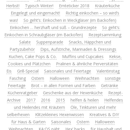
Herbst!
Typisch Winter!
Ernteticker 2018
Kräuterküche
Eingelegt und eingemacht!
Richtig einkochen – so wird’s
was!
So geht’s: Einkochen in Weckgläser (im Backofen)
Einkochen … herzhaft und süß – Grundrezepte
So geht’s:
Einkochen in Schraubgläser (im Backofen)
Rezeptsammlung
Salate
Suppenparade
Snacks, Häppchen und
Partyzubehör
Dips, Aufstriche, Marinaden & Dressings
Kuchen, Cake Pops & Co.
Muffins und Cupcakes
Kekse,
Cookies und Plätzchen
Pralinen & ähnliche Perversitäten
Eis
Grill-Special
Saisonales und Feiertage
Valentinstag
Fasching
Ostern
Halloween
Weihnachten
sonstige
Feiertage
Brot – in allen Formen und Farben
Getränke
Küchenratgeber
Geschenke aus der Hexenküche
Rezept-
Archive
2017
2016
2015
helfen & heilen
Helfendes
und Heilendes mit Kräutern
Öle, Tinkturen und mehr
selberhexen
Klitzekleines Hexenwissen
Kreatives & DIY
für Haus & Garten
Saisonales
Ostern
Halloween
Weihnachten
KA:OS näht
Hex’ hacks
für Haushalt und