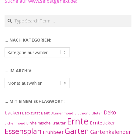
Suche auf www.selbstgehext.de:
Search
… NACH KATEGORIEN:
…
nach
Kategorien:
… IM ARCHIV:
…
im
Archiv:
… MIT EINEM SCHLAGWORT:
Deko
backen
Beet
Backzutat
Blüten
Blumenmond
Blutmond
Ernte
Ernteticker
Einheimische Kräuter
Eichenmond
Essensplan
Garten
Gartenkalender
Frühbeet