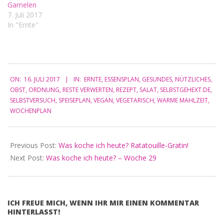
Garnelen
7. Juli 2017
In "Ernte"
2017-
ON:
16. JULI 2017
IN:
ERNTE
,
ESSENSPLAN
,
GESUNDES
,
NÜTZLICHES
,
07-
OBST
,
ORDNUNG
,
RESTE VERWERTEN
,
REZEPT
,
SALAT
,
SELBSTGEHEXT.DE
,
16
SELBSTVERSUCH
,
SPEISEPLAN
,
VEGAN
,
VEGETARISCH
,
WARME MAHLZEIT
,
WOCHENPLAN
Previous Post:
Was koche ich heute? Ratatouille-Gratin!
Next Post:
Was koche ich heute? – Woche 29
ICH FREUE MICH, WENN IHR MIR EINEN KOMMENTAR
HINTERLASST!