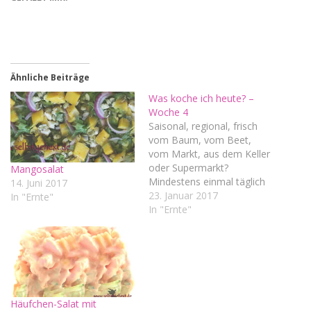
Ähnliche Beiträge
Was koche ich heute? –
Woche 4
Saisonal, regional, frisch
vom Baum, vom Beet,
vom Markt, aus dem Keller
oder Supermarkt?
Mangosalat
Mindestens einmal täglich
14. Juni 2017
stellt sich die gute Hausfrau
23. Januar 2017
In "Ernte"
die Frage: Was koche ich
In "Ernte"
heute? Wir haben uns
vorgenommen, uns nicht
nur gesünder sondern auch
nachhaltiger zu ernähren.
Dabei viel auf Eigenleistung
zu setzen und dadurch
Häufchen-Salat mit
zudem…