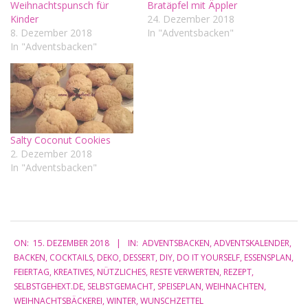
Weihnachtspunsch für
Bratäpfel mit Äppler
Kinder
24. Dezember 2018
8. Dezember 2018
In "Adventsbacken"
In "Adventsbacken"
Salty Coconut Cookies
2. Dezember 2018
In "Adventsbacken"
2018-
ON:
15. DEZEMBER 2018
IN:
ADVENTSBACKEN
,
ADVENTSKALENDER
,
12-
BACKEN
,
COCKTAILS
,
DEKO
,
DESSERT
,
DIY
,
DO IT YOURSELF
,
ESSENSPLAN
,
15
FEIERTAG
,
KREATIVES
,
NÜTZLICHES
,
RESTE VERWERTEN
,
REZEPT
,
SELBSTGEHEXT.DE
,
SELBSTGEMACHT
,
SPEISEPLAN
,
WEIHNACHTEN
,
WEIHNACHTSBÄCKEREI
,
WINTER
,
WUNSCHZETTEL