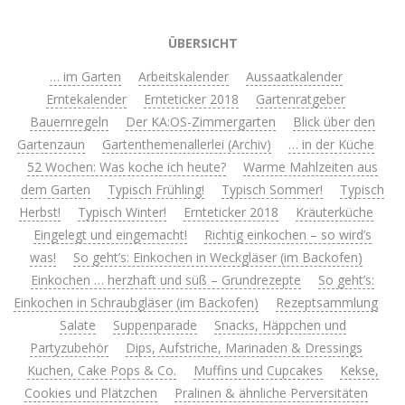
ÜBERSICHT
… im Garten
Arbeitskalender
Aussaatkalender
Erntekalender
Ernteticker 2018
Gartenratgeber
Bauernregeln
Der KA:OS-Zimmergarten
Blick über den
Gartenzaun
Gartenthemenallerlei (Archiv)
… in der Küche
52 Wochen: Was koche ich heute?
Warme Mahlzeiten aus
dem Garten
Typisch Frühling!
Typisch Sommer!
Typisch
Herbst!
Typisch Winter!
Ernteticker 2018
Kräuterküche
Eingelegt und eingemacht!
Richtig einkochen – so wird’s
was!
So geht’s: Einkochen in Weckgläser (im Backofen)
Einkochen … herzhaft und süß – Grundrezepte
So geht’s:
Einkochen in Schraubgläser (im Backofen)
Rezeptsammlung
Salate
Suppenparade
Snacks, Häppchen und
Partyzubehör
Dips, Aufstriche, Marinaden & Dressings
Kuchen, Cake Pops & Co.
Muffins und Cupcakes
Kekse,
Cookies und Plätzchen
Pralinen & ähnliche Perversitäten