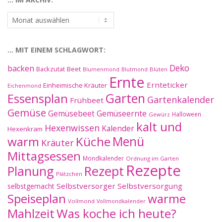
…
im
Archiv:
… MIT EINEM SCHLAGWORT:
Deko
backen
Beet
Backzutat
Blüten
Blumenmond
Blutmond
Ernte
Ernteticker
Einheimische Kräuter
Eichenmond
Essensplan
Garten
Gartenkalender
Frühbeet
Gemüse
Gemüseernte
Gemüsebeet
Halloween
Gewürz
kalt und
Hexenwissen
Kalender
Hexenkram
warm
Küche
Menü
Kräuter
Mittagsessen
Mondkalender
Ordnung im Garten
Rezepte
Planung
Rezept
Plätzchen
Selbstversorger
Selbstversorgung
selbstgemacht
Speiseplan
warme
Vollmond
Vollmondkalender
Mahlzeit
Was koche ich heute?