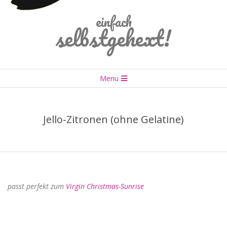
einfach
selbstgehext!
Primary
Menu
Navigation
Menu
Jello-Zitronen (ohne Gelatine)
passt perfekt zum
Virgin Christmas-Sunrise