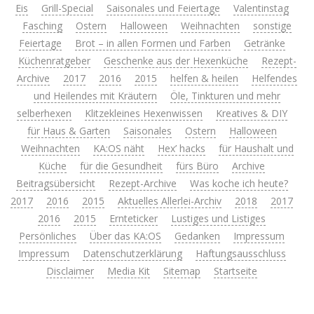
Eis
Grill-Special
Saisonales und Feiertage
Valentinstag
Fasching
Ostern
Halloween
Weihnachten
sonstige
Feiertage
Brot – in allen Formen und Farben
Getränke
Küchenratgeber
Geschenke aus der Hexenküche
Rezept-
Archive
2017
2016
2015
helfen & heilen
Helfendes
und Heilendes mit Kräutern
Öle, Tinkturen und mehr
selberhexen
Klitzekleines Hexenwissen
Kreatives & DIY
für Haus & Garten
Saisonales
Ostern
Halloween
Weihnachten
KA:OS näht
Hex’ hacks
für Haushalt und
Küche
für die Gesundheit
fürs Büro
Archive
Beitragsübersicht
Rezept-Archive
Was koche ich heute?
2017
2016
2015
Aktuelles Allerlei-Archiv
2018
2017
2016
2015
Ernteticker
Lustiges und Listiges
Persönliches
Über das KA:OS
Gedanken
Impressum
Impressum
Datenschutzerklärung
Haftungsausschluss
Disclaimer
Media Kit
Sitemap
Startseite