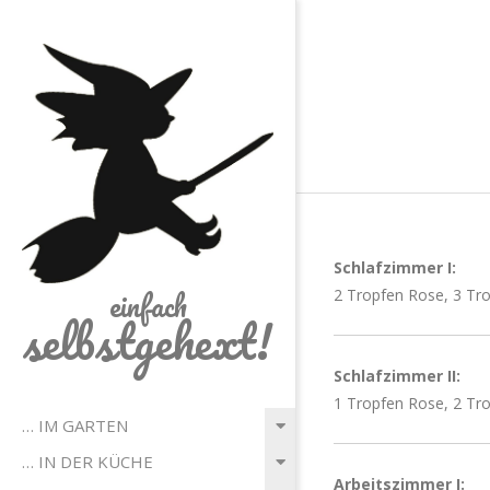
Skip
to
content
Schlafzimmer I:
einfach
2 Tropfen Rose, 3 Tr
selbstgehext!
Schlafzimmer II:
1 Tropfen Rose, 2 Tr
Primary
… IM GARTEN
Navigation
… IN DER KÜCHE
Menu
Arbeitszimmer I: