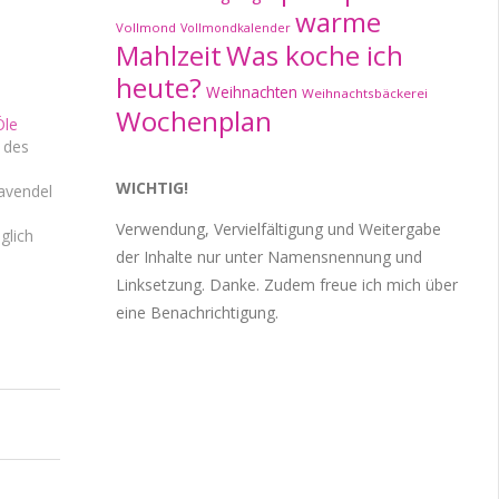
warme
Vollmond
Vollmondkalender
Mahlzeit
Was koche ich
heute?
Weihnachten
Weihnachtsbäckerei
Wochenplan
Öle
g des
WICHTIG!
avendel
Verwendung, Vervielfältigung und Weitergabe
glich
der Inhalte nur unter Namensnennung und
gemisch
,
Linksetzung. Danke. Zudem freue ich mich über
t
eine Benachrichtigung.
upfen.
en:
ezeptur
ropfen
entuch