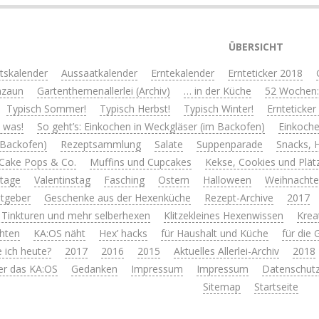
ÜBERSICHT
itskalender
Aussaatkalender
Erntekalender
Ernteticker 2018
nzaun
Gartenthemenallerlei (Archiv)
… in der Küche
52 Wochen:
Typisch Sommer!
Typisch Herbst!
Typisch Winter!
Ernteticker
s was!
So geht’s: Einkochen in Weckgläser (im Backofen)
Einkoche
 Backofen)
Rezeptsammlung
Salate
Suppenparade
Snacks, 
Cake Pops & Co.
Muffins und Cupcakes
Kekse, Cookies und Plät
rtage
Valentinstag
Fasching
Ostern
Halloween
Weihnacht
tgeber
Geschenke aus der Hexenküche
Rezept-Archive
2017
 Tinkturen und mehr selberhexen
Klitzekleines Hexenwissen
Krea
hten
KA:OS näht
Hex’ hacks
für Haushalt und Küche
für die
 ich heute?
2017
2016
2015
Aktuelles Allerlei-Archiv
2018
er das KA:OS
Gedanken
Impressum
Impressum
Datenschutz
Sitemap
Startseite