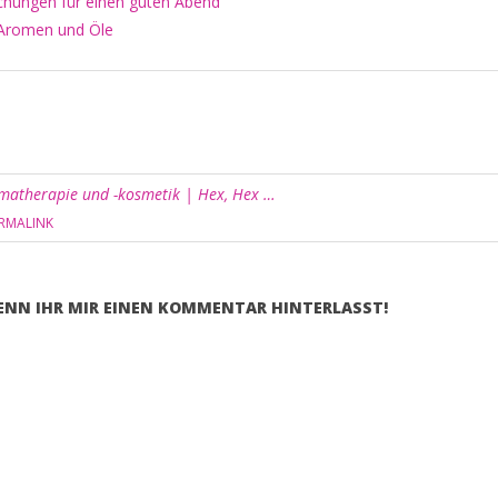
chungen für einen guten Abend
Aromen und Öle
omatherapie und -kosmetik | Hex, Hex …
RMALINK
WENN IHR MIR EINEN KOMMENTAR HINTERLASST!