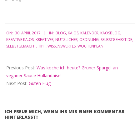
Woche 27 Was koche ich
heute? - Woche 28 Was
koche ich heute? - Woche
29 Was koche ich heute? -
2017-
Woche…
ON:
30. APRIL 2017
IN:
BLOG
,
KA:OS
,
KALENDER
,
KAOSBLOG
,
04-
KREATIVE KA:OS
,
KREATIVES
,
NÜTZLICHES
,
ORDNUNG
,
SELBSTGEHEXT.DE
,
30
SELBSTGEMACHT
,
TIPP
,
WISSENSWERTES
,
WOCHENPLAN
Previous Post:
Was koche ich heute? Grüner Spargel an
veganer Sauce Hollandaise!
Next Post:
Guten Flug!
ICH FREUE MICH, WENN IHR MIR EINEN KOMMENTAR
HINTERLASST!