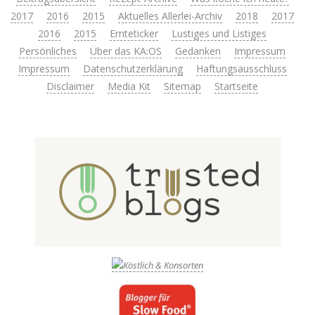
2017
2016
2015
Aktuelles Allerlei-Archiv
2018
2017
2016
2015
Ernteticker
Lustiges und Listiges
Persönliches
Über das KA:OS
Gedanken
Impressum
Impressum
Datenschutzerklärung
Haftungsausschluss
Disclaimer
Media Kit
Sitemap
Startseite