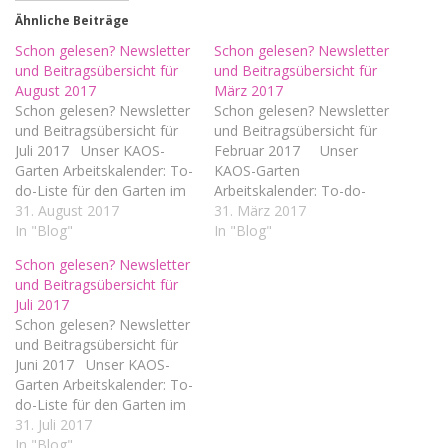
Ähnliche Beiträge
Schon gelesen? Newsletter
Schon gelesen? Newsletter
und Beitragsübersicht für
und Beitragsübersicht für
August 2017
März 2017
Schon gelesen? Newsletter
Schon gelesen? Newsletter
und Beitragsübersicht für
und Beitragsübersicht für
Juli 2017 Unser KAOS-
Februar 2017 Unser
Garten Arbeitskalender: To-
KAOS-Garten
do-Liste für den Garten im
Arbeitskalender: To-do-
August Aus der
31. August 2017
Liste für den Garten im
31. März 2017
Hexenküche Was koche ich
In "Blog"
März Erntekalender für
In "Blog"
heute? - Woche 32 Was
Obst Erntekalender für
Schon gelesen? Newsletter
koche ich heute? - Woche
Gemüse Erntekalender für
und Beitragsübersicht für
33 Was koche ich heute? -
Salat Aus der
Juli 2017
Woche 34 Was koche ich
Hexenküche E-Nummern:
Schon gelesen? Newsletter
heute? - Woche…
Das steht drauf, das steckt
und Beitragsübersicht für
drin Was koche ich heute?
Juni 2017 Unser KAOS-
- Woche 10 Was koche…
Garten Arbeitskalender: To-
do-Liste für den Garten im
Juli Aus der Hexenküche
31. Juli 2017
Was koche ich heute? -
In "Blog"