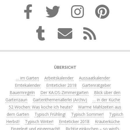
ÜBERSICHT
… im Garten
Arbeitskalender
Aussaatkalender
Erntekalender
Ernteticker 2018
Gartenratgeber
Bauernregeln
Der KA:OS-Zimmergarten
Blick über den
Gartenzaun
Gartenthemenallerlei (Archiv)
… in der Küche
52 Wochen: Was koche ich heute?
Warme Mahlzeiten aus
dem Garten
Typisch Frühling!
Typisch Sommer!
Typisch
Herbst!
Typisch Winter!
Ernteticker 2018
Kräuterküche
Eingelegt und eingemacht!
Richtig einkochen – so wird’s