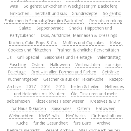
was!
So geht’s: Einkochen in Weckgläser (im Backofen)
Einkochen … herzhaft und süß – Grundrezepte
So geht’s:
Einkochen in Schraubgläser (im Backofen)
Rezeptsammlung
Salate
Suppenparade
Snacks, Häppchen und
Partyzubehör
Dips, Aufstriche, Marinaden & Dressings
Kuchen, Cake Pops & Co.
Muffins und Cupcakes
Kekse,
Cookies und Plätzchen
Pralinen & ähnliche Perversitäten
Eis
Grill-Special
Saisonales und Feiertage
Valentinstag
Fasching
Ostern
Halloween
Weihnachten
sonstige
Feiertage
Brot – in allen Formen und Farben
Getränke
Küchenratgeber
Geschenke aus der Hexenküche
Rezept-
Archive
2017
2016
2015
helfen & heilen
Helfendes
und Heilendes mit Kräutern
Öle, Tinkturen und mehr
selberhexen
Klitzekleines Hexenwissen
Kreatives & DIY
für Haus & Garten
Saisonales
Ostern
Halloween
Weihnachten
KA:OS näht
Hex’ hacks
für Haushalt und
Küche
für die Gesundheit
fürs Büro
Archive
Beitragsübersicht
Rezept-Archive
Was koche ich heute?