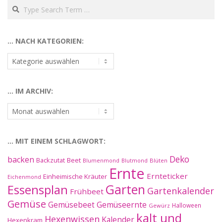
Search
… NACH KATEGORIEN:
…
nach
Kategorien:
… IM ARCHIV:
…
im
Archiv:
… MIT EINEM SCHLAGWORT:
Deko
backen
Beet
Backzutat
Blüten
Blumenmond
Blutmond
Ernte
Ernteticker
Einheimische Kräuter
Eichenmond
Essensplan
Garten
Gartenkalender
Frühbeet
Gemüse
Gemüseernte
Gemüsebeet
Halloween
Gewürz
kalt und
Hexenwissen
Kalender
Hexenkram