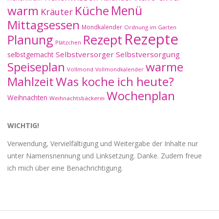
warm
Küche
Menü
Kräuter
Mittagsessen
Mondkalender
Ordnung im Garten
Rezepte
Planung
Rezept
Plätzchen
Selbstversorger
Selbstversorgung
selbstgemacht
Speiseplan
warme
Vollmond
Vollmondkalender
Mahlzeit
Was koche ich heute?
Wochenplan
Weihnachten
Weihnachtsbäckerei
WICHTIG!
Verwendung, Vervielfältigung und Weitergabe der Inhalte nur
unter Namensnennung und Linksetzung. Danke. Zudem freue
ich mich über eine Benachrichtigung.