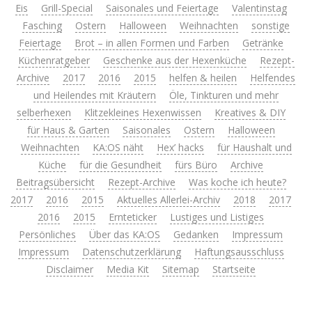
Eis
Grill-Special
Saisonales und Feiertage
Valentinstag
Fasching
Ostern
Halloween
Weihnachten
sonstige
Feiertage
Brot – in allen Formen und Farben
Getränke
Küchenratgeber
Geschenke aus der Hexenküche
Rezept-
Archive
2017
2016
2015
helfen & heilen
Helfendes
und Heilendes mit Kräutern
Öle, Tinkturen und mehr
selberhexen
Klitzekleines Hexenwissen
Kreatives & DIY
für Haus & Garten
Saisonales
Ostern
Halloween
Weihnachten
KA:OS näht
Hex’ hacks
für Haushalt und
Küche
für die Gesundheit
fürs Büro
Archive
Beitragsübersicht
Rezept-Archive
Was koche ich heute?
2017
2016
2015
Aktuelles Allerlei-Archiv
2018
2017
2016
2015
Ernteticker
Lustiges und Listiges
Persönliches
Über das KA:OS
Gedanken
Impressum
Impressum
Datenschutzerklärung
Haftungsausschluss
Disclaimer
Media Kit
Sitemap
Startseite