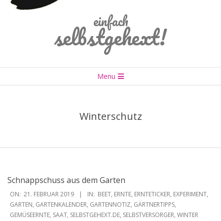
einfach
selbstgehext!
Primary
Menu
Navigation
Menu
Winterschutz
Schnappschuss aus dem Garten
2019-
ON:
21. FEBRUAR 2019
IN:
BEET
,
ERNTE
,
ERNTETICKER
,
EXPERIMENT
,
02-
GARTEN
,
GARTENKALENDER
,
GARTENNOTIZ
,
GÄRTNERTIPPS
,
GEMÜSEERNTE
,
SAAT
,
SELBSTGEHEXT.DE
,
SELBSTVERSORGER
,
WINTER
21