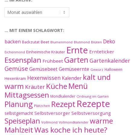
…
im
Archiv:
… MIT EINEM SCHLAGWORT:
Deko
backen
Beet
Backzutat
Blüten
Blumenmond
Blutmond
Ernte
Ernteticker
Einheimische Kräuter
Eichenmond
Essensplan
Garten
Gartenkalender
Frühbeet
Gemüse
Gemüseernte
Gemüsebeet
Halloween
Gewürz
kalt und
Hexenwissen
Kalender
Hexenkram
warm
Küche
Menü
Kräuter
Mittagsessen
Mondkalender
Ordnung im Garten
Rezepte
Planung
Rezept
Plätzchen
Selbstversorger
Selbstversorgung
selbstgemacht
Speiseplan
warme
Vollmond
Vollmondkalender
Mahlzeit
Was koche ich heute?