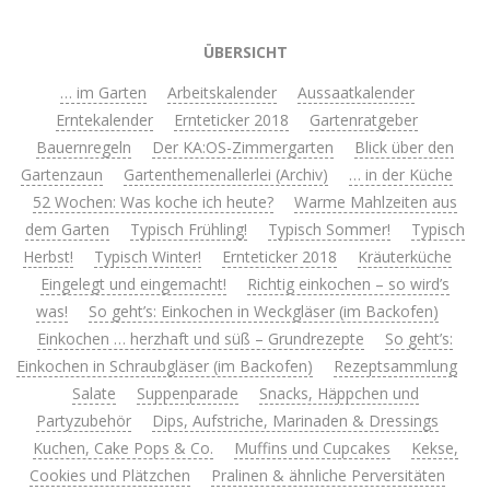
ÜBERSICHT
… im Garten
Arbeitskalender
Aussaatkalender
Erntekalender
Ernteticker 2018
Gartenratgeber
Bauernregeln
Der KA:OS-Zimmergarten
Blick über den
Gartenzaun
Gartenthemenallerlei (Archiv)
… in der Küche
52 Wochen: Was koche ich heute?
Warme Mahlzeiten aus
dem Garten
Typisch Frühling!
Typisch Sommer!
Typisch
Herbst!
Typisch Winter!
Ernteticker 2018
Kräuterküche
Eingelegt und eingemacht!
Richtig einkochen – so wird’s
was!
So geht’s: Einkochen in Weckgläser (im Backofen)
Einkochen … herzhaft und süß – Grundrezepte
So geht’s:
Einkochen in Schraubgläser (im Backofen)
Rezeptsammlung
Salate
Suppenparade
Snacks, Häppchen und
Partyzubehör
Dips, Aufstriche, Marinaden & Dressings
Kuchen, Cake Pops & Co.
Muffins und Cupcakes
Kekse,
Cookies und Plätzchen
Pralinen & ähnliche Perversitäten