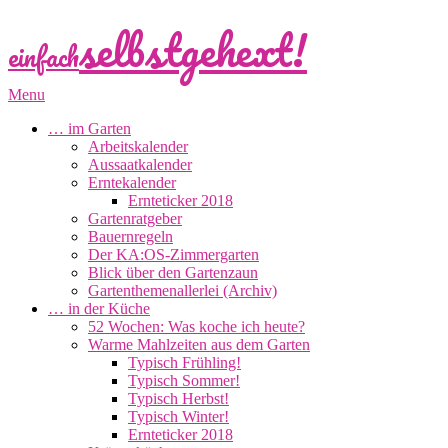
selbstgehext!
einfach
Primary
Menu
Navigation
… im Garten
Menu
Arbeitskalender
Aussaatkalender
Erntekalender
Ernteticker 2018
Gartenratgeber
Bauernregeln
Der KA:OS-Zimmergarten
Blick über den Gartenzaun
Gartenthemenallerlei (Archiv)
… in der Küche
52 Wochen: Was koche ich heute?
Warme Mahlzeiten aus dem Garten
Typisch Frühling!
Typisch Sommer!
Typisch Herbst!
Typisch Winter!
Ernteticker 2018