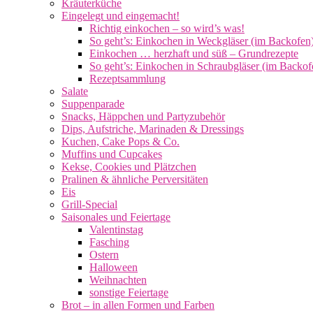
Kräuterküche
Eingelegt und eingemacht!
Richtig einkochen – so wird’s was!
So geht’s: Einkochen in Weckgläser (im Backofen
Einkochen … herzhaft und süß – Grundrezepte
So geht’s: Einkochen in Schraubgläser (im Backof
Rezeptsammlung
Salate
Suppenparade
Snacks, Häppchen und Partyzubehör
Dips, Aufstriche, Marinaden & Dressings
Kuchen, Cake Pops & Co.
Muffins und Cupcakes
Kekse, Cookies und Plätzchen
Pralinen & ähnliche Perversitäten
Eis
Grill-Special
Saisonales und Feiertage
Valentinstag
Fasching
Ostern
Halloween
Weihnachten
sonstige Feiertage
Brot – in allen Formen und Farben