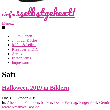
selbstgehext!
einfach
Primary
Menu
Navigation
Menu
… im Garten
… in der Küche
helfen & heilen
Kreatives & DIY
Archive
Persönliches
Impressum
Saft
Halloween 2019 in Bildern
2019-
On:
31. Oktober 2019
10-
In:
Abend mit Freunden
,
backen
,
Deko
,
Feiertag
,
Finger food
,
Gemüs
31
www.KreativesKaos.de