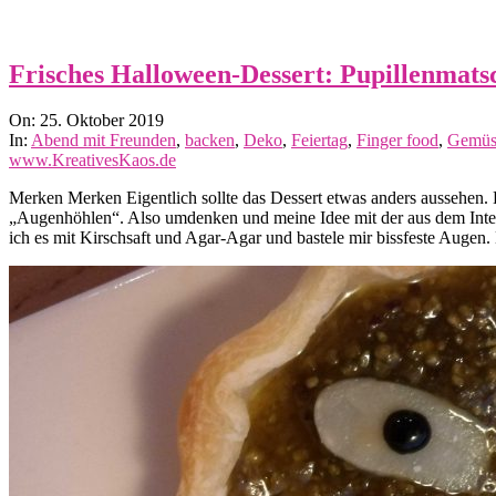
Frisches Halloween-Dessert: Pupillenmatsc
2019-
On:
25. Oktober 2019
10-
In:
Abend mit Freunden
,
backen
,
Deko
,
Feiertag
,
Finger food
,
Gemüs
25
www.KreativesKaos.de
Merken Merken Eigentlich sollte das Dessert etwas anders aussehen. D
„Augenhöhlen“. Also umdenken und meine Idee mit der aus dem Inter
ich es mit Kirschsaft und Agar-Agar und bastele mir bissfeste Aug