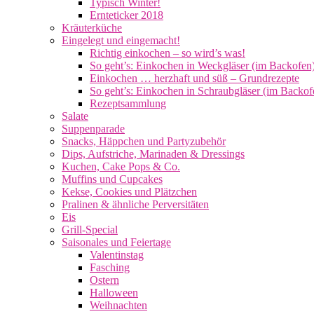
Typisch Winter!
Ernteticker 2018
Kräuterküche
Eingelegt und eingemacht!
Richtig einkochen – so wird’s was!
So geht’s: Einkochen in Weckgläser (im Backofen
Einkochen … herzhaft und süß – Grundrezepte
So geht’s: Einkochen in Schraubgläser (im Backof
Rezeptsammlung
Salate
Suppenparade
Snacks, Häppchen und Partyzubehör
Dips, Aufstriche, Marinaden & Dressings
Kuchen, Cake Pops & Co.
Muffins und Cupcakes
Kekse, Cookies und Plätzchen
Pralinen & ähnliche Perversitäten
Eis
Grill-Special
Saisonales und Feiertage
Valentinstag
Fasching
Ostern
Halloween
Weihnachten