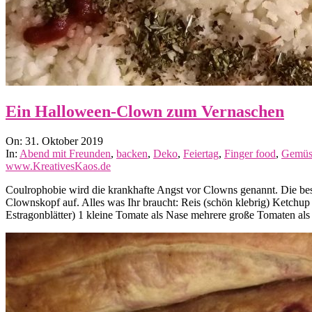
Ein Halloween-Clown zum Vernaschen
2019-
On:
31. Oktober 2019
10-
In:
Abend mit Freunden
,
backen
,
Deko
,
Feiertag
,
Finger food
,
Gemüs
31
www.KreativesKaos.de
Coulrophobie wird die krankhafte Angst vor Clowns genannt. Die beste
Clownskopf auf. Alles was Ihr braucht: Reis (schön klebrig) Ketchup 
Estragonblätter) 1 kleine Tomate als Nase mehrere große Tomaten a