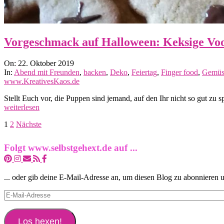
Vorgeschmack auf Halloween: Keksige V
2019-
On:
22. Oktober 2019
10-
In:
Abend mit Freunden
,
backen
,
Deko
,
Feiertag
,
Finger food
,
Gemüs
22
www.KreativesKaos.de
Stellt Euch vor, die Puppen sind jemand, auf den Ihr nicht so gut zu
weiterlesen
Seitennummerierung
1
2
Nächste
der
Folgt www.selbstgehext.de auf ...
Beiträge
... oder gib deine E-Mail-Adresse an, um diesen Blog zu abonnieren 
E-
Mail-
Adresse
Los hexen!