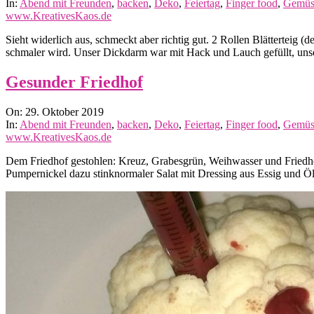
10-
In:
Abend mit Freunden
,
backen
,
Deko
,
Feiertag
,
Finger food
,
Gemüs
30
www.KreativesKaos.de
Sieht widerlich aus, schmeckt aber richtig gut. 2 Rollen Blätterteig
schmaler wird. Unser Dickdarm war mit Hack und Lauch gefüllt, u
Gesunder Friedhof
2019-
On:
29. Oktober 2019
10-
In:
Abend mit Freunden
,
backen
,
Deko
,
Feiertag
,
Finger food
,
Gemüs
29
www.KreativesKaos.de
Dem Friedhof gestohlen: Kreuz, Grabesgrün, Weihwasser und Friedhof
Pumpernickel dazu stinknormaler Salat mit Dressing aus Essig und 