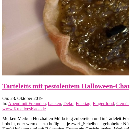
Tarteletts mit pestolentem Halloween-Cha
2019-
On:
23. Oktober 2019
10-
In:
Abend mit Freunden
,
backen
,
Deko
,
Feiertag
,
Finger food
,
Gemüs
23
www.KreativesKaos.de
Merken Merken Herzhaften Mürbeteig zubereiten und in Tartelett-Fö
hobeln, oder wem das zu heftig ist, je zwei „Scheiben“ gehobelter Nüs
Knobi belegen und mit Balsamico-Creme ein Gesicht malen. Merke