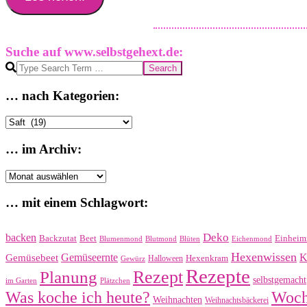
Suche auf www.selbstgehext.de:
Search
… nach Kategorien:
…
nach
Kategorien:
… im Archiv:
…
im
Archiv:
… mit einem Schlagwort:
Deko
backen
Beet
Einheimi
Backzutat
Blüten
Blumenmond
Blutmond
Eichenmond
Hexenwissen
Gemüsebeet
Gemüseernte
K
Hexenkram
Halloween
Gewürz
Rezepte
Rezept
Planung
selbstgemacht
im Garten
Plätzchen
Was koche ich heute?
Woch
Weihnachten
Weihnachtsbäckerei