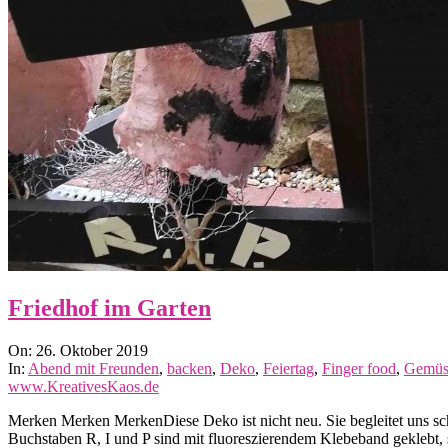
Friedhof im Garten
2019-
On:
26. Oktober 2019
10-
In:
Abend mit Freunden
,
backen
,
Deko
,
Feiertag
,
Finger food
,
Gemüs
26
www.KreativesKaos.de
Merken Merken MerkenDiese Deko ist nicht neu. Sie begleitet uns sch
Buchstaben R, I und P sind mit fluoreszierendem Klebeband geklebt,