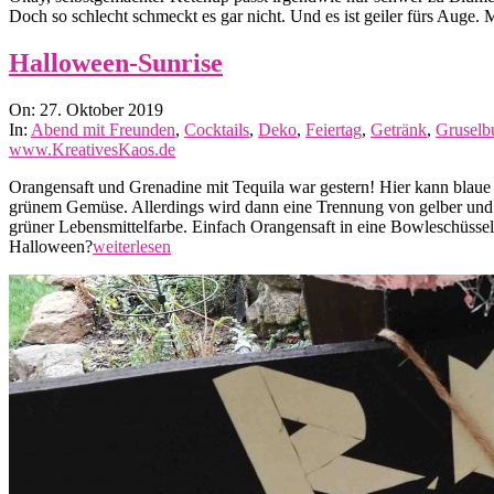
Doch so schlecht schmeckt es gar nicht. Und es ist geiler fürs Auge
Halloween-Sunrise
2019-
On:
27. Oktober 2019
10-
In:
Abend mit Freunden
,
Cocktails
,
Deko
,
Feiertag
,
Getränk
,
Gruselbu
27
www.KreativesKaos.de
Orangensaft und Grenadine mit Tequila war gestern! Hier kann blaue
grünem Gemüse. Allerdings wird dann eine Trennung von gelber und grü
grüner Lebensmittelfarbe. Einfach Orangensaft in eine Bowleschüssel
Halloween?
weiterlesen