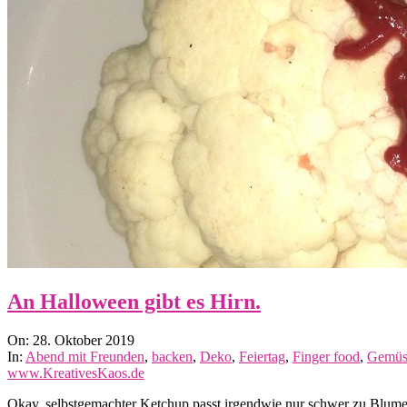
An Halloween gibt es Hirn.
2019-
On:
28. Oktober 2019
10-
In:
Abend mit Freunden
,
backen
,
Deko
,
Feiertag
,
Finger food
,
Gemüs
28
www.KreativesKaos.de
Okay, selbstgemachter Ketchup passt irgendwie nur schwer zu Blumenk