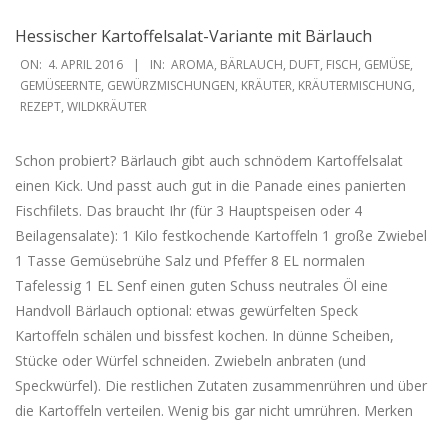
Hessischer Kartoffelsalat-Variante mit Bärlauch
2016-
ON:
4. APRIL 2016
IN:
AROMA
,
BÄRLAUCH
,
DUFT
,
FISCH
,
GEMÜSE
,
04-
GEMÜSEERNTE
,
GEWÜRZMISCHUNGEN
,
KRÄUTER
,
KRÄUTERMISCHUNG
,
REZEPT
,
WILDKRÄUTER
04
Schon probiert? Bärlauch gibt auch schnödem Kartoffelsalat
einen Kick. Und passt auch gut in die Panade eines panierten
Fischfilets. Das braucht Ihr (für 3 Hauptspeisen oder 4
Beilagensalate): 1 Kilo festkochende Kartoffeln 1 große Zwiebel
1 Tasse Gemüsebrühe Salz und Pfeffer 8 EL normalen
Tafelessig 1 EL Senf einen guten Schuss neutrales Öl eine
Handvoll Bärlauch optional: etwas gewürfelten Speck
Kartoffeln schälen und bissfest kochen. In dünne Scheiben,
Stücke oder Würfel schneiden. Zwiebeln anbraten (und
Speckwürfel). Die restlichen Zutaten zusammenrühren und über
die Kartoffeln verteilen. Wenig bis gar nicht umrühren. Merken