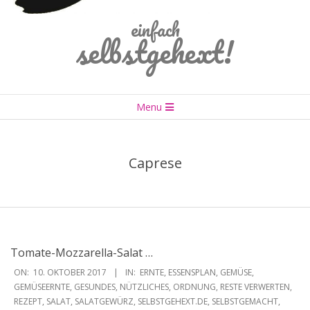
einfach
selbstgehext!
Primary
Menu
Navigation
Menu
Caprese
Tomate-Mozzarella-Salat …
2017-
ON:
10. OKTOBER 2017
IN:
ERNTE
,
ESSENSPLAN
,
GEMÜSE
,
10-
GEMÜSEERNTE
,
GESUNDES
,
NÜTZLICHES
,
ORDNUNG
,
RESTE VERWERTEN
,
REZEPT
,
SALAT
,
SALATGEWÜRZ
,
SELBSTGEHEXT.DE
,
SELBSTGEMACHT
,
10