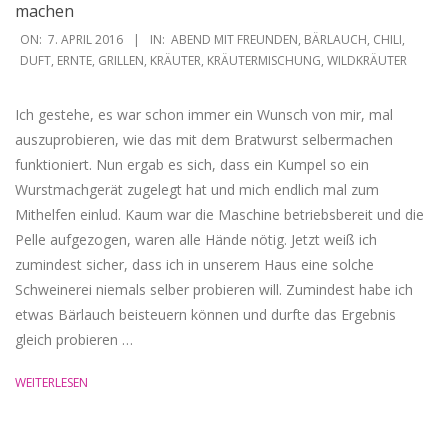
machen
2016-
ON:
7. APRIL 2016
IN:
ABEND MIT FREUNDEN
,
BÄRLAUCH
,
CHILI
,
04-
DUFT
,
ERNTE
,
GRILLEN
,
KRÄUTER
,
KRÄUTERMISCHUNG
,
WILDKRÄUTER
07
Ich gestehe, es war schon immer ein Wunsch von mir, mal
auszuprobieren, wie das mit dem Bratwurst selbermachen
funktioniert. Nun ergab es sich, dass ein Kumpel so ein
Wurstmachgerät zugelegt hat und mich endlich mal zum
Mithelfen einlud. Kaum war die Maschine betriebsbereit und die
Pelle aufgezogen, waren alle Hände nötig. Jetzt weiß ich
zumindest sicher, dass ich in unserem Haus eine solche
Schweinerei niemals selber probieren will. Zumindest habe ich
etwas Bärlauch beisteuern können und durfte das Ergebnis
gleich probieren …
WEITERLESEN