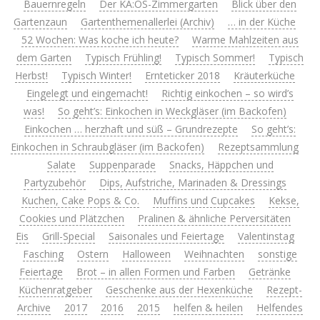
Bauernregeln
Der KA:OS-Zimmergarten
Blick über den
Gartenzaun
Gartenthemenallerlei (Archiv)
… in der Küche
52 Wochen: Was koche ich heute?
Warme Mahlzeiten aus
dem Garten
Typisch Frühling!
Typisch Sommer!
Typisch
Herbst!
Typisch Winter!
Ernteticker 2018
Kräuterküche
Eingelegt und eingemacht!
Richtig einkochen – so wird’s
was!
So geht’s: Einkochen in Weckgläser (im Backofen)
Einkochen … herzhaft und süß – Grundrezepte
So geht’s:
Einkochen in Schraubgläser (im Backofen)
Rezeptsammlung
Salate
Suppenparade
Snacks, Häppchen und
Partyzubehör
Dips, Aufstriche, Marinaden & Dressings
Kuchen, Cake Pops & Co.
Muffins und Cupcakes
Kekse,
Cookies und Plätzchen
Pralinen & ähnliche Perversitäten
Eis
Grill-Special
Saisonales und Feiertage
Valentinstag
Fasching
Ostern
Halloween
Weihnachten
sonstige
Feiertage
Brot – in allen Formen und Farben
Getränke
Küchenratgeber
Geschenke aus der Hexenküche
Rezept-
Archive
2017
2016
2015
helfen & heilen
Helfendes