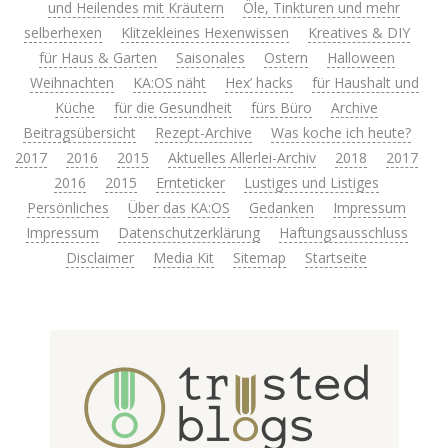
und Heilendes mit Kräutern
Öle, Tinkturen und mehr
selberhexen
Klitzekleines Hexenwissen
Kreatives & DIY
für Haus & Garten
Saisonales
Ostern
Halloween
Weihnachten
KA:OS näht
Hex’ hacks
für Haushalt und
Küche
für die Gesundheit
fürs Büro
Archive
Beitragsübersicht
Rezept-Archive
Was koche ich heute?
2017
2016
2015
Aktuelles Allerlei-Archiv
2018
2017
2016
2015
Ernteticker
Lustiges und Listiges
Persönliches
Über das KA:OS
Gedanken
Impressum
Impressum
Datenschutzerklärung
Haftungsausschluss
Disclaimer
Media Kit
Sitemap
Startseite