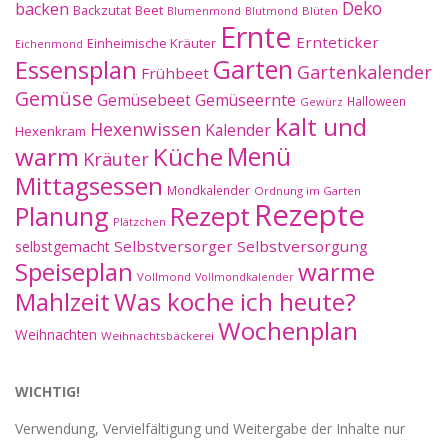
Deko
backen
Beet
Backzutat
Blüten
Blumenmond
Blutmond
Ernte
Ernteticker
Einheimische Kräuter
Eichenmond
Essensplan
Garten
Gartenkalender
Frühbeet
Gemüse
Gemüseernte
Gemüsebeet
Halloween
Gewürz
kalt und
Hexenwissen
Kalender
Hexenkram
warm
Küche
Menü
Kräuter
Mittagsessen
Mondkalender
Ordnung im Garten
Rezepte
Planung
Rezept
Plätzchen
Selbstversorger
Selbstversorgung
selbstgemacht
Speiseplan
warme
Vollmond
Vollmondkalender
Mahlzeit
Was koche ich heute?
Wochenplan
Weihnachten
Weihnachtsbäckerei
WICHTIG!
Verwendung, Vervielfältigung und Weitergabe der Inhalte nur