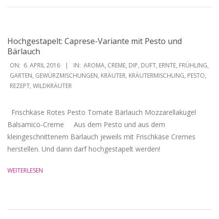
Hochgestapelt: Caprese-Variante mit Pesto und
Bärlauch
2016-
ON:
6. APRIL 2016
IN:
AROMA
,
CREME
,
DIP
,
DUFT
,
ERNTE
,
FRÜHLING
,
04-
GARTEN
,
GEWÜRZMISCHUNGEN
,
KRÄUTER
,
KRÄUTERMISCHUNG
,
PESTO
,
REZEPT
,
WILDKRÄUTER
06
Frischkäse Rotes Pesto Tomate Bärlauch Mozzarellakugel
Balsamico-Creme Aus dem Pesto und aus dem
kleingeschnittenem Bärlauch jeweils mit Frischkäse Cremes
herstellen. Und dann darf hochgestapelt werden!
WEITERLESEN