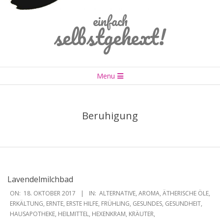
einfach
selbstgehext!
Primary
Menu
Navigation
Menu
Beruhigung
Lavendelmilchbad
2017-
ON:
18. OKTOBER 2017
IN:
ALTERNATIVE
,
AROMA
,
ÄTHERISCHE ÖLE
,
10-
ERKÄLTUNG
,
ERNTE
,
ERSTE HILFE
,
FRÜHLING
,
GESUNDES
,
GESUNDHEIT
,
HAUSAPOTHEKE
,
HEILMITTEL
,
HEXENKRAM
,
KRÄUTER
,
18