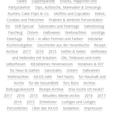
Salate
Suppenparade
Snacks, Häppchen und
Partyzubehör
Dips, Aufstriche, Marinaden & Dressings
Kuchen, Cake Pops & Co.
Muffins und Cupcakes
Kekse,
Cookies und Plätzchen
Pralinen & ähnliche Perversitäten
Eis
Grill-Special
Saisonales und Feiertage
Valentinstag
Fasching
Ostern
Halloween
Weihnachten
sonstige
Feiertage
Brot – in allen Formen und Farben
Getränke
Küchenratgeber
Geschenke aus der Hexenküche
Rezept-
Archive
2017
2016
2015
helfen & heilen
Helfendes
und Heilendes mit Kräutern
Öle, Tinkturen und mehr
selberhexen
Klitzekleines Hexenwissen
Kreatives & DIY
für Haus & Garten
Saisonales
Ostern
Halloween
Weihnachten
KA:OS näht
Hex’ hacks
für Haushalt und
Küche
für die Gesundheit
fürs Büro
Archive
Beitragsübersicht
Rezept-Archive
Was koche ich heute?
2017
2016
2015
Aktuelles Allerlei-Archiv
2018
2017
2016
2015
Ernteticker
Lustiges und Listiges
Persönliches
Über das KA:OS
Gedanken
Impressum