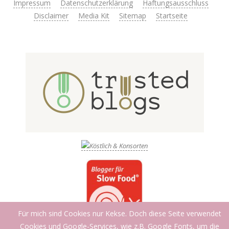
Impressum
Datenschutzerklärung
Haftungsausschluss
Disclaimer
Media Kit
Sitemap
Startseite
Für mich sind Cookies nur Kekse. Doch diese Seite verwendet
Cookies und Google-Services, wie z.B. Google Fonts, um die