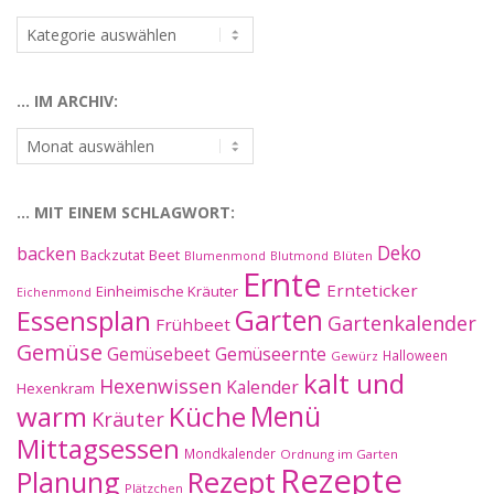
…
nach
Kategorien:
… IM ARCHIV:
…
im
Archiv:
… MIT EINEM SCHLAGWORT:
Deko
backen
Beet
Backzutat
Blüten
Blumenmond
Blutmond
Ernte
Ernteticker
Einheimische Kräuter
Eichenmond
Essensplan
Garten
Gartenkalender
Frühbeet
Gemüse
Gemüseernte
Gemüsebeet
Halloween
Gewürz
kalt und
Hexenwissen
Kalender
Hexenkram
warm
Küche
Menü
Kräuter
Mittagsessen
Mondkalender
Ordnung im Garten
Rezepte
Planung
Rezept
Plätzchen