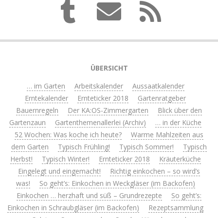
ÜBERSICHT
… im Garten
Arbeitskalender
Aussaatkalender
Erntekalender
Ernteticker 2018
Gartenratgeber
Bauernregeln
Der KA:OS-Zimmergarten
Blick über den
Gartenzaun
Gartenthemenallerlei (Archiv)
… in der Küche
52 Wochen: Was koche ich heute?
Warme Mahlzeiten aus
dem Garten
Typisch Frühling!
Typisch Sommer!
Typisch
Herbst!
Typisch Winter!
Ernteticker 2018
Kräuterküche
Eingelegt und eingemacht!
Richtig einkochen – so wird’s
was!
So geht’s: Einkochen in Weckgläser (im Backofen)
Einkochen … herzhaft und süß – Grundrezepte
So geht’s:
Einkochen in Schraubgläser (im Backofen)
Rezeptsammlung