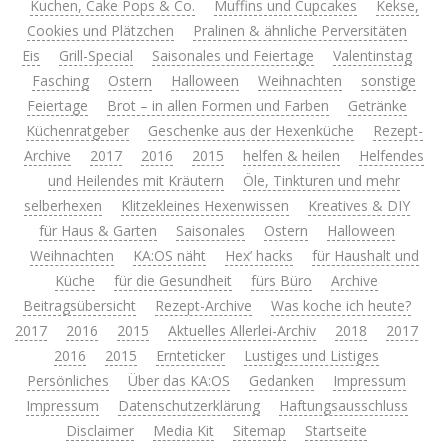
Kuchen, Cake Pops & Co.
Muffins und Cupcakes
Kekse,
Cookies und Plätzchen
Pralinen & ähnliche Perversitäten
Eis
Grill-Special
Saisonales und Feiertage
Valentinstag
Fasching
Ostern
Halloween
Weihnachten
sonstige
Feiertage
Brot – in allen Formen und Farben
Getränke
Küchenratgeber
Geschenke aus der Hexenküche
Rezept-
Archive
2017
2016
2015
helfen & heilen
Helfendes
und Heilendes mit Kräutern
Öle, Tinkturen und mehr
selberhexen
Klitzekleines Hexenwissen
Kreatives & DIY
für Haus & Garten
Saisonales
Ostern
Halloween
Weihnachten
KA:OS näht
Hex’ hacks
für Haushalt und
Küche
für die Gesundheit
fürs Büro
Archive
Beitragsübersicht
Rezept-Archive
Was koche ich heute?
2017
2016
2015
Aktuelles Allerlei-Archiv
2018
2017
2016
2015
Ernteticker
Lustiges und Listiges
Persönliches
Über das KA:OS
Gedanken
Impressum
Impressum
Datenschutzerklärung
Haftungsausschluss
Disclaimer
Media Kit
Sitemap
Startseite