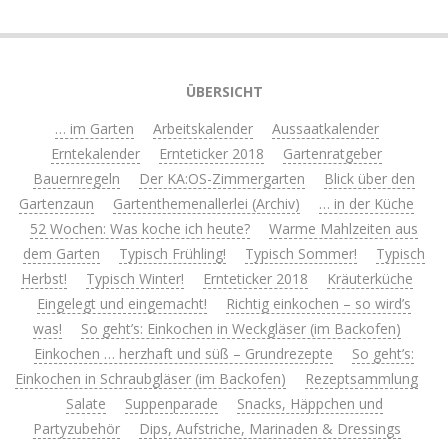
ÜBERSICHT
… im Garten
Arbeitskalender
Aussaatkalender
Erntekalender
Ernteticker 2018
Gartenratgeber
Bauernregeln
Der KA:OS-Zimmergarten
Blick über den
Gartenzaun
Gartenthemenallerlei (Archiv)
… in der Küche
52 Wochen: Was koche ich heute?
Warme Mahlzeiten aus
dem Garten
Typisch Frühling!
Typisch Sommer!
Typisch
Herbst!
Typisch Winter!
Ernteticker 2018
Kräuterküche
Eingelegt und eingemacht!
Richtig einkochen – so wird’s
was!
So geht’s: Einkochen in Weckgläser (im Backofen)
Einkochen … herzhaft und süß – Grundrezepte
So geht’s:
Einkochen in Schraubgläser (im Backofen)
Rezeptsammlung
Salate
Suppenparade
Snacks, Häppchen und
Partyzubehör
Dips, Aufstriche, Marinaden & Dressings