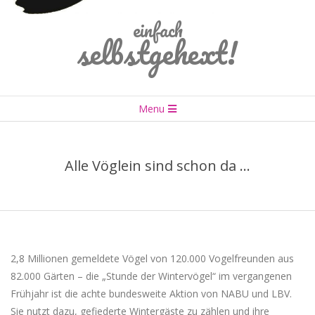
einfach
selbstgehext!
Primary
Menu
Navigation
Menu
Alle Vöglein sind schon da …
2,8 Millionen gemeldete Vögel von 120.000 Vogelfreunden aus
82.000 Gärten – die „Stunde der Wintervögel“ im vergangenen
Frühjahr ist die achte bundesweite Aktion von NABU und LBV.
Sie nutzt dazu, gefiederte Wintergäste zu zählen und ihre