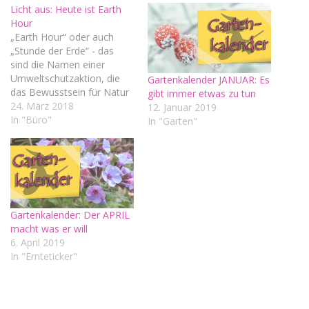
Licht aus: Heute ist Earth
Hour
„Earth Hour“ oder auch
„Stunde der Erde“ - das
sind die Namen einer
Umweltschutzaktion, die
Gartenkalender JANUAR: Es
das Bewusstsein für Natur
gibt immer etwas zu tun
und Umwelt erhöhen und
24. März 2018
12. Januar 2019
Energiesparen und die
In "Büro"
In "Garten"
Reduzierung von
Treibhausgasen symbolisch
unterstützen soll. Von 20.30
bis 21.30 Uhr sollen heute,
Samstag, 24. März 2018,
alle Lichter ausgeschaltet
Gartenkalender: Der APRIL
werden. Die ersten, die…
macht was er will
6. April 2019
In "Ernteticker"