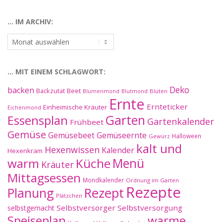
Kategorien:
… IM ARCHIV:
…
im
Archiv:
… MIT EINEM SCHLAGWORT:
Deko
backen
Beet
Backzutat
Blüten
Blumenmond
Blutmond
Ernte
Ernteticker
Einheimische Kräuter
Eichenmond
Essensplan
Garten
Gartenkalender
Frühbeet
Gemüse
Gemüseernte
Gemüsebeet
Halloween
Gewürz
kalt und
Hexenwissen
Kalender
Hexenkram
warm
Küche
Menü
Kräuter
Mittagsessen
Mondkalender
Ordnung im Garten
Rezepte
Planung
Rezept
Plätzchen
Selbstversorger
Selbstversorgung
selbstgemacht
Speiseplan
warme