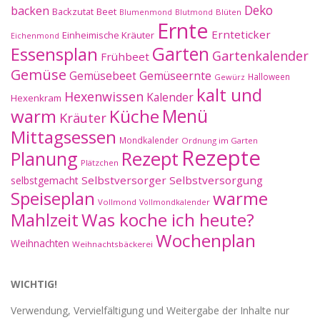
Deko
backen
Beet
Backzutat
Blüten
Blumenmond
Blutmond
Ernte
Ernteticker
Einheimische Kräuter
Eichenmond
Essensplan
Garten
Gartenkalender
Frühbeet
Gemüse
Gemüseernte
Gemüsebeet
Halloween
Gewürz
kalt und
Hexenwissen
Kalender
Hexenkram
warm
Küche
Menü
Kräuter
Mittagsessen
Mondkalender
Ordnung im Garten
Rezepte
Planung
Rezept
Plätzchen
Selbstversorger
Selbstversorgung
selbstgemacht
Speiseplan
warme
Vollmond
Vollmondkalender
Mahlzeit
Was koche ich heute?
Wochenplan
Weihnachten
Weihnachtsbäckerei
WICHTIG!
Verwendung, Vervielfältigung und Weitergabe der Inhalte nur