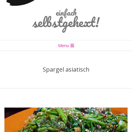
einfach
selbstgehext!
Primary
Menu
Navigation
Menu
Spargel asiatisch