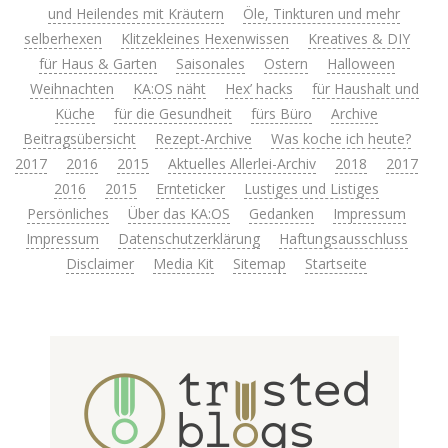
und Heilendes mit Kräutern
Öle, Tinkturen und mehr
selberhexen
Klitzekleines Hexenwissen
Kreatives & DIY
für Haus & Garten
Saisonales
Ostern
Halloween
Weihnachten
KA:OS näht
Hex’ hacks
für Haushalt und
Küche
für die Gesundheit
fürs Büro
Archive
Beitragsübersicht
Rezept-Archive
Was koche ich heute?
2017
2016
2015
Aktuelles Allerlei-Archiv
2018
2017
2016
2015
Ernteticker
Lustiges und Listiges
Persönliches
Über das KA:OS
Gedanken
Impressum
Impressum
Datenschutzerklärung
Haftungsausschluss
Disclaimer
Media Kit
Sitemap
Startseite