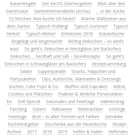
Bauernregeln
Der KA:OS-Zimmergarten
Blick über den
Gartenzaun
Gartenthemenallerlei (Archiv)
… in der Küche
52 Wochen: Was koche ich heute?
Warme Mahlzeiten aus
dem Garten
Typisch Frühling!
Typisch Sommer!
Typisch
Herbst!
Typisch Winter!
Ernteticker 2018
Kräuterküche
Eingelegt und eingemacht!
Richtig einkochen – so wird’s
was!
So geht’s: Einkochen in Weckgläser (im Backofen)
Einkochen … herzhaft und süß – Grundrezepte
So geht’s:
Einkochen in Schraubgläser (im Backofen)
Rezeptsammlung
Salate
Suppenparade
Snacks, Häppchen und
Partyzubehör
Dips, Aufstriche, Marinaden & Dressings
Kuchen, Cake Pops & Co.
Muffins und Cupcakes
Kekse,
Cookies und Plätzchen
Pralinen & ähnliche Perversitäten
Eis
Grill-Special
Saisonales und Feiertage
Valentinstag
Fasching
Ostern
Halloween
Weihnachten
sonstige
Feiertage
Brot – in allen Formen und Farben
Getränke
Küchenratgeber
Geschenke aus der Hexenküche
Rezept-
Archive
2017
2016
2015
helfen & heilen
Helfendes