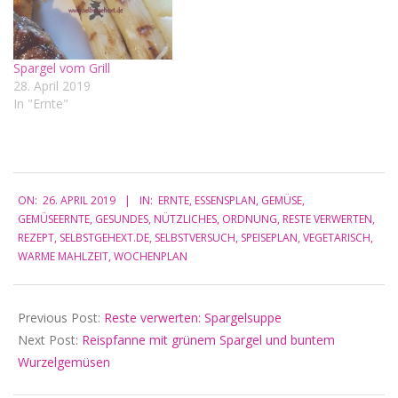
Spargel vom Grill
28. April 2019
In "Ernte"
2019-
ON:
26. APRIL 2019
IN:
ERNTE
,
ESSENSPLAN
,
GEMÜSE
,
04-
GEMÜSEERNTE
,
GESUNDES
,
NÜTZLICHES
,
ORDNUNG
,
RESTE VERWERTEN
,
26
REZEPT
,
SELBSTGEHEXT.DE
,
SELBSTVERSUCH
,
SPEISEPLAN
,
VEGETARISCH
,
WARME MAHLZEIT
,
WOCHENPLAN
Previous Post:
Reste verwerten: Spargelsuppe
Next Post:
Reispfanne mit grünem Spargel und buntem
Wurzelgemüsen