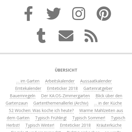
ÜBERSICHT
… im Garten
Arbeitskalender
Aussaatkalender
Erntekalender
Ernteticker 2018
Gartenratgeber
Bauernregeln
Der KA:OS-Zimmergarten
Blick über den
Gartenzaun
Gartenthemenallerlei (Archiv)
… in der Küche
52 Wochen: Was koche ich heute?
Warme Mahlzeiten aus
dem Garten
Typisch Frühling!
Typisch Sommer!
Typisch
Herbst!
Typisch Winter!
Ernteticker 2018
Kräuterküche