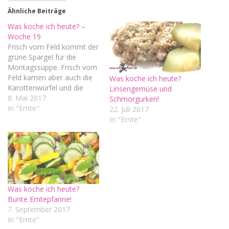
Ähnliche Beiträge
Was koche ich heute? –
Woche 19
Frisch vom Feld kommt der
grüne Spargel für die
Montagssuppe. Frisch vom
Feld kamen aber auch die
Was koche ich heute?
Karottenwürfel und die
Linsengemüse und
Erbsen, allerdings ist das
8. Mai 2017
Schmorgurken!
schon eine Weile her.
In "Ernte"
22. Juli 2017
Beides kommt am
In "Ernte"
Dienstag nur noch aus
einem Einmachglas im
Vorratskeller. ;) Für diesen
Mittwoch habe ich bereits
vor zwei Tagen
Champignons…
Was koche ich heute?
Bunte Erntepfanne!
7. September 2017
In "Ernte"