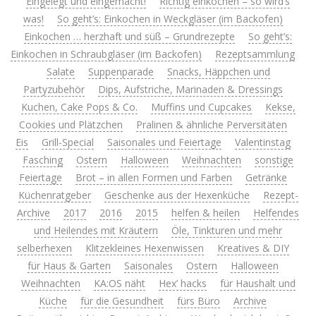
Eingelegt und eingemacht!
Richtig einkochen – so wird’s
was!
So geht’s: Einkochen in Weckgläser (im Backofen)
Einkochen … herzhaft und süß – Grundrezepte
So geht’s:
Einkochen in Schraubgläser (im Backofen)
Rezeptsammlung
Salate
Suppenparade
Snacks, Häppchen und
Partyzubehör
Dips, Aufstriche, Marinaden & Dressings
Kuchen, Cake Pops & Co.
Muffins und Cupcakes
Kekse,
Cookies und Plätzchen
Pralinen & ähnliche Perversitäten
Eis
Grill-Special
Saisonales und Feiertage
Valentinstag
Fasching
Ostern
Halloween
Weihnachten
sonstige
Feiertage
Brot – in allen Formen und Farben
Getränke
Küchenratgeber
Geschenke aus der Hexenküche
Rezept-
Archive
2017
2016
2015
helfen & heilen
Helfendes
und Heilendes mit Kräutern
Öle, Tinkturen und mehr
selberhexen
Klitzekleines Hexenwissen
Kreatives & DIY
für Haus & Garten
Saisonales
Ostern
Halloween
Weihnachten
KA:OS näht
Hex’ hacks
für Haushalt und
Küche
für die Gesundheit
fürs Büro
Archive