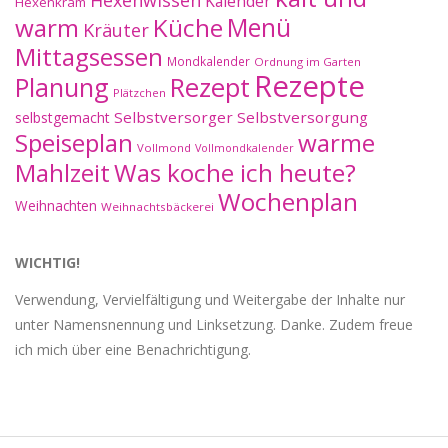
Hexenwissen
Kalender
Hexenkram
warm
Küche
Menü
Kräuter
Mittagsessen
Mondkalender
Ordnung im Garten
Rezepte
Planung
Rezept
Plätzchen
Selbstversorger
Selbstversorgung
selbstgemacht
Speiseplan
warme
Vollmond
Vollmondkalender
Mahlzeit
Was koche ich heute?
Wochenplan
Weihnachten
Weihnachtsbäckerei
WICHTIG!
Verwendung, Vervielfältigung und Weitergabe der Inhalte nur
unter Namensnennung und Linksetzung. Danke. Zudem freue
ich mich über eine Benachrichtigung.