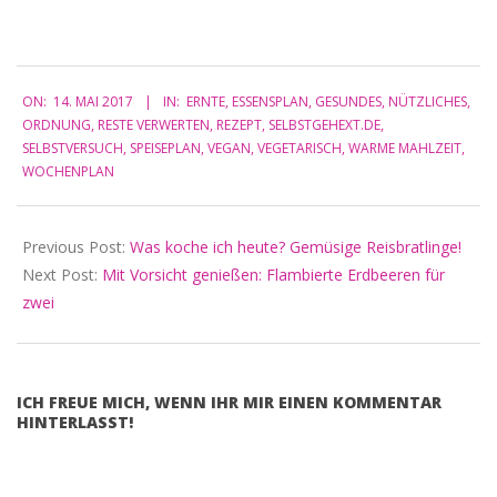
2017-
ON:
14. MAI 2017
IN:
ERNTE
,
ESSENSPLAN
,
GESUNDES
,
NÜTZLICHES
,
05-
ORDNUNG
,
RESTE VERWERTEN
,
REZEPT
,
SELBSTGEHEXT.DE
,
14
SELBSTVERSUCH
,
SPEISEPLAN
,
VEGAN
,
VEGETARISCH
,
WARME MAHLZEIT
,
WOCHENPLAN
Previous Post:
Was koche ich heute? Gemüsige Reisbratlinge!
Next Post:
Mit Vorsicht genießen: Flambierte Erdbeeren für
zwei
ICH FREUE MICH, WENN IHR MIR EINEN KOMMENTAR
HINTERLASST!