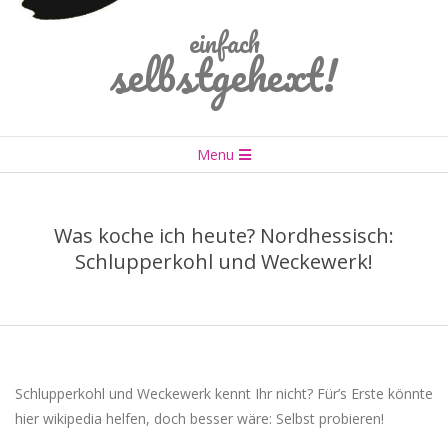
einfach
selbstgehext!
Primary
Menu
Navigation
Menu
Was koche ich heute? Nordhessisch:
Schlupperkohl und Weckewerk!
Schlupperkohl und Weckewerk kennt Ihr nicht? Für’s Erste könnte
hier wikipedia helfen, doch besser wäre: Selbst probieren!