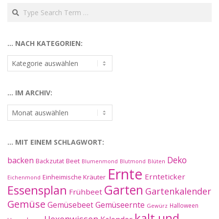
Search
… NACH KATEGORIEN:
…
nach
Kategorien:
… IM ARCHIV:
…
im
Archiv:
… MIT EINEM SCHLAGWORT:
Deko
backen
Beet
Backzutat
Blüten
Blumenmond
Blutmond
Ernte
Ernteticker
Einheimische Kräuter
Eichenmond
Essensplan
Garten
Gartenkalender
Frühbeet
Gemüse
Gemüseernte
Gemüsebeet
Halloween
Gewürz
kalt und