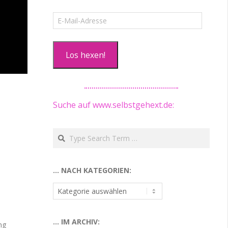
E-
Mail-
Adresse
Los hexen!
Suche auf www.selbstgehext.de:
Search
… NACH KATEGORIEN:
…
nach
Kategorien:
… IM ARCHIV:
ng