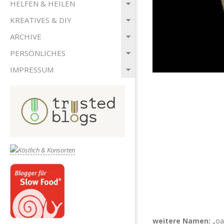
HELFEN & HEILEN
KREATIVES & DIY
ARCHIVE
PERSÖNLICHES
IMPRESSUM
weitere Namen:
„oa