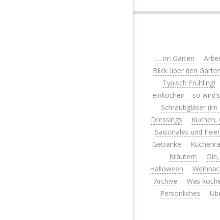
… im Garten
Arbe
Blick über den Garte
Typisch Frühling!
einkochen – so wird’
Schraubgläser (im
Dressings
Kuchen, 
Saisonales und Feie
Getränke
Küchenra
Kräutern
Öle,
Halloween
Weihnac
Archive
Was koche
Persönliches
Üb