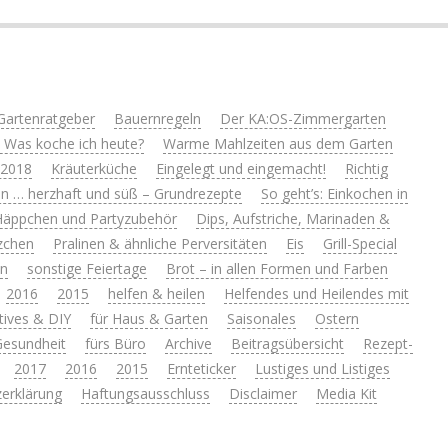
Gartenratgeber
Bauernregeln
Der KA:OS-Zimmergarten
 Was koche ich heute?
Warme Mahlzeiten aus dem Garten
 2018
Kräuterküche
Eingelegt und eingemacht!
Richtig
n … herzhaft und süß – Grundrezepte
So geht’s: Einkochen in
Häppchen und Partyzubehör
Dips, Aufstriche, Marinaden &
zchen
Pralinen & ähnliche Perversitäten
Eis
Grill-Special
en
sonstige Feiertage
Brot – in allen Formen und Farben
2016
2015
helfen & heilen
Helfendes und Heilendes mit
tives & DIY
für Haus & Garten
Saisonales
Ostern
 Gesundheit
fürs Büro
Archive
Beitragsübersicht
Rezept-
2017
2016
2015
Ernteticker
Lustiges und Listiges
erklärung
Haftungsausschluss
Disclaimer
Media Kit