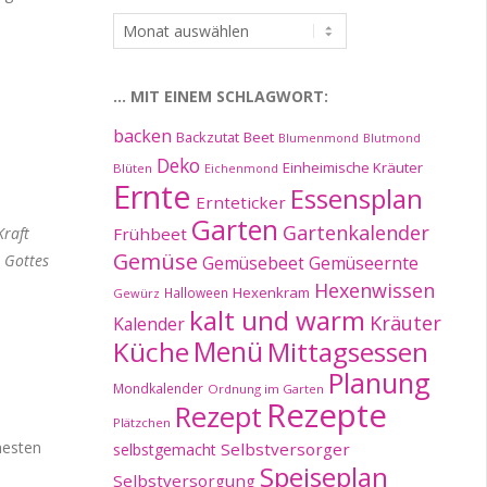
…
im
Archiv:
… MIT EINEM SCHLAGWORT:
backen
Beet
Backzutat
Blumenmond
Blutmond
Deko
Einheimische Kräuter
Blüten
Eichenmond
Ernte
Essensplan
Ernteticker
Garten
Gartenkalender
Frühbeet
Kraft
Gemüse
s Gottes
Gemüseernte
Gemüsebeet
Hexenwissen
Hexenkram
Halloween
Gewürz
kalt und warm
Kräuter
Kalender
Küche
Menü
Mittagsessen
Planung
Mondkalender
Ordnung im Garten
Rezepte
Rezept
Plätzchen
hesten
Selbstversorger
selbstgemacht
Speiseplan
Selbstversorgung