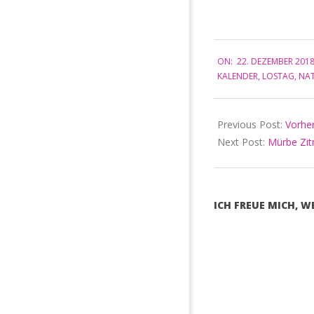
Dunkelheit, Frieden, S
Spiritualität Die Kält
fest im Griff und die 
sind…
2018-
ON:
22. DEZEMBER 201
12-
KALENDER
,
LOSTAG
,
NA
22
Previous Post:
Vorher
Next Post:
Mürbe Zit
ICH FREUE MICH, 