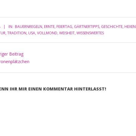
tärke,
e hat uns
Nächte
8
IN:
BAUERNREGELN
,
ERNTE
,
FEIERTAG
,
GÄRTNERTIPPS
,
GESCHICHTE
,
HEXE
TUR
,
TRADITION
,
USA
,
VOLLMOND
,
WEISHEIT
,
WISSENSWERTES
iger Beitrag
ronenplätzchen
WENN IHR MIR EINEN KOMMENTAR HINTERLASST!