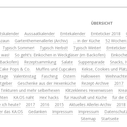
ÜBERSICHT
itskalender
Aussaatkalender
Erntekalender
Ernteticker 2018
nzaun
Gartenthemenallerlei (Archiv)
… in der Küche
52 Wochen:
Typisch Sommer!
Typisch Herbst!
Typisch Winter!
Ernteticker
s was!
So geht’s: Einkochen in Weckgläser (im Backofen)
Einkoche
 Backofen)
Rezeptsammlung
Salate
Suppenparade
Snacks, 
Cake Pops & Co.
Muffins und Cupcakes
Kekse, Cookies und Plät
rtage
Valentinstag
Fasching
Ostern
Halloween
Weihnacht
tgeber
Geschenke aus der Hexenküche
Rezept-Archive
2017
 Tinkturen und mehr selberhexen
Klitzekleines Hexenwissen
Krea
hten
KA:OS näht
Hex’ hacks
für Haushalt und Küche
für die
 ich heute?
2017
2016
2015
Aktuelles Allerlei-Archiv
2018
er das KA:OS
Gedanken
Impressum
Impressum
Datenschutz
Sitemap
Startseite