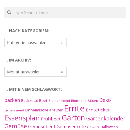
Search
… NACH KATEGORIEN:
…
nach
Kategorien:
… IM ARCHIV:
…
im
Archiv:
… MIT EINEM SCHLAGWORT:
Deko
backen
Beet
Backzutat
Blüten
Blumenmond
Blutmond
Ernte
Ernteticker
Einheimische Kräuter
Eichenmond
Essensplan
Garten
Gartenkalender
Frühbeet
Gemüse
Gemüseernte
Gemüsebeet
Halloween
Gewürz