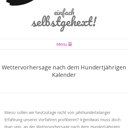
einfach
selbstgehext!
Primary
Menu
Navigation
Menu
Wettervorhersage nach dem Hundertjährigen
Kalender
Wieso sollen wir heutzutage nicht von jahrhundertelanger
Erfahrung unserer Vorfahren profitieren? Irgendwas muss doch
dran sein, an der Wettervorhersage nach dem Hundertjährigen