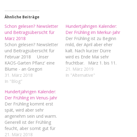
Ähnliche Beiträge
Schon gelesen? Newsletter
Hundertjährigen Kalender:
und Beitragsübersicht für
Der Frühling im Merkur-Jahr
März 2018
Der Frühling ist zu Beginn
Schon gelesen? Newsletter
mild, der April aber eher
und Beitragsübersicht für
kalt. Nach kurzer Dürre
Februar 2018 Unser
wird es Ende Mai sehr
KAOS-Garten Pflanz' eine
fruchtbar. März 1. bis 11.
Blume - an Gregori
eher mild mit viel Nässe 13.
21. März 2019
Ernteticker | 8. März
31. März 2018
bis 20. Regen wird zu Eis
In "Alternative"
Ernteticker | 16. März
In "Blog"
und Glätte 22. Es hellt sich
Ernteticker | 27. März
auf. 26. sonnig und warm
Hundertjährigen Kalender:
Ernteticker | 30. März
31. wird’s…
Der Frühling im Venus-Jahr
helfen, heilen & hex hex
Der Frühling kommt erst
Vollmond im
spät, wird aber sehr
Februar/Anfang März:
angenehm sein und warm.
Schneemond Vollmond im
Generell ist der Frühling
März: Reiner…
feucht, aber somit gut für
Früchte. Gelegentlich ist es
21. März 2018