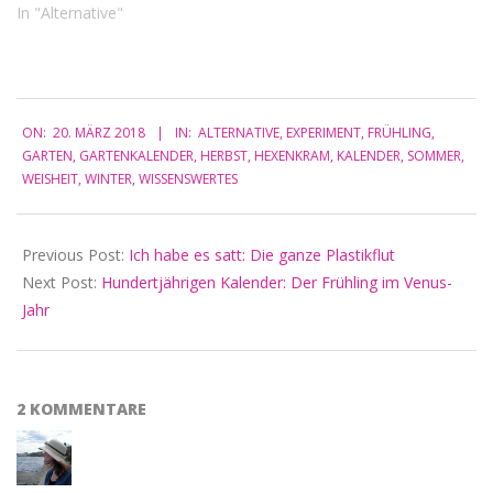
aber auch einfach nur nass.
In "Alternative"
Einen späten Frost braucht
man nicht befürchten. Die
Planetenjahre beginnen am
21. März und enden am 20.
2018-
März des Folgejahres.…
ON:
20. MÄRZ 2018
IN:
ALTERNATIVE
,
EXPERIMENT
,
FRÜHLING
,
03-
GARTEN
,
GARTENKALENDER
,
HERBST
,
HEXENKRAM
,
KALENDER
,
SOMMER
,
20
WEISHEIT
,
WINTER
,
WISSENSWERTES
Previous Post:
Ich habe es satt: Die ganze Plastikflut
Next Post:
Hundertjährigen Kalender: Der Frühling im Venus-
Jahr
2 KOMMENTARE