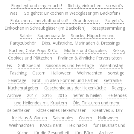
Eingelegt und eingemacht!
Richtig einkochen – so wird’s
was!
So geht’s: Einkochen in Weckgläser (im Backofen)
Einkochen … herzhaft und süß – Grundrezepte
So geht’s:
Einkochen in Schraubgläser (im Backofen)
Rezeptsammlung
Salate
Suppenparade
Snacks, Häppchen und
Partyzubehör
Dips, Aufstriche, Marinaden & Dressings
Kuchen, Cake Pops & Co.
Muffins und Cupcakes
Kekse,
Cookies und Plätzchen
Pralinen & ähnliche Perversitäten
Eis
Grill-Special
Saisonales und Feiertage
Valentinstag
Fasching
Ostern
Halloween
Weihnachten
sonstige
Feiertage
Brot – in allen Formen und Farben
Getränke
Küchenratgeber
Geschenke aus der Hexenküche
Rezept-
Archive
2017
2016
2015
helfen & heilen
Helfendes
und Heilendes mit Kräutern
Öle, Tinkturen und mehr
selberhexen
Klitzekleines Hexenwissen
Kreatives & DIY
für Haus & Garten
Saisonales
Ostern
Halloween
Weihnachten
KA:OS näht
Hex’ hacks
für Haushalt und
Küche
für die Gesundheit
fürs Büro
Archive