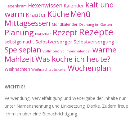
kalt und
Hexenwissen
Kalender
Hexenkram
warm
Küche
Menü
Kräuter
Mittagsessen
Mondkalender
Ordnung im Garten
Rezepte
Planung
Rezept
Plätzchen
Selbstversorger
Selbstversorgung
selbstgemacht
Speiseplan
warme
Vollmond
Vollmondkalender
Mahlzeit
Was koche ich heute?
Wochenplan
Weihnachten
Weihnachtsbäckerei
WICHTIG!
Verwendung, Vervielfältigung und Weitergabe der Inhalte nur
unter Namensnennung und Linksetzung. Danke. Zudem freue
ich mich über eine Benachrichtigung.