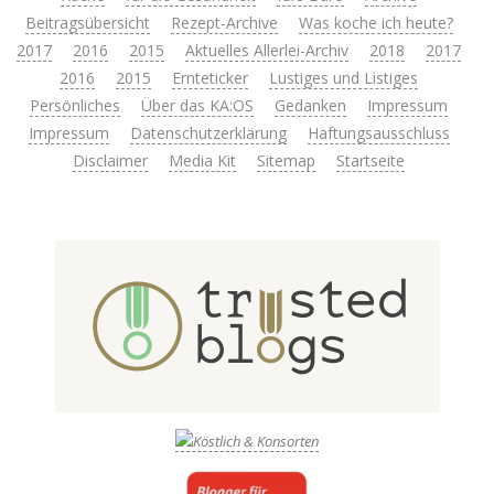
Beitragsübersicht
Rezept-Archive
Was koche ich heute?
2017
2016
2015
Aktuelles Allerlei-Archiv
2018
2017
2016
2015
Ernteticker
Lustiges und Listiges
Persönliches
Über das KA:OS
Gedanken
Impressum
Impressum
Datenschutzerklärung
Haftungsausschluss
Disclaimer
Media Kit
Sitemap
Startseite