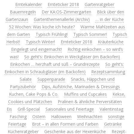
Erntekalender
Ernteticker 2018
Gartenratgeber
Bauernregeln
Der KA:OS-Zimmergarten
Blick über den
Gartenzaun
Gartenthemenallerlei (Archiv)
… in der Küche
52 Wochen: Was koche ich heute?
Warme Mahlzeiten aus
dem Garten
Typisch Frühling!
Typisch Sommer!
Typisch
Herbst!
Typisch Winter!
Ernteticker 2018
Kräuterküche
Eingelegt und eingemacht!
Richtig einkochen – so wird’s
was!
So geht’s: Einkochen in Weckgläser (im Backofen)
Einkochen … herzhaft und süß – Grundrezepte
So geht’s:
Einkochen in Schraubgläser (im Backofen)
Rezeptsammlung
Salate
Suppenparade
Snacks, Häppchen und
Partyzubehör
Dips, Aufstriche, Marinaden & Dressings
Kuchen, Cake Pops & Co.
Muffins und Cupcakes
Kekse,
Cookies und Plätzchen
Pralinen & ähnliche Perversitäten
Eis
Grill-Special
Saisonales und Feiertage
Valentinstag
Fasching
Ostern
Halloween
Weihnachten
sonstige
Feiertage
Brot – in allen Formen und Farben
Getränke
Küchenratgeber
Geschenke aus der Hexenküche
Rezept-