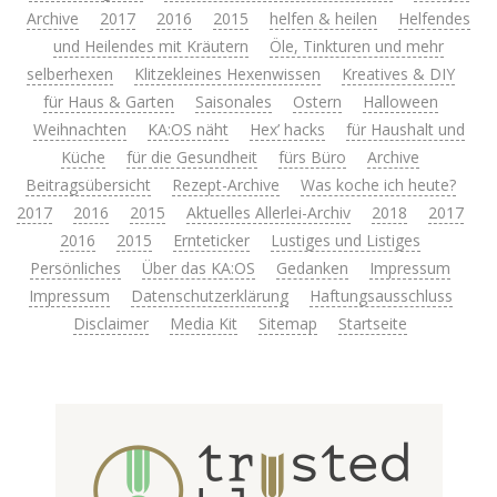
Archive
2017
2016
2015
helfen & heilen
Helfendes
und Heilendes mit Kräutern
Öle, Tinkturen und mehr
selberhexen
Klitzekleines Hexenwissen
Kreatives & DIY
für Haus & Garten
Saisonales
Ostern
Halloween
Weihnachten
KA:OS näht
Hex’ hacks
für Haushalt und
Küche
für die Gesundheit
fürs Büro
Archive
Beitragsübersicht
Rezept-Archive
Was koche ich heute?
2017
2016
2015
Aktuelles Allerlei-Archiv
2018
2017
2016
2015
Ernteticker
Lustiges und Listiges
Persönliches
Über das KA:OS
Gedanken
Impressum
Impressum
Datenschutzerklärung
Haftungsausschluss
Disclaimer
Media Kit
Sitemap
Startseite