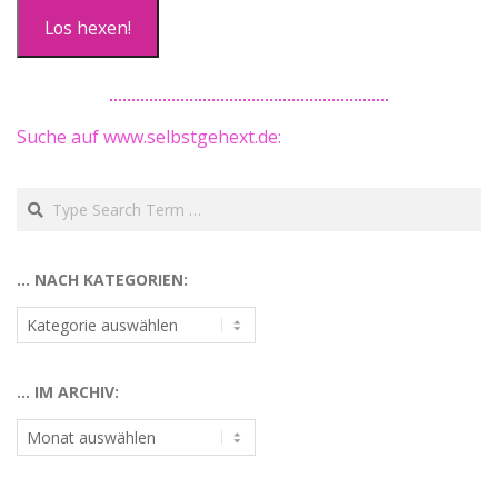
Los hexen!
Suche auf www.selbstgehext.de:
Search
… NACH KATEGORIEN:
…
nach
Kategorien:
… IM ARCHIV:
…
im
Archiv: