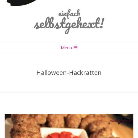
einfach
selbstgehext!
Primary
Menu
Navigation
Menu
Halloween-Hackratten