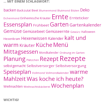
… MIT EINEM SCHLAGWORT:
Deko
backen
Beet
Backzutat
Blüten
Blumenmond
Blutmond
Ernte
Ernteticker
Einheimische Kräuter
Eichenmond
Essensplan
Garten
Gartenkalender
Frühbeet
Gemüse
Gemüseernte
Gemüsebeet
Halloween
Gewürz
kalt und
Hexenwissen
Kalender
Hexenkram
warm
Küche
Menü
Kräuter
Mittagsessen
Mondkalender
Ordnung im Garten
Rezepte
Planung
Rezept
Plätzchen
Selbstversorger
Selbstversorgung
selbstgemacht
Speiseplan
warme
Vollmond
Vollmondkalender
Mahlzeit
Was koche ich heute?
Wochenplan
Weihnachten
Weihnachtsbäckerei
WICHTIG!