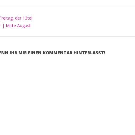
 Freitag, der 13te!
r | Mitte August
WENN IHR MIR EINEN KOMMENTAR HINTERLASST!