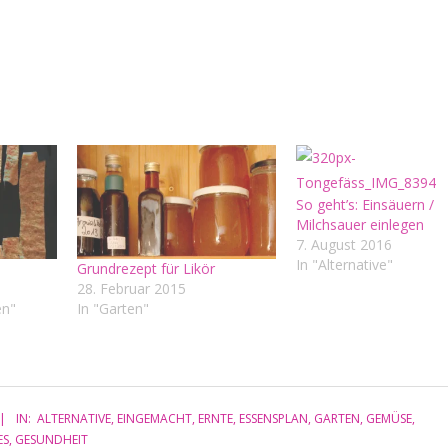
So geht’s: Einsäuern /
Milchsauer einlegen
7. August 2016
In "Alternative"
Grundrezept für Likör
28. Februar 2015
en"
In "Garten"
IN:
ALTERNATIVE
,
EINGEMACHT
,
ERNTE
,
ESSENSPLAN
,
GARTEN
,
GEMÜSE
,
ES
,
GESUNDHEIT