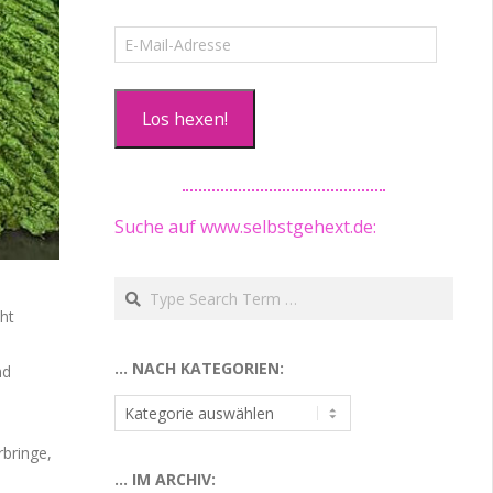
E-
Mail-
Adresse
Los hexen!
Suche auf www.selbstgehext.de:
Search
ht
… NACH KATEGORIEN:
nd
…
nach
Kategorien:
rbringe,
… IM ARCHIV: