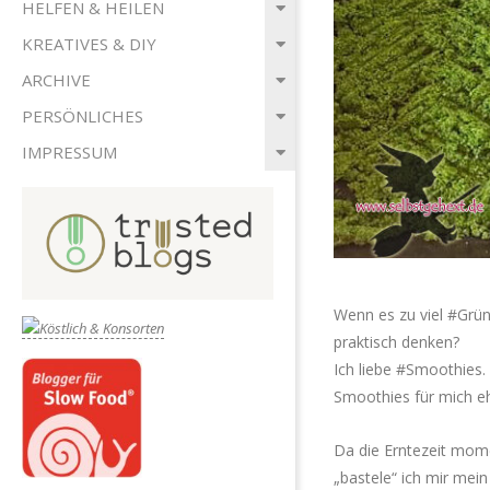
HELFEN & HEILEN
KREATIVES & DIY
ARCHIVE
PERSÖNLICHES
IMPRESSUM
Wenn es zu viel #Grü
praktisch denken?
Ich liebe #Smoothies.
Smoothies für mich e
Da die Erntezeit momen
„bastele“ ich mir me