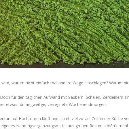
n wird, warum nicht einfach mal andere Wege einschlagen? Warum nic
 Doch für den täglichen Aufwand mit Säubern, Schälen, Zerkleinern si
her etwas für langweilige, verregnete Wochenendmorgen.
tan auf Hochtouren läuft und ich eh viel zu viel Zeit in der Küche ve
in eigenes Nahrungsergänzungsmittel aus grünen Resten – #Grünmehl.