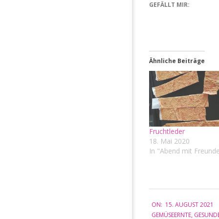
GEFÄLLT MIR:
Ähnliche Beiträge
Fruchtleder
18. Mai 2020
In "Abend mit Freund
2021-
ON:
15. AUGUST 2021
08-
GEMÜSEERNTE
,
GESUND