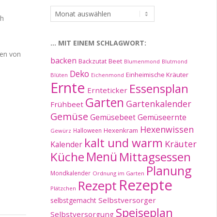
…
ch
im
Archiv:
… MIT EINEM SCHLAGWORT:
ben von
backen
Beet
Backzutat
Blumenmond
Blutmond
Deko
Einheimische Kräuter
Blüten
Eichenmond
Ernte
Essensplan
Ernteticker
Garten
Gartenkalender
Frühbeet
Gemüse
Gemüseernte
Gemüsebeet
Hexenwissen
Hexenkram
Halloween
Gewürz
kalt und warm
Kräuter
Kalender
Küche
Menü
Mittagsessen
Planung
Mondkalender
Ordnung im Garten
Rezepte
Rezept
Plätzchen
Selbstversorger
selbstgemacht
Speiseplan
Selbstversorgung