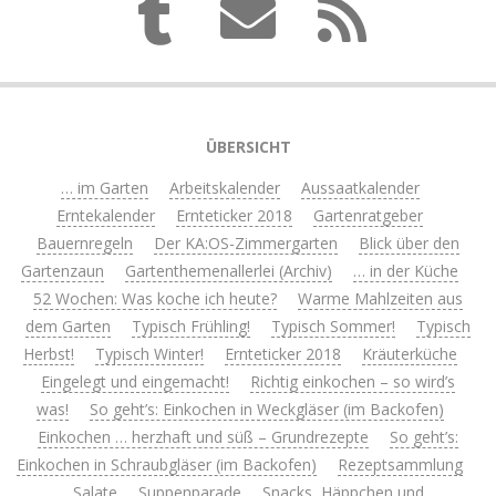
ÜBERSICHT
… im Garten
Arbeitskalender
Aussaatkalender
Erntekalender
Ernteticker 2018
Gartenratgeber
Bauernregeln
Der KA:OS-Zimmergarten
Blick über den
Gartenzaun
Gartenthemenallerlei (Archiv)
… in der Küche
52 Wochen: Was koche ich heute?
Warme Mahlzeiten aus
dem Garten
Typisch Frühling!
Typisch Sommer!
Typisch
Herbst!
Typisch Winter!
Ernteticker 2018
Kräuterküche
Eingelegt und eingemacht!
Richtig einkochen – so wird’s
was!
So geht’s: Einkochen in Weckgläser (im Backofen)
Einkochen … herzhaft und süß – Grundrezepte
So geht’s:
Einkochen in Schraubgläser (im Backofen)
Rezeptsammlung
Salate
Suppenparade
Snacks, Häppchen und