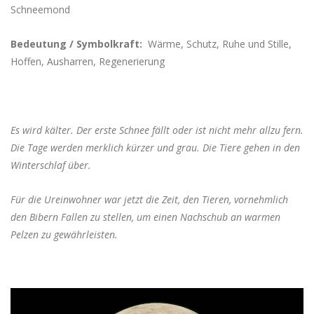
Schneemond
Bedeutung / Symbolkraft:
Wärme, Schutz, Ruhe und Stille,
Hoffen, Ausharren, Regenerierung
Es wird kälter. Der erste Schnee fällt oder ist nicht mehr allzu fern.
Die Tage werden merklich kürzer und grau. Die Tiere gehen in den
Winterschlaf über.
Für die Ureinwohner war jetzt die Zeit, den Tieren, vornehmlich
den Bibern Fallen zu stellen, um einen Nachschub an warmen
Pelzen zu gewährleisten.