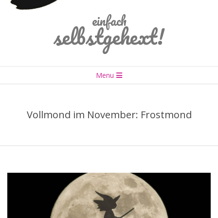
einfach
selbstgehext!
Primary
Menu
Navigation
Menu
Vollmond im November: Frostmond