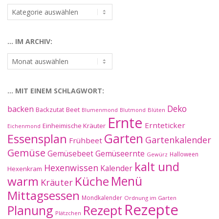
…
nach
Kategorien:
… IM ARCHIV:
…
im
Archiv:
… MIT EINEM SCHLAGWORT:
Deko
backen
Beet
Backzutat
Blüten
Blumenmond
Blutmond
Ernte
Ernteticker
Einheimische Kräuter
Eichenmond
Essensplan
Garten
Gartenkalender
Frühbeet
Gemüse
Gemüseernte
Gemüsebeet
Halloween
Gewürz
kalt und
Hexenwissen
Kalender
Hexenkram
warm
Küche
Menü
Kräuter
Mittagsessen
Mondkalender
Ordnung im Garten
Rezepte
Planung
Rezept
Plätzchen