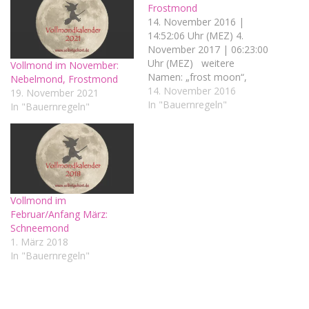
Frostmond
14. November 2016 |
14:52:06 Uhr (MEZ) 4.
November 2017 | 06:23:00
Uhr (MEZ) weitere
Vollmond im November:
Namen: „frost moon“,
Nebelmond, Frostmond
Bibermond („beaver
14. November 2016
19. November 2021
moon“), Schneemond
In "Bauernregeln"
In "Bauernregeln"
Bedeutung / Symbolkraft:
Wärme, Schutz, Ruhe und
Stille, Hoffen, Ausharren,
Regenerierung Es wird
kälter. Der erste Schnee
fällt oder ist nicht mehr
Vollmond im
allzu fern. Die Tage…
Februar/Anfang März:
Schneemond
1. März 2018
In "Bauernregeln"