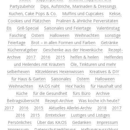
Partyzubehör
Dips, Aufstriche, Marinaden & Dressings
Kuchen, Cake Pops & Co.
Muffins und Cupcakes
Kekse,
Cookies und Plätzchen
Pralinen & ähnliche Perversitäten
Eis
Grill-Special
Saisonales und Feiertage
Valentinstag
Fasching
Ostern
Halloween
Weihnachten
sonstige
Feiertage
Brot – in allen Formen und Farben
Getränke
Küchenratgeber
Geschenke aus der Hexenküche
Rezept-
Archive
2017
2016
2015
helfen & heilen
Helfendes
und Heilendes mit Kräutern
Öle, Tinkturen und mehr
selberhexen
Klitzekleines Hexenwissen
Kreatives & DIY
für Haus & Garten
Saisonales
Ostern
Halloween
Weihnachten
KA:OS näht
Hex’ hacks
für Haushalt und
Küche
für die Gesundheit
fürs Büro
Archive
Beitragsübersicht
Rezept-Archive
Was koche ich heute?
2017
2016
2015
Aktuelles Allerlei-Archiv
2018
2017
2016
2015
Ernteticker
Lustiges und Listiges
Persönliches
Über das KA:OS
Gedanken
Impressum
Impressum
Datenschutzerklärung
Haftungsausschluss