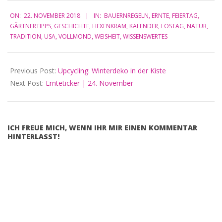
2018-
ON:
22. NOVEMBER 2018
IN:
BAUERNREGELN
,
ERNTE
,
FEIERTAG
,
11-
GÄRTNERTIPPS
,
GESCHICHTE
,
HEXENKRAM
,
KALENDER
,
LOSTAG
,
NATUR
,
22
TRADITION
,
USA
,
VOLLMOND
,
WEISHEIT
,
WISSENSWERTES
Previous Post:
Upcycling: Winterdeko in der Kiste
Next Post:
Ernteticker | 24. November
ICH FREUE MICH, WENN IHR MIR EINEN KOMMENTAR
HINTERLASST!