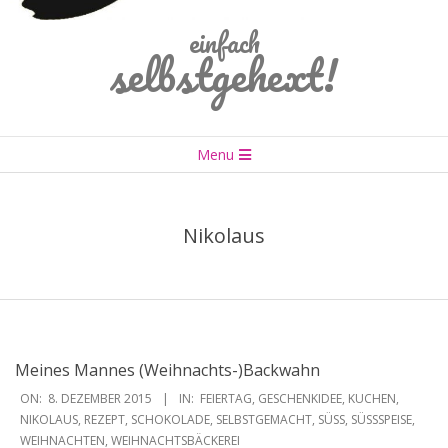
einfach
selbstgehext!
Primary
Menu
Navigation
Menu
Nikolaus
Meines Mannes (Weihnachts-)Backwahn
2015-
ON:
8. DEZEMBER 2015
IN:
FEIERTAG
,
GESCHENKIDEE
,
KUCHEN
,
12-
NIKOLAUS
,
REZEPT
,
SCHOKOLADE
,
SELBSTGEMACHT
,
SÜSS
,
SÜSSSPEISE
,
WEIHNACHTEN
,
WEIHNACHTSBÄCKEREI
08