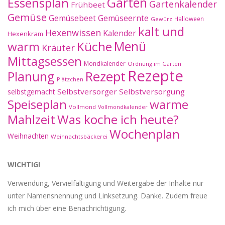
Essensplan
Garten
Gartenkalender
Frühbeet
Gemüse
Gemüseernte
Gemüsebeet
Halloween
Gewürz
kalt und
Hexenwissen
Kalender
Hexenkram
warm
Küche
Menü
Kräuter
Mittagsessen
Mondkalender
Ordnung im Garten
Rezepte
Planung
Rezept
Plätzchen
Selbstversorger
Selbstversorgung
selbstgemacht
Speiseplan
warme
Vollmond
Vollmondkalender
Mahlzeit
Was koche ich heute?
Wochenplan
Weihnachten
Weihnachtsbäckerei
WICHTIG!
Verwendung, Vervielfältigung und Weitergabe der Inhalte nur
unter Namensnennung und Linksetzung. Danke. Zudem freue
ich mich über eine Benachrichtigung.