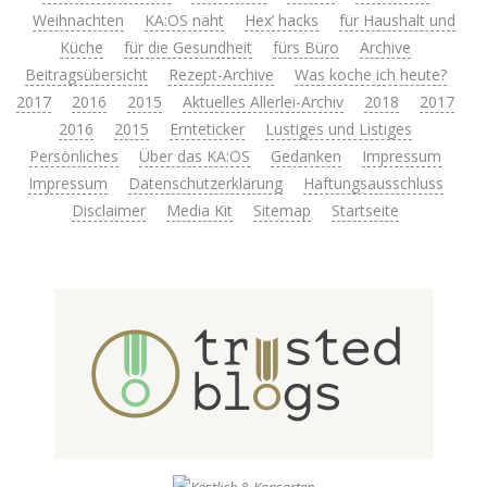
Weihnachten
KA:OS näht
Hex’ hacks
für Haushalt und
Küche
für die Gesundheit
fürs Büro
Archive
Beitragsübersicht
Rezept-Archive
Was koche ich heute?
2017
2016
2015
Aktuelles Allerlei-Archiv
2018
2017
2016
2015
Ernteticker
Lustiges und Listiges
Persönliches
Über das KA:OS
Gedanken
Impressum
Impressum
Datenschutzerklärung
Haftungsausschluss
Disclaimer
Media Kit
Sitemap
Startseite