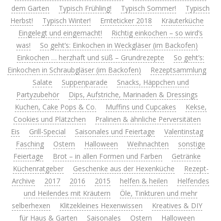
dem Garten
Typisch Frühling!
Typisch Sommer!
Typisch
Herbst!
Typisch Winter!
Ernteticker 2018
Kräuterküche
Eingelegt und eingemacht!
Richtig einkochen – so wird’s
was!
So geht’s: Einkochen in Weckgläser (im Backofen)
Einkochen … herzhaft und süß – Grundrezepte
So geht’s:
Einkochen in Schraubgläser (im Backofen)
Rezeptsammlung
Salate
Suppenparade
Snacks, Häppchen und
Partyzubehör
Dips, Aufstriche, Marinaden & Dressings
Kuchen, Cake Pops & Co.
Muffins und Cupcakes
Kekse,
Cookies und Plätzchen
Pralinen & ähnliche Perversitäten
Eis
Grill-Special
Saisonales und Feiertage
Valentinstag
Fasching
Ostern
Halloween
Weihnachten
sonstige
Feiertage
Brot – in allen Formen und Farben
Getränke
Küchenratgeber
Geschenke aus der Hexenküche
Rezept-
Archive
2017
2016
2015
helfen & heilen
Helfendes
und Heilendes mit Kräutern
Öle, Tinkturen und mehr
selberhexen
Klitzekleines Hexenwissen
Kreatives & DIY
für Haus & Garten
Saisonales
Ostern
Halloween