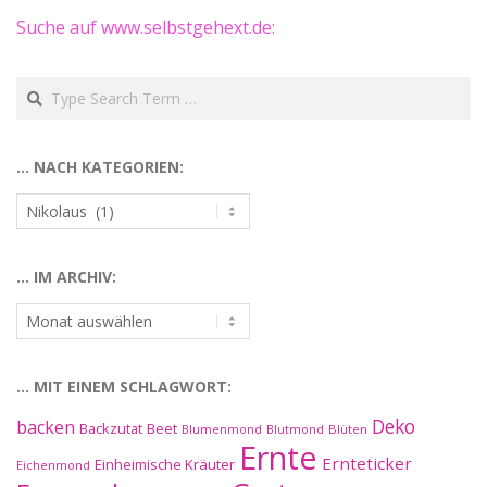
Suche auf www.selbstgehext.de:
Search
… NACH KATEGORIEN:
…
nach
Kategorien:
… IM ARCHIV:
…
im
Archiv:
… MIT EINEM SCHLAGWORT:
Deko
backen
Beet
Backzutat
Blüten
Blumenmond
Blutmond
Ernte
Ernteticker
Einheimische Kräuter
Eichenmond