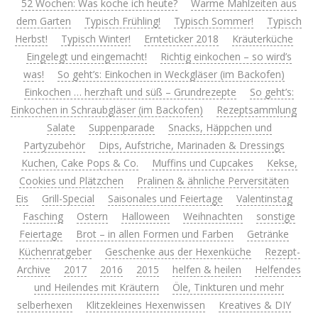
52 Wochen: Was koche ich heute?
Warme Mahlzeiten aus
dem Garten
Typisch Frühling!
Typisch Sommer!
Typisch
Herbst!
Typisch Winter!
Ernteticker 2018
Kräuterküche
Eingelegt und eingemacht!
Richtig einkochen – so wird’s
was!
So geht’s: Einkochen in Weckgläser (im Backofen)
Einkochen … herzhaft und süß – Grundrezepte
So geht’s:
Einkochen in Schraubgläser (im Backofen)
Rezeptsammlung
Salate
Suppenparade
Snacks, Häppchen und
Partyzubehör
Dips, Aufstriche, Marinaden & Dressings
Kuchen, Cake Pops & Co.
Muffins und Cupcakes
Kekse,
Cookies und Plätzchen
Pralinen & ähnliche Perversitäten
Eis
Grill-Special
Saisonales und Feiertage
Valentinstag
Fasching
Ostern
Halloween
Weihnachten
sonstige
Feiertage
Brot – in allen Formen und Farben
Getränke
Küchenratgeber
Geschenke aus der Hexenküche
Rezept-
Archive
2017
2016
2015
helfen & heilen
Helfendes
und Heilendes mit Kräutern
Öle, Tinkturen und mehr
selberhexen
Klitzekleines Hexenwissen
Kreatives & DIY