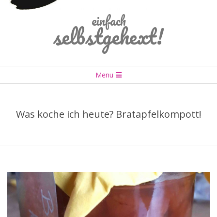
einfach
selbstgehext!
Primary
Menu
Navigation
Menu
Was koche ich heute? Bratapfelkompott!