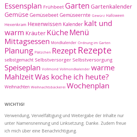
Essensplan
Garten
Gartenkalender
Frühbeet
Gemüse
Gemüseernte
Gemüsebeet
Halloween
Gewürz
kalt und
Hexenwissen
Kalender
Hexenkram
warm
Küche
Menü
Kräuter
Mittagsessen
Mondkalender
Ordnung im Garten
Rezepte
Planung
Rezept
Plätzchen
Selbstversorger
Selbstversorgung
selbstgemacht
Speiseplan
warme
Vollmond
Vollmondkalender
Mahlzeit
Was koche ich heute?
Wochenplan
Weihnachten
Weihnachtsbäckerei
WICHTIG!
Verwendung, Vervielfältigung und Weitergabe der Inhalte nur
unter Namensnennung und Linksetzung. Danke. Zudem freue
ich mich über eine Benachrichtigung.