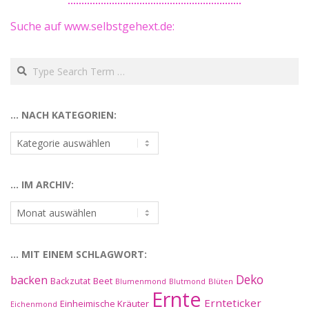
Suche auf www.selbstgehext.de:
Search
… NACH KATEGORIEN:
…
nach
Kategorien:
… IM ARCHIV:
…
im
Archiv:
… MIT EINEM SCHLAGWORT:
Deko
backen
Beet
Backzutat
Blüten
Blumenmond
Blutmond
Ernte
Ernteticker
Einheimische Kräuter
Eichenmond