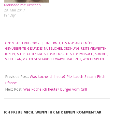
Marinade mit Kirschen
28. Mai 2017
In "Dip"
2017-
ON:
9. SEPTEMBER 2017
IN:
ERNTE
,
ESSENSPLAN
,
GEMÜSE
,
09-
GEMÜSEERNTE
,
GESUNDES
,
NÜTZLICHES
,
ORDNUNG
,
RESTE VERWERTEN
,
09
REZEPT
,
SELBSTGEHEXT.DE
,
SELBSTGEMACHT
,
SELBSTVERSUCH
,
SOMMER
,
SPEISEPLAN
,
VEGAN
,
VEGETARISCH
,
WARME MAHLZEIT
,
WOCHENPLAN
Previous Post:
Was koche ich heute? Pilz-Lauch-Sesam-Fisch-
Pfanne!
Next Post:
Was koche ich heute? Burger vom Grill!
ICH FREUE MICH, WENN IHR MIR EINEN KOMMENTAR