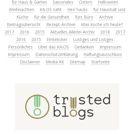
für Haus & Garten
Saisonales
Ostern
Halloween
Weihnachten
KA:OS näht
Hex’ hacks
für Haushalt und
Küche
für die Gesundheit
fürs Büro
Archive
Beitragsübersicht
Rezept-Archive
Was koche ich heute?
2017
2016
2015
Aktuelles Allerlei-Archiv
2018
2017
2016
2015
Ernteticker
Lustiges und Listiges
Persönliches
Über das KA:OS
Gedanken
Impressum
Impressum
Datenschutzerklärung
Haftungsausschluss
Disclaimer
Media Kit
Sitemap
Startseite