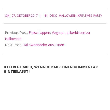
2017-
ON:
27. OKTOBER 2017
IN:
DEKO
,
HALLOWEEN
,
KREATIVES
,
PARTY
10-
27
Previous Post:
Fleischlappen: Vegane Leckerbissen zu
Halloween
Next Post:
Halloweendeko aus Tüten
ICH FREUE MICH, WENN IHR MIR EINEN KOMMENTAR
HINTERLASST!