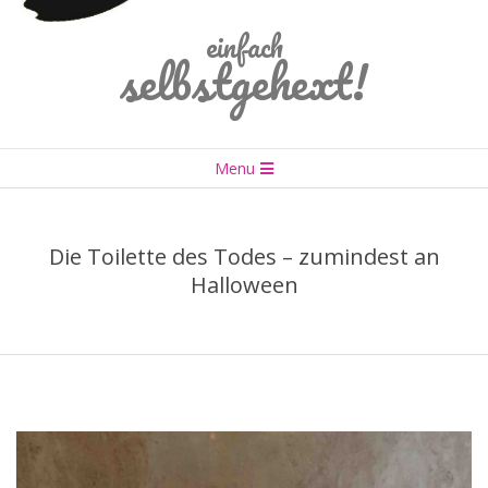
einfach
selbstgehext!
Primary
Menu
Navigation
Menu
Die Toilette des Todes – zumindest an
Halloween