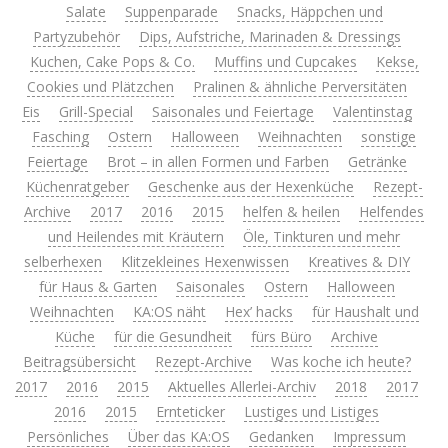
Salate
Suppenparade
Snacks, Häppchen und
Partyzubehör
Dips, Aufstriche, Marinaden & Dressings
Kuchen, Cake Pops & Co.
Muffins und Cupcakes
Kekse,
Cookies und Plätzchen
Pralinen & ähnliche Perversitäten
Eis
Grill-Special
Saisonales und Feiertage
Valentinstag
Fasching
Ostern
Halloween
Weihnachten
sonstige
Feiertage
Brot – in allen Formen und Farben
Getränke
Küchenratgeber
Geschenke aus der Hexenküche
Rezept-
Archive
2017
2016
2015
helfen & heilen
Helfendes
und Heilendes mit Kräutern
Öle, Tinkturen und mehr
selberhexen
Klitzekleines Hexenwissen
Kreatives & DIY
für Haus & Garten
Saisonales
Ostern
Halloween
Weihnachten
KA:OS näht
Hex’ hacks
für Haushalt und
Küche
für die Gesundheit
fürs Büro
Archive
Beitragsübersicht
Rezept-Archive
Was koche ich heute?
2017
2016
2015
Aktuelles Allerlei-Archiv
2018
2017
2016
2015
Ernteticker
Lustiges und Listiges
Persönliches
Über das KA:OS
Gedanken
Impressum