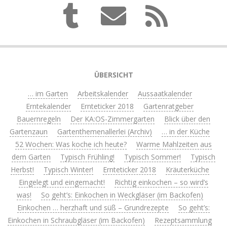
ÜBERSICHT
… im Garten
Arbeitskalender
Aussaatkalender
Erntekalender
Ernteticker 2018
Gartenratgeber
Bauernregeln
Der KA:OS-Zimmergarten
Blick über den
Gartenzaun
Gartenthemenallerlei (Archiv)
… in der Küche
52 Wochen: Was koche ich heute?
Warme Mahlzeiten aus
dem Garten
Typisch Frühling!
Typisch Sommer!
Typisch
Herbst!
Typisch Winter!
Ernteticker 2018
Kräuterküche
Eingelegt und eingemacht!
Richtig einkochen – so wird’s
was!
So geht’s: Einkochen in Weckgläser (im Backofen)
Einkochen … herzhaft und süß – Grundrezepte
So geht’s:
Einkochen in Schraubgläser (im Backofen)
Rezeptsammlung