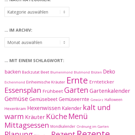
…
nach
Kategorien:
… IM ARCHIV:
…
im
Archiv:
… MIT EINEM SCHLAGWORT:
Deko
backen
Beet
Backzutat
Blüten
Blumenmond
Blutmond
Ernte
Ernteticker
Einheimische Kräuter
Eichenmond
Essensplan
Garten
Gartenkalender
Frühbeet
Gemüse
Gemüseernte
Gemüsebeet
Halloween
Gewürz
kalt und
Hexenwissen
Kalender
Hexenkram
warm
Küche
Menü
Kräuter
Mittagsessen
Mondkalender
Ordnung im Garten
Rezepte
Planung
Rezept