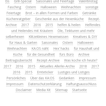
Eis
Grill-Special
Saisonales und Feiertage
Valentinstag
Fasching
Ostern
Halloween
Weihnachten
sonstige
Feiertage
Brot – in allen Formen und Farben
Getränke
Küchenratgeber
Geschenke aus der Hexenküche
Rezept-
Archive
2017
2016
2015
helfen & heilen
Helfendes
und Heilendes mit Kräutern
Öle, Tinkturen und mehr
selberhexen
Klitzekleines Hexenwissen
Kreatives & DIY
für Haus & Garten
Saisonales
Ostern
Halloween
Weihnachten
KA:OS näht
Hex’ hacks
für Haushalt und
Küche
für die Gesundheit
fürs Büro
Archive
Beitragsübersicht
Rezept-Archive
Was koche ich heute?
2017
2016
2015
Aktuelles Allerlei-Archiv
2018
2017
2016
2015
Ernteticker
Lustiges und Listiges
Persönliches
Über das KA:OS
Gedanken
Impressum
Impressum
Datenschutzerklärung
Haftungsausschluss
Disclaimer
Media Kit
Sitemap
Startseite