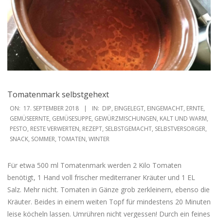
Tomatenmark selbstgehext
2018-
ON:
17. SEPTEMBER 2018
IN:
DIP
,
EINGELEGT
,
EINGEMACHT
,
ERNTE
,
09-
GEMÜSEERNTE
,
GEMÜSESUPPE
,
GEWÜRZMISCHUNGEN
,
KALT UND WARM
,
PESTO
,
RESTE VERWERTEN
,
REZEPT
,
SELBSTGEMACHT
,
SELBSTVERSORGER
,
17
SNACK
,
SOMMER
,
TOMATEN
,
WINTER
Für etwa 500 ml Tomatenmark werden 2 Kilo Tomaten
benötigt, 1 Hand voll frischer mediterraner Kräuter und 1 EL
Salz. Mehr nicht. Tomaten in Gänze grob zerkleinern, ebenso die
Kräuter. Beides in einem weiten Topf für mindestens 20 Minuten
leise köcheln lassen. Umrühren nicht vergessen! Durch ein feines