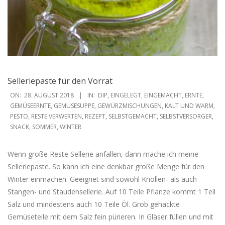
Selleriepaste für den Vorrat
2018-
ON:
28. AUGUST 2018
IN:
DIP
,
EINGELEGT
,
EINGEMACHT
,
ERNTE
,
08-
GEMÜSEERNTE
,
GEMÜSESUPPE
,
GEWÜRZMISCHUNGEN
,
KALT UND WARM
,
PESTO
,
RESTE VERWERTEN
,
REZEPT
,
SELBSTGEMACHT
,
SELBSTVERSORGER
,
28
SNACK
,
SOMMER
,
WINTER
Wenn große Reste Sellerie anfallen, dann mache ich meine
Selleriepaste. So kann ich eine denkbar große Menge für den
Winter einmachen. Geeignet sind sowohl Knollen- als auch
Stangen- und Staudensellerie. Auf 10 Teile Pflanze kommt 1 Teil
Salz und mindestens auch 10 Teile Öl. Grob gehackte
Gemüseteile mit dem Salz fein pürieren. In Gläser füllen und mit