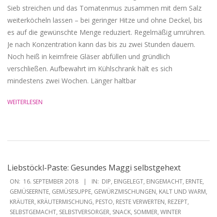
Sieb streichen und das Tomatenmus zusammen mit dem Salz
weiterköcheln lassen – bei geringer Hitze und ohne Deckel, bis
es auf die gewünschte Menge reduziert. Regelmäßig umrühren.
Je nach Konzentration kann das bis zu zwei Stunden dauern.
Noch heiß in keimfreie Gläser abfüllen und gründlich
verschließen. Aufbewahrt im Kühlschrank hält es sich
mindestens zwei Wochen. Länger haltbar
WEITERLESEN
Liebstöckl-Paste: Gesundes Maggi selbstgehext
2018-
ON:
16. SEPTEMBER 2018
IN:
DIP
,
EINGELEGT
,
EINGEMACHT
,
ERNTE
,
09-
GEMÜSEERNTE
,
GEMÜSESUPPE
,
GEWÜRZMISCHUNGEN
,
KALT UND WARM
,
KRÄUTER
,
KRÄUTERMISCHUNG
,
PESTO
,
RESTE VERWERTEN
,
REZEPT
,
16
SELBSTGEMACHT
,
SELBSTVERSORGER
,
SNACK
,
SOMMER
,
WINTER