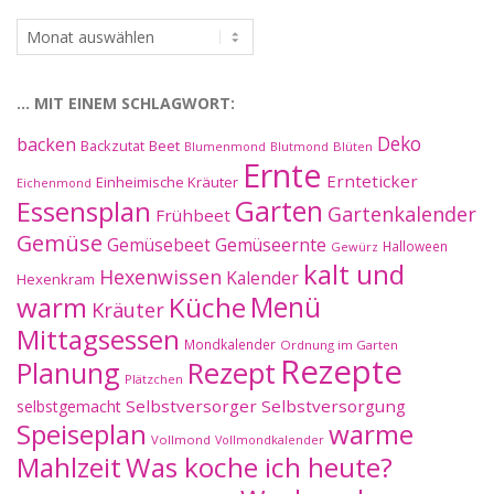
…
im
Archiv:
… MIT EINEM SCHLAGWORT:
Deko
backen
Beet
Backzutat
Blüten
Blumenmond
Blutmond
Ernte
Ernteticker
Einheimische Kräuter
Eichenmond
Essensplan
Garten
Gartenkalender
Frühbeet
Gemüse
Gemüseernte
Gemüsebeet
Halloween
Gewürz
kalt und
Hexenwissen
Kalender
Hexenkram
warm
Küche
Menü
Kräuter
Mittagsessen
Mondkalender
Ordnung im Garten
Rezepte
Planung
Rezept
Plätzchen
Selbstversorger
Selbstversorgung
selbstgemacht
Speiseplan
warme
Vollmond
Vollmondkalender
Mahlzeit
Was koche ich heute?