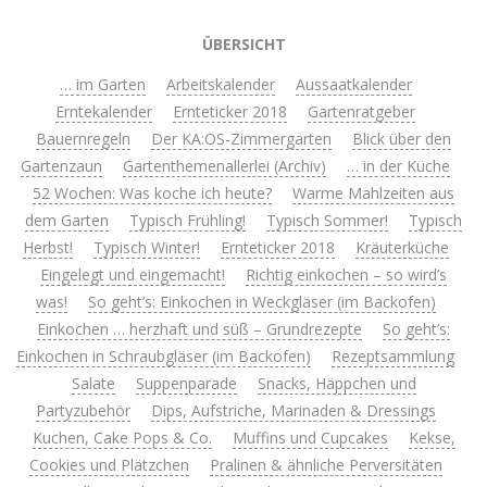
ÜBERSICHT
… im Garten
Arbeitskalender
Aussaatkalender
Erntekalender
Ernteticker 2018
Gartenratgeber
Bauernregeln
Der KA:OS-Zimmergarten
Blick über den
Gartenzaun
Gartenthemenallerlei (Archiv)
… in der Küche
52 Wochen: Was koche ich heute?
Warme Mahlzeiten aus
dem Garten
Typisch Frühling!
Typisch Sommer!
Typisch
Herbst!
Typisch Winter!
Ernteticker 2018
Kräuterküche
Eingelegt und eingemacht!
Richtig einkochen – so wird’s
was!
So geht’s: Einkochen in Weckgläser (im Backofen)
Einkochen … herzhaft und süß – Grundrezepte
So geht’s:
Einkochen in Schraubgläser (im Backofen)
Rezeptsammlung
Salate
Suppenparade
Snacks, Häppchen und
Partyzubehör
Dips, Aufstriche, Marinaden & Dressings
Kuchen, Cake Pops & Co.
Muffins und Cupcakes
Kekse,
Cookies und Plätzchen
Pralinen & ähnliche Perversitäten