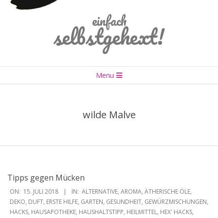
einfach
selbstgehext!
Primary
Menu
Navigation
Menu
wilde Malve
Tipps gegen Mücken
2018-
ON:
15. JULI 2018
IN:
ALTERNATIVE
,
AROMA
,
ÄTHERISCHE ÖLE
,
07-
DEKO
,
DUFT
,
ERSTE HILFE
,
GARTEN
,
GESUNDHEIT
,
GEWÜRZMISCHUNGEN
,
HACKS
,
HAUSAPOTHEKE
,
HAUSHALTSTIPP
,
HEILMITTEL
,
HEX' HACKS
,
15