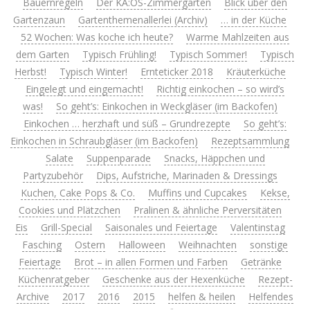
Bauernregeln
Der KA:OS-Zimmergarten
Blick über den
Gartenzaun
Gartenthemenallerlei (Archiv)
… in der Küche
52 Wochen: Was koche ich heute?
Warme Mahlzeiten aus
dem Garten
Typisch Frühling!
Typisch Sommer!
Typisch
Herbst!
Typisch Winter!
Ernteticker 2018
Kräuterküche
Eingelegt und eingemacht!
Richtig einkochen – so wird’s
was!
So geht’s: Einkochen in Weckgläser (im Backofen)
Einkochen … herzhaft und süß – Grundrezepte
So geht’s:
Einkochen in Schraubgläser (im Backofen)
Rezeptsammlung
Salate
Suppenparade
Snacks, Häppchen und
Partyzubehör
Dips, Aufstriche, Marinaden & Dressings
Kuchen, Cake Pops & Co.
Muffins und Cupcakes
Kekse,
Cookies und Plätzchen
Pralinen & ähnliche Perversitäten
Eis
Grill-Special
Saisonales und Feiertage
Valentinstag
Fasching
Ostern
Halloween
Weihnachten
sonstige
Feiertage
Brot – in allen Formen und Farben
Getränke
Küchenratgeber
Geschenke aus der Hexenküche
Rezept-
Archive
2017
2016
2015
helfen & heilen
Helfendes