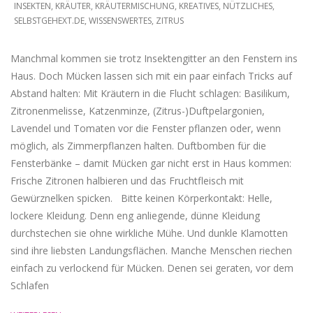
INSEKTEN
,
KRÄUTER
,
KRÄUTERMISCHUNG
,
KREATIVES
,
NÜTZLICHES
,
SELBSTGEHEXT.DE
,
WISSENSWERTES
,
ZITRUS
Manchmal kommen sie trotz Insektengitter an den Fenstern ins
Haus. Doch Mücken lassen sich mit ein paar einfach Tricks auf
Abstand halten: Mit Kräutern in die Flucht schlagen: Basilikum,
Zitronenmelisse, Katzenminze, (Zitrus-)Duftpelargonien,
Lavendel und Tomaten vor die Fenster pflanzen oder, wenn
möglich, als Zimmerpflanzen halten. Duftbomben für die
Fensterbänke – damit Mücken gar nicht erst in Haus kommen:
Frische Zitronen halbieren und das Fruchtfleisch mit
Gewürznelken spicken. Bitte keinen Körperkontakt: Helle,
lockere Kleidung. Denn eng anliegende, dünne Kleidung
durchstechen sie ohne wirkliche Mühe. Und dunkle Klamotten
sind ihre liebsten Landungsflächen. Manche Menschen riechen
einfach zu verlockend für Mücken. Denen sei geraten, vor dem
Schlafen