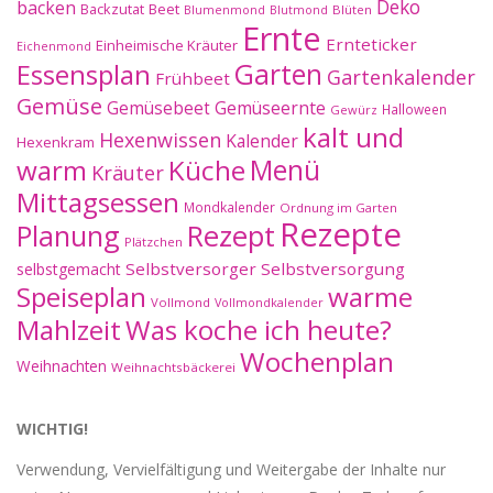
Deko
backen
Beet
Backzutat
Blüten
Blumenmond
Blutmond
Ernte
Ernteticker
Einheimische Kräuter
Eichenmond
Essensplan
Garten
Gartenkalender
Frühbeet
Gemüse
Gemüseernte
Gemüsebeet
Halloween
Gewürz
kalt und
Hexenwissen
Kalender
Hexenkram
warm
Küche
Menü
Kräuter
Mittagsessen
Mondkalender
Ordnung im Garten
Rezepte
Planung
Rezept
Plätzchen
Selbstversorger
Selbstversorgung
selbstgemacht
Speiseplan
warme
Vollmond
Vollmondkalender
Mahlzeit
Was koche ich heute?
Wochenplan
Weihnachten
Weihnachtsbäckerei
WICHTIG!
Verwendung, Vervielfältigung und Weitergabe der Inhalte nur