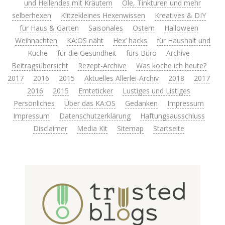
und Heilendes mit Kräutern
Öle, Tinkturen und mehr
selberhexen
Klitzekleines Hexenwissen
Kreatives & DIY
für Haus & Garten
Saisonales
Ostern
Halloween
Weihnachten
KA:OS näht
Hex’ hacks
für Haushalt und
Küche
für die Gesundheit
fürs Büro
Archive
Beitragsübersicht
Rezept-Archive
Was koche ich heute?
2017
2016
2015
Aktuelles Allerlei-Archiv
2018
2017
2016
2015
Ernteticker
Lustiges und Listiges
Persönliches
Über das KA:OS
Gedanken
Impressum
Impressum
Datenschutzerklärung
Haftungsausschluss
Disclaimer
Media Kit
Sitemap
Startseite